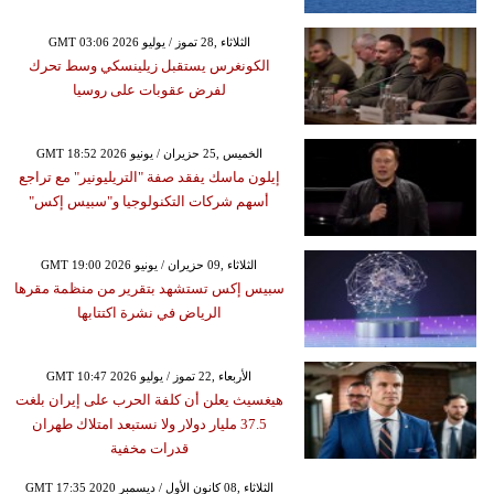
GMT 03:06 2026 الثلاثاء ,28 تموز / يوليو
الكونغرس يستقبل زيلينسكي وسط تحرك
لفرض عقوبات على روسيا
GMT 18:52 2026 الخميس ,25 حزيران / يونيو
إيلون ماسك يفقد صفة "التريليونير" مع تراجع
أسهم شركات التكنولوجيا و"سبيس إكس"
GMT 19:00 2026 الثلاثاء ,09 حزيران / يونيو
سبيس إكس تستشهد بتقرير من منظمة مقرها
الرياض في نشرة اكتتابها
GMT 10:47 2026 الأربعاء ,22 تموز / يوليو
هيغسيث يعلن أن كلفة الحرب على إيران بلغت
37.5 مليار دولار ولا نستبعد امتلاك طهران
قدرات مخفية
GMT 17:35 2020 الثلاثاء ,08 كانون الأول / ديسمبر