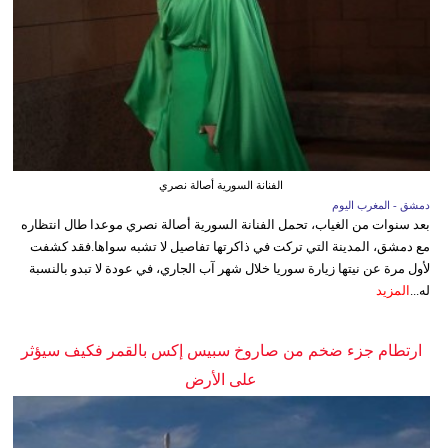
الفنانة السورية أصالة نصري
دمشق - المغرب اليوم
بعد سنوات من الغياب، تحمل الفنانة السورية أصالة نصري موعدا طال انتظاره
مع دمشق، المدينة التي تركت في ذاكرتها تفاصيل لا تشبه سواها.فقد كشفت
لأول مرة عن نيتها زيارة سوريا خلال شهر آب الجاري، في عودة لا تبدو بالنسبة
له...
المزيد
ارتطام جزء ضخم من صاروخ سبيس إكس بالقمر فكيف سيؤثر
على الأرض