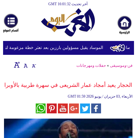
آخر تحديث GMT 16:01:32
الرئيسية
أخبارعاجلة
رياضة
ثقافة
الموساد يقيل مسؤولين بارزين بعد تعثر خطة مزعومة لتغيير الن
إقتصاد
فن-وموسيقى
»
حفلات ومهرجانات
فن
وموسيقى
الحجار يعيد أمجاد عمار الشريعى في سهرة طربية بالأوبرا
أزياء
01:59 2026 الأربعاء ,03 حزيران / يونيو
GMT
صحة
وتغذية
سياحة