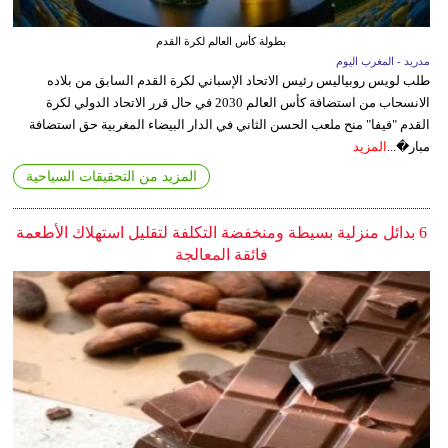
بطولة كأس العالم لكرة القدم
مدريد - المغرب اليوم
طلب لويس روبياليس رئيس الاتحاد الإسباني لكرة القدم السابق من بلاده
الانسحاب من استضافة كأس العالم 2030 في حال قرر الاتحاد الدولي لكرة
القدم "فيفا" منح ملعب الحسن الثاني في الدار البيضاء المغربية حق استضافة
مبار�...
المزيد
المزيد من التحقيقات السياحية
6 بدائل منزلية بسيطة ومنخفضة التكلفة لتقليل استهلاك الأطعمة
فائقة المعالجة