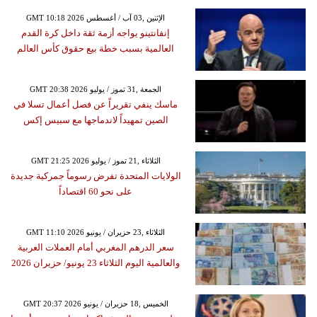
GMT 10:18 2026 الإثنين ,03 آب / أغسطس
إنفانتينو يواجه أزمة ثقة داخل كرة القدم
العالمية بسبب خطة بيع حقوق كأس العالم
GMT 20:38 2026 الجمعة ,31 تموز / يوليو
ماسك ينفي تقريراً عن فصل أعمال تسلا في
الصين تمهيداً لاندماجها مع سبيس إكس
GMT 21:25 2026 الثلاثاء ,21 تموز / يوليو
الولايات المتحدة تفرض رسوماً جمركية جديدة
على نحو 60 اقتصاداً
GMT 11:10 2026 الثلاثاء ,23 حزيران / يونيو
سعر الدرهم المغربي أمام العملات العربية
والعالمية اليوم الثلاثاء 23 يونيو/ حزيران 2026
GMT 20:37 2026 الخميس ,18 حزيران / يونيو