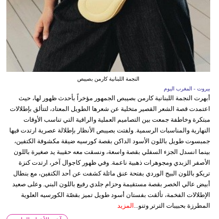
النجمة اللبنانية كارمن بصيبص
بيروت - المغرب اليوم
أبهرت النجمة اللبنانية كارمن بصيبص الجمهور مؤخراً بأحدث ظهور لها، حيث
اعتمدت قصة الشعر القصير متخلية عن شعرها الطويل المعتاد، لتتألق بإطلالات
مبتكرة وخاطفة جمعت بين التصاميم العملية والراقية التي تناسب الأوقات
النهارية والمناسبات الرسمية. ولفتت بصيبص الأنظار بإطلالة عصرية ارتدت فيها
جمبسوت طويل باللون الأسود الداكن بقصة كورسيه ضيقة مكشوفة الكتفين،
بينما انسدل الجزء السفلي بقصة واسعة، ونسقت معه حقيبة يد صغيرة باللون
الأصفر الزبدي ومجوهرات ذهبية ناعمة. وفي ظهور كاجوال آخر، ارتدت كنزة
تريكو باللون البيج الوردي بفتحة عنق مائلة كشفت عن أحد الكتفين، مع بنطال
أبيض عالي الخصر بقصة مستقيمة وحزام جلدي رفيع باللون البني. وعلى صعيد
الإطلالات الفخمة، تألقت بفستان أسود طويل تميز بقصّة الكورسيه العلوية
المطرزة بحبيبات الترتر وتنو...
المزيد