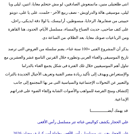
انتى طلعتيلى منين، ماتمنعوش الصادقين، لو مش حتحلم معايا، اتنين، ليلى ويا
بيئة
ليلى، موسيقى هالة والدراويش - نصف ربيع الآخر - حلمت، على يا على، دويتو
حبيبتى من ضفايرها، الرحايا، مبسوطين، أرابيسك، يا لولا دقة ايديكى، راحل،
مدوَّنات
على كتف صاحبى، حديث الصباح والمساء، مسلسل الأيام، الحدود، هنا القاهرة
ومن الرباعيات صوتك معايا، بعد الظلام، من الساعة دى.
أبراج
يذكر أن المشروع الفنى «100 سنة غنا»، يضم سلسلة من العروض التى ترصد
فيديو
تاريخ الموسيقى والغناء العربى وتطوره خلال القرنين التاسع عشر والعشرين مع
سيارات
تناول أهم الموسيقيين خلال تلك الفترة فى شكل يجمع الغناء بالدراما
والإستعراض ويهدف إلى تأكيد ريادة مصر الفنية وتعريف الأجيال الجديدة بالتراث
والتعبير عن التحولات الإجتماعية والسياسية التى مر بها المجتمع إلى جانب
إكتشاف ومنح الفرصة للمواهب والأصوات الشابة وإلقاء الضوء على قدراتهم
الإبداعية.
قد يهمك أيضــــــــــــــا
علي الحجار يكشف كواليس غنائه تتر مسلسل رأس الأفعى
علي الحجار يغني تتر مسلسل رأس الأفعى بطولة أمير كرارة رمضان 2026