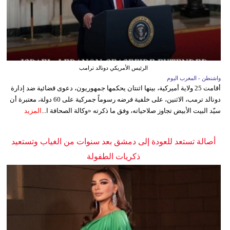
الرئيس الأمريكي دونالد ترامب
واشنطن - المغرب اليوم
أقامت 25 ولاية أميركية، بينها اثنتان يحكمها جمهوريون، دعوى قضائية ضد إدارة
دونالد ترمب، الاثنين، على خلفية فرضه رسوماً جمركية على 60 دولة، معتبرة أن
سيّد البيت الأبيض تجاوز صلاحياته، وفق ما ذكرته «وكالة الصحافة ا...
المزيد
أصالة تستعد للعودة إلى دمشق بعد سنوات من الغياب وتستعيد
ذكريات الطفولة