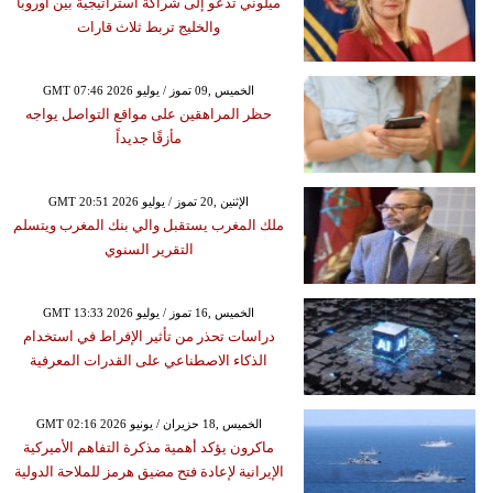
ميلوني تدعو إلى شراكة استراتيجية بين أوروبا
والخليج تربط ثلاث قارات
GMT 07:46 2026 الخميس ,09 تموز / يوليو
حظر المراهقين على مواقع التواصل يواجه
مأزقًا جديداً
GMT 20:51 2026 الإثنين ,20 تموز / يوليو
ملك المغرب يستقبل والي بنك المغرب ويتسلم
التقرير السنوي
GMT 13:33 2026 الخميس ,16 تموز / يوليو
دراسات تحذر من تأثير الإفراط في استخدام
الذكاء الاصطناعي على القدرات المعرفية
GMT 02:16 2026 الخميس ,18 حزيران / يونيو
ماكرون يؤكد أهمية مذكرة التفاهم الأميركية
الإيرانية لإعادة فتح مضيق هرمز للملاحة الدولية