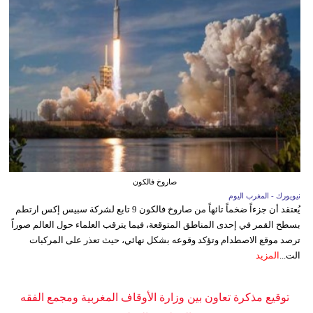
صاروخ فالكون
نيويورك - المغرب اليوم
يُعتقد أن جزءاً ضخماً تائهاً من صاروخ فالكون 9 تابع لشركة سبيس إكس ارتطم
بسطح القمر في إحدى المناطق المتوقعة، فيما يترقب العلماء حول العالم صوراً
ترصد موقع الاصطدام وتؤكد وقوعه بشكل نهائي، حيث تعذر على المركبات
الت...
المزيد
توقيع مذكرة تعاون بين وزارة الأوقاف المغربية ومجمع الفقه