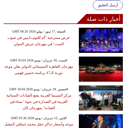
أرسل التعليق
أخبار ذات صلة
GMT 08:20 2026 الجمعة ,17 تموز / يوليو
عرض مسرحية "أم كلثوم دايبين في صوت
الست" في مهرجان جرش الدولي
GMT 05:04 2026 السبت ,20 حزيران / يونيو
مهرجان القاهرة السينمائي الدولي يعلن موعد
دورته الـ47 برئاسة حسين فهمي
GMT 10:04 2026 الخميس ,18 حزيران / يونيو
مركز السينما العربية يضع القيادات النسائية
العربية في الصدارة في ندوة "نساء في
القيادة" بمهرجان كان
GMT 05:36 2026 الإثنين ,15 حزيران / يونيو
موعد وأسعار تذاكر حفل محمد حماقي المقبل