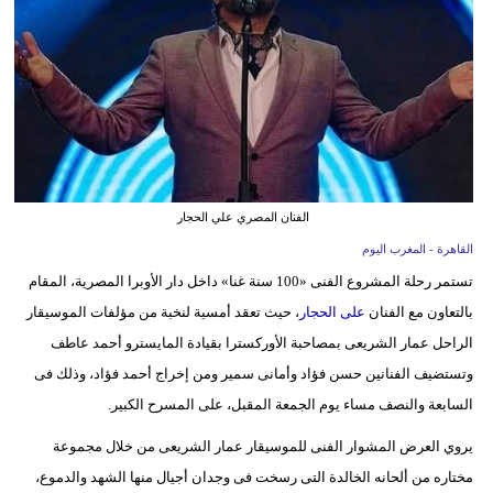
وسفر
ديكور
أخبار
البرلمان
المغربي
الفنان المصري علي الحجار
إعلام
القاهرة - المغرب اليوم
تعليم
تستمر رحلة المشروع الفنى «100 سنة غنا» داخل دار الأوبرا المصرية، المقام
بالتعاون مع الفنان
على الحجار
، حيث تعقد أمسية لنخبة من مؤلفات الموسيقار
مرأة
الراحل عمار الشريعى بمصاحبة الأوركسترا بقيادة المايسترو أحمد عاطف
وتستضيف الفنانين حسن فؤاد وأمانى سمير ومن إخراج أحمد فؤاد، وذلك فى
أزياء
السابعة والنصف مساء يوم الجمعة المقبل، على المسرح الكبير.
إسلامية
يروي العرض المشوار الفنى للموسيقار عمار الشريعى من خلال مجموعة
علوم
مختاره من ألحانه الخالدة التى رسخت فى وجدان أجيال منها الشهد والدموع،
وتكنولوجيا