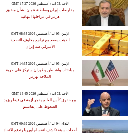
GMT 17:27 2026 الأحد ,02 آب / أغسطس
مفاوضات إيران وسلطنة عمان بشأن مضيق
هرمز في مراحلها النهائية
GMT 08:38 2026 الإثنين ,03 آب / أغسطس
الذهب يصعد مع تراجع مخاوف التصعيد
الأميركي ضد إيران
GMT 14:35 2026 الإثنين ,03 آب / أغسطس
مباحثات واشنطن وطهران ستركز على حرية
الملاحة بهرمز
GMT 18:45 2026 الأحد ,02 آب / أغسطس
بيع حقوق كأس العالم يفجر أزمة في فيفا ويزيد
الضغوط على إنفانتينو
GMT 00:39 2026 الثلاثاء ,04 آب / أغسطس
أحداث سبتة تكشف انقسام أوروبا وتدفع الاتحاد