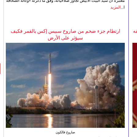
معتبرة أن سيّد البيت الأبيض تجاوز صلاحياته، وفق ما ذكرته «وكالة الصحافة
ا...
المزيد
ه
ارتطام جزء ضخم من صاروخ سبيس إكس بالقمر فكيف
سيؤثر على الأرض
صاروخ فالكون