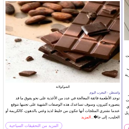
يث
ب
ية
الشوكولاتة
واشنطن - المغرب اليوم
توجد الأطعمة فائقة المعالجة في عدد من الأغذية على نحو يفوق ما قد
ت
يتصوره كثيرون، وسوف تساعدك هذه الوصفات الشهية على تجنبها.نتوقع
ي
عندما نشتري المثلجات أنها تتكون من خليط لذيذ وغني بالدهون، كالكريمة أو
يل
الحليب، إلى جا�...
المزيد
المزيد من التحقيقات السياحية