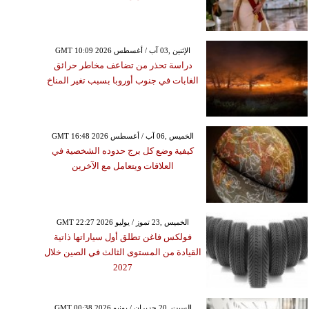
GMT 10:09 2026 الإثنين ,03 آب / أغسطس
دراسة تحذر من تضاعف مخاطر حرائق
الغابات في جنوب أوروبا بسبب تغير المناخ
GMT 16:48 2026 الخميس ,06 آب / أغسطس
كيفية وضع كل برج حدوده الشخصية في
العلاقات ويتعامل مع الآخرين
GMT 22:27 2026 الخميس ,23 تموز / يوليو
فولكس فاغن تطلق أول سياراتها ذاتية
القيادة من المستوى الثالث في الصين خلال
2027
GMT 00:38 2026 السبت ,20 حزيران / يونيو