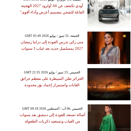
أودي تكشف عن A6 أولرود 2027 الهجينة
القابلة للشحن بتصميم أعرض وأداء أقوى”
GMT 05:49 2026 الجمعة ,31 تموز / يوليو
منى زكي تدرس العودة إلى دراما رمضان
2027 بمسلسل جديد بعد غياب 3 سنوات
GMT 22:35 2026 الخميس ,23 تموز / يوليو
الجزائر تعلن السيطرة على معظم حرائق
الغابات واستمرار إخماد بؤر محدودة
GMT 09:18 2026 الخميس ,06 آب / أغسطس
أصالة تستعد للعودة إلى دمشق بعد سنوات
من الغياب وتستعيد ذكريات الطفولة