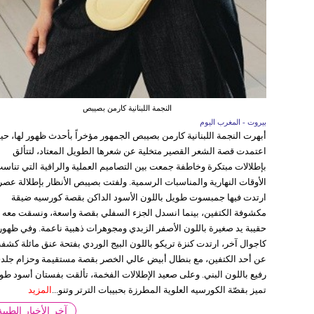
النجمة اللبنانية كارمن بصيبص
بيروت - المغرب اليوم
أبهرت النجمة اللبنانية كارمن بصيبص الجمهور مؤخراً بأحدث ظهور لها، ح
اعتمدت قصة الشعر القصير متخلية عن شعرها الطويل المعتاد، لتتألق
بإطلالات مبتكرة وخاطفة جمعت بين التصاميم العملية والراقية التي تناس
الأوقات النهارية والمناسبات الرسمية. ولفتت بصيبص الأنظار بإطلالة عصر
ارتدت فيها جمبسوت طويل باللون الأسود الداكن بقصة كورسيه ضيقة
مكشوفة الكتفين، بينما انسدل الجزء السفلي بقصة واسعة، ونسقت معه
حقيبة يد صغيرة باللون الأصفر الزبدي ومجوهرات ذهبية ناعمة. وفي ظهور
كاجوال آخر، ارتدت كنزة تريكو باللون البيج الوردي بفتحة عنق مائلة كشف
عن أحد الكتفين، مع بنطال أبيض عالي الخصر بقصة مستقيمة وحزام جلد
رفيع باللون البني. وعلى صعيد الإطلالات الفخمة، تألقت بفستان أسود طو
تميز بقصّة الكورسيه العلوية المطرزة بحبيبات الترتر وتنو...
المزيد
آخر الأخبار الطبية