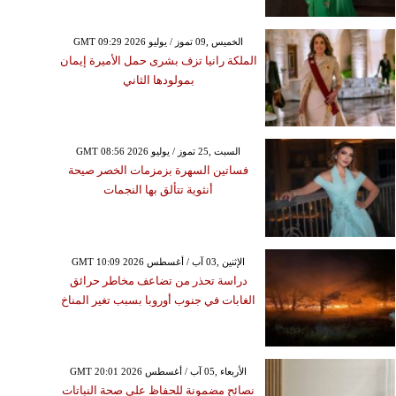
GMT 09:29 2026 الخميس ,09 تموز / يوليو
الملكة رانيا تزف بشرى حمل الأميرة إيمان
بمولودها الثاني
GMT 08:56 2026 السبت ,25 تموز / يوليو
فساتين السهرة بزمزمات الخصر صيحة
أنثوية تتألق بها النجمات
GMT 10:09 2026 الإثنين ,03 آب / أغسطس
دراسة تحذر من تضاعف مخاطر حرائق
الغابات في جنوب أوروبا بسبب تغير المناخ
GMT 20:01 2026 الأربعاء ,05 آب / أغسطس
نصائح مضمونة للحفاظ على صحة النباتات