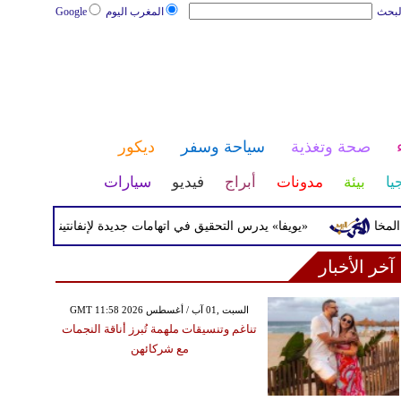
لبحث
المغرب اليوم
Google
صحة وتغذية
سياحة وسفر
ديكور
يا
بيئة
مدونات
أبراج
فيديو
سيارات
«يويفا» يدرس التحقيق في اتهامات جديدة لإنفانتينو
تحذي
آخر الأخبار
GMT 11:58 2026 السبت ,01 آب / أغسطس
تناغم وتنسيقات ملهمة تُبرز أناقة النجمات
مع شركائهن