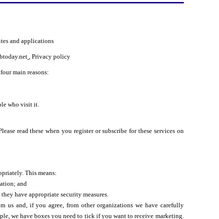
ites and applications
btoday.net
,
Privacy policy
 four main reasons:
le who visit it.
Please read these when you register or subscribe for these services on
opriately. This means:
mation; and
, they have appropriate security measures.
m us and, if you agree, from other organizations we have carefully
ple, we have boxes you need to tick if you want to receive marketing.