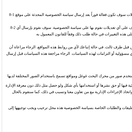
8-1 قد نقوم بتحديث وتعديل سياسة الخصوصية في كل وقت. مثل هذه التعديلات سوف تكون فعالة فوراً بعد إرسال سياسة الخصوصية المحدثة على موقع
8-2 من المتوقع أنك سوف تقوم باستعراض هذه الصفحة من وقت لآخر للتعرف على أي تعديلات نقوم بها على سياسة الخصوصية. سوف نقوم بإرسال أي
يشتمل موقع (المغرب اليوم) على روابط لمواقع ومصادر أخرى مقدمة من قبل طرف ثالث. في حالة إتباعك لأي من روابط هذه المواقع، الرجاء مراعاة أن
أي مسؤولية أو التزامات لهذه السياسات. الرجاء مراجعة هذه السياسات قبل إرسال
لكية فيها أو حق نشرها أو استخدامها بأي شكل ولو حصل مثل ذلك دون معرفة الإدارة
واتخاذ الإجراءات الإدارية مع من تعاون معنا وتسبب في ذلك، كما سنقوم بالحال
 والطلبات الخاصة بسياسة الخصوصية هذه محل ترحيب ويجب توجيهها إلى Pearl Bldg 4th Floor, Pierre Gemayel Avenue, Achrafiyeh -