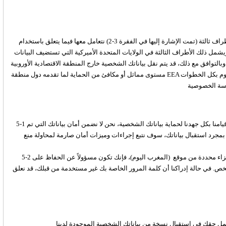
أن توافق على أن نقوم بكشف بياناتك الشخصية للشركات التابعة لنا ولأطراف ثالثة (تمت الإشارة إليها في الفقرة 3-2) نتعامل معها فيما يتعلق باستخدام
حة في الفقرة 2-2 المُشار إليها أعلاه. ويشمل ذلك الأطراف الثالثة في الولايات المتحدة الأميركية التي تستضيف البيانات
 مع ذلك، قد يتم نقل بياناتك الشخصية خارج المنطقة الاقتصادية الأوروبية (EEA) إلى دول (تشمل الولايات المتحدة الأمريكية) لا توفر
مستوى مماثل أو مكافئ من الحماية لما تقدمه دول منطقة EEA التي قمت بإرسال بياناتك الشخصية منها (في حالة حدوث ذلك). سوف تقوم بكل الخطوات
5-1 للأسف، إن نقل المعلومات عبر الإنترنت ليس آمنا تماماً. على الرغم من قيامنا بكل جهدنا لحماية بياناتك الشخصية، نحن لا نضمن أمان بياناتك التي تم
 بمجرد استقبال بياناتك، سوف نتبع إجراءات وميزات أمان صارمة لمحاولة منع
5-2 عندما نقوم بمنحك (أو عندما تختار) كلمة مرور تمكنك من الوصول إلى أجزاء محددة من موقع (المغرب اليوم)، فإنك تكون مسؤولاً عن الحفاظ على
ص. في حالة إدراكنا أن كلمة المرور الخاصة بك غير مستخدمة من قبلك، قد نعلق