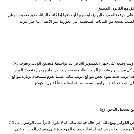
 موقع (المغرب اليوم) ، أو حجبها أو حذفها إذا كانت البيانات غير صحيحة أو غير
 نسخة من البيانات الشخصية التي بحوزتنا عبر الاتصال بنا عبر البريد
7-1 ملف تعريف الارتباط "الكوكيز" هو ملف نصي يتم إرساله عبر خادم الويب ويتم وضعه على جهاز الكمبيوتر الخاص بك بواسطة متصفح الويب. وتعرف
في كل مرة يقوم متصفح الويب بطلب صفحة ويب من خادم يقوم متصفح الويب
ة الويب هذه. تقوم بعض مواقع الويب بذلك عندما يقوم مستخدم بزيارة مواقع
وضع تسجيل الدخول
7-3 في حالة تفضيلك لذلك، يمكنك إعداد متصفح الويب الخاص بك بحيث يرفض الكوكيز. ومع ذلك، في حالة قيامك بذلك قد لا تكون قادراً على الوصول إلى
كمبيوتر الخاص بك عبر إتباع التعليمات الموجودة على متصفح الويب أو على