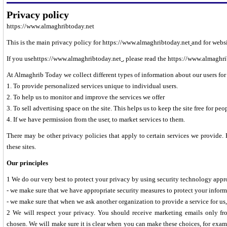
Privacy policy
https://www.almaghribtoday.net
This is the main privacy policy for
https://www.almaghribtoday.net
and for webs
If you use
https://www.almaghribtoday.net
,
please read the
https://www.almaghri
At Almaghrib Today we collect different types of information about our users for
1. To provide personalized services unique to individual users.
2. To help us to monitor and improve the services we offer
3. To sell advertising space on the site. This helps us to keep the site free for peop
4. If we have permission from the user, to market services to them.
There may be other privacy policies that apply to certain services we provide. 
these sites.
Our principles
1 We do our very best to protect your privacy by using security technology appr
- we make sure that we have appropriate security measures to protect your infor
- we make sure that when we ask another organization to provide a service for us
2 We will respect your privacy. You should receive marketing emails only fro
chosen. We will make sure it is clear when you can make these choices, for exam