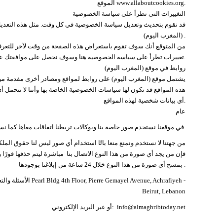
الموقع www.allaboutcookies.org.
التغييرات التي تطرأ على سياسة الخصوصية
(المغرب اليوم) .
تغييرات تطرأ على سياسة الخصوصية هنا وسوف نحصل على موافقتك على هذه التغييرات في حالة طلب ذلك وفقاً للقانون المعمول به.
روابط في موقع (المغرب اليوم)
هذه المواقع قد تكون لها سياسات الخصوصية الخاصة بها وأننا لا نتحمل 
أي بيانات شخصية لهذه المواقع.
عام
في موقعنا نستخدم صور خاصة بنا وبوكالات تربطنا اتفاقات معاها كما نستخدم صور من محرك البحث غوغل ومواقع تسمح باستخدام الصور المختلفة لديها.
من جهتنا لا نستخدم ونمنع منعا باتًا استخدام أي صور ليس لنا حقوق الم
فإن من يجد أي صورة من هذا النوع الاتصال بنا مباشرة ليتم حذفها فورًا 
بمسح أي صورة من هذا النوع خلال 24 ساعة من إبلاغنا بوجودها .
الأسئلة والتعليقات
Beirut, Lebanon
info@almaghribtoday.net
أو عبر البريد الإلكتروني: