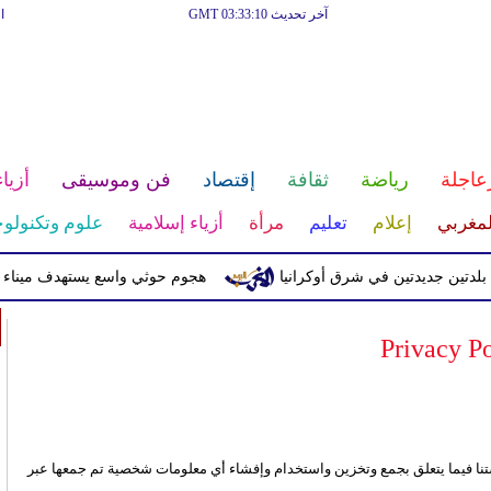
آخر تحديث GMT 03:33:10
ا
عاجلة
رياضة
ثقافة
إقتصاد
فن وموسيقى
أزياء
لمغربي
إعلام
تعليم
مرأة
أزياء إسلامية
علوم وتكنولوج
ن جديدتين في شرق أوكرانيا
هجوم حوثي واسع يستهدف ميناء المخا
Privacy P
نا فيما يتعلق بجمع وتخزين واستخدام وإفشاء أي معلومات شخصية تم جمعها عبر