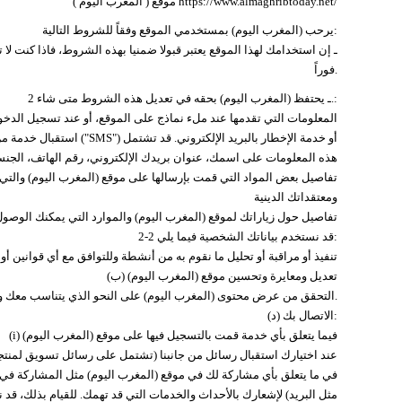
https://www.almaghribtoday.net/
اليوم )
موقع (
المغرب
يرحب (المغرب اليوم) بمستخدمي الموقع وفقاً للشروط التالية:
فوراً.
2 ـ يحتفظ (المغرب اليوم) بحقه في تعديل هذه الشروط متى شاء.:
استقبال خدمة من موقع (الم
هذه المعلومات على اسمك، عنوان بريدك الإلكتروني، رقم الهاتف، الجنس، 
ومعتقداتك الدينية
(‌ج) تفاصيل حول زياراتك لموقع (المغرب اليوم) والموارد التي يمكنك الوصول 
2-2 قد نستخدم بياناتك الشخصية فيما يلي:
(‌أ) تنفيذ أو مراقبة أو تحليل ما نقوم به من أنشطة وللتوافق مع أي قوانين أو
(‌ب) تعديل ومعايرة وتحسين موقع (المغرب اليوم)
(‌ج) التحقق من عرض محتوى (المغرب اليوم) على النحو الذي يتناسب معك ويتوافق مع جهاز الكمبيوتر الخاص بك.
(‌د) الاتصال بك:
(i) فيما يتعلق بأي خدمة قمت بالتسجيل فيها على موقع (المغرب اليوم)
(ii) عند اختيارك استقبال رسائل من جانبنا (تشتمل على رسائل تسويق لمنتجا
(iii) في ما يتعلق بأي مشاركة لك في موقع (المغرب اليوم) مثل المشاركة