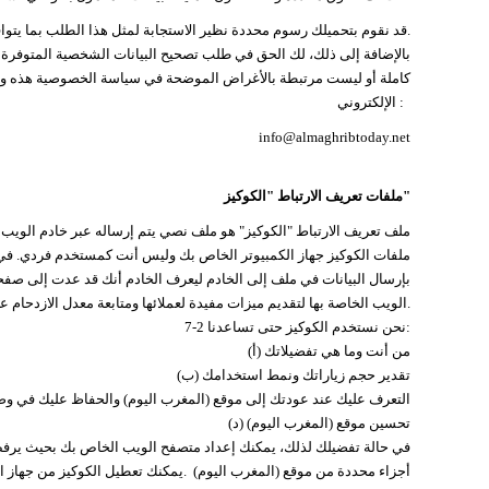
قد نقوم بتحميلك رسوم محددة نظير الاستجابة لمثل هذا الطلب بما يتوافق مع القانون المطبق.
بالإضافة إلى ذلك، لك الحق في طلب تصحيح البيانات الشخصية المتوفرة على
كاملة أو ليست مرتبطة بالأغراض الموضحة في سياسة الخصوصية هذه ولطلب
الإلكتروني :
info@almaghribtoday.net
ملفات تعريف الارتباط "الكوكيز"
ملفات الكوكيز جهاز الكمبيوتر الخاص بك وليس أنت كمستخدم فردي. 
بإرسال البيانات في ملف إلى الخادم ليعرف الخادم أنك قد عدت إلى صفح
الويب الخاصة بها لتقديم ميزات مفيدة لعملائها ومتابعة معدل الازدحام على المواقع. أغلب برامج التصفح تم إعدادها مبدئياً لقبول الكوكيز.
7-2 نحن نستخدم الكوكيز حتى تساعدنا:
(‌أ) من أنت وما هي تفضيلاتك
(‌ب) تقدير حجم زياراتك ونمط استخدامك
(‌ج) التعرف عليك عند عودتك إلى موقع (المغرب اليوم) والحفاظ عليك في 
(‌د) تحسين موقع (المغرب اليوم)
أجزاء محددة من موقع (المغرب اليوم) .يمكنك تعطيل الكوكيز من جهاز ال