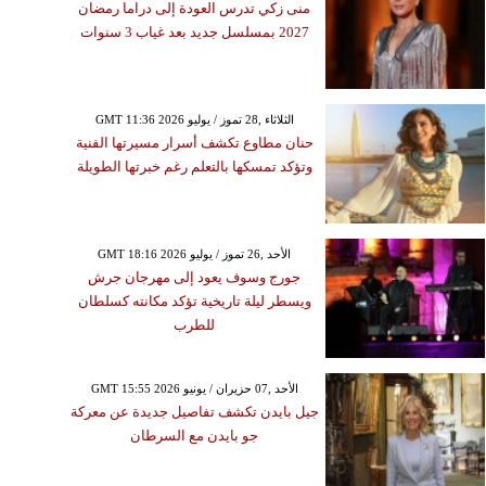
منى زكي تدرس العودة إلى دراما رمضان
2027 بمسلسل جديد بعد غياب 3 سنوات
GMT 11:36 2026 الثلاثاء ,28 تموز / يوليو
حنان مطاوع تكشف أسرار مسيرتها الفنية
وتؤكد تمسكها بالتعلم رغم خبرتها الطويلة
GMT 18:16 2026 الأحد ,26 تموز / يوليو
جورج وسوف يعود إلى مهرجان جرش
ويسطر ليلة تاريخية تؤكد مكانته كسلطان
للطرب
GMT 15:55 2026 الأحد ,07 حزيران / يونيو
جيل بايدن تكشف تفاصيل جديدة عن معركة
جو بايدن مع السرطان