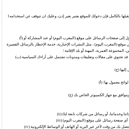
1ـ إن استخدامك لهذا الموقع يعتبر قبولا ضمنيا بهذه الشروط، فاذا كنت لا تقبلها بالكامل فإن دخولك للموقع يعتبر بغير إذن، وعليك ان تتوقف عن استخدامه
(‌أ) المعلومات التي تقدمها عند ملء نماذج على الموقع، أو عند تسجيل الدخول إلى صفحات الرسائل على موقع (المغرب اليوم) أو عند المشاركة أو
غرب اليوم) ، مثل النشرات الإخبارية، خدمة الإخطار بالرسائل القصيرة ("SMS") أو خدمة الإخطار بالبريد الإلكتروني. قد تشتمل
المجموعة العمرية، المهنة أو بلد الإقامة.؛
(‌ب) تفاصيل بعض المواد التي قمت بإرسالها على موقع (المغرب اليوم) والتي قد تحتوي على مقالات وتعليقات ومدونات تشتمل على آراءك السياسية
إليها
 لوائح معمول بها؛
تنا وخدماتنا، أو رسائل من شركات تابعة لنا)
 في أي صفحة رسائل على موقع (المغرب اليوم)
(iv) لإشعارك بالأحداث والخدمات التي قد تهمك. للقيام بذلك، قد نتصل بك من وقت لآخر عبر البريد أو الهاتف أو الوسائط الإلكترونية (مثل البريد