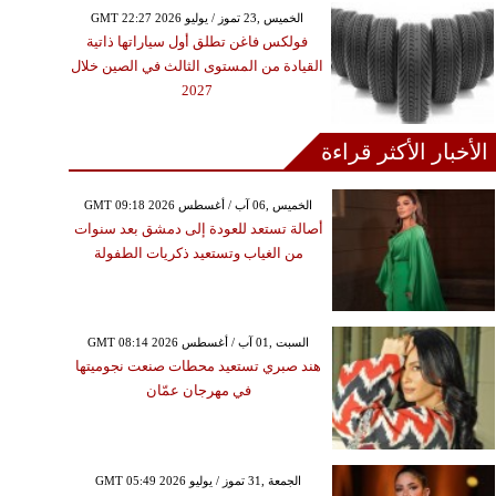
GMT 22:27 2026 الخميس ,23 تموز / يوليو
فولكس فاغن تطلق أول سياراتها ذاتية
القيادة من المستوى الثالث في الصين خلال
2027
الأخبار الأكثر قراءة
GMT 09:18 2026 الخميس ,06 آب / أغسطس
أصالة تستعد للعودة إلى دمشق بعد سنوات
من الغياب وتستعيد ذكريات الطفولة
GMT 08:14 2026 السبت ,01 آب / أغسطس
هند صبري تستعيد محطات صنعت نجوميتها
في مهرجان عمّان
GMT 05:49 2026 الجمعة ,31 تموز / يوليو