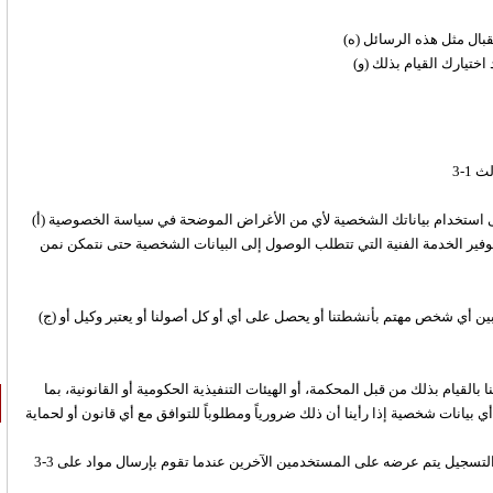
تقبال مثل هذه الرسائل
(‌أ) أي عامل أو شخص يعمل لدينا أو طرف ثالث هناك اتفاق بيننا قد يحتاج إلى استخدام بياناتك الشخصية لأي من الأغراض الموضحة في سياسة الخصوصية
توفير الخدمة الفنية التي تتطلب الوصول إلى البيانات الشخصية حتى نتمكن نمن
(‌ج) أي شخص حولنا له أي من حقوقنا أو واجباتنا تحت أي اتفاق بيننا وبينك أو بين أي شخص مهتم بأنشطتنا أو يحصل على أي أو كل أصولنا أو يعتبر وكيل أو
وكذلك قد نكشف أي بيانات شخصية في حالة طُلب منا، أو سُئلنا أو سُمح لنا بالقيام بذلك من قبل المحكمة، أو الهيئات التنفيذية الحكومية أو القانونية، بما
بيانات شخصية إذا رأينا أن ذلك ضرورياً ومطلوباً للتوافق مع أي قانون أو لحماية
3-3 اسم المستخدم (ليس عنوان بريدك الإلكتروني) الذي قمت بتحديده عند التسجيل يتم عرضه على المستخدمين الآخرين عندما تقوم بإرسال مواد على