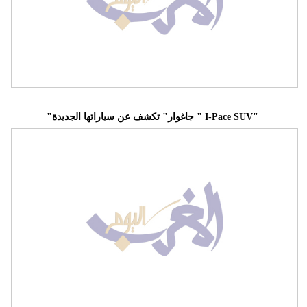
"جاغوار" تكشف عن سياراتها الجديدة " I-Pace SUV"