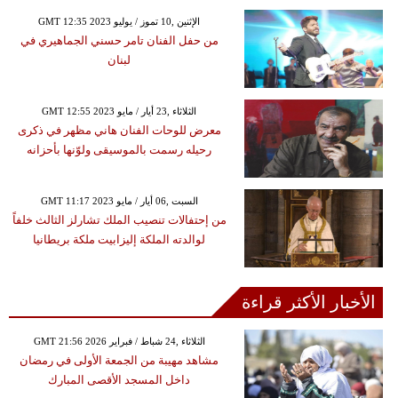
GMT 12:35 2023 الإثنين ,10 تموز / يوليو
من حفل الفنان تامر حسني الجماهيري في
لبنان
GMT 12:55 2023 الثلاثاء ,23 أيار / مايو
معرض للوحات الفنان هاني مظهر في ذكرى
رحيله رسمت بالموسيقى ولوّنها بأحزانه
GMT 11:17 2023 السبت ,06 أيار / مايو
من إحتفالات تنصيب الملك تشارلز الثالث خلفاً
لوالدته الملكة إليزابيت ملكة بريطانيا
الأخبار الأكثر قراءة
GMT 21:56 2026 الثلاثاء ,24 شباط / فبراير
مشاهد مهيبة من الجمعة الأولى في رمضان
داخل المسجد الأقصى المبارك