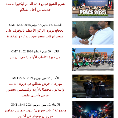
شرم الشيخ تجمع قادة العالم ليكتبوا صفحة
جديدة من أجل السلام
GMT 12:57 2025 الجمعة ,06 حزيران / يونيو
الحجاج يؤدون الركن الأعظم بالوقوف على
صعيد عرفات متضرعين بالدعاء والمغفرة
GMT 11:02 2024 الثلاثاء ,30 تموز / يوليو
من دورة الألعاب الأولمبية في باريس
GMT 22:56 2024 الأحد ,28 تموز / يوليو
مهرجان جرش ينطلق في دروته الثامنة
والثلاثون محتفيًا بالأردن وفلسطين بحضور
عربي وأجنبي ملفت
GMT 18:44 2024 الأربعاء ,10 تموز / يوليو
مجموعة "رباب فيزيون" تلهب حماس جماهير
مهرجان تيميتار في أكادير