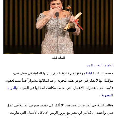
وسفر
ديكور
أخبار
البرلمان
المغربي
إعلام
الفنانة لبلبة
القاهرة ـ المغرب اليوم
تعليم
حسمت الفنانة
لبلبة
موقفها من فكرة تقديم سيرتها الذاتية في عمل فني،
مرأة
مؤكدةً أنها لا تفكر في خوض هذه التجربة، رغم امتلاكها مشواراً فنياً يمتد لعقود،
قدّمت خلاله عشرات الأعمال التي صنعت مكانة خاصة لها في السينما و
الدراما
أزياء
المصرية
.
إسلامية
وقالت لبلبة، في تصريحات صحافية: "لا أفكر في تقديم سيرتي الذاتية في عمل
علوم
فني، وأعتقد أن كلامي لن يتغير مع مرور الزمن، لأن كل الأعمال التي تناولت
وتكنولوجيا