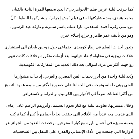
كما تترقب لبلبة عرض فيلم "الجواهرجي"، الذي يجمعها للمرة الثانية بالفنان
محمد هنيدي، بعد مشاركتها له في فيلم "وش إجرام"، ويشاركهما البطولة كلٌ
من: منى زكي، أحمد السعدني، تارا عماد، باسم سمرة، وعارفة عبد الرسول،
وهو من تأليف عمر طاهر وإخراج إسلام خيري.
وتدور أحداث الفيلم في إطار كوميدي اجتماعي حول زوجين يلجآن الى استشاري
علاقات زوجية في محاولة لإنقاذ حياتهما بعد أزمات متكررة وخلافات كادت تنهي
زواجهما أكثر من مرة، لتتوالى بعد ذلك العديد من المفارقات الكوميدية.
وتُعد لبلبة واحدة من أبرز نجمات الفن المصري والعربي، إذ بدأت مشوارها
الفني وهي طفلة، ونجحت في الحفاظ على حضورها لأكثر من سبعة عقود، لتصبح
من أكثر الفنانات تنوعاً في الأدوار بين الكوميديا والدراما والاستعراض.
وخلال مسيرتها، تعاونت لبلبة مع كبار نجوم السينما، وأبرزهم الزعيم عادل إمام،
الذي قدمت معه عدداً من الأفلام التي حققت نجاحاً جماهيرياً كبيراً، كما تركت
بصمة مميزة في أعمال بارزة مع كبار المخرجين، وحصدت العديد من الجوائز عن
أدوارها التي جمعت بين الأداء الإنساني والقدرة على التنقل بين الشخصيات