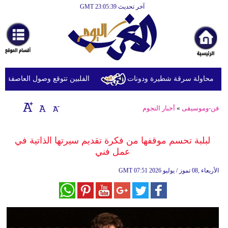
آخر تحديث GMT 23:05:39
الرئيسية
أخبارعاجلة
رياضة
ثقافة
د محاولة سرقة شطيرة ودونات
الفلبين تتوقع وصول العاصفة الاستوا
إقتصاد
فن-وموسيقى
»
أخبار النجوم
فن
وموسيقى
لبلبة تحسم موقفها من فكرة تقديم سيرتها الذاتية في
عمل فني
أزياء
07:51 2026 الأربعاء ,08 تموز / يوليو
GMT
صحة
وتغذية
سياحة