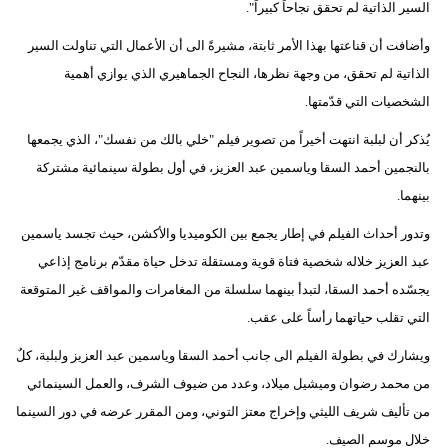
السير الذاتية لم تحقق نجاحاً كبيراً".
بيئة
وأضافت أن قناعتها بهذا الأمر ثابتة، مشيرةً الى أن الأعمال التي تناولت السير
الذاتية لم تحقق، من وجهة نظرها، النجاح الجماهيري الذي يوازي أهمية
مدوَّنات
الشخصيات التي قدّمتها.
أبراج
يُذكر أن لبلبة انتهت أخيراً من تصوير فيلم "خلي بالك من نفسك"، الذي يجمعها
بالنجمين أحمد السقا وياسمين عبد العزيز، في أول بطولة سينمائية مشتركة
فيديو
بينهما.
سيارات
وتدور أحداث الفيلم في إطار يجمع بين الكوميديا والأكشن، حيث تجسد ياسمين
عبد العزيز خلاله شخصية فتاة قوية ومستقلة تدخل حياة مقدّم برنامج إذاعي
يجسّده أحمد السقا، لتبدأ بينهما سلسلة من المغامرات والمواقف غير المتوقعة
التي تقلب حياتهما رأساً على عقب.
ويشارك في بطولة الفيلم الى جانب أحمد السقا وياسمين عبد العزيز ولبلبة، كلٌ
من محمد رضوان وميشيل ميلاد، وعدد من ضيوف الشرف، والعمل السينمائي
من تأليف شريف الليثي وإخراج معتز التوني، ومن المقرر عرضه في دور السينما
خلال موسم الصيف.