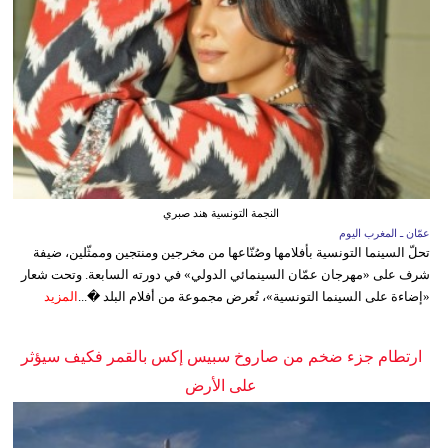
النجمة التونسية هند صبري
عمّان ـ المغرب اليوم
تحلّ السينما التونسية بأفلامها وصُنّاعها من مخرجين ومنتجين وممثّلين، ضيفة
شرف على «مهرجان عمّان السينمائي الدولي» في دورته السابعة. وتحت شعار
«إضاءة على السينما التونسية»، تُعرض مجموعة من أفلام البلد �...
المزيد
ارتطام جزء ضخم من صاروخ سبيس إكس بالقمر فكيف سيؤثر
على الأرض