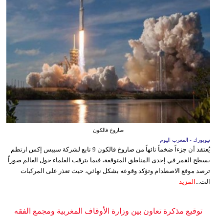
صاروخ فالكون
نيويورك - المغرب اليوم
يُعتقد أن جزءاً ضخماً تائهاً من صاروخ فالكون 9 تابع لشركة سبيس إكس ارتطم
بسطح القمر في إحدى المناطق المتوقعة، فيما يترقب العلماء حول العالم صوراً
ترصد موقع الاصطدام وتؤكد وقوعه بشكل نهائي، حيث تعذر على المركبات
الت...
المزيد
توقيع مذكرة تعاون بين وزارة الأوقاف المغربية ومجمع الفقه