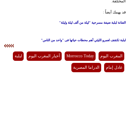
المختلفة.
قد يهمك أيضاً :
الفنانة لبلبة ضيفة مسرحية "ليلة من ألف ليلة وليلة"
لبلبة تكشف لعمرو الليثي أهم محطات حياتها فى "واحد من الناس"
المغرب اليوم
Morrocco Today
أخبار المغرب اليوم
لبلبة
عادل إمام
الدراما المصرية