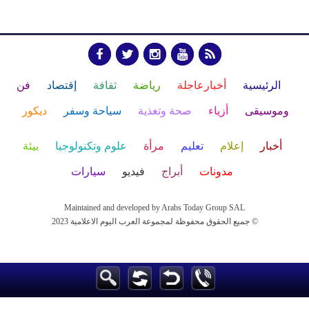
الرئيسية
أخبارعاجلة
رياضة
ثقافة
إقتصاد
فن
وموسيقى
أزياء
صحة وتغذية
سياحة وسفر
ديكور
أخبار
إعلام
تعليم
مرأة
علوم وتكنولوجيا
بيئة
مدونات
أبراج
فيديو
سيارات
Maintained and developed by Arabs Today Group SAL
جميع الحقوق محفوظة لمجموعة العرب اليوم الاعلامية 2023 ©
Maintained and developed by Arabs Today Group SAL