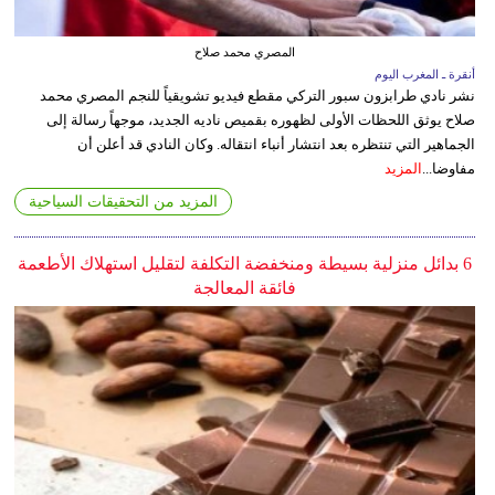
المصري محمد صلاح
أنقرة ـ المغرب اليوم
نشر نادي طرابزون سبور التركي مقطع فيديو تشويقياً للنجم المصري محمد
صلاح يوثق اللحظات الأولى لظهوره بقميص ناديه الجديد، موجهاً رسالة إلى
الجماهير التي تنتظره بعد انتشار أنباء انتقاله. وكان النادي قد أعلن أن
مفاوضا...
المزيد
المزيد من التحقيقات السياحية
6 بدائل منزلية بسيطة ومنخفضة التكلفة لتقليل استهلاك الأطعمة
فائقة المعالجة