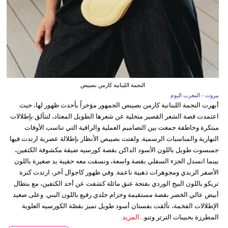
النجمة اللبنانية كارمن بصيبص
بيروت - المغرب اليوم
أبهرت النجمة اللبنانية كارمن بصيبص الجمهور مؤخراً بأحدث ظهور لها، حيث
اعتمدت قصة الشعر القصير متخلية عن شعرها الطويل المعتاد، لتتألق بإطلالات
مبتكرة وخاطفة جمعت بين التصاميم العملية والراقية التي تناسب الأوقات
النهارية والمناسبات الرسمية. ولفتت بصيبص الأنظار بإطلالة عصرية ارتدت فيها
جمبسوت طويل باللون الأسود الداكن بقصة كورسيه ضيقة مكشوفة الكتفين،
بينما انسدل الجزء السفلي بقصة واسعة، ونسقت معه حقيبة يد صغيرة باللون
الأصفر الزبدي ومجوهرات ذهبية ناعمة. وفي ظهور كاجوال آخر، ارتدت كنزة
تريكو باللون البيج الوردي بفتحة عنق مائلة كشفت عن أحد الكتفين، مع بنطال
أبيض عالي الخصر بقصة مستقيمة وحزام جلدي رفيع باللون البني. وعلى صعيد
الإطلالات الفخمة، تألقت بفستان أسود طويل تميز بقصّة الكورسيه العلوية
المطرزة بحبيبات الترتر وتنو...
المزيد