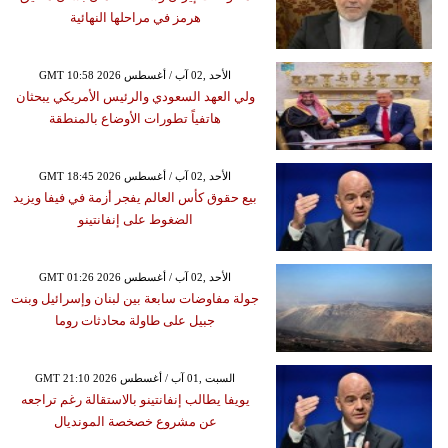
هرمز في مراحلها النهائية
GMT 10:58 2026 الأحد ,02 آب / أغسطس
ولي العهد السعودي والرئيس الأمريكي يبحثان
هاتفياً تطورات الأوضاع بالمنطقة
GMT 18:45 2026 الأحد ,02 آب / أغسطس
بيع حقوق كأس العالم يفجر أزمة في فيفا ويزيد
الضغوط على إنفانتينو
GMT 01:26 2026 الأحد ,02 آب / أغسطس
جولة مفاوضات سابعة بين لبنان وإسرائيل وبنت
جبيل على طاولة محادثات روما
GMT 21:10 2026 السبت ,01 آب / أغسطس
يويفا يطالب إنفانتينو بالاستقالة رغم تراجعه
عن مشروع خصخصة المونديال