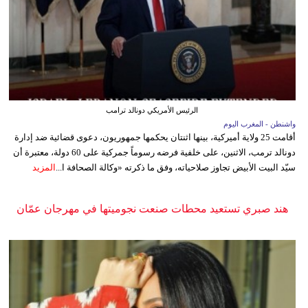
الرئيس الأمريكي دونالد ترامب
واشنطن - المغرب اليوم
أقامت 25 ولاية أميركية، بينها اثنتان يحكمها جمهوريون، دعوى قضائية ضد إدارة
دونالد ترمب، الاثنين، على خلفية فرضه رسوماً جمركية على 60 دولة، معتبرة أن
سيّد البيت الأبيض تجاوز صلاحياته، وفق ما ذكرته «وكالة الصحافة ا...
المزيد
هند صبري تستعيد محطات صنعت نجوميتها في مهرجان عمّان