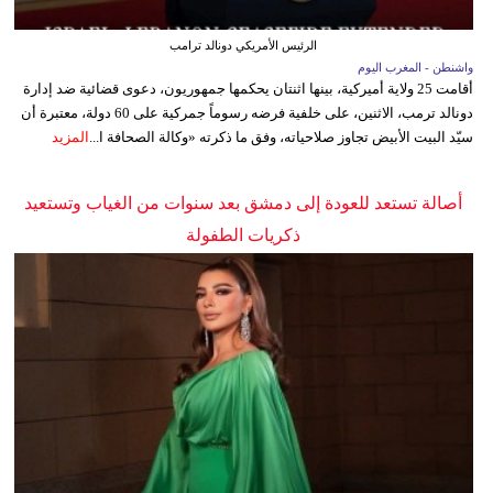
الرئيس الأمريكي دونالد ترامب
واشنطن - المغرب اليوم
أقامت 25 ولاية أميركية، بينها اثنتان يحكمها جمهوريون، دعوى قضائية ضد إدارة
دونالد ترمب، الاثنين، على خلفية فرضه رسوماً جمركية على 60 دولة، معتبرة أن
سيّد البيت الأبيض تجاوز صلاحياته، وفق ما ذكرته «وكالة الصحافة ا...
المزيد
أصالة تستعد للعودة إلى دمشق بعد سنوات من الغياب وتستعيد
ذكريات الطفولة