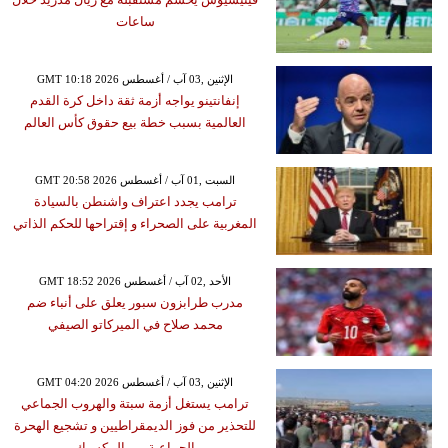
ساعات
GMT 10:18 2026 الإثنين ,03 آب / أغسطس
إنفانتينو يواجه أزمة ثقة داخل كرة القدم
العالمية بسبب خطة بيع حقوق كأس العالم
GMT 20:58 2026 السبت ,01 آب / أغسطس
ترامب يجدد اعتراف واشنطن بالسيادة
المغربية على الصحراء و إقتراحها للحكم الذاتي
GMT 18:52 2026 الأحد ,02 آب / أغسطس
مدرب طرابزون سبور يعلق على أنباء ضم
محمد صلاح في الميركاتو الصيفي
GMT 04:20 2026 الإثنين ,03 آب / أغسطس
ترامب يستغل أزمة سبتة والهروب الجماعي
للتحذير من فوز الديمقراطيين و تشجيع الهحرة
الجماعية من المكسيك