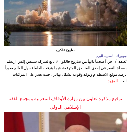
صاروخ فالكون
نيويورك - المغرب اليوم
يُعتقد أن جزءاً ضخماً تائهاً من صاروخ فالكون 9 تابع لشركة سبيس إكس ارتطم
بسطح القمر في إحدى المناطق المتوقعة، فيما يترقب العلماء حول العالم صوراً
ترصد موقع الاصطدام وتؤكد وقوعه بشكل نهائي، حيث تعذر على المركبات
الت...
المزيد
توقيع مذكرة تعاون بين وزارة الأوقاف المغربية ومجمع الفقه
الإسلامي الدولي