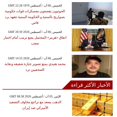
GMT 22:28 1970 الخميس ,06 آب / أغسطس
الحوثيون يقصفون معسكرات قوات حكومية
بصواريخ بالستية و الحكومة اليمنية تتعهد برد
قاس
GMT 20:59 2026 الخميس ,06 آب / أغسطس
اتفاق «هرمز» المحتمل يضع ترمب أمام اختبار
صعب
GMT 14:55 2026 الخميس ,06 آب / أغسطس
محمد هنيدي يمنع تصوير جنازة شقيقه ونقابة
الصحفيين ترد
الأخبار الأكثر قراءة
GMT 08:38 2026 الإثنين ,03 آب / أغسطس
الذهب يصعد مع تراجع مخاوف التصعيد
الأميركي ضد إيران