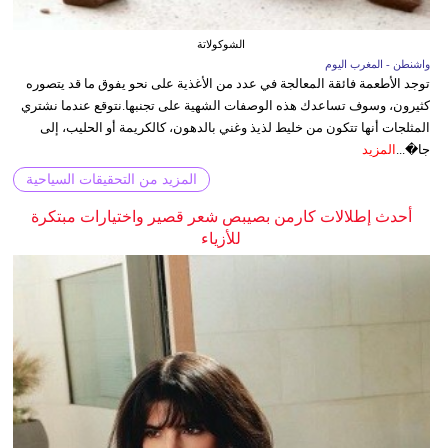
الشوكولاتة
واشنطن - المغرب اليوم
توجد الأطعمة فائقة المعالجة في عدد من الأغذية على نحو يفوق ما قد يتصوره
كثيرون، وسوف تساعدك هذه الوصفات الشهية على تجنبها.نتوقع عندما نشتري
المثلجات أنها تتكون من خليط لذيذ وغني بالدهون، كالكريمة أو الحليب، إلى
جا�...
المزيد
المزيد من التحقيقات السياحية
أحدث إطلالات كارمن بصيبص شعر قصير واختيارات مبتكرة
للأزياء