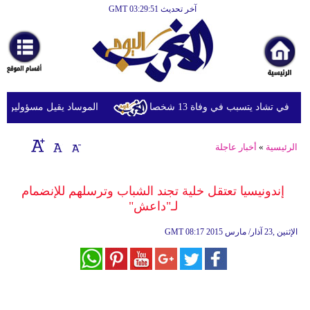
آخر تحديث GMT 03:29:51
الرئيسية
أخبارعاجلة
رياضة
ثقافة
ي تشاد يتسبب في وفاة 13 شخصا
الموساد يقيل مسؤولين بارزي
إقتصاد
الرئيسية
»
أخبار عاجلة
فن
وموسيقى
إندونيسيا تعتقل خلية تجند الشباب وترسلهم للإنضمام
لـ"داعش"
أزياء
08:17 2015 الإثنين ,23 آذار/ مارس
GMT
صحة
وتغذية
سياحة