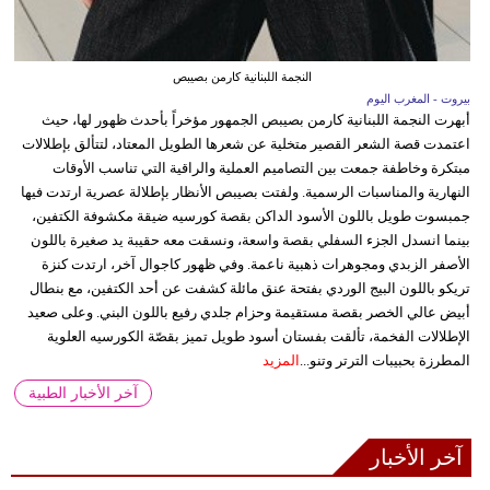
النجمة اللبنانية كارمن بصيبص
بيروت - المغرب اليوم
أبهرت النجمة اللبنانية كارمن بصيبص الجمهور مؤخراً بأحدث ظهور لها، حيث
اعتمدت قصة الشعر القصير متخلية عن شعرها الطويل المعتاد، لتتألق بإطلالات
مبتكرة وخاطفة جمعت بين التصاميم العملية والراقية التي تناسب الأوقات
النهارية والمناسبات الرسمية. ولفتت بصيبص الأنظار بإطلالة عصرية ارتدت فيها
جمبسوت طويل باللون الأسود الداكن بقصة كورسيه ضيقة مكشوفة الكتفين،
بينما انسدل الجزء السفلي بقصة واسعة، ونسقت معه حقيبة يد صغيرة باللون
الأصفر الزبدي ومجوهرات ذهبية ناعمة. وفي ظهور كاجوال آخر، ارتدت كنزة
تريكو باللون البيج الوردي بفتحة عنق مائلة كشفت عن أحد الكتفين، مع بنطال
أبيض عالي الخصر بقصة مستقيمة وحزام جلدي رفيع باللون البني. وعلى صعيد
الإطلالات الفخمة، تألقت بفستان أسود طويل تميز بقصّة الكورسيه العلوية
المطرزة بحبيبات الترتر وتنو...
المزيد
آخر الأخبار الطبية
آخر الأخبار