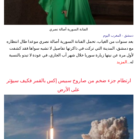
الفنانة السورية أصالة نصري
دمشق - المغرب اليوم
بعد سنوات من الغياب، تحمل الفنانة السورية أصالة نصري موعدا طال انتظاره
مع دمشق، المدينة التي تركت في ذاكرتها تفاصيل لا تشبه سواها.فقد كشفت
لأول مرة عن نيتها زيارة سوريا خلال شهر آب الجاري، في عودة لا تبدو بالنسبة
له...
المزيد
ارتطام جزء ضخم من صاروخ سبيس إكس بالقمر فكيف سيؤثر
على الأرض