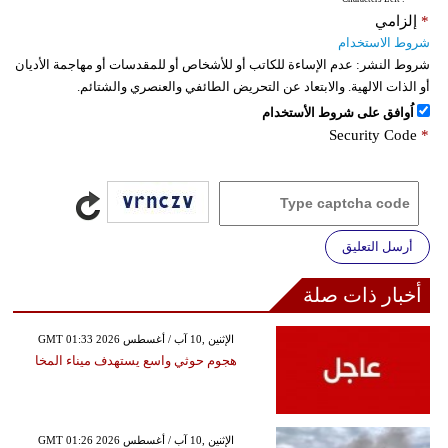
*
إلزامي
شروط الاستخدام
شروط النشر:
عدم الإساءة للكاتب أو للأشخاص أو للمقدسات أو مهاجمة الأديان
أو الذات الالهية. والابتعاد عن التحريض الطائفي والعنصري والشتائم.
اُوافق على شروط الأستخدام
Security Code
*
أرسل التعليق
أخبار ذات صلة
GMT 01:33 2026 الإثنين ,10 آب / أغسطس
هجوم حوثي واسع يستهدف ميناء المخا
GMT 01:26 2026 الإثنين ,10 آب / أغسطس