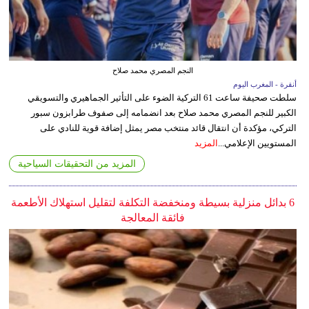
النجم المصري محمد صلاح
أنقرة - المغرب اليوم
سلطت صحيفة ساعت 61 التركية الضوء على التأثير الجماهيري والتسويقي
الكبير للنجم المصري محمد صلاح بعد انضمامه إلى صفوف طرابزون سبور
التركي، مؤكدة أن انتقال قائد منتخب مصر يمثل إضافة قوية للنادي على
المستويين الإعلامي...
المزيد
المزيد من التحقيقات السياحية
6 بدائل منزلية بسيطة ومنخفضة التكلفة لتقليل استهلاك الأطعمة
فائقة المعالجة