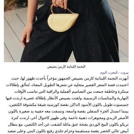
النجمة اللبنانية كارمن بصيبص
بيروت - المغرب اليوم
أبهرت النجمة اللبنانية كارمن بصيبص الجمهور مؤخراً بأحدث ظهور لها، حيث
اعتمدت قصة الشعر القصير متخلية عن شعرها الطويل المعتاد، لتتألق بإطلالات
مبتكرة وخاطفة جمعت بين التصاميم العملية والراقية التي تناسب الأوقات
النهارية والمناسبات الرسمية. ولفتت بصيبص الأنظار بإطلالة عصرية ارتدت فيها
جمبسوت طويل باللون الأسود الداكن بقصة كورسيه ضيقة مكشوفة الكتفين،
بينما انسدل الجزء السفلي بقصة واسعة، ونسقت معه حقيبة يد صغيرة باللون
الأصفر الزبدي ومجوهرات ذهبية ناعمة. وفي ظهور كاجوال آخر، ارتدت كنزة
تريكو باللون البيج الوردي بفتحة عنق مائلة كشفت عن أحد الكتفين، مع بنطال
أبيض عالي الخصر بقصة مستقيمة وحزام جلدي رفيع باللون البني. وعلى صعيد