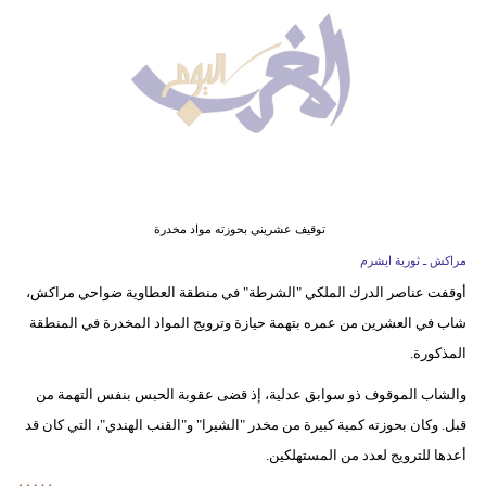
وسفر
ديكور
أخبار
البرلمان
المغربي
إعلام
توقيف عشريني بحوزته مواد مخدرة
مراكش ـ ثورية ايشرم
تعليم
أوقفت عناصر الدرك الملكي "الشرطة" في منطقة العطاوية ضواحي مراكش،
شاب في العشرين من عمره بتهمة حيازة وترويج المواد المخدرة في المنطقة
مرأة
المذكورة.
أزياء
والشاب الموقوف ذو سوابق عدلية، إذ قضى عقوبة الحبس بنفس التهمة من
إسلامية
قبل. وكان بحوزته كمية كبيرة من مخدر "الشيرا" و"القنب الهندي"، التي كان قد
علوم
أعدها للترويج لعدد من المستهلكين.
وتكنولوجيا