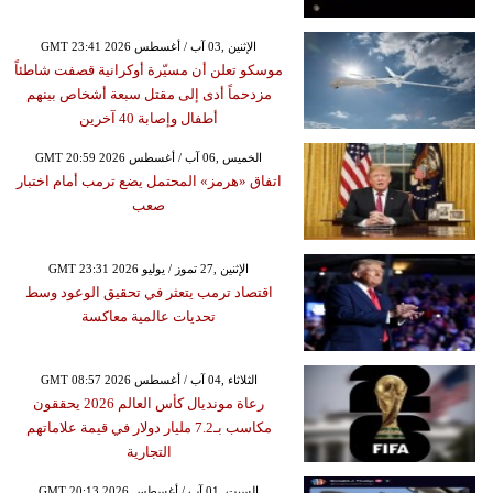
GMT 23:41 2026 الإثنين ,03 آب / أغسطس
موسكو تعلن أن مسيّرة أوكرانية قصفت شاطئاً
مزدحماً أدى إلى مقتل سبعة أشخاص بينهم
أطفال وإصابة 40 آخرين
GMT 20:59 2026 الخميس ,06 آب / أغسطس
اتفاق «هرمز» المحتمل يضع ترمب أمام اختبار
صعب
GMT 23:31 2026 الإثنين ,27 تموز / يوليو
اقتصاد ترمب يتعثر في تحقيق الوعود وسط
تحديات عالمية معاكسة
GMT 08:57 2026 الثلاثاء ,04 آب / أغسطس
رعاة مونديال كأس العالم 2026 يحققون
مكاسب بـ7.2 مليار دولار في قيمة علاماتهم
التجارية
GMT 20:13 2026 السبت ,01 آب / أغسطس