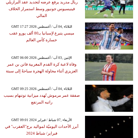
ريال مدريد يرفع عرضه لتجديد عقد البرازيلي
فينيسيوس جونيور وسط استمرار الخلاف
المالي
GMT 17:27 2026 الثلاثاء ,04 آب / أغسطس
ميسي يتبرع لإسبانيا بـ80 ألف يورو عقب
خسارة كأس العالم
GMT 06:00 2026 الإثنين ,03 آب / أغسطس
وفاة لاعبة كرة القدم المغربية فاتن بن عمر
العزيزي أثناء محاولة الهجرة سباحةً إلى سبتة
GMT 09:25 2026 الثلاثاء ,04 آب / أغسطس
صفقة عمر مرموش تُهدد ميزانية توتنهام بسبب
راتبه المرتفع
GMT 09:01 2024 الأربعاء ,07 شباط / فبراير
أبرز الأحداث اليوميّة لمواليد برج"العقرب" في
فبراير/ شباط 2024