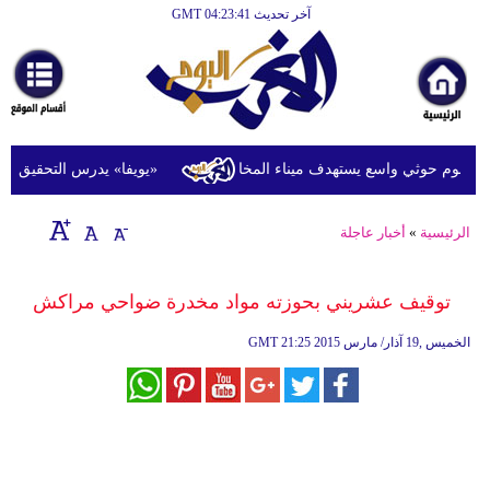
آخر تحديث GMT 04:23:41
الرئيسية
أخبارعاجلة
رياضة
ثقافة
وم حوثي واسع يستهدف ميناء المخا
«يويفا» يدرس التحقيق في اتها
إقتصاد
الرئيسية
»
أخبار عاجلة
فن
وموسيقى
توقيف عشريني بحوزته مواد مخدرة ضواحي مراكش
أزياء
21:25 2015 الخميس ,19 آذار/ مارس
GMT
صحة
وتغذية
سياحة