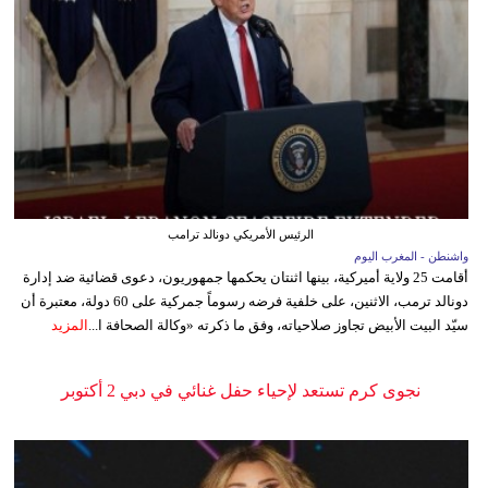
الرئيس الأمريكي دونالد ترامب
واشنطن - المغرب اليوم
أقامت 25 ولاية أميركية، بينها اثنتان يحكمها جمهوريون، دعوى قضائية ضد إدارة
دونالد ترمب، الاثنين، على خلفية فرضه رسوماً جمركية على 60 دولة، معتبرة أن
سيّد البيت الأبيض تجاوز صلاحياته، وفق ما ذكرته «وكالة الصحافة ا...
المزيد
نجوى كرم تستعد لإحياء حفل غنائي في دبي 2 أكتوبر