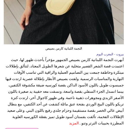
النجمة اللبنانية كارمن بصيبص
بيروت - المغرب اليوم
أبهرت النجمة اللبنانية كارمن بصيبص الجمهور مؤخراً بأحدث ظهور لها، حيث
اعتمدت قصة الشعر القصير متخلية عن شعرها الطويل المعتاد، لتتألق بإطلالات
مبتكرة وخاطفة جمعت بين التصاميم العملية والراقية التي تناسب الأوقات
النهارية والمناسبات الرسمية. ولفتت بصيبص الأنظار بإطلالة عصرية ارتدت فيها
جمبسوت طويل باللون الأسود الداكن بقصة كورسيه ضيقة مكشوفة الكتفين،
بينما انسدل الجزء السفلي بقصة واسعة، ونسقت معه حقيبة يد صغيرة باللون
الأصفر الزبدي ومجوهرات ذهبية ناعمة. وفي ظهور كاجوال آخر، ارتدت كنزة
تريكو باللون البيج الوردي بفتحة عنق مائلة كشفت عن أحد الكتفين، مع بنطال
أبيض عالي الخصر بقصة مستقيمة وحزام جلدي رفيع باللون البني. وعلى صعيد
الإطلالات الفخمة، تألقت بفستان أسود طويل تميز بقصّة الكورسيه العلوية
المطرزة بحبيبات الترتر وتنو...
المزيد