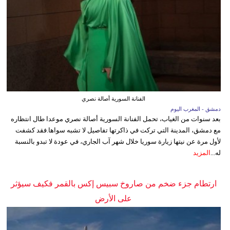
الفنانة السورية أصالة نصري
دمشق - المغرب اليوم
بعد سنوات من الغياب، تحمل الفنانة السورية أصالة نصري موعدا طال انتظاره
مع دمشق، المدينة التي تركت في ذاكرتها تفاصيل لا تشبه سواها.فقد كشفت
لأول مرة عن نيتها زيارة سوريا خلال شهر آب الجاري، في عودة لا تبدو بالنسبة
له...
المزيد
ارتطام جزء ضخم من صاروخ سبيس إكس بالقمر فكيف سيؤثر
على الأرض