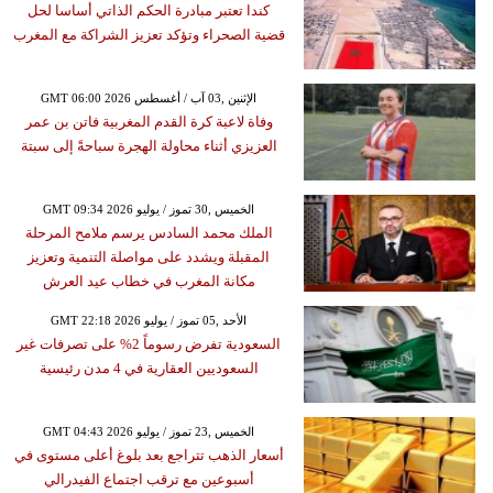
كندا تعتبر مبادرة الحكم الذاتي أساسا لحل
قضية الصحراء وتؤكد تعزيز الشراكة مع المغرب
GMT 06:00 2026 الإثنين ,03 آب / أغسطس
وفاة لاعبة كرة القدم المغربية فاتن بن عمر
العزيزي أثناء محاولة الهجرة سباحةً إلى سبتة
GMT 09:34 2026 الخميس ,30 تموز / يوليو
الملك محمد السادس يرسم ملامح المرحلة
المقبلة ويشدد على مواصلة التنمية وتعزيز
مكانة المغرب في خطاب عيد العرش
GMT 22:18 2026 الأحد ,05 تموز / يوليو
السعودية تفرض رسوماً 2% على تصرفات غير
السعوديين العقارية في 4 مدن رئيسية
GMT 04:43 2026 الخميس ,23 تموز / يوليو
أسعار الذهب تتراجع بعد بلوغ أعلى مستوى في
أسبوعين مع ترقب اجتماع الفيدرالي