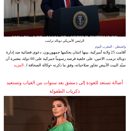
الرئيس الأمريكي دونالد ترامب
واشنطن - المغرب اليوم
أقامت 25 ولاية أميركية، بينها اثنتان يحكمها جمهوريون، دعوى قضائية ضد إدارة
دونالد ترمب، الاثنين، على خلفية فرضه رسوماً جمركية على 60 دولة، معتبرة أن
سيّد البيت الأبيض تجاوز صلاحياته، وفق ما ذكرته «وكالة الصحافة ا...
المزيد
أصالة تستعد للعودة إلى دمشق بعد سنوات من الغياب وتستعيد
ذكريات الطفولة