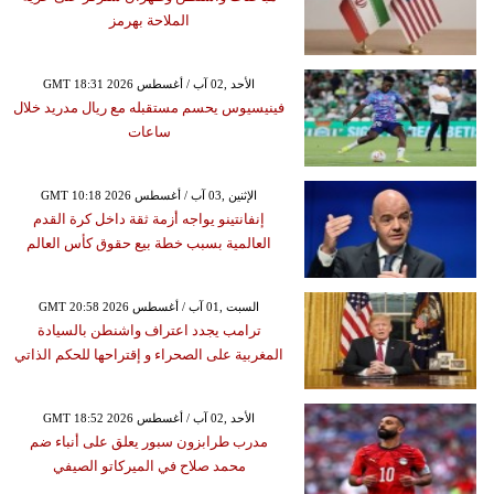
الملاحة بهرمز
GMT 18:31 2026 الأحد ,02 آب / أغسطس
فينيسيوس يحسم مستقبله مع ريال مدريد خلال
ساعات
GMT 10:18 2026 الإثنين ,03 آب / أغسطس
إنفانتينو يواجه أزمة ثقة داخل كرة القدم
العالمية بسبب خطة بيع حقوق كأس العالم
GMT 20:58 2026 السبت ,01 آب / أغسطس
ترامب يجدد اعتراف واشنطن بالسيادة
المغربية على الصحراء و إقتراحها للحكم الذاتي
GMT 18:52 2026 الأحد ,02 آب / أغسطس
مدرب طرابزون سبور يعلق على أنباء ضم
محمد صلاح في الميركاتو الصيفي