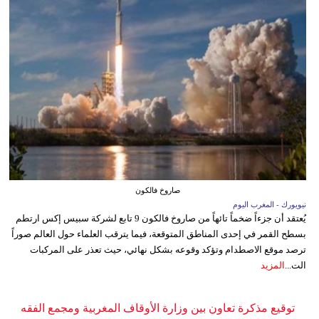
صاروخ فالكون
نيويورك - المغرب اليوم
يُعتقد أن جزءاً ضخماً تائهاً من صاروخ فالكون 9 تابع لشركة سبيس إكس ارتطم
بسطح القمر في إحدى المناطق المتوقعة، فيما يترقب العلماء حول العالم صوراً
ترصد موقع الاصطدام وتؤكد وقوعه بشكل نهائي، حيث تعذر على المركبات
الت...
المزيد
توقيع مذكرة تعاون بين وزارة الأوقاف المغربية ومجمع الفقه