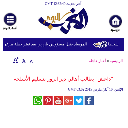
آخر تحديث GMT 12:32:40
الرئيسية
أخبارعاجلة
رياضة
ثقافة
الموساد يقيل مسؤولين بارزين بعد تعثر خطة مزعومة لتغي
إقتصاد
الرئيسية
»
أخبار عاجلة
فن
وموسيقى
"داعش" يطالب أهالي دير الزور بتسليم الأسلحة
أزياء
03:02 2015 الإثنين ,16 آذار/ مارس
GMT
صحة
وتغذية
سياحة