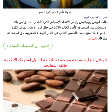
بطولة كأس العالم لكرة القدم
مدريد - المغرب اليوم
طلب لويس روبياليس رئيس الاتحاد الإسباني لكرة القدم السابق من بلاده
الانسحاب من استضافة كأس العالم 2030 في حال قرر الاتحاد الدولي لكرة
القدم "فيفا" منح ملعب الحسن الثاني في الدار البيضاء المغربية حق استضافة
مبار�...
المزيد
المزيد من التحقيقات السياحية
6 بدائل منزلية بسيطة ومنخفضة التكلفة لتقليل استهلاك الأطعمة
فائقة المعالجة