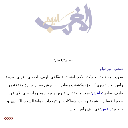
وسفر
ديكور
أخبار
البرلمان
المغربي
إعلام
تنظيم "داعش"
دمشق - نور خوام
تعليم
شهدت محافظة الحسكة، الأحد، انفجارًا عنيفًا في الريف الجنوبي الغربي لمدينة
رأس العين "سري كانيه)"، وكشفت مصادر أنه نتج عن تفجير سيارة مفخخة من
مرأة
طرف تنظيم "
داعش
" قرب منطقة تل خنزير، ولم ترد معلومات حتى الآن عن
أزياء
حجم الخسائر البشرية. ودارت اشتباكات بين "وحدات حماية الشعب الكردي" و
إسلامية
تنظيم "
داعش
" في ريف رأس العين.
علوم
وتكنولوجيا