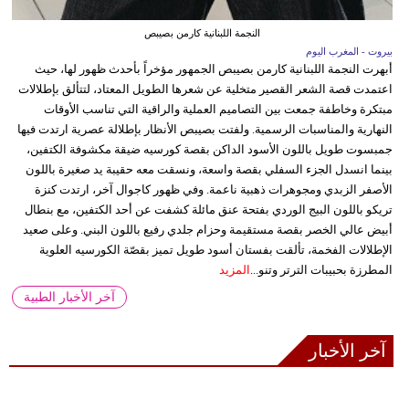
النجمة اللبنانية كارمن بصيبص
بيروت - المغرب اليوم
أبهرت النجمة اللبنانية كارمن بصيبص الجمهور مؤخراً بأحدث ظهور لها، حيث
اعتمدت قصة الشعر القصير متخلية عن شعرها الطويل المعتاد، لتتألق بإطلالات
مبتكرة وخاطفة جمعت بين التصاميم العملية والراقية التي تناسب الأوقات
النهارية والمناسبات الرسمية. ولفتت بصيبص الأنظار بإطلالة عصرية ارتدت فيها
جمبسوت طويل باللون الأسود الداكن بقصة كورسيه ضيقة مكشوفة الكتفين،
بينما انسدل الجزء السفلي بقصة واسعة، ونسقت معه حقيبة يد صغيرة باللون
الأصفر الزبدي ومجوهرات ذهبية ناعمة. وفي ظهور كاجوال آخر، ارتدت كنزة
تريكو باللون البيج الوردي بفتحة عنق مائلة كشفت عن أحد الكتفين، مع بنطال
أبيض عالي الخصر بقصة مستقيمة وحزام جلدي رفيع باللون البني. وعلى صعيد
الإطلالات الفخمة، تألقت بفستان أسود طويل تميز بقصّة الكورسيه العلوية
المطرزة بحبيبات الترتر وتنو...
المزيد
آخر الأخبار الطبية
آخر الأخبار