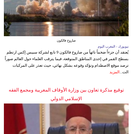
صاروخ فالكون
نيويورك - المغرب اليوم
يُعتقد أن جزءاً ضخماً تائهاً من صاروخ فالكون 9 تابع لشركة سبيس إكس ارتطم
بسطح القمر في إحدى المناطق المتوقعة، فيما يترقب العلماء حول العالم صوراً
ترصد موقع الاصطدام وتؤكد وقوعه بشكل نهائي، حيث تعذر على المركبات
الت...
المزيد
توقيع مذكرة تعاون بين وزارة الأوقاف المغربية ومجمع الفقه
الإسلامي الدولي