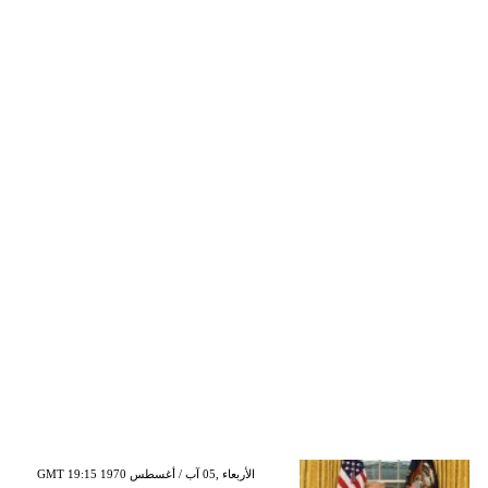
GMT 19:15 1970 الأربعاء ,05 آب / أغسطس