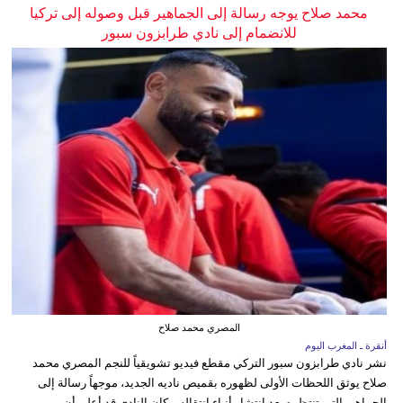
محمد صلاح يوجه رسالة إلى الجماهير قبل وصوله إلى تركيا
للانضمام إلى نادي طرابزون سبور
المصري محمد صلاح
أنقرة ـ المغرب اليوم
نشر نادي طرابزون سبور التركي مقطع فيديو تشويقياً للنجم المصري محمد
صلاح يوثق اللحظات الأولى لظهوره بقميص ناديه الجديد، موجهاً رسالة إلى
الجماهير التي تنتظره بعد انتشار أنباء انتقاله. وكان النادي قد أعلن أن