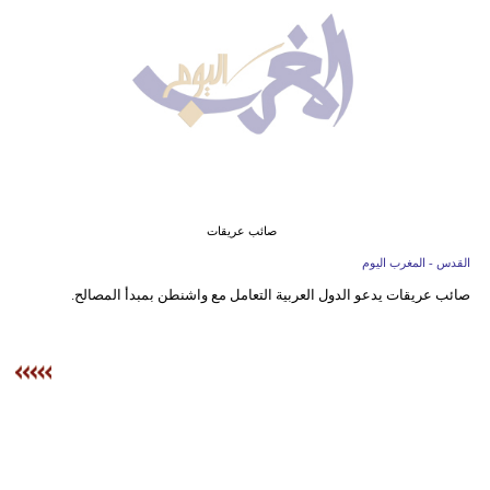
وسفر
ديكور
أخبار
البرلمان
المغربي
إعلام
صائب عريقات
القدس - المغرب اليوم
تعليم
صائب عريقات يدعو الدول العربية التعامل مع واشنطن بمبدأ المصالح.
مرأة
أزياء
إسلامية
علوم
وتكنولوجيا