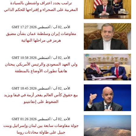
ترامب يجدد اعتراف واشنطن بالسيادة
المغربية على الصحراء و إقتراحها للحكم الذاتي
GMT 17:27 2026 الأحد ,02 آب / أغسطس
مفاوضات إيران وسلطنة عمان بشأن مضيق
هرمز في مراحلها النهائية
GMT 10:58 2026 الأحد ,02 آب / أغسطس
ولي العهد السعودي والرئيس الأمريكي يبحثان
هاتفياً تطورات الأوضاع بالمنطقة
GMT 18:45 2026 الأحد ,02 آب / أغسطس
بيع حقوق كأس العالم يفجر أزمة في فيفا ويزيد
الضغوط على إنفانتينو
GMT 01:26 2026 الأحد ,02 آب / أغسطس
جولة مفاوضات سابعة بين لبنان وإسرائيل وبنت
جبيل على طاولة محادثات روما