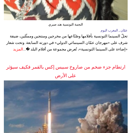
النجمة التونسية هند صبري
عمّان ـ المغرب اليوم
تحلّ السينما التونسية بأفلامها وصُنّاعها من مخرجين ومنتجين وممثّلين، ضيفة
شرف على «مهرجان عمّان السينمائي الدولي» في دورته السابعة. وتحت شعار
«إضاءة على السينما التونسية»، تُعرض مجموعة من أفلام البلد �...
المزيد
ارتطام جزء ضخم من صاروخ سبيس إكس بالقمر فكيف سيؤثر
على الأرض