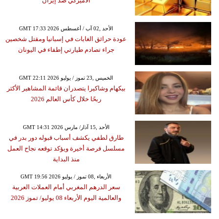
الأميركي ضد إيران
GMT 17:33 2026 الأحد ,02 آب / أغسطس
عودة حرائق الغابات في إسبانيا ومقتل شخصين
جراء تصادم طيارتي إطفاء في اليونان
GMT 22:11 2026 الخميس ,23 تموز / يوليو
بيكهام وشاكيرا يتصدران قائمة المشاهير الأكثر
ربحًا خلال كأس العالم 2026
GMT 14:31 2026 الأحد ,15 آذار/ مارس
طارق لطفي يكشف أسباب قبوله دور بدر في
مسلسل فرصة أخيرة ويؤكد توقعه نجاح العمل
منذ البداية
GMT 19:56 2026 الأربعاء ,08 تموز / يوليو
سعر الدرهم المغربي أمام العملات العربية
والعالمية اليوم الأربعاء 08 يوليو/ تموز 2026