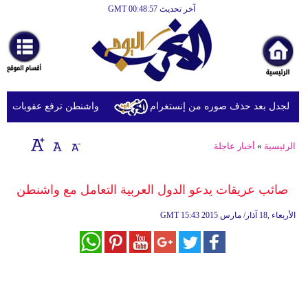
آخر تحديث GMT 00:48:57
الرئيسية
أخبارعاجلة
رياضة
ثقافة
 الجدل بعد حذف صوره من إنستغرام
واشنطن ترفع عقوبات عن شرك
إقتصاد
الرئيسية
»
أخبار عاجلة
فن
وموسيقى
صائب عريقات يدعو الدول العربية التعامل مع واشنطن
أزياء
15:43 2015 الأربعاء ,18 آذار/ مارس
GMT
صحة
وتغذية
سياحة