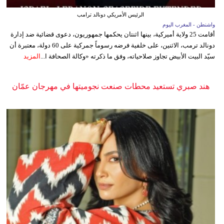
الرئيس الأمريكي دونالد ترامب
واشنطن - المغرب اليوم
أقامت 25 ولاية أميركية، بينها اثنتان يحكمها جمهوريون، دعوى قضائية ضد إدارة
دونالد ترمب، الاثنين، على خلفية فرضه رسوماً جمركية على 60 دولة، معتبرة أن
سيّد البيت الأبيض تجاوز صلاحياته، وفق ما ذكرته «وكالة الصحافة ا...
المزيد
هند صبري تستعيد محطات صنعت نجوميتها في مهرجان عمّان