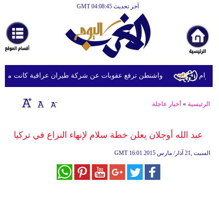
آخر تحديث GMT 04:08:45
الرئيسية
أخبارعاجلة
رياضة
ثقافة
رام
واشنطن ترفع عقوبات عن شركة طيران عراقية كانت مدرجة ب
إقتصاد
الرئيسية
»
أخبار عاجلة
فن
وموسيقى
عبد الله أوجلان يعلن خطة سلام لإنهاء النزاع في تركيا
أزياء
16:01 2015 السبت ,21 آذار/ مارس
GMT
صحة
وتغذية
سياحة