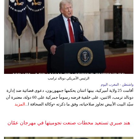
الرئيس الأمريكي دونالد ترامب
واشنطن - المغرب اليوم
أقامت 25 ولاية أميركية، بينها اثنتان يحكمها جمهوريون، دعوى قضائية ضد إدارة
دونالد ترمب، الاثنين، على خلفية فرضه رسوماً جمركية على 60 دولة، معتبرة أن
سيّد البيت الأبيض تجاوز صلاحياته، وفق ما ذكرته «وكالة الصحافة ا...
المزيد
هند صبري تستعيد محطات صنعت نجوميتها في مهرجان عمّان