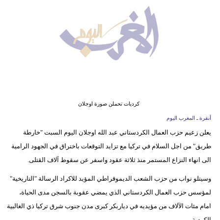
وسفر
ديكور
أخبار
البرلمان
المغربي
إعلام
كرديات تحملن صورة اوجلان
أنقرة ـ المغرب اليوم
تعليم
يعلن زعيم حزب العمال الكردستاني عبد الله اوجلان اليوم السبت "خارطة
طريق" من اجل السلام في تركيا مع تزايد التوقعات باختراق في الجهود الرامية
مرأة
الى انهاء النزاع المستمر منذ ثلاثة عقود واسفر عن سقوط آلاف القتلى.
أزياء
وسيتلو نواب من حزب الشعب الديموقراطي المؤيد للاكراد الرسالة "التاريخية"
إسلامية
لمؤسس حزب العمال الكردستاني الذي يمضي عقوبة بالسجن مدى الحياة،
علوم
امام مئات الآلاف من مؤيديه في دياربكر كبرى مدن جنوب شرق تركيا ذي الغالبية
وتكنولوجيا
الكردية.