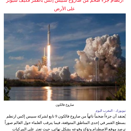
ارتطام جزء ضخم من صاروخ سبيس إكس بالقمر فكيف سيؤثر
على الأرض
صاروخ فالكون
نيويورك - المغرب اليوم
يُعتقد أن جزءاً ضخماً تائهاً من صاروخ فالكون 9 تابع لشركة سبيس إكس ارتطم
بسطح القمر في إحدى المناطق المتوقعة، فيما يترقب العلماء حول العالم صوراً
ترصد موقع الاصطدام وتؤكد وقوعه بشكل نهائي، حيث تعذر على المركبات