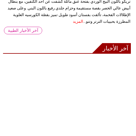
تريكو باللون البيج الوردي بفتحة عنق مائلة كشفت عن أحد الكتفين، مع بنطال
أبيض عالي الخصر بقصة مستقيمة وحزام جلدي رفيع باللون البني. وعلى صعيد
الإطلالات الفخمة، تألقت بفستان أسود طويل تميز بقصّة الكورسيه العلوية
المطرزة بحبيبات الترتر وتنو...
المزيد
آخر الأخبار الطبية
آخر الأخبار