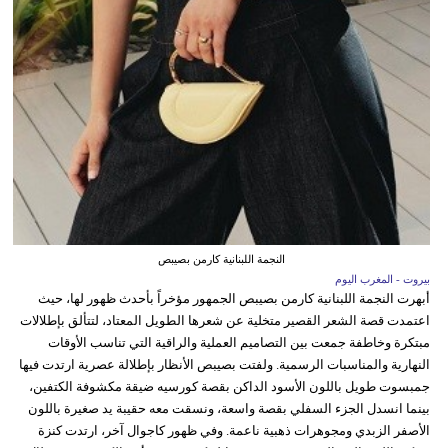
النجمة اللبنانية كارمن بصيبص
بيروت - المغرب اليوم
أبهرت النجمة اللبنانية كارمن بصيبص الجمهور مؤخراً بأحدث ظهور لها، حيث
اعتمدت قصة الشعر القصير متخلية عن شعرها الطويل المعتاد، لتتألق بإطلالات
مبتكرة وخاطفة جمعت بين التصاميم العملية والراقية التي تناسب الأوقات
النهارية والمناسبات الرسمية. ولفتت بصيبص الأنظار بإطلالة عصرية ارتدت فيها
جمبسوت طويل باللون الأسود الداكن بقصة كورسيه ضيقة مكشوفة الكتفين،
بينما انسدل الجزء السفلي بقصة واسعة، ونسقت معه حقيبة يد صغيرة باللون
الأصفر الزبدي ومجوهرات ذهبية ناعمة. وفي ظهور كاجوال آخر، ارتدت كنزة