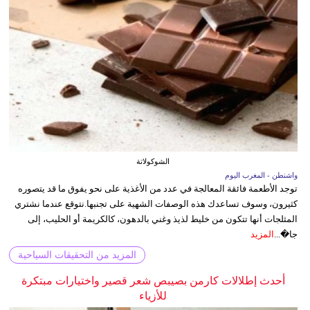
الشوكولاتة
واشنطن - المغرب اليوم
توجد الأطعمة فائقة المعالجة في عدد من الأغذية على نحو يفوق ما قد يتصوره
كثيرون، وسوف تساعدك هذه الوصفات الشهية على تجنبها.نتوقع عندما نشتري
المثلجات أنها تتكون من خليط لذيذ وغني بالدهون، كالكريمة أو الحليب، إلى
جا�...
المزيد
المزيد من التحقيقات السياحية
أحدث إطلالات كارمن بصيبص شعر قصير واختيارات مبتكرة
للأزياء