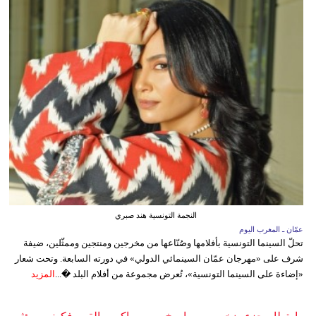
النجمة التونسية هند صبري
عمّان ـ المغرب اليوم
تحلّ السينما التونسية بأفلامها وصُنّاعها من مخرجين ومنتجين وممثّلين، ضيفة
شرف على «مهرجان عمّان السينمائي الدولي» في دورته السابعة. وتحت شعار
«إضاءة على السينما التونسية»، تُعرض مجموعة من أفلام البلد �...
المزيد