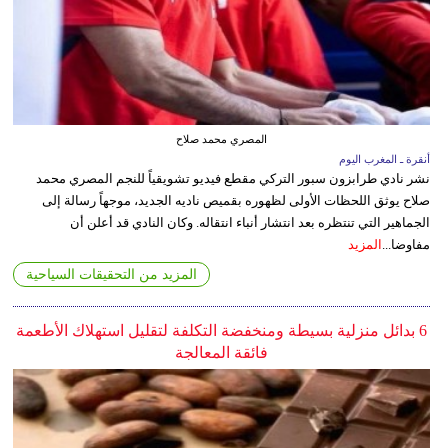
المصري محمد صلاح
أنقرة ـ المغرب اليوم
نشر نادي طرابزون سبور التركي مقطع فيديو تشويقياً للنجم المصري محمد
صلاح يوثق اللحظات الأولى لظهوره بقميص ناديه الجديد، موجهاً رسالة إلى
الجماهير التي تنتظره بعد انتشار أنباء انتقاله. وكان النادي قد أعلن أن
مفاوضا...
المزيد
المزيد من التحقيقات السياحية
6 بدائل منزلية بسيطة ومنخفضة التكلفة لتقليل استهلاك الأطعمة
فائقة المعالجة