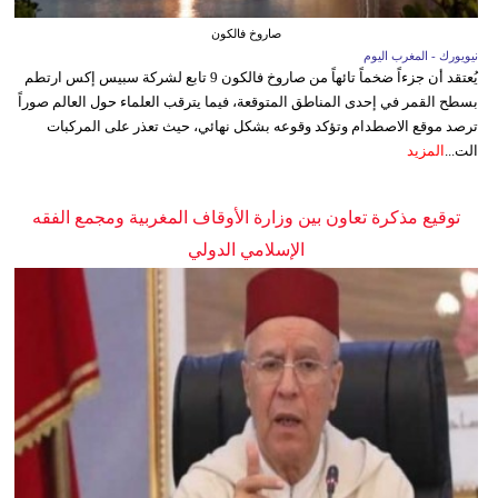
صاروخ فالكون
نيويورك - المغرب اليوم
يُعتقد أن جزءاً ضخماً تائهاً من صاروخ فالكون 9 تابع لشركة سبيس إكس ارتطم
بسطح القمر في إحدى المناطق المتوقعة، فيما يترقب العلماء حول العالم صوراً
ترصد موقع الاصطدام وتؤكد وقوعه بشكل نهائي، حيث تعذر على المركبات
الت...
المزيد
توقيع مذكرة تعاون بين وزارة الأوقاف المغربية ومجمع الفقه
الإسلامي الدولي