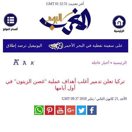
آخر تحديث GMT 01:32:51
الرئيسية
أخبارعاجلة
رياضة
ثقافة
 على سفينة نفطية في البحر الأحمر
اليونيفيل ترصد إطلاق 113 مقذوفا إسرائيليا على لبنان خلال يوم واحد
إقتصاد
الرئيسية
»
أخبار عاجلة
فن
وموسيقى
تركيا تعلن تدمير أغلب أهداف عملية "غصن الزيتون" في
أول أيامها
أزياء
09:37 2018 الأحد ,21 كانون الثاني / يناير
GMT
صحة
وتغذية
سياحة