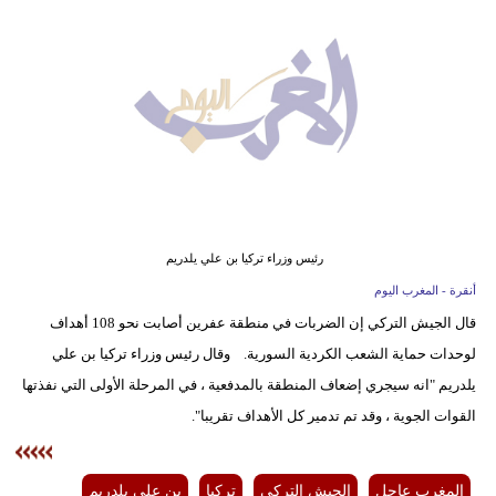
وسفر
ديكور
أخبار
البرلمان
المغربي
إعلام
رئيس وزراء تركيا بن علي يلدريم
تعليم
أنقرة - المغرب اليوم
قال الجيش التركي إن الضربات في منطقة عفرين أصابت نحو 108 أهداف
مرأة
لوحدات حماية الشعب الكردية السورية. وقال رئيس وزراء تركيا بن علي
أزياء
يلدريم "انه سيجري إضعاف المنطقة بالمدفعية ، في المرحلة الأولى التي نفذتها
إسلامية
القوات الجوية ، وقد تم تدمير كل الأهداف تقريبا".
علوم
المغرب عاجل
الجيش التركي
تركيا
بن علي يلدريم
وتكنولوجيا