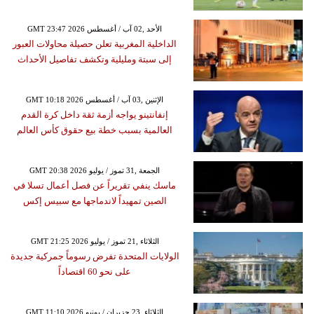
GMT 23:47 2026 الأحد ,02 آب / أغسطس
الداخلية المغربية تعلن حصيلة محاولات العبور
إلى سبتة ومليلية وتكشف تفاصيل الأحداث
GMT 10:18 2026 الإثنين ,03 آب / أغسطس
إنفانتينو يواجه أزمة ثقة داخل كرة القدم
العالمية بسبب خطة بيع حقوق كأس العالم
GMT 20:38 2026 الجمعة ,31 تموز / يوليو
ماسك ينفي تقريراً عن فصل أعمال تسلا في
الصين تمهيداً لاندماجها مع سبيس إكس
GMT 21:25 2026 الثلاثاء ,21 تموز / يوليو
الولايات المتحدة تفرض رسوماً جمركية جديدة
على نحو 60 اقتصاداً
GMT 11:10 2026 الثلاثاء ,23 حزيران / يونيو