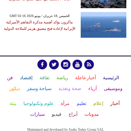
GMT 02:16 2026 الخميس ,18 حزيران / يونيو
ماكرون يؤكد أهمية مذكرة التفاهم الأميركية
الإيرانية لإعادة فتح مضيق هرمز للملاحة الدولية
الرئيسية
أخبارعاجلة
رياضة
ثقافة
إقتصاد
فن
وموسيقى
أزياء
صحة وتغذية
سياحة وسفر
ديكور
أخبار
إعلام
تعليم
مرأة
علوم وتكنولوجيا
بيئة
مدونات
أبراج
فيديو
سيارات
Maintained and developed by Arabs Today Group SAL