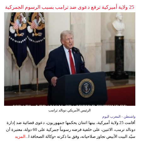
25 ولاية أميركية ترفع دعوى ضد ترامب بسبب الرسوم الجمركية
الرئيس الأمريكي دونالد ترامب
واشنطن - المغرب اليوم
أقامت 25 ولاية أميركية، بينها اثنتان يحكمها جمهوريون، دعوى قضائية ضد إدارة
دونالد ترمب، الاثنين، على خلفية فرضه رسوماً جمركية على 60 دولة، معتبرة أن
سيّد البيت الأبيض تجاوز صلاحياته، وفق ما ذكرته «وكالة الصحافة ا...
المزيد