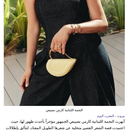
النجمة اللبنانية كارمن بصيبص
بيروت - المغرب اليوم
أبهرت النجمة اللبنانية كارمن بصيبص الجمهور مؤخراً بأحدث ظهور لها، حيث
اعتمدت قصة الشعر القصير متخلية عن شعرها الطويل المعتاد، لتتألق بإطلالات