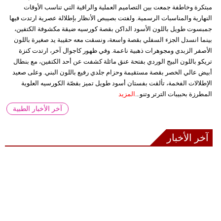
مبتكرة وخاطفة جمعت بين التصاميم العملية والراقية التي تناسب الأوقات
النهارية والمناسبات الرسمية. ولفتت بصيبص الأنظار بإطلالة عصرية ارتدت فيها
جمبسوت طويل باللون الأسود الداكن بقصة كورسيه ضيقة مكشوفة الكتفين،
بينما انسدل الجزء السفلي بقصة واسعة، ونسقت معه حقيبة يد صغيرة باللون
الأصفر الزبدي ومجوهرات ذهبية ناعمة. وفي ظهور كاجوال آخر، ارتدت كنزة
تريكو باللون البيج الوردي بفتحة عنق مائلة كشفت عن أحد الكتفين، مع بنطال
أبيض عالي الخصر بقصة مستقيمة وحزام جلدي رفيع باللون البني. وعلى صعيد
الإطلالات الفخمة، تألقت بفستان أسود طويل تميز بقصّة الكورسيه العلوية
المطرزة بحبيبات الترتر وتنو...
المزيد
آخر الأخبار الطبية
آخر الأخبار