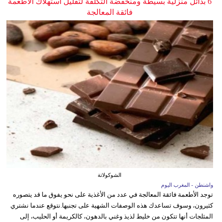
6 بدائل منزلية بسيطة ومنخفضة التكلفة لتقليل استهلاك الأطعمة
فائقة المعالجة
الشوكولاتة
واشنطن - المغرب اليوم
توجد الأطعمة فائقة المعالجة في عدد من الأغذية على نحو يفوق ما قد يتصوره
كثيرون، وسوف تساعدك هذه الوصفات الشهية على تجنبها.نتوقع عندما نشتري
المثلجات أنها تتكون من خليط لذيذ وغني بالدهون، كالكريمة أو الحليب، إلى