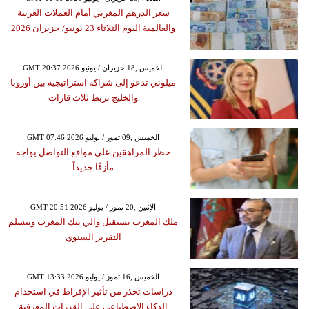
سعر الدرهم المغربي أمام العملات العربية
والعالمية اليوم الثلاثاء 23 يونيو/ حزيران 2026
GMT 20:37 2026 الخميس ,18 حزيران / يونيو
ميلوني تدعو إلى شراكة استراتيجية بين أوروبا
والخليج تربط ثلاث قارات
GMT 07:46 2026 الخميس ,09 تموز / يوليو
حظر المراهقين على مواقع التواصل يواجه
مأزقًا جديداً
GMT 20:51 2026 الإثنين ,20 تموز / يوليو
ملك المغرب يستقبل والي بنك المغرب ويتسلم
التقرير السنوي
GMT 13:33 2026 الخميس ,16 تموز / يوليو
دراسات تحذر من تأثير الإفراط في استخدام
الذكاء الاصطناعي على القدرات المعرفية