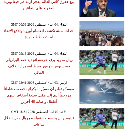
بيع حقوق كأس العالم يفجر أزمة في فيفا ويزيد
الضغوط على إنفانتينو
GMT 00:39 2026 الثلاثاء ,04 آب / أغسطس
أحداث سبتة تكشف انقسام أوروبا وتدفع الاتحاد
لبحث خطط جديدة
GMT 09:18 2026 الثلاثاء ,04 آب / أغسطس
ريال مدريد يرفع عرضه لتجديد عقد البرازيلي
فينيسيوس جونيور وسط استمرار الخلاف
المالي
GMT 23:41 2026 الإثنين ,03 آب / أغسطس
موسكو تعلن أن مسيّرة أوكرانية قصفت شاطئاً
مزدحماً أدى إلى مقتل سبعة أشخاص بينهم
أطفال وإصابة 40 آخرين
GMT 18:31 2026 الأحد ,02 آب / أغسطس
فينيسيوس يحسم مستقبله مع ريال مدريد خلال
ساعات