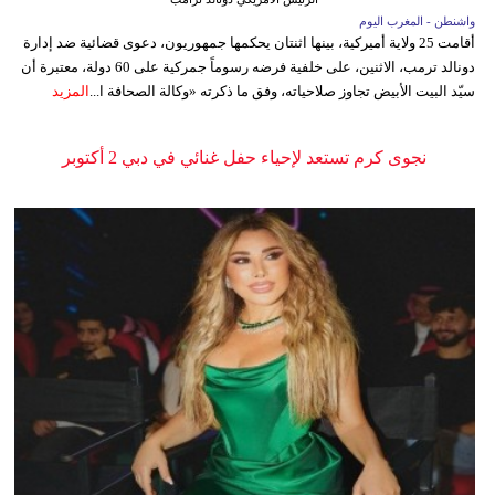
واشنطن - المغرب اليوم
أقامت 25 ولاية أميركية، بينها اثنتان يحكمها جمهوريون، دعوى قضائية ضد إدارة
دونالد ترمب، الاثنين، على خلفية فرضه رسوماً جمركية على 60 دولة، معتبرة أن
سيّد البيت الأبيض تجاوز صلاحياته، وفق ما ذكرته «وكالة الصحافة ا...
المزيد
نجوى كرم تستعد لإحياء حفل غنائي في دبي 2 أكتوبر