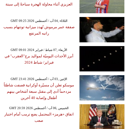
العزيزي أثناء محاولة الهجرة سباحةً إلى سبتة
GMT 09:25 2026 الثلاثاء ,04 آب / أغسطس
صفقة عمر مرموش تُهدد ميزانية توتنهام بسبب
راتبه المرتفع
GMT 09:01 2024 الأربعاء ,07 شباط / فبراير
أبرز الأحداث اليوميّة لمواليد برج"العقرب" في
فبراير/ شباط 2024
GMT 23:41 2026 الإثنين ,03 آب / أغسطس
موسكو تعلن أن مسيّرة أوكرانية قصفت شاطئاً
مزدحماً أدى إلى مقتل سبعة أشخاص بينهم
أطفال وإصابة 40 آخرين
GMT 20:59 2026 الخميس ,06 آب / أغسطس
اتفاق «هرمز» المحتمل يضع ترمب أمام اختبار
صعب