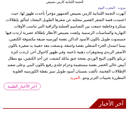
النجمة اللبنانية كارمن بصيبص
بيروت - المغرب اليوم
أبهرت النجمة اللبنانية كارمن بصيبص الجمهور مؤخراً بأحدث ظهور لها، حيث
اعتمدت قصة الشعر القصير متخلية عن شعرها الطويل المعتاد، لتتألق بإطلالات
مبتكرة وخاطفة جمعت بين التصاميم العملية والراقية التي تناسب الأوقات
النهارية والمناسبات الرسمية. ولفتت بصيبص الأنظار بإطلالة عصرية ارتدت فيها
جمبسوت طويل باللون الأسود الداكن بقصة كورسيه ضيقة مكشوفة الكتفين،
بينما انسدل الجزء السفلي بقصة واسعة، ونسقت معه حقيبة يد صغيرة باللون
الأصفر الزبدي ومجوهرات ذهبية ناعمة. وفي ظهور كاجوال آخر، ارتدت كنزة
تريكو باللون البيج الوردي بفتحة عنق مائلة كشفت عن أحد الكتفين، مع بنطال
أبيض عالي الخصر بقصة مستقيمة وحزام جلدي رفيع باللون البني. وعلى صعيد
الإطلالات الفخمة، تألقت بفستان أسود طويل تميز بقصّة الكورسيه العلوية
المطرزة بحبيبات الترتر وتنو...
المزيد
آخر الأخبار الطبية
آخر الأخبار