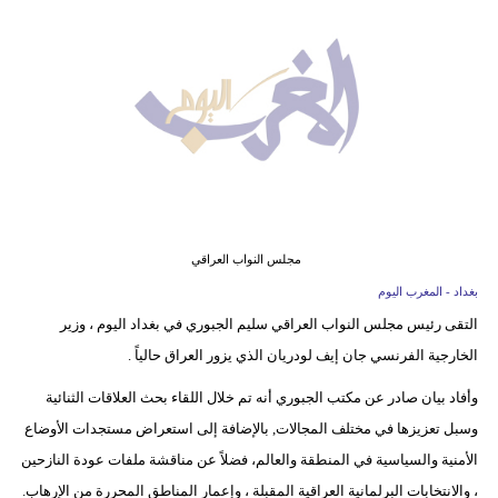
وسفر
ديكور
أخبار
البرلمان
المغربي
إعلام
مجلس النواب العراقي
تعليم
بغداد - المغرب اليوم
التقى رئيس مجلس النواب العراقي سليم الجبوري في بغداد اليوم ، وزير
مرأة
الخارجية الفرنسي جان إيف لودريان الذي يزور العراق حالياً .
أزياء
وأفاد بيان صادر عن مكتب الجبوري أنه تم خلال اللقاء بحث العلاقات الثنائية
إسلامية
وسبل تعزيزها في مختلف المجالات, بالإضافة إلى استعراض مستجدات الأوضاع
الأمنية والسياسية في المنطقة والعالم، فضلاً عن مناقشة ملفات عودة النازحين
علوم
، والانتخابات البرلمانية العراقية المقبلة ، وإعمار المناطق المحررة من الإرهاب.
وتكنولوجيا