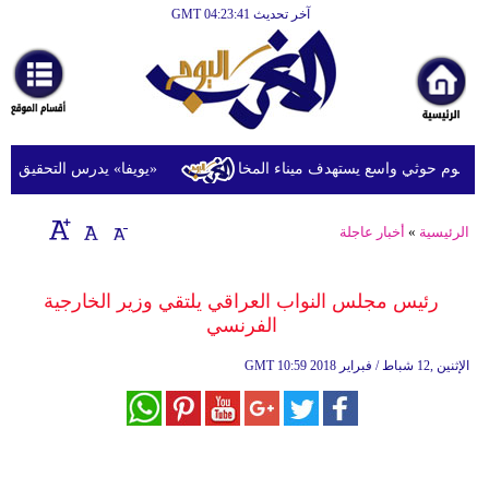
آخر تحديث GMT 04:23:41
الرئيسية
أخبارعاجلة
رياضة
ثقافة
وم حوثي واسع يستهدف ميناء المخا
«يويفا» يدرس التحقيق في اتها
إقتصاد
الرئيسية
»
أخبار عاجلة
فن
وموسيقى
رئيس مجلس النواب العراقي يلتقي وزير الخارجية
الفرنسي
أزياء
10:59 2018 الإثنين ,12 شباط / فبراير
GMT
صحة
وتغذية
سياحة