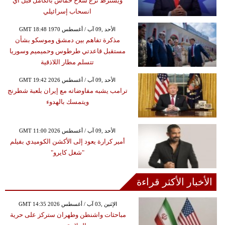
ويشترط نزع سلاح حماس بالكامل قبل أي
انسحاب إسرائيلي
GMT 18:48 1970 الأحد ,09 آب / أغسطس
مذكرة تفاهم بين دمشق وموسكو بشأن
مستقبل قاعدتي طرطوس وحميميم وسوريا
تتسلم مطار اللاذقية
GMT 19:42 2026 الأحد ,09 آب / أغسطس
ترامب يشبه مفاوضاته مع إيران بلعبة شطرنج
ويتمسك بالهدوء
GMT 11:00 2026 الأحد ,09 آب / أغسطس
أمير كرارة يعود إلى الأكشن الكوميدي بفيلم
"شغل كايرو"
الأخبار الأكثر قراءة
GMT 14:35 2026 الإثنين ,03 آب / أغسطس
مباحثات واشنطن وطهران ستركز على حرية