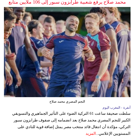
محمد صلاح يرفع شعبية طرابزون سبور إلى 106 ملايين متابع
النجم المصري محمد صلاح
أنقرة - المغرب اليوم
سلطت صحيفة ساعت 61 التركية الضوء على التأثير الجماهيري والتسويقي
الكبير للنجم المصري محمد صلاح بعد انضمامه إلى صفوف طرابزون سبور
التركي، مؤكدة أن انتقال قائد منتخب مصر يمثل إضافة قوية للنادي على
المستويين الإعلامي...
المزيد