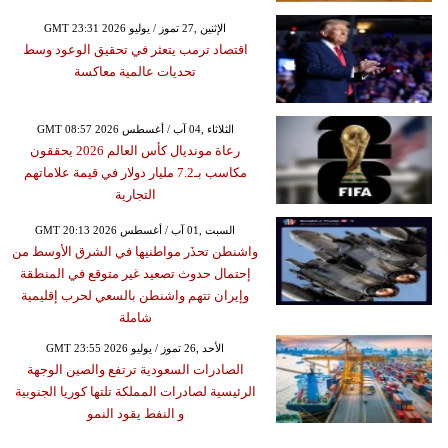
GMT 23:31 2026 الإثنين ,27 تموز / يوليو
اقتصاد ترمب يتعثر في تحقيق الوعود وسط
تحديات عالمية معاكسة
GMT 08:57 2026 الثلاثاء ,04 آب / أغسطس
رعاة مونديال كأس العالم 2026 يحققون
مكاسب بـ7.2 مليار دولار في قيمة علاماتهم
التجارية
GMT 20:13 2026 السبت ,01 آب / أغسطس
واشنطن تحذَر مواطنيها في الشرق الأوسط من
إحتمال حدوث تصعيد غير متوقع في المنطقة
وإيران تتهم واشنطن بالسعي لحرب إقليمية
شاملة
GMT 23:55 2026 الأحد ,26 تموز / يوليو
الصادرات السعودية ترتفع والصين الوجهة
الرئيسية لصادرات المملكة تلتها كوريا الجنوبية
و النفط يقود النمو