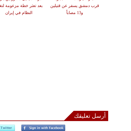
قرب دمشق يسفر عن قتيلين
بعد تعثر خطة مزعومة لتغي
و13 مصاباً
النظام في إيران
أرسل تعليقك