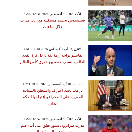
GMT 18:31 2026 الأحد ,02 آب / أغسطس
فينيسيوس يحسم مستقبله مع ريال مدريد
خلال ساعات
GMT 10:18 2026 الإثنين ,03 آب / أغسطس
إنفانتينو يواجه أزمة ثقة داخل كرة القدم
العالمية بسبب خطة بيع حقوق كأس العالم
GMT 20:58 2026 السبت ,01 آب / أغسطس
ترامب يجدد اعتراف واشنطن بالسيادة
المغربية على الصحراء و إقتراحها للحكم
الذاتي
GMT 18:52 2026 الأحد ,02 آب / أغسطس
مدرب طرابزون سبور يعلق على أنباء ضم
محمد صلاح في الميركاتو الصيفي