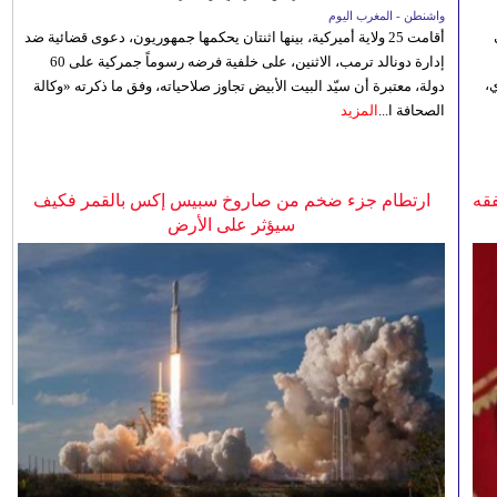
واشنطن - المغرب اليوم
أقامت 25 ولاية أميركية، بينها اثنتان يحكمها جمهوريون، دعوى قضائية ضد
إدارة دونالد ترمب، الاثنين، على خلفية فرضه رسوماً جمركية على 60
،
دولة، معتبرة أن سيّد البيت الأبيض تجاوز صلاحياته، وفق ما ذكرته «وكالة
الصحافة ا...
المزيد
فقه
ارتطام جزء ضخم من صاروخ سبيس إكس بالقمر فكيف
سيؤثر على الأرض