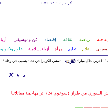
آخر تحديث GMT 03:29:51
ا
عاجلة
رياضة
ثقافة
إقتصاد
فن وموسيقى
أزياء
لمغربي
إعلام
تعليم
مرأة
أزياء إسلامية
علوم وتكنولوج
تفشي الكوليرا في تشاد يتسبب في وفاة 13 شخصا
 طراز {سوخوي 24} إثر مهاجمة مقاتلاتنا