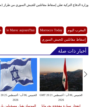
وزارة الدفاع التركية تعلن إسقاط مقاتلتين للجيش السوري من طراز {سوخوي 24} إثر مهاجمة م
المغرب اليوم
Morrocco Today
le Maroc aujourd'hui
s
إسقاط مقاتلتين للجيش السوري
أخبار ذات صلة
الخميس ,06 آب / أغسطس GMT 20:21
الخميس ,06 آب / أغ
2026
2026
انفجار سيارة مفخخة بجرمانا
الموساد يقيل مسؤولين بار