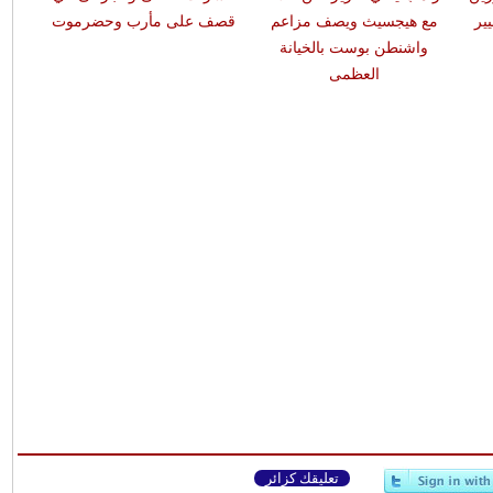
ير
مع هيجسيث ويصف مزاعم
قصف على مأرب وحضرموت
واشنطن بوست بالخيانة
ال
العظمى
تعليقك كزائر