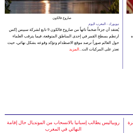
صاروخ فالكون
نيويورك - المغرب اليوم
يُعتقد أن جزءاً ضخماً تائهاً من صاروخ فالكون 9 تابع لشركة سبيس إكس
ه
ارتطم بسطح القمر في إحدى المناطق المتوقعة، فيما يترقب العلماء
حول العالم صوراً ترصد موقع الاصطدام وتؤكد وقوعه بشكل نهائي، حيث
تعذر على المركبات الت...
المزيد
رة
روبياليس يطالب إسبانيا بالانسحاب من المونديال حال إقامة
النهائي في المغرب