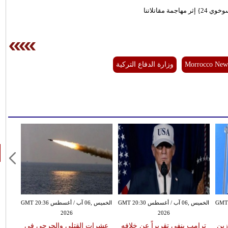
قاتلاتنا
Morrocco New
وزارة الدفاع التركية
سطس GMT 20:25
الخميس ,06 آب / أغسطس GMT 20:30
الخميس ,06 آب / أغسطس GMT 20:36
2026
2026
زين
ترامب ينفي تقريراً عن خلافه
عشرات القتلى والجرحى في
ارت