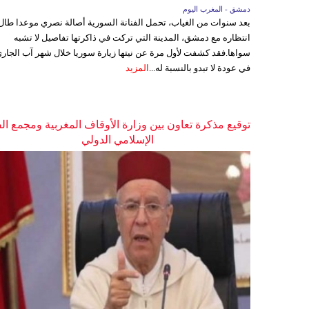
دمشق - المغرب اليوم
بعد سنوات من الغياب، تحمل الفنانة السورية أصالة نصري موعدا طال
انتظاره مع دمشق، المدينة التي تركت في ذاكرتها تفاصيل لا تشبه
سواها.فقد كشفت لأول مرة عن نيتها زيارة سوريا خلال شهر آب الجاري
في عودة لا تبدو بالنسبة له...
المزيد
توقيع مذكرة تعاون بين وزارة الأوقاف المغربية ومجمع ال
الإسلامي الدولي