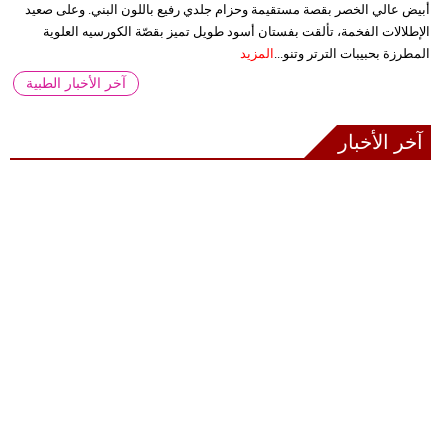
أبيض عالي الخصر بقصة مستقيمة وحزام جلدي رفيع باللون البني. وعلى صعيد
الإطلالات الفخمة، تألقت بفستان أسود طويل تميز بقصّة الكورسيه العلوية
المطرزة بحبيبات الترتر وتنو...
المزيد
آخر الأخبار الطبية
آخر الأخبار