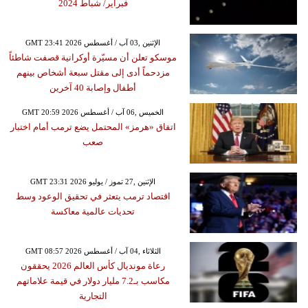
فبراير/ شباط 2024
GMT 23:41 2026 الإثنين ,03 آب / أغسطس
موسكو تعلن أن مسيّرة أوكرانية قصفت شاطئاً
مزدحماً أدى إلى مقتل سبعة أشخاص بينهم
أطفال وإصابة 40 آخرين
GMT 20:59 2026 الخميس ,06 آب / أغسطس
اتفاق «هرمز» المحتمل يضع ترمب أمام اختبار
صعب
GMT 23:31 2026 الإثنين ,27 تموز / يوليو
اقتصاد ترمب يتعثر في تحقيق الوعود وسط
تحديات عالمية معاكسة
GMT 08:57 2026 الثلاثاء ,04 آب / أغسطس
رعاة مونديال كأس العالم 2026 يحققون
مكاسب بـ7.2 مليار دولار في قيمة علاماتهم
التجارية