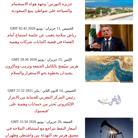
جزيرة النورس" وجهة هواة الاستجمام
والسياحة على شواطئ ينبع السعودية
GMT 02:42 2026 الخميس ,11 حزيران / يونيو
رياض سلامة يتغيب عن جلسة استماع أمام
القضاء في قضية اكتتابات شركات وهمية
GMT 18:30 2026 الإثنين ,15 حزيران / يونيو
هرمز سيُفتح بالكامل الجمعة وترمب وماكرون
يشيدان بخطوة نحو الاستقرار والسلام
GMT 21:32 2021 الخميس ,14 كانون الثاني / يناير
رئيس المركز المغربي للحماية من الابتزاز
الإلكتروني يُحذر من حسابات وهمية على
"فيسبوك
GMT 15:50 2026 الجمعة ,26 حزيران / يونيو
أسعار النفط تتراجع مع استئناف الملاحة في
مضيق هرمز بعد التهدئة بين واشنطن وطهران