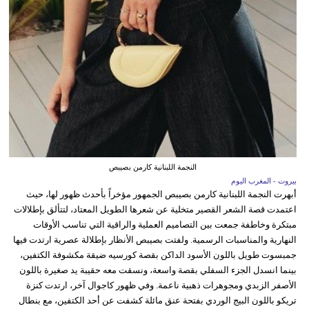
النجمة اللبنانية كارمن بصيبص
بيروت - المغرب اليوم
أبهرت النجمة اللبنانية كارمن بصيبص الجمهور مؤخراً بأحدث ظهور لها، حيث
اعتمدت قصة الشعر القصير متخلية عن شعرها الطويل المعتاد، لتتألق بإطلالات
مبتكرة وخاطفة جمعت بين التصاميم العملية والراقية التي تناسب الأوقات
النهارية والمناسبات الرسمية. ولفتت بصيبص الأنظار بإطلالة عصرية ارتدت فيها
جمبسوت طويل باللون الأسود الداكن بقصة كورسيه ضيقة مكشوفة الكتفين،
بينما انسدل الجزء السفلي بقصة واسعة، ونسقت معه حقيبة يد صغيرة باللون
الأصفر الزبدي ومجوهرات ذهبية ناعمة. وفي ظهور كاجوال آخر، ارتدت كنزة
تريكو باللون البيج الوردي بفتحة عنق مائلة كشفت عن أحد الكتفين، مع بنطال