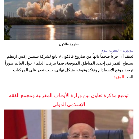
صاروخ فالكون
نيويورك - المغرب اليوم
يُعتقد أن جزءاً ضخماً تائهاً من صاروخ فالكون 9 تابع لشركة سبيس إكس ارتطم
بسطح القمر في إحدى المناطق المتوقعة، فيما يترقب العلماء حول العالم صوراً
ترصد موقع الاصطدام وتؤكد وقوعه بشكل نهائي، حيث تعذر على المركبات
الت...
المزيد
توقيع مذكرة تعاون بين وزارة الأوقاف المغربية ومجمع الفقه
الإسلامي الدولي