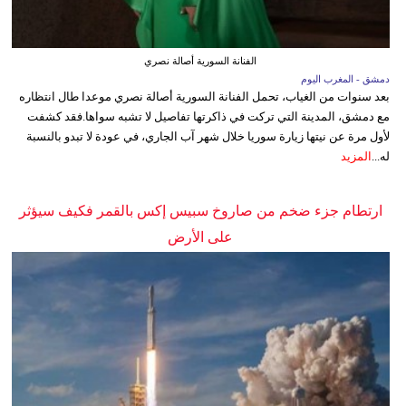
الفنانة السورية أصالة نصري
دمشق - المغرب اليوم
بعد سنوات من الغياب، تحمل الفنانة السورية أصالة نصري موعدا طال انتظاره
مع دمشق، المدينة التي تركت في ذاكرتها تفاصيل لا تشبه سواها.فقد كشفت
لأول مرة عن نيتها زيارة سوريا خلال شهر آب الجاري، في عودة لا تبدو بالنسبة
له...
المزيد
ارتطام جزء ضخم من صاروخ سبيس إكس بالقمر فكيف سيؤثر
على الأرض