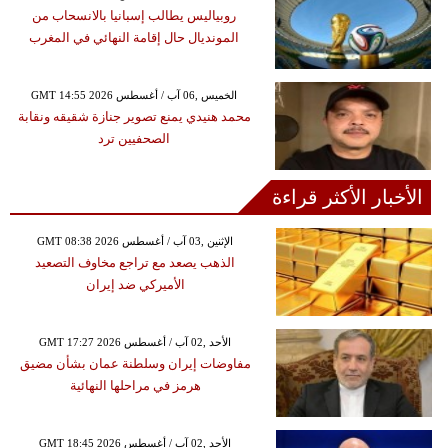
روبياليس يطالب إسبانيا بالانسحاب من
المونديال حال إقامة النهائي في المغرب
GMT 14:55 2026 الخميس ,06 آب / أغسطس
محمد هنيدي يمنع تصوير جنازة شقيقه ونقابة
الصحفيين ترد
الأخبار الأكثر قراءة
GMT 08:38 2026 الإثنين ,03 آب / أغسطس
الذهب يصعد مع تراجع مخاوف التصعيد
الأميركي ضد إيران
GMT 17:27 2026 الأحد ,02 آب / أغسطس
مفاوضات إيران وسلطنة عمان بشأن مضيق
هرمز في مراحلها النهائية
GMT 18:45 2026 الأحد ,02 آب / أغسطس