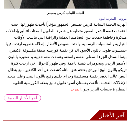
النجمة اللبنانية كارمن بصيبص
بيروت - المغرب اليوم
أبهرت النجمة اللبنانية كارمن بصيبص الجمهور مؤخراً بأحدث ظهور لها، حيث
اعتمدت قصة الشعر القصير متخلية عن شعرها الطويل المعتاد، لتتألق بإطلالات
مبتكرة وخاطفة جمعت بين التصاميم العملية والراقية التي تناسب الأوقات
النهارية والمناسبات الرسمية. ولفتت بصيبص الأنظار بإطلالة عصرية ارتدت فيها
جمبسوت طويل باللون الأسود الداكن بقصة كورسيه ضيقة مكشوفة الكتفين،
بينما انسدل الجزء السفلي بقصة واسعة، ونسقت معه حقيبة يد صغيرة باللون
الأصفر الزبدي ومجوهرات ذهبية ناعمة. وفي ظهور كاجوال آخر، ارتدت كنزة
تريكو باللون البيج الوردي بفتحة عنق مائلة كشفت عن أحد الكتفين، مع بنطال
أبيض عالي الخصر بقصة مستقيمة وحزام جلدي رفيع باللون البني. وعلى صعيد
الإطلالات الفخمة، تألقت بفستان أسود طويل تميز بقصّة الكورسيه العلوية
المطرزة بحبيبات الترتر وتنو...
المزيد
آخر الأخبار الطبية
آخر الأخبار