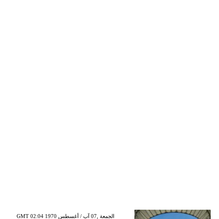
GMT 02:04 1970 الجمعة ,07 آب / أغسطس