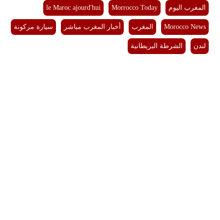
المغرب اليوم
Morrocco Today
le Maroc ajourd'hui
بيئة
Morocco News
المغرب
أخبار المغرب مباشر
سيارة مركونة
مدوَّنات
لندن
الشرطة البريطانية
أبراج
فيديو
سيارات