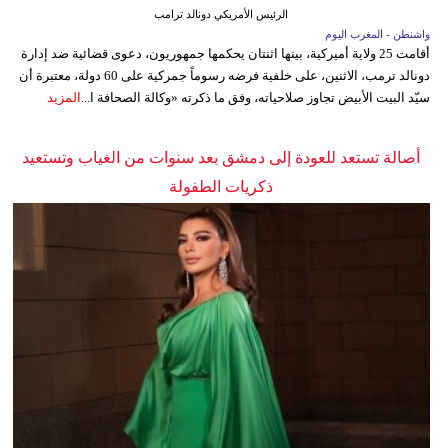
الرئيس الأمريكي دونالد ترامب
واشنطن - المغرب اليوم
أقامت 25 ولاية أميركية، بينها اثنتان يحكمها جمهوريون، دعوى قضائية ضد إدارة
دونالد ترمب، الاثنين، على خلفية فرضه رسوماً جمركية على 60 دولة، معتبرة أن
سيّد البيت الأبيض تجاوز صلاحياته، وفق ما ذكرته «وكالة الصحافة ا...
المزيد
أصالة تستعد للعودة إلى دمشق بعد سنوات من الغياب وتستعيد
ذكريات الطفولة