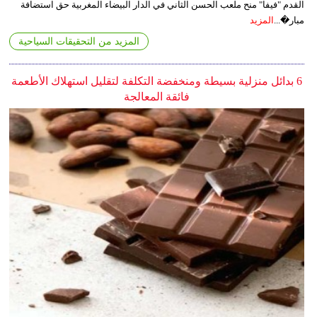
القدم "فيفا" منح ملعب الحسن الثاني في الدار البيضاء المغربية حق استضافة
مبار�...
المزيد
المزيد من التحقيقات السياحية
6 بدائل منزلية بسيطة ومنخفضة التكلفة لتقليل استهلاك الأطعمة
فائقة المعالجة