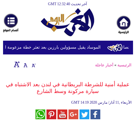
آخر تحديث GMT 12:32:40
الرئيسية
أخبارعاجلة
رياضة
ثقافة
الموساد يقيل مسؤولين بارزين بعد تعثر خطة مزعومة لتغيير ا
إقتصاد
الرئيسية
»
أخبار عاجلة
فن
وموسيقى
عملية أمنية للشرطة البريطانية في لندن بعد الاشتباه في
سيارة مركونة وسط الشارع
أزياء
14:19 2020 الأربعاء ,11 آذار/ مارس
GMT
صحة
وتغذية
سياحة