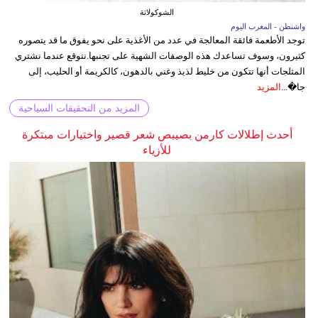
الشوكولاتة
واشنطن - المغرب اليوم
توجد الأطعمة فائقة المعالجة في عدد من الأغذية على نحو يفوق ما قد يتصوره
كثيرون، وسوف تساعدك هذه الوصفات الشهية على تجنبها.نتوقع عندما نشتري
المثلجات أنها تتكون من خليط لذيذ وغني بالدهون، كالكريمة أو الحليب، إلى
جا�...
المزيد
المزيد من التحقيقات السياحية
أحدث إطلالات كارمن بصيبص شعر قصير واختيارات مبتكرة
للأزياء