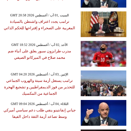
GMT 20:58 2026 السبت ,01 آب / أغسطس
ترامب يجدد اعتراف واشنطن بالسيادة
المغربية على الصحراء و إقتراحها للحكم الذاتي
GMT 18:52 2026 الأحد ,02 آب / أغسطس
مدرب طرابزون سبور يعلق على أنباء ضم
محمد صلاح في الميركاتو الصيفي
GMT 04:20 2026 الإثنين ,03 آب / أغسطس
ترامب يستغل أزمة سبتة والهروب الجماعي
للتحذير من فوز الديمقراطيين و تشجيع الهحرة
الجماعية من المكسيك
GMT 09:04 2026 الثلاثاء ,04 آب / أغسطس
جياني إنفانتينو ينفي طلب دعم سياسي أميركي
وسط تصاعد أزمة الثقة داخل الفيفا