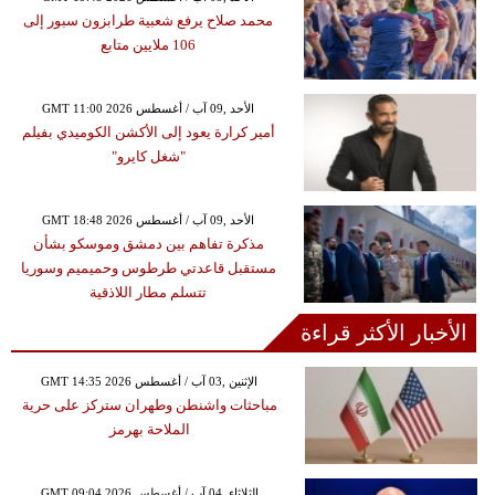
محمد صلاح يرفع شعبية طرابزون سبور إلى
106 ملايين متابع
GMT 11:00 2026 الأحد ,09 آب / أغسطس
أمير كرارة يعود إلى الأكشن الكوميدي بفيلم
"شغل كايرو"
GMT 18:48 2026 الأحد ,09 آب / أغسطس
مذكرة تفاهم بين دمشق وموسكو بشأن
مستقبل قاعدتي طرطوس وحميميم وسوريا
تتسلم مطار اللاذقية
الأخبار الأكثر قراءة
GMT 14:35 2026 الإثنين ,03 آب / أغسطس
مباحثات واشنطن وطهران ستركز على حرية
الملاحة بهرمز
GMT 09:04 2026 الثلاثاء ,04 آب / أغسطس