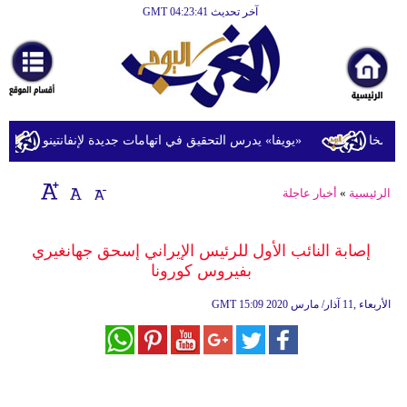
آخر تحديث GMT 04:23:41
الرئيسية
أخبارعاجلة
رياضة
ثقافة
مخا
«يويفا» يدرس التحقيق في اتهامات جديدة لإنفانتينو
ت
إقتصاد
الرئيسية
»
أخبار عاجلة
فن
وموسيقى
إصابة النائب الأول للرئيس الإيراني إسحق جهانغيري
بفيروس كورونا
أزياء
15:09 2020 الأربعاء ,11 آذار/ مارس
GMT
صحة
وتغذية
سياحة