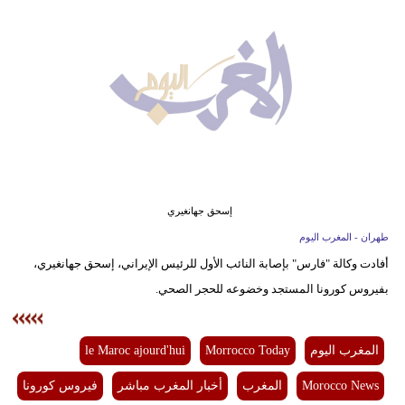
وسفر
ديكور
أخبار
البرلمان
المغربي
إعلام
إسحق جهانغيري
تعليم
طهران - المغرب اليوم
أفادت وكالة "فارس" بإصابة النائب الأول للرئيس الإيراني، إسحق جهانغيري،
مرأة
بفيروس كورونا المستجد وخضوعه للحجر الصحي.
أزياء
إسلامية
المغرب اليوم
Morrocco Today
le Maroc ajourd'hui
علوم
Morocco News
المغرب
أخبار المغرب مباشر
فيروس كورونا
وتكنولوجيا