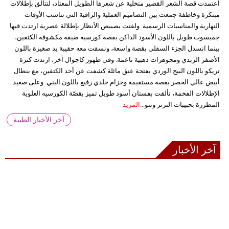
اعتمدت قصة الشعر القصير متخلية عن شعرها الطويل المعتاد، لتتألق بإطلالات
مبتكرة وخاطفة جمعت بين التصاميم العملية والراقية التي تناسب الأوقات
النهارية والمناسبات الرسمية. ولفتت بصيبص الأنظار بإطلالة عصرية ارتدت فيها
جمبسوت طويل باللون الأسود الداكن بقصة كورسيه ضيقة مكشوفة الكتفين،
بينما انسدل الجزء السفلي بقصة واسعة، ونسقت معه حقيبة يد صغيرة باللون
الأصفر الزبدي ومجوهرات ذهبية ناعمة. وفي ظهور كاجوال آخر، ارتدت كنزة
تريكو باللون البيج الوردي بفتحة عنق مائلة كشفت عن أحد الكتفين، مع بنطال
أبيض عالي الخصر بقصة مستقيمة وحزام جلدي رفيع باللون البني. وعلى صعيد
الإطلالات الفخمة، تألقت بفستان أسود طويل تميز بقصّة الكورسيه العلوية
المطرزة بحبيبات الترتر وتنو...
المزيد
آخر الأخبار الطبية
آخر الأخبار