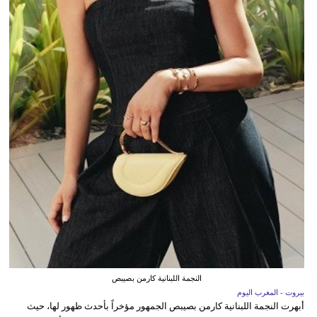
النجمة اللبنانية كارمن بصيبص
بيروت - المغرب اليوم
أبهرت النجمة اللبنانية كارمن بصيبص الجمهور مؤخراً بأحدث ظهور لها، حيث