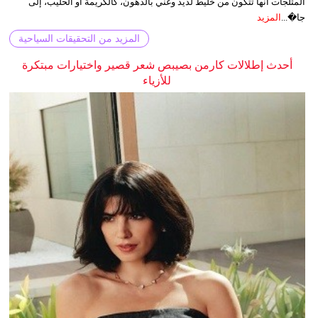
المثلجات أنها تتكون من خليط لذيذ وغني بالدهون، كالكريمة أو الحليب، إلى
جا�...
المزيد
المزيد من التحقيقات السياحية
أحدث إطلالات كارمن بصيبص شعر قصير واختيارات مبتكرة
للأزياء