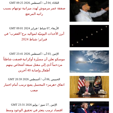
GMT 09:25 2026 الثلاثاء ,04 آب / أغسطس
صفقة عمر مرموش تُهدد ميزانية توتنهام بسبب
راتبه المرتفع
GMT 09:01 2024 الأربعاء ,07 شباط / فبراير
أبرز الأحداث اليوميّة لمواليد برج"العقرب" في
فبراير/ شباط 2024
GMT 23:41 2026 الإثنين ,03 آب / أغسطس
موسكو تعلن أن مسيّرة أوكرانية قصفت شاطئاً
مزدحماً أدى إلى مقتل سبعة أشخاص بينهم
أطفال وإصابة 40 آخرين
GMT 20:59 2026 الخميس ,06 آب / أغسطس
اتفاق «هرمز» المحتمل يضع ترمب أمام اختبار
صعب
GMT 23:31 2026 الإثنين ,27 تموز / يوليو
اقتصاد ترمب يتعثر في تحقيق الوعود وسط