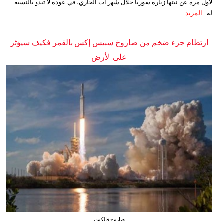
لأول مرة عن نيتها زيارة سوريا خلال شهر آب الجاري، في عودة لا تبدو بالنسبة
له...
المزيد
ارتطام جزء ضخم من صاروخ سبيس إكس بالقمر فكيف سيؤثر
على الأرض
صاروخ فالكون