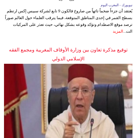
نيويورك - المغرب اليوم
يُعتقد أن جزءاً ضخماً تائهاً من صاروخ فالكون 9 تابع لشركة سبيس إكس ارتطم
بسطح القمر في إحدى المناطق المتوقعة، فيما يترقب العلماء حول العالم صوراً
ترصد موقع الاصطدام وتؤكد وقوعه بشكل نهائي، حيث تعذر على المركبات
الت...
المزيد
توقيع مذكرة تعاون بين وزارة الأوقاف المغربية ومجمع الفقه
الإسلامي الدولي