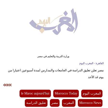
وسفر
ديكور
أخبار
البرلمان
المغربي
إعلام
وزارة التربية والتعليم في مصر
تعليم
القاهرة - المغرب اليوم
مصر تعلن تعليق الدراسة في الجامعات والمدارس لمدة أسبوعين اعتبارا من
مرأة
يوم غد الأحد
أزياء
إسلامية
المغرب اليوم
Morrocco Today
le Maroc aujourd'hui
علوم
Morrocco News
المغرب
مصر
تعليق الدراسة
وتكنولوجيا