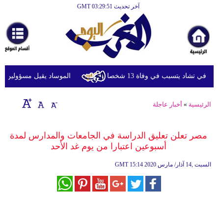
آخر تحديث GMT 03:29:51
الرئيسية
أخبارعاجلة
رياضة
ثقافة
ي تشاد يتسبب في وفاة 13 شخصا
الموساد يقيل مسؤولين بارزين
إقتصاد
الرئيسية
»
أخبار عاجلة
فن
وموسيقى
مصر تعلن تعليق الدراسة في الجامعات والمدارس لمدة
أسبوعين اعتبارا من يوم غد الأحد
أزياء
15:14 2020 السبت ,14 آذار/ مارس
GMT
صحة
وتغذية
سياحة