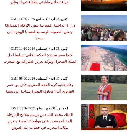
جراء تصادم طيارتي إطفاء في اليونان
GMT 10:29 2026 الإثنين ,03 آب / أغسطس
وزارة الداخلية المغربية تنفي الأرقام المتداولة
وتعلن الحصيلة الرسمية لضحايا الهجرة إلى
سبتة
GMT 11:20 2026 الإثنين ,03 آب / أغسطس
كندا تعتبر مبادرة الحكم الذاتي أساسا لحل
قضية الصحراء وتؤكد تعزيز الشراكة مع المغرب
GMT 06:00 2026 الإثنين ,03 آب / أغسطس
وفاة لاعبة كرة القدم المغربية فاتن بن عمر
العزيزي أثناء محاولة الهجرة سباحةً إلى سبتة
GMT 09:34 2026 الخميس ,30 تموز / يوليو
الملك محمد السادس يرسم ملامح المرحلة
المقبلة ويشدد على مواصلة التنمية وتعزيز
مكانة المغرب في خطاب عيد العرش