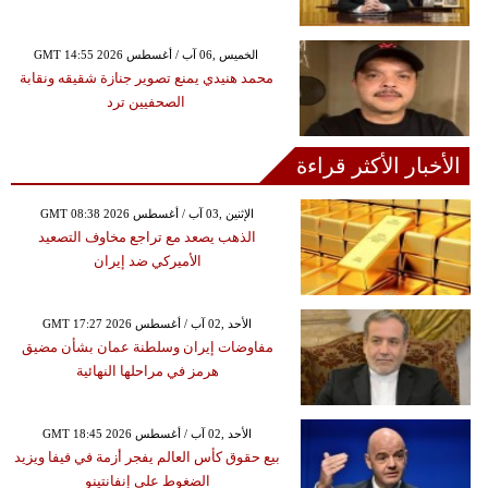
GMT 14:55 2026 الخميس ,06 آب / أغسطس
محمد هنيدي يمنع تصوير جنازة شقيقه ونقابة
الصحفيين ترد
الأخبار الأكثر قراءة
GMT 08:38 2026 الإثنين ,03 آب / أغسطس
الذهب يصعد مع تراجع مخاوف التصعيد
الأميركي ضد إيران
GMT 17:27 2026 الأحد ,02 آب / أغسطس
مفاوضات إيران وسلطنة عمان بشأن مضيق
هرمز في مراحلها النهائية
GMT 18:45 2026 الأحد ,02 آب / أغسطس
بيع حقوق كأس العالم يفجر أزمة في فيفا ويزيد
الضغوط على إنفانتينو