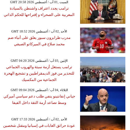
GMT 20:58 2026 السبت ,01 آب / أغسطس
ترامب يجدد اعتراف واشنطن بالسيادة
المغربية على الصحراء و إقتراحها للحكم الذاتي
GMT 18:52 2026 الأحد ,02 آب / أغسطس
مدرب طرابزون سبور يعلق على أنباء ضم
محمد صلاح في الميركاتو الصيفي
GMT 04:20 2026 الإثنين ,03 آب / أغسطس
ترامب يستغل أزمة سبتة والهروب الجماعي
للتحذير من فوز الديمقراطيين و تشجيع الهحرة
الجماعية من المكسيك
GMT 09:04 2026 الثلاثاء ,04 آب / أغسطس
جياني إنفانتينو ينفي طلب دعم سياسي أميركي
وسط تصاعد أزمة الثقة داخل الفيفا
GMT 17:33 2026 الأحد ,02 آب / أغسطس
عودة حرائق الغابات في إسبانيا ومقتل شخصين