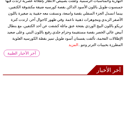
النهارية والمناسبات الرسمية. ولفتت بصيبص الأنظار بإطلالة عصرية ارتدت فيها
جمبسوت طويل باللون الأسود الداكن بقصة كورسيه ضيقة مكشوفة الكتفين،
بينما انسدل الجزء السفلي بقصة واسعة، ونسقت معه حقيبة يد صغيرة باللون
الأصفر الزبدي ومجوهرات ذهبية ناعمة. وفي ظهور كاجوال آخر، ارتدت كنزة
تريكو باللون البيج الوردي بفتحة عنق مائلة كشفت عن أحد الكتفين، مع بنطال
أبيض عالي الخصر بقصة مستقيمة وحزام جلدي رفيع باللون البني. وعلى صعيد
الإطلالات الفخمة، تألقت بفستان أسود طويل تميز بقصّة الكورسيه العلوية
المطرزة بحبيبات الترتر وتنو...
المزيد
آخر الأخبار الطبية
آخر الأخبار