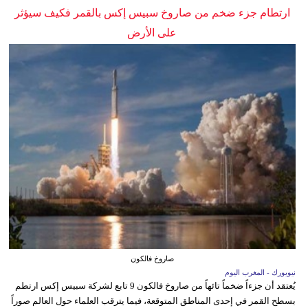
ارتطام جزء ضخم من صاروخ سبيس إكس بالقمر فكيف سيؤثر
على الأرض
صاروخ فالكون
نيويورك - المغرب اليوم
يُعتقد أن جزءاً ضخماً تائهاً من صاروخ فالكون 9 تابع لشركة سبيس إكس ارتطم
بسطح القمر في إحدى المناطق المتوقعة، فيما يترقب العلماء حول العالم صوراً