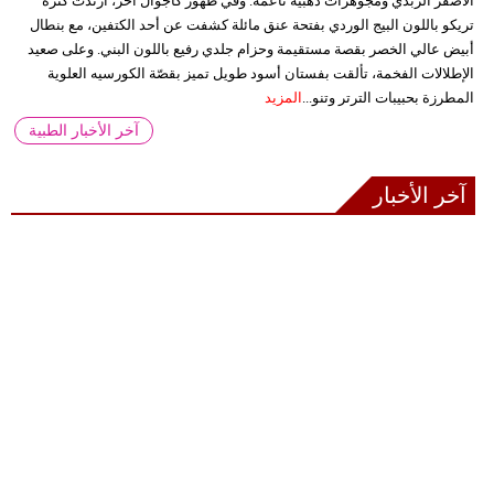
الأصفر الزبدي ومجوهرات ذهبية ناعمة. وفي ظهور كاجوال آخر، ارتدت كنزة
تريكو باللون البيج الوردي بفتحة عنق مائلة كشفت عن أحد الكتفين، مع بنطال
أبيض عالي الخصر بقصة مستقيمة وحزام جلدي رفيع باللون البني. وعلى صعيد
الإطلالات الفخمة، تألقت بفستان أسود طويل تميز بقصّة الكورسيه العلوية
المطرزة بحبيبات الترتر وتنو...
المزيد
آخر الأخبار الطبية
آخر الأخبار