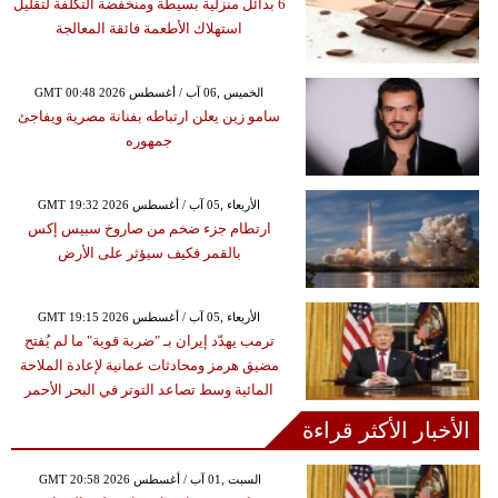
6 بدائل منزلية بسيطة ومنخفضة التكلفة لتقليل
استهلاك الأطعمة فائقة المعالجة
GMT 00:48 2026 الخميس ,06 آب / أغسطس
سامو زين يعلن ارتباطه بفنانة مصرية ويفاجئ
جمهوره
GMT 19:32 2026 الأربعاء ,05 آب / أغسطس
ارتطام جزء ضخم من صاروخ سبيس إكس
بالقمر فكيف سيؤثر على الأرض
GMT 19:15 2026 الأربعاء ,05 آب / أغسطس
ترمب يهدّد إيران بـ "ضربة قوية" ما لم يُفتح
مضيق هرمز ومحادثات عمانية لإعادة الملاحة
المائية وسط تصاعد التوتر في البحر الأحمر
الأخبار الأكثر قراءة
GMT 20:58 2026 السبت ,01 آب / أغسطس