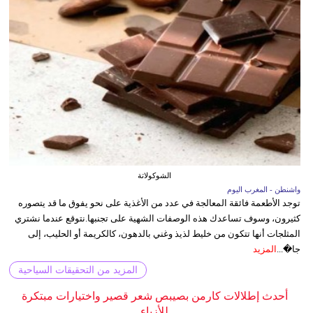
الشوكولاتة
واشنطن - المغرب اليوم
توجد الأطعمة فائقة المعالجة في عدد من الأغذية على نحو يفوق ما قد يتصوره
كثيرون، وسوف تساعدك هذه الوصفات الشهية على تجنبها.نتوقع عندما نشتري
المثلجات أنها تتكون من خليط لذيذ وغني بالدهون، كالكريمة أو الحليب، إلى
جا�...
المزيد
المزيد من التحقيقات السياحية
أحدث إطلالات كارمن بصيبص شعر قصير واختيارات مبتكرة
للأزياء