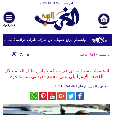
آخر تحديث GMT 04:08:45
الرئيسية
أخبارعاجلة
رياضة
ثقافة
ام
واشنطن ترفع عقوبات عن شركة طيران عراقية كانت مدرجة بس
إقتصاد
الرئيسية
»
أخبار عاجلة
فن
وموسيقى
استشهاد حفيد القيادي في حركة حماس خليل الحية خلال
القصف الإسرائيلي على مجمع مدرسي بمدينة غزة
أزياء
18:41 2025 الخميس ,03 إبريل / نيسان
GMT
صحة
وتغذية
سياحة