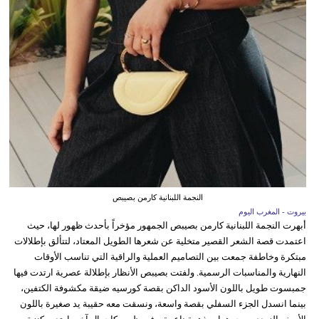
النجمة اللبنانية كارمن بصيبص
بيروت - المغرب اليوم
أبهرت النجمة اللبنانية كارمن بصيبص الجمهور مؤخراً بأحدث ظهور لها، حيث
اعتمدت قصة الشعر القصير متخلية عن شعرها الطويل المعتاد، لتتألق بإطلالات
مبتكرة وخاطفة جمعت بين التصاميم العملية والراقية التي تناسب الأوقات
النهارية والمناسبات الرسمية. ولفتت بصيبص الأنظار بإطلالة عصرية ارتدت فيها
جمبسوت طويل باللون الأسود الداكن بقصة كورسيه ضيقة مكشوفة الكتفين،
بينما انسدل الجزء السفلي بقصة واسعة، ونسقت معه حقيبة يد صغيرة باللون