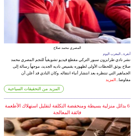
المصري محمد صلاح
أنقرة ـ المغرب اليوم
نشر نادي طرابزون سبور التركي مقطع فيديو تشويقياً للنجم المصري محمد
صلاح يوثق اللحظات الأولى لظهوره بقميص ناديه الجديد، موجهاً رسالة إلى
الجماهير التي تنتظره بعد انتشار أنباء انتقاله. وكان النادي قد أعلن أن
مفاوضا...
المزيد
المزيد من التحقيقات السياحية
6 بدائل منزلية بسيطة ومنخفضة التكلفة لتقليل استهلاك الأطعمة
فائقة المعالجة