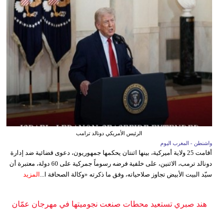
الرئيس الأمريكي دونالد ترامب
واشنطن - المغرب اليوم
أقامت 25 ولاية أميركية، بينها اثنتان يحكمها جمهوريون، دعوى قضائية ضد إدارة
دونالد ترمب، الاثنين، على خلفية فرضه رسوماً جمركية على 60 دولة، معتبرة أن
سيّد البيت الأبيض تجاوز صلاحياته، وفق ما ذكرته «وكالة الصحافة ا...
المزيد
هند صبري تستعيد محطات صنعت نجوميتها في مهرجان عمّان