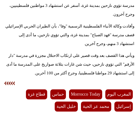
مدرسة تؤوي نازحين بمدينة غزة، أسفر عن استشهاد 3 مواطنين فلسطينيين،
بيئة
وجرح آخرون.
مدوَّنات
وأفادت وكالة الأنباء الفلسطينية الرسمية "وفا"، بأن الطيران الحربي الإسرائيلي
قصف مدرسة "فهد الصباح" بمدينة غزة، والتي تؤوي نازحين، ما أدى إلى
أبراج
استشهاد 3 منهم، وجرح آخرين.
فيديو
ويأتي هذا القصف بعد وقت قصير على ارتكاب الاحتلال مجزرة في مدرسة "دار
الأرقم" التي تؤوي نازحين، حيث شن غارات بثلاثة صواريخ على المدرسة ما أدى
سيارات
إلى استشهاد 29 مواطنا فلسطينيا، وجرح أكثر من 100 آخرين.
المغرب اليوم
Morrocco Today
حماس
قطاع غزة
إسرائيل
محمد عز الحية
خليل الحية