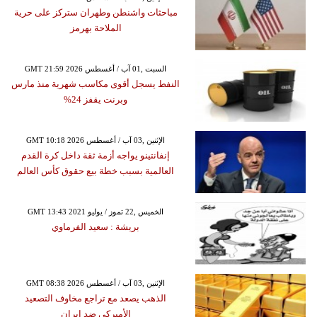
مباحثات واشنطن وطهران ستركز على حرية
الملاحة بهرمز
GMT 21:59 2026 السبت ,01 آب / أغسطس
النفط يسجل أقوى مكاسب شهرية منذ مارس
وبرنت يقفز 24%
GMT 10:18 2026 الإثنين ,03 آب / أغسطس
إنفانتينو يواجه أزمة ثقة داخل كرة القدم
العالمية بسبب خطة بيع حقوق كأس العالم
GMT 13:43 2021 الخميس ,22 تموز / يوليو
بريشة : سعيد الفرماوي
GMT 08:38 2026 الإثنين ,03 آب / أغسطس
الذهب يصعد مع تراجع مخاوف التصعيد
الأميركي ضد إيران