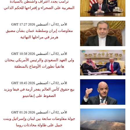
ترامب يجدد اعتراف واشنطن بالسيادة
المغربية على الصحراء و إقتراحها للحكم الذاتي
GMT 17:27 2026 الأحد ,02 آب / أغسطس
مفاوضات إيران وسلطنة عمان بشأن مضيق
هرمز في مراحلها النهائية
GMT 10:58 2026 الأحد ,02 آب / أغسطس
ولي العهد السعودي والرئيس الأمريكي يبحثان
هاتفياً تطورات الأوضاع بالمنطقة
GMT 18:45 2026 الأحد ,02 آب / أغسطس
بيع حقوق كأس العالم يفجر أزمة في فيفا ويزيد
الضغوط على إنفانتينو
GMT 01:26 2026 الأحد ,02 آب / أغسطس
جولة مفاوضات سابعة بين لبنان وإسرائيل وبنت
جبيل على طاولة محادثات روما