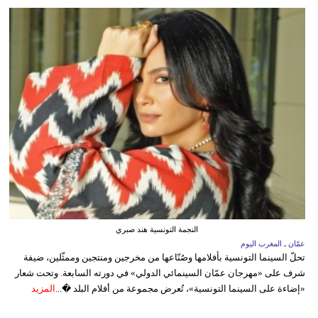
النجمة التونسية هند صبري
عمّان ـ المغرب اليوم
تحلّ السينما التونسية بأفلامها وصُنّاعها من مخرجين ومنتجين وممثّلين، ضيفة
شرف على «مهرجان عمّان السينمائي الدولي» في دورته السابعة. وتحت شعار
«إضاءة على السينما التونسية»، تُعرض مجموعة من أفلام البلد �...
المزيد