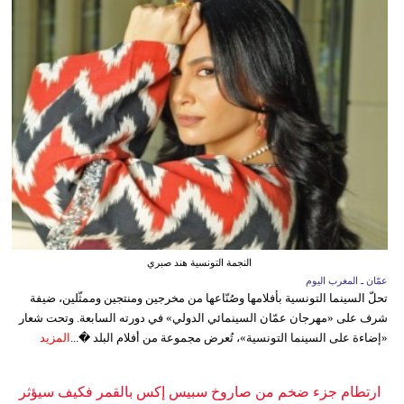
النجمة التونسية هند صبري
عمّان ـ المغرب اليوم
تحلّ السينما التونسية بأفلامها وصُنّاعها من مخرجين ومنتجين وممثّلين، ضيفة
شرف على «مهرجان عمّان السينمائي الدولي» في دورته السابعة. وتحت شعار
«إضاءة على السينما التونسية»، تُعرض مجموعة من أفلام البلد �...
المزيد
ارتطام جزء ضخم من صاروخ سبيس إكس بالقمر فكيف سيؤثر