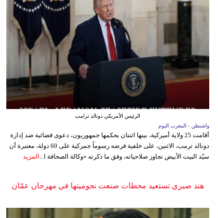
الرئيس الأمريكي دونالد ترامب
واشنطن - المغرب اليوم
أقامت 25 ولاية أميركية، بينها اثنتان يحكمها جمهوريون، دعوى قضائية ضد إدارة
دونالد ترمب، الاثنين، على خلفية فرضه رسوماً جمركية على 60 دولة، معتبرة أن
سيّد البيت الأبيض تجاوز صلاحياته، وفق ما ذكرته «وكالة الصحافة ا...
المزيد
هند صبري تستعيد محطات صنعت نجوميتها في مهرجان عمّان