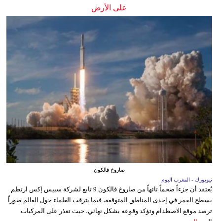
على الأرض
صاروخ فالكون
نيويورك - المغرب اليوم
يُعتقد أن جزءاً ضخماً تائهاً من صاروخ فالكون 9 تابع لشركة سبيس إكس ارتطم
بسطح القمر في إحدى المناطق المتوقعة، فيما يترقب العلماء حول العالم صوراً
ترصد موقع الاصطدام وتؤكد وقوعه بشكل نهائي، حيث تعذر على المركبات