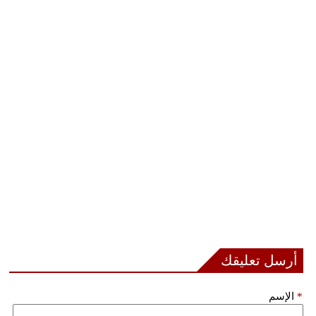
بيئة
مدوَّنات
أبراج
فيديو
سيارات
أرسل تعليقك
*
الإسم