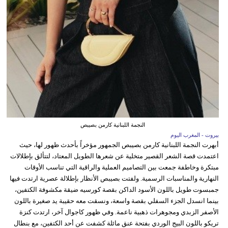
النجمة اللبنانية كارمن بصيبص
بيروت - المغرب اليوم
أبهرت النجمة اللبنانية كارمن بصيبص الجمهور مؤخراً بأحدث ظهور لها، حيث
اعتمدت قصة الشعر القصير متخلية عن شعرها الطويل المعتاد، لتتألق بإطلالات
مبتكرة وخاطفة جمعت بين التصاميم العملية والراقية التي تناسب الأوقات
النهارية والمناسبات الرسمية. ولفتت بصيبص الأنظار بإطلالة عصرية ارتدت فيها
جمبسوت طويل باللون الأسود الداكن بقصة كورسيه ضيقة مكشوفة الكتفين،
بينما انسدل الجزء السفلي بقصة واسعة، ونسقت معه حقيبة يد صغيرة باللون
الأصفر الزبدي ومجوهرات ذهبية ناعمة. وفي ظهور كاجوال آخر، ارتدت كنزة
تريكو باللون البيج الوردي بفتحة عنق مائلة كشفت عن أحد الكتفين، مع بنطال