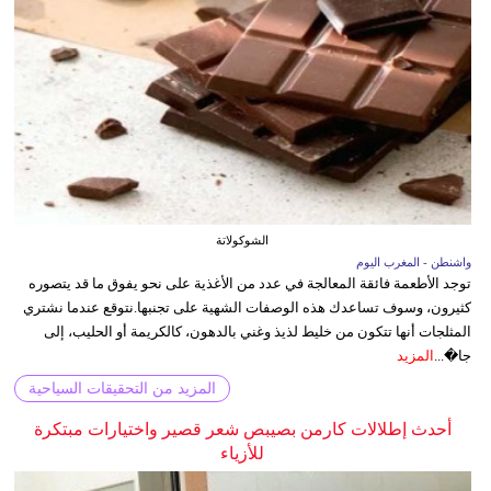
الشوكولاتة
واشنطن - المغرب اليوم
توجد الأطعمة فائقة المعالجة في عدد من الأغذية على نحو يفوق ما قد يتصوره
كثيرون، وسوف تساعدك هذه الوصفات الشهية على تجنبها.نتوقع عندما نشتري
المثلجات أنها تتكون من خليط لذيذ وغني بالدهون، كالكريمة أو الحليب، إلى
جا�...
المزيد
المزيد من التحقيقات السياحية
أحدث إطلالات كارمن بصيبص شعر قصير واختيارات مبتكرة
للأزياء