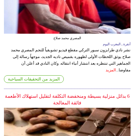
المصري محمد صلاح
أنقرة ـ المغرب اليوم
نشر نادي طرابزون سبور التركي مقطع فيديو تشويقياً للنجم المصري محمد
صلاح يوثق اللحظات الأولى لظهوره بقميص ناديه الجديد، موجهاً رسالة إلى
الجماهير التي تنتظره بعد انتشار أنباء انتقاله. وكان النادي قد أعلن أن
مفاوضا...
المزيد
المزيد من التحقيقات السياحية
6 بدائل منزلية بسيطة ومنخفضة التكلفة لتقليل استهلاك الأطعمة
فائقة المعالجة