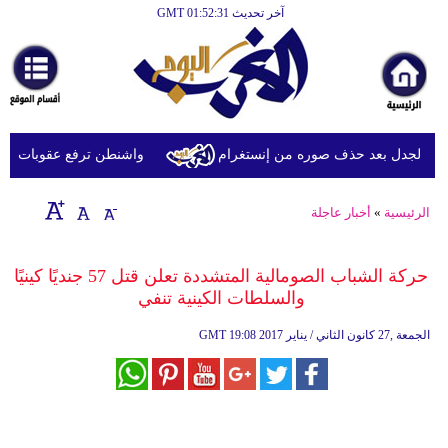
آخر تحديث GMT 01:52:31
الرئيسية
أخبارعاجلة
رياضة
ثقافة
 الجدل بعد حذف صوره من إنستغرام
واشنطن ترفع عقوبات عن شرك
إقتصاد
الرئيسية
»
أخبار عاجلة
فن
وموسيقى
حركة الشباب الصومالية المتشددة تعلن قتل 57 جنديًا كينيًا
والسلطات الكينية تنفي
أزياء
19:08 2017 الجمعة ,27 كانون الثاني / يناير
GMT
صحة
وتغذية
سياحة