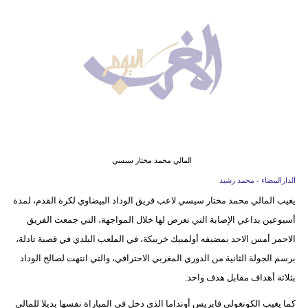
وسفر
ديكور
أخبار
البرلمان
المغربي
إعلام
المالي محمد مختار سيسي
تعليم
الدارالبيضاء - محمد رشيد
يغيب المالي محمد مختار سيسي لاعب فريق الوداد البيضاوي لكرة القدم، لمدة
مرأة
أسبوعين بداعي الإصابة التي تعرض لها خلال المواجهة، التي جمعت الفريق
أزياء
الاحمر أمس الاحد بمضيفه أولمبيك خريبكة، في الملعب البلدي في قصبة تادلة،
إسلامية
برسم الجولة الثانية من الدوري المغربي الاحترافي، والتي انتهت لصالح الوداد
بثلاثة أهداف مقابل هدف واحد.
علوم
كما يغيب الكونغولي فابريس أونداما الذي دخل في المباراة نفسها بديلا للمالي
وتكنولوجيا