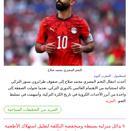
النجم المصري محمد صلاح
إسطنبول - المغرب اليوم
أحدث انتقال النجم المصري محمد صلاح إلى صفوف طرابزون سبور التركي
حالة استثنائية من الاهتمام العالمي بالدوري التركي، بعدما تحولت الصفقة إلى
واحدة من أبرز الأحداث الكروية في تاريخ الكرة التركية، وأسهمت في تسليط
الضو...
المزيد
المزيد من التحقيقات السياحية
6 بدائل منزلية بسيطة ومنخفضة التكلفة لتقليل استهلاك الأطعمة