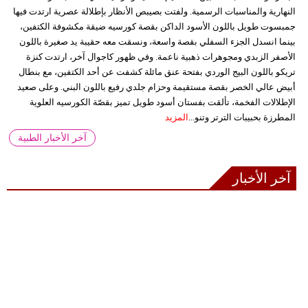
النهارية والمناسبات الرسمية. ولفتت بصيبص الأنظار بإطلالة عصرية ارتدت فيها
جمبسوت طويل باللون الأسود الداكن بقصة كورسيه ضيقة مكشوفة الكتفين،
بينما انسدل الجزء السفلي بقصة واسعة، ونسقت معه حقيبة يد صغيرة باللون
الأصفر الزبدي ومجوهرات ذهبية ناعمة. وفي ظهور كاجوال آخر، ارتدت كنزة
تريكو باللون البيج الوردي بفتحة عنق مائلة كشفت عن أحد الكتفين، مع بنطال
أبيض عالي الخصر بقصة مستقيمة وحزام جلدي رفيع باللون البني. وعلى صعيد
الإطلالات الفخمة، تألقت بفستان أسود طويل تميز بقصّة الكورسيه العلوية
المطرزة بحبيبات الترتر وتنو...
المزيد
آخر الأخبار الطبية
آخر الأخبار