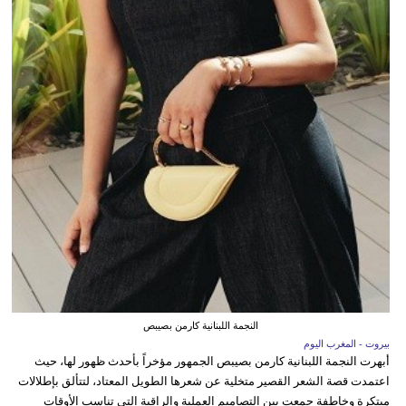
النجمة اللبنانية كارمن بصيبص
بيروت - المغرب اليوم
أبهرت النجمة اللبنانية كارمن بصيبص الجمهور مؤخراً بأحدث ظهور لها، حيث
اعتمدت قصة الشعر القصير متخلية عن شعرها الطويل المعتاد، لتتألق بإطلالات
مبتكرة وخاطفة جمعت بين التصاميم العملية والراقية التي تناسب الأوقات