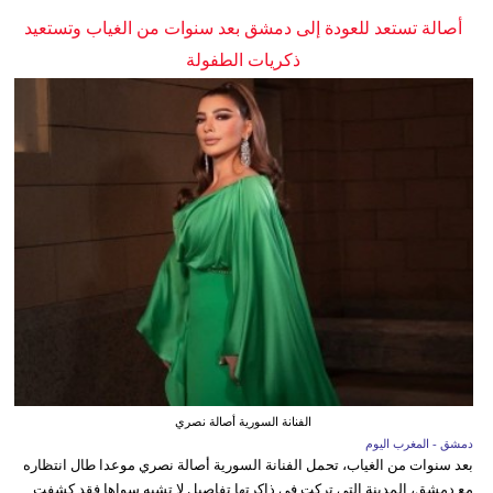
أصالة تستعد للعودة إلى دمشق بعد سنوات من الغياب وتستعيد
ذكريات الطفولة
الفنانة السورية أصالة نصري
دمشق - المغرب اليوم
بعد سنوات من الغياب، تحمل الفنانة السورية أصالة نصري موعدا طال انتظاره
مع دمشق، المدينة التي تركت في ذاكرتها تفاصيل لا تشبه سواها.فقد كشفت