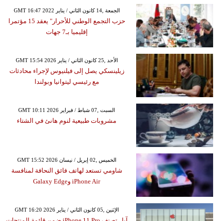
GMT 16:47 2022 الجمعة ,14 كانون الثاني / يناير
حزب التجمع الوطني للأحرار" يعقد 15 مؤتمرا
إقليميا بـ7 جهات
GMT 15:54 2026 الأحد ,25 كانون الثاني / يناير
زيلينسكي يصل إلى فيلنيوس لإجراء محادثات
مع رئيسي ليتوانيا وبولندا
GMT 10:11 2026 السبت ,07 شباط / فبراير
مشروبات طبيعية لنوم هانئ في الشتاء
GMT 15:52 2026 الخميس ,02 إبريل / نيسان
شاومي تستعد لهاتف فائق النحافة لمنافسة
iPhone Air وGalaxy Edge
GMT 16:20 2026 الإثنين ,05 كانون الثاني / يناير
آبل تصنف iPhone 11 Pro ضمن قائمة المنتجات