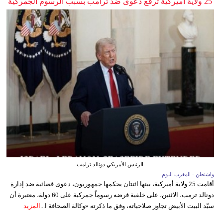
25 ولاية أميركية ترفع دعوى ضد ترامب بسبب الرسوم الجمركية
الرئيس الأمريكي دونالد ترامب
واشنطن - المغرب اليوم
أقامت 25 ولاية أميركية، بينها اثنتان يحكمها جمهوريون، دعوى قضائية ضد إدارة
دونالد ترمب، الاثنين، على خلفية فرضه رسوماً جمركية على 60 دولة، معتبرة أن
سيّد البيت الأبيض تجاوز صلاحياته، وفق ما ذكرته «وكالة الصحافة ا...
المزيد