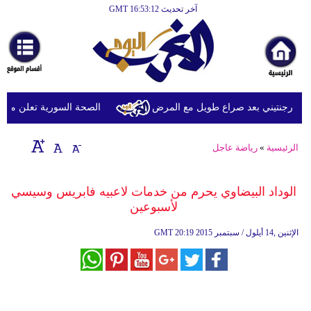
آخر تحديث GMT 16:53:12
الرئيسية
أخبارعاجلة
رياضة
ثقافة
لأرجنتيني بعد صراع طويل مع المرض
الصحة السورية تعلن مقتل شخصين وإصابة 13 ب
إقتصاد
الرئيسية
»
رياضة عاجل
فن
وموسيقى
الوداد البيضاوي يحرم من خدمات لاعبيه فابريس وسيسي
لأسبوعين
أزياء
20:19 2015 الإثنين ,14 أيلول / سبتمبر
GMT
صحة
وتغذية
سياحة