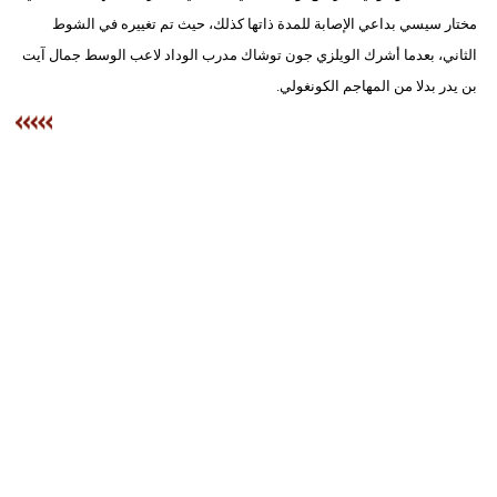
مختار سيسي بداعي الإصابة للمدة ذاتها كذلك، حيث تم تغييره في الشوط
بيئة
الثاني، بعدما أشرك الويلزي جون توشاك مدرب الوداد لاعب الوسط جمال آيت
بن يدر بدلا من المهاجم الكونغولي.
مدوَّنات
أبراج
فيديو
سيارات