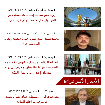
GMT 02:04 2026 الجمعة ,07 آب / أغسطس
روبياليس يطالب إسبانيا بالانسحاب من
المونديال حال إقامة النهائي في المغرب
GMT 14:55 2026 الخميس ,06 آب / أغسطس
محمد هنيدي يمنع تصوير جنازة شقيقه ونقابة
الصحفيين ترد
GMT 20:13 2026 الجمعة ,07 آب / أغسطس
اتفاقية للدفاع المشترك توقَع في مكة تجمع
السعودية وتركيا وباكستان، وتعرض أي دولة
للعدوان إعتداء على الدول الثلاثة
الأخبار الأكثر قراءة
GMT 17:27 2026 الأحد ,02 آب / أغسطس
مفاوضات إيران وسلطنة عمان بشأن مضيق
هرمز في مراحلها النهائية