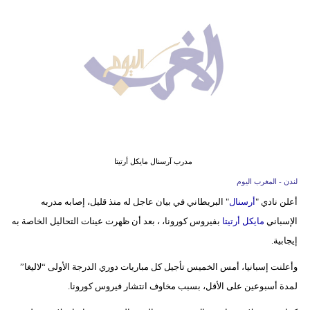
وسفر
ديكور
أخبار
البرلمان
المغربي
إعلام
مدرب آرسنال مايكل أرتيتا
تعليم
لندن - المغرب اليوم
أعلن نادي "
أرسنال
" البريطاني في بيان عاجل له منذ قليل، إصابه مدربه
مرأة
الإسباني
مايكل أرتيتا
بفيروس كورونا، ، بعد أن ظهرت عينات التحاليل الخاصة به
أزياء
إيجابية.
إسلامية
وأعلنت إسبانيا، أمس الخميس تأجيل كل مباريات دوري الدرجة الأولى “لاليغا”
لمدة أسبوعين على الأقل، بسبب مخاوف انتشار فيروس كورونا.
علوم
وتكنولوجيا