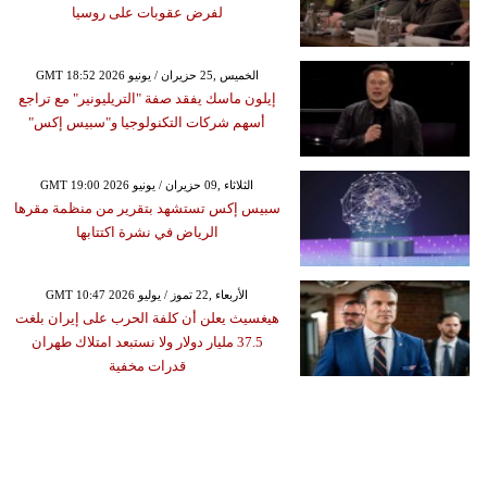
لفرض عقوبات على روسيا
GMT 18:52 2026 الخميس ,25 حزيران / يونيو
إيلون ماسك يفقد صفة "التريليونير" مع تراجع
أسهم شركات التكنولوجيا و"سبيس إكس"
GMT 19:00 2026 الثلاثاء ,09 حزيران / يونيو
سبيس إكس تستشهد بتقرير من منظمة مقرها
الرياض في نشرة اكتتابها
GMT 10:47 2026 الأربعاء ,22 تموز / يوليو
هيغسيث يعلن أن كلفة الحرب على إيران بلغت
37.5 مليار دولار ولا نستبعد امتلاك طهران
قدرات مخفية