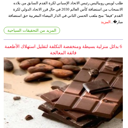
طلب لويس روبياليس رئيس الاتحاد الإسباني لكرة القدم السابق من بلاده
الانسحاب من استضافة كأس العالم 2030 في حال قرر الاتحاد الدولي لكرة
القدم "فيفا" منح ملعب الحسن الثاني في الدار البيضاء المغربية حق استضافة
مبار�...
المزيد
المزيد من التحقيقات السياحية
6 بدائل منزلية بسيطة ومنخفضة التكلفة لتقليل استهلاك الأطعمة
فائقة المعالجة