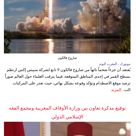
صاروخ فالكون
نيويورك - المغرب اليوم
يُعتقد أن جزءاً ضخماً تائهاً من صاروخ فالكون 9 تابع لشركة سبيس إكس ارتطم
بسطح القمر في إحدى المناطق المتوقعة، فيما يترقب العلماء حول العالم صوراً
ترصد موقع الاصطدام وتؤكد وقوعه بشكل نهائي، حيث تعذر على المركبات
الت...
المزيد
توقيع مذكرة تعاون بين وزارة الأوقاف المغربية ومجمع الفقه
الإسلامي الدولي