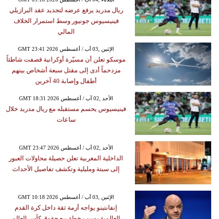
ريال مدريد يرفع عرضه لتجديد عقد البرازيلي
فينيسيوس جونيور وسط استمرار الخلاف
المالي
GMT 23:41 2026 الإثنين ,03 آب / أغسطس
موسكو تعلن أن مسيّرة أوكرانية قصفت شاطئاً
مزدحماً أدى إلى مقتل سبعة أشخاص بينهم
أطفال وإصابة 40 آخرين
GMT 18:31 2026 الأحد ,02 آب / أغسطس
فينيسيوس يحسم مستقبله مع ريال مدريد خلال
ساعات
GMT 23:47 2026 الأحد ,02 آب / أغسطس
الداخلية المغربية تعلن حصيلة محاولات العبور
إلى سبتة ومليلية وتكشف تفاصيل الأحداث
GMT 10:18 2026 الإثنين ,03 آب / أغسطس
إنفانتينو يواجه أزمة ثقة داخل كرة القدم
العالمية بسبب خطة بيع حقوق كأس العالم