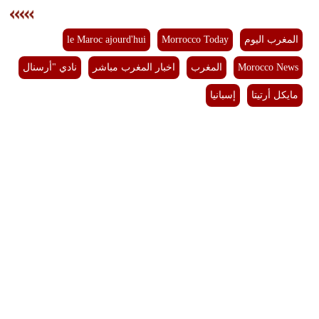
المغرب اليوم
Morrocco Today
le Maroc ajourd'hui
Morocco News
المغرب
اخبار المغرب مباشر
نادي "أرسنال
مايكل أرتيتا
إسبانيا