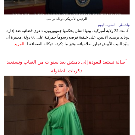
الرئيس الأمريكي دونالد ترامب
واشنطن - المغرب اليوم
أقامت 25 ولاية أميركية، بينها اثنتان يحكمها جمهوريون، دعوى قضائية ضد إدارة
دونالد ترمب، الاثنين، على خلفية فرضه رسوماً جمركية على 60 دولة، معتبرة أن
سيّد البيت الأبيض تجاوز صلاحياته، وفق ما ذكرته «وكالة الصحافة ا...
المزيد
أصالة تستعد للعودة إلى دمشق بعد سنوات من الغياب وتستعيد
ذكريات الطفولة