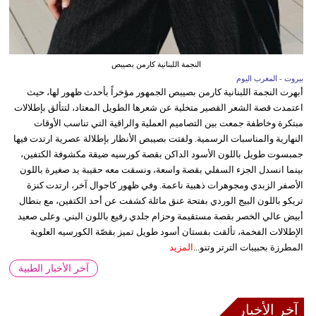
النجمة اللبنانية كارمن بصيبص
بيروت - المغرب اليوم
أبهرت النجمة اللبنانية كارمن بصيبص الجمهور مؤخراً بأحدث ظهور لها، حيث
اعتمدت قصة الشعر القصير متخلية عن شعرها الطويل المعتاد، لتتألق بإطلالات
مبتكرة وخاطفة جمعت بين التصاميم العملية والراقية التي تناسب الأوقات
النهارية والمناسبات الرسمية. ولفتت بصيبص الأنظار بإطلالة عصرية ارتدت فيها
جمبسوت طويل باللون الأسود الداكن بقصة كورسيه ضيقة مكشوفة الكتفين،
بينما انسدل الجزء السفلي بقصة واسعة، ونسقت معه حقيبة يد صغيرة باللون
الأصفر الزبدي ومجوهرات ذهبية ناعمة. وفي ظهور كاجوال آخر، ارتدت كنزة
تريكو باللون البيج الوردي بفتحة عنق مائلة كشفت عن أحد الكتفين، مع بنطال
أبيض عالي الخصر بقصة مستقيمة وحزام جلدي رفيع باللون البني. وعلى صعيد
الإطلالات الفخمة، تألقت بفستان أسود طويل تميز بقصّة الكورسيه العلوية
المطرزة بحبيبات الترتر وتنو...
المزيد
آخر الأخبار الطبية
آخر الأخبار