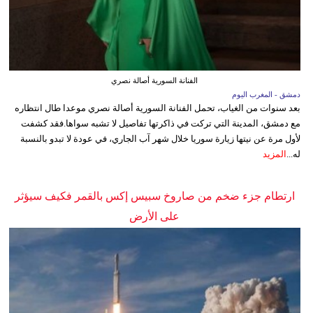
الفنانة السورية أصالة نصري
دمشق - المغرب اليوم
بعد سنوات من الغياب، تحمل الفنانة السورية أصالة نصري موعدا طال انتظاره
مع دمشق، المدينة التي تركت في ذاكرتها تفاصيل لا تشبه سواها.فقد كشفت
لأول مرة عن نيتها زيارة سوريا خلال شهر آب الجاري، في عودة لا تبدو بالنسبة
له...
المزيد
ارتطام جزء ضخم من صاروخ سبيس إكس بالقمر فكيف سيؤثر
على الأرض