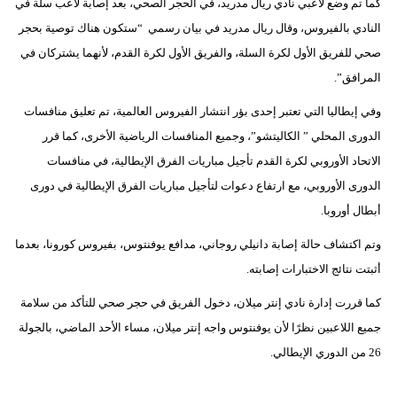
كما تم وضع لاعبي نادي ريال مدريد، في الحجر الصحي، بعد إصابة لاعب سلة في
النادي بالفيروس، وقال ريال مدريد في بيان رسمي “ستكون هناك توصية بحجر
بيئة
صحي للفريق الأول لكرة السلة، والفريق الأول لكرة القدم، لأنهما يشتركان في
مدوَّنات
المرافق”.
وفي إيطاليا التي تعتبر إحدى بؤر انتشار الفيروس العالمية، تم تعليق منافسات
أبراج
الدورى المحلي ” الكاليتشو”، وجميع المنافسات الرياضية الأخرى، كما قرر
فيديو
الاتحاد الأوروبي لكرة القدم تأجيل مباريات الفرق الإيطالية، في منافسات
الدورى الأوروبي، مع ارتفاع دعوات لتأجيل مباريات الفرق الإيطالية في دورى
سيارات
أبطال أوروبا.
وتم اكتشاف حالة إصابة دانيلي روجاني، مدافع يوفنتوس، بفيروس كورونا، بعدما
أثبتت نتائج الاختبارات إصابته.
كما قررت إدارة نادي إنتر ميلان، دخول الفريق في حجر صحي للتأكد من سلامة
جميع اللاعبين نظرًا لأن يوفنتوس واجه إنتر ميلان، مساء الأحد الماضي، بالجولة
26 من الدوري الإيطالي.