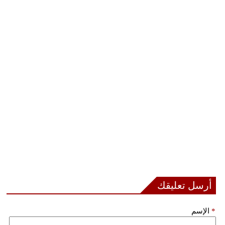
بيئة
مدوَّنات
أبراج
فيديو
سيارات
أرسل تعليقك
*
الإسم