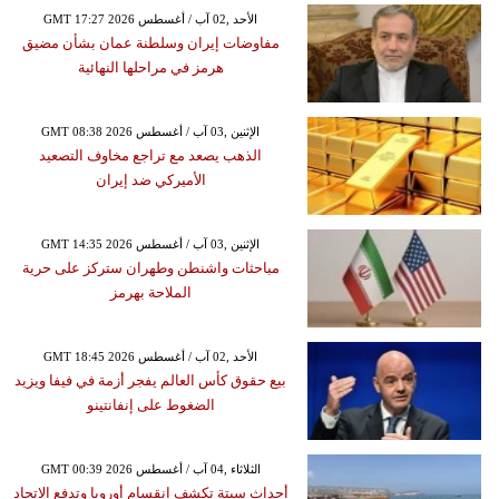
GMT 17:27 2026 الأحد ,02 آب / أغسطس
مفاوضات إيران وسلطنة عمان بشأن مضيق
هرمز في مراحلها النهائية
GMT 08:38 2026 الإثنين ,03 آب / أغسطس
الذهب يصعد مع تراجع مخاوف التصعيد
الأميركي ضد إيران
GMT 14:35 2026 الإثنين ,03 آب / أغسطس
مباحثات واشنطن وطهران ستركز على حرية
الملاحة بهرمز
GMT 18:45 2026 الأحد ,02 آب / أغسطس
بيع حقوق كأس العالم يفجر أزمة في فيفا ويزيد
الضغوط على إنفانتينو
GMT 00:39 2026 الثلاثاء ,04 آب / أغسطس
أحداث سبتة تكشف انقسام أوروبا وتدفع الاتحاد