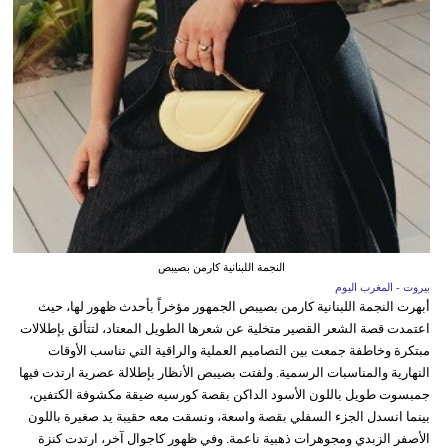
النجمة اللبنانية كارمن بصيبص
بيروت - المغرب اليوم
أبهرت النجمة اللبنانية كارمن بصيبص الجمهور مؤخراً بأحدث ظهور لها، حيث
اعتمدت قصة الشعر القصير متخلية عن شعرها الطويل المعتاد، لتتألق بإطلالات
مبتكرة وخاطفة جمعت بين التصاميم العملية والراقية التي تناسب الأوقات
النهارية والمناسبات الرسمية. ولفتت بصيبص الأنظار بإطلالة عصرية ارتدت فيها
جمبسوت طويل باللون الأسود الداكن بقصة كورسيه ضيقة مكشوفة الكتفين،
بينما انسدل الجزء السفلي بقصة واسعة، ونسقت معه حقيبة يد صغيرة باللون
الأصفر الزبدي ومجوهرات ذهبية ناعمة. وفي ظهور كاجوال آخر، ارتدت كنزة