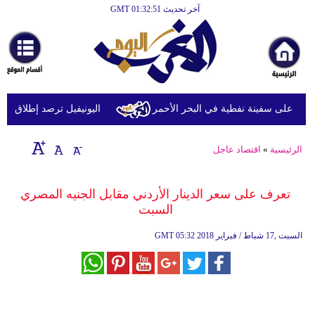
آخر تحديث GMT 01:32:51
الرئيسية
أخبارعاجلة
رياضة
ثقافة
 على سفينة نفطية في البحر الأحمر
اليونيفيل ترصد إطلاق 113 مقذوفا إسرائيليا على لبنان خلال يوم واحد
إقتصاد
الرئيسية
»
اقتصاد عاجل
فن
وموسيقى
تعرف على سعر الدينار الأردني مقابل الجنيه المصري
السبت
أزياء
05:32 2018 السبت ,17 شباط / فبراير
GMT
صحة
وتغذية
سياحة