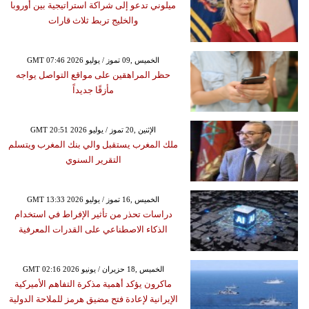
ميلوني تدعو إلى شراكة استراتيجية بين أوروبا
والخليج تربط ثلاث قارات
GMT 07:46 2026 الخميس ,09 تموز / يوليو
حظر المراهقين على مواقع التواصل يواجه
مأزقًا جديداً
GMT 20:51 2026 الإثنين ,20 تموز / يوليو
ملك المغرب يستقبل والي بنك المغرب ويتسلم
التقرير السنوي
GMT 13:33 2026 الخميس ,16 تموز / يوليو
دراسات تحذر من تأثير الإفراط في استخدام
الذكاء الاصطناعي على القدرات المعرفية
GMT 02:16 2026 الخميس ,18 حزيران / يونيو
ماكرون يؤكد أهمية مذكرة التفاهم الأميركية
الإيرانية لإعادة فتح مضيق هرمز للملاحة الدولية