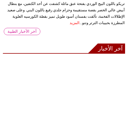
تريكو باللون البيج الوردي بفتحة عنق مائلة كشفت عن أحد الكتفين، مع بنطال
أبيض عالي الخصر بقصة مستقيمة وحزام جلدي رفيع باللون البني. وعلى صعيد
الإطلالات الفخمة، تألقت بفستان أسود طويل تميز بقصّة الكورسيه العلوية
المطرزة بحبيبات الترتر وتنو...
المزيد
آخر الأخبار الطبية
آخر الأخبار