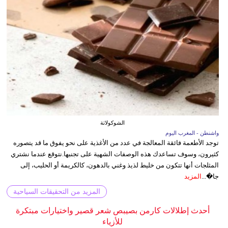
الشوكولاتة
واشنطن - المغرب اليوم
توجد الأطعمة فائقة المعالجة في عدد من الأغذية على نحو يفوق ما قد يتصوره
كثيرون، وسوف تساعدك هذه الوصفات الشهية على تجنبها.نتوقع عندما نشتري
المثلجات أنها تتكون من خليط لذيذ وغني بالدهون، كالكريمة أو الحليب، إلى
جا�...
المزيد
المزيد من التحقيقات السياحية
أحدث إطلالات كارمن بصيبص شعر قصير واختيارات مبتكرة
للأزياء