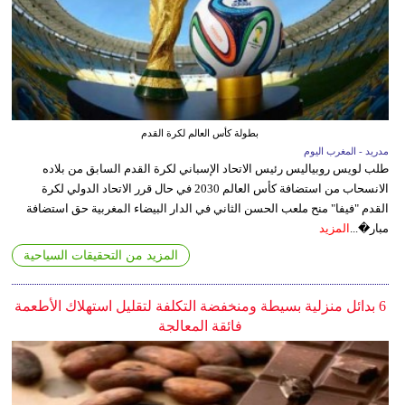
بطولة كأس العالم لكرة القدم
مدريد - المغرب اليوم
طلب لويس روبياليس رئيس الاتحاد الإسباني لكرة القدم السابق من بلاده
الانسحاب من استضافة كأس العالم 2030 في حال قرر الاتحاد الدولي لكرة
القدم "فيفا" منح ملعب الحسن الثاني في الدار البيضاء المغربية حق استضافة
مبار�...
المزيد
المزيد من التحقيقات السياحية
6 بدائل منزلية بسيطة ومنخفضة التكلفة لتقليل استهلاك الأطعمة
فائقة المعالجة