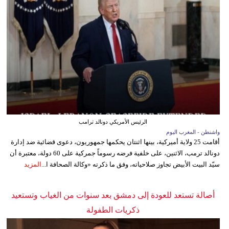
الرئيس الأمريكي دونالد ترامب
واشنطن - المغرب اليوم
أقامت 25 ولاية أميركية، بينها اثنتان يحكمها جمهوريون، دعوى قضائية ضد إدارة
دونالد ترمب، الاثنين، على خلفية فرضه رسوماً جمركية على 60 دولة، معتبرة أن
سيّد البيت الأبيض تجاوز صلاحياته، وفق ما ذكرته «وكالة الصحافة ا...
المزيد
أصالة تستعد للعودة إلى دمشق بعد سنوات من الغياب وتستعيد
ذكريات الطفولة