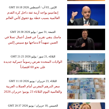
GMT 10:18 2026 الإثنين ,03 آب / أغسطس
إنفانتينو يواجه أزمة ثقة داخل كرة القدم
العالمية بسبب خطة بيع حقوق كأس العالم
GMT 20:38 2026 الجمعة ,31 تموز / يوليو
ماسك ينفي تقريراً عن فصل أعمال تسلا في
الصين تمهيداً لاندماجها مع سبيس إكس
GMT 21:25 2026 الثلاثاء ,21 تموز / يوليو
الولايات المتحدة تفرض رسوماً جمركية جديدة
على نحو 60 اقتصاداً
GMT 11:10 2026 الثلاثاء ,23 حزيران / يونيو
سعر الدرهم المغربي أمام العملات العربية
والعالمية اليوم الثلاثاء 23 يونيو/ حزيران 2026
GMT 20:37 2026 الخميس ,18 حزيران / يونيو