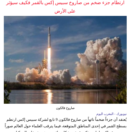
ارتطام جزء ضخم من صاروخ سبيس إكس بالقمر فكيف سيؤثر
على الأرض
صاروخ فالكون
نيويورك - المغرب اليوم
يُعتقد أن جزءاً ضخماً تائهاً من صاروخ فالكون 9 تابع لشركة سبيس إكس ارتطم
بسطح القمر في إحدى المناطق المتوقعة، فيما يترقب العلماء حول العالم صوراً