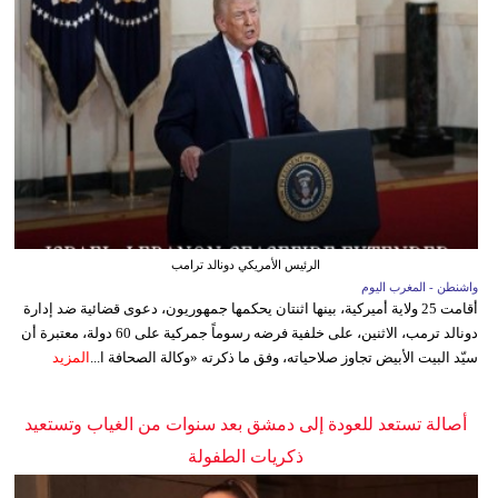
الرئيس الأمريكي دونالد ترامب
واشنطن - المغرب اليوم
أقامت 25 ولاية أميركية، بينها اثنتان يحكمها جمهوريون، دعوى قضائية ضد إدارة
دونالد ترمب، الاثنين، على خلفية فرضه رسوماً جمركية على 60 دولة، معتبرة أن
سيّد البيت الأبيض تجاوز صلاحياته، وفق ما ذكرته «وكالة الصحافة ا...
المزيد
أصالة تستعد للعودة إلى دمشق بعد سنوات من الغياب وتستعيد
ذكريات الطفولة