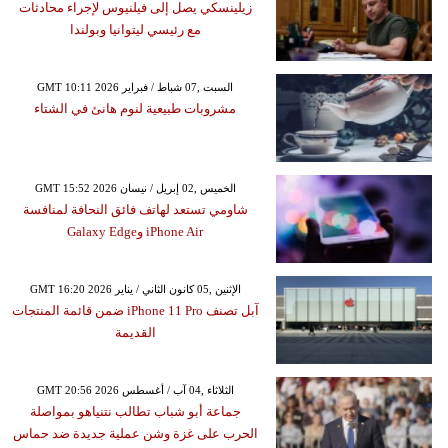
زيلينسكي يصل إلى فيلنيوس لإجراء محادثات
مع رئيسي ليتوانيا وبولندا
GMT 10:11 2026 السبت ,07 شباط / فبراير
مشروبات طبيعية لنوم هانئ في الشتاء
GMT 15:52 2026 الخميس ,02 إبريل / نيسان
شاومي تستعد لهاتف فائق النحافة لمنافسة
iPhone Air وGalaxy Edge
GMT 16:20 2026 الإثنين ,05 كانون الثاني / يناير
آبل تصنف iPhone 11 Pro ضمن قائمة المنتجات
القديمة
GMT 20:56 2026 الثلاثاء ,04 آب / أغسطس
جماعة أبو شباب تطالب نتنياهو بمواصلة
الحرب على غزة وشن عملية جديدة ضد حماس