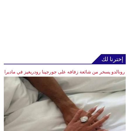
إخترنا لك
رونالدو يسخر من شائعة زفافه على جورجينا رودريغيز في ماديرا