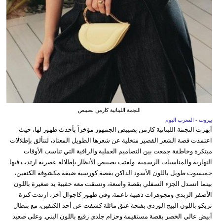
النجمة اللبنانية كارمن بصيبص
بيروت - المغرب اليوم
أبهرت النجمة اللبنانية كارمن بصيبص الجمهور مؤخراً بأحدث ظهور لها، حيث
اعتمدت قصة الشعر القصير متخلية عن شعرها الطويل المعتاد، لتتألق بإطلالات
مبتكرة وخاطفة جمعت بين التصاميم العملية والراقية التي تناسب الأوقات
النهارية والمناسبات الرسمية. ولفتت بصيبص الأنظار بإطلالة عصرية ارتدت فيها
جمبسوت طويل باللون الأسود الداكن بقصة كورسيه ضيقة مكشوفة الكتفين،
بينما انسدل الجزء السفلي بقصة واسعة، ونسقت معه حقيبة يد صغيرة باللون
الأصفر الزبدي ومجوهرات ذهبية ناعمة. وفي ظهور كاجوال آخر، ارتدت كنزة
تريكو باللون البيج الوردي بفتحة عنق مائلة كشفت عن أحد الكتفين، مع بنطال
أبيض عالي الخصر بقصة مستقيمة وحزام جلدي رفيع باللون البني. وعلى صعيد