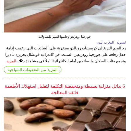
جورجينا رودريغز وخاتمها المثير للتساؤلات
لشبونة - المغرب اليوم
رد النجم البرتغالي كريستيانو رونالدو بسخرية على الشائعات التي زعمت إقامة
حفل زفافه على جورجينا رودريغيز، السبت، في كاتدرائية فونشال بجزيرة ماديرا.
وتجمع مئات السكان والسائحين أمام الكاتدرائية، أملاً في مشاهدة ر�...
المزيد
المزيد من التحقيقات السياحية
6 بدائل منزلية بسيطة ومنخفضة التكلفة لتقليل استهلاك الأطعمة
فائقة المعالجة