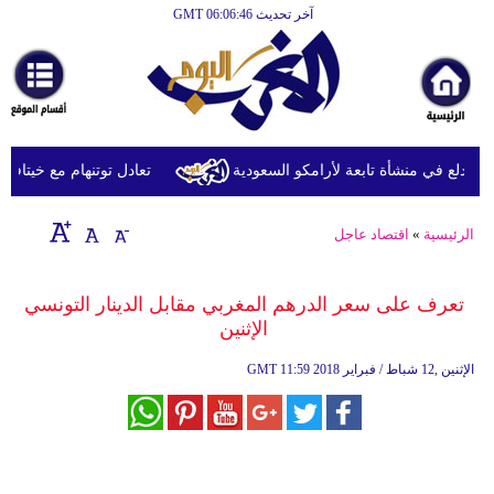
آخر تحديث GMT 06:06:46
الرئيسية
أخبارعاجلة
رياضة
ثقافة
دلع في منشأة تابعة لأرامكو السعودية
تعادل توتنهام مع خيتافي وديّ
إقتصاد
الرئيسية
»
اقتصاد عاجل
فن
وموسيقى
تعرف على سعر الدرهم المغربي مقابل الدينار التونسي
الإثنين
أزياء
11:59 2018 الإثنين ,12 شباط / فبراير
GMT
صحة
وتغذية
سياحة