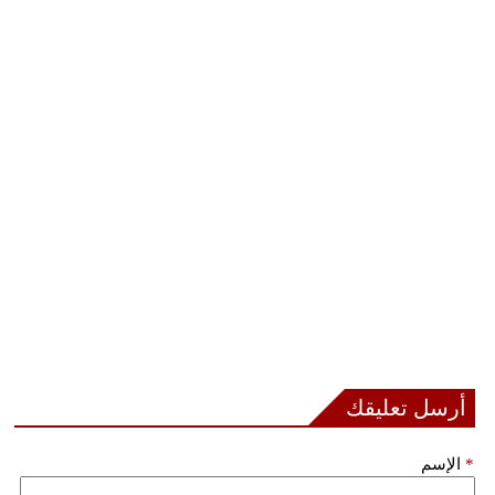
بيئة
مدوَّنات
أبراج
فيديو
سيارات
أرسل تعليقك
*
الإسم