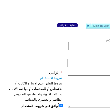
تعليقك كزائر
وني
*
إلزامي
شروط الاستخدام
شروط النشر:
عدم الإساءة للكاتب أو
للأشخاص أو للمقدسات أو مهاجمة الأديان
أو الذات الالهية. والابتعاد عن التحريض
الطائفي والعنصري والشتائم.
اُوافق على شروط الأستخدام