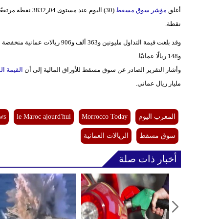
أغلق
مؤشر سوق مسقط
نقطة.
و148 ريالًا عمانيًا.
وأشار التقرير الصادر عن سوق مسقط للأوراق المالية إلى أن
القيمة ال
مليار ريال عماني.
المغرب اليوم
Morrocco Today
le Maroc ajourd'hui
ws
سوق مسقط
الريالات العمانية
أخبار ذات صلة