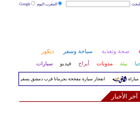
لبحث
المغرب اليوم
Google
صحة وتغذية
سياحة وسفر
ديكور
يا
بيئة
مدونات
أبراج
فيديو
سيارات
انفجار سيارة مفخخة بجرمانا قرب دمشق يسفر عن قتيلين و13 مصاباً
آخر الأخبار