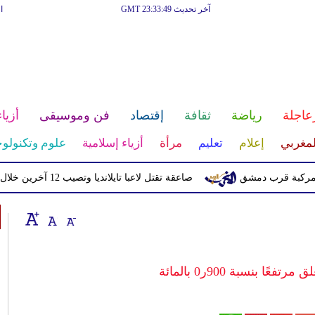
آخر تحديث GMT 23:33:49
ا
عاجلة
رياضة
ثقافة
إقتصاد
فن وموسيقى
أزياء
لمغربي
إعلام
تعليم
مرأة
أزياء إسلامية
علوم وتكنولوج
صاعقة تقتل لاعبا تايلانديا وتصيب 12 آخرين خلال مباراة
 بنسبة 900ر0 بالمائة