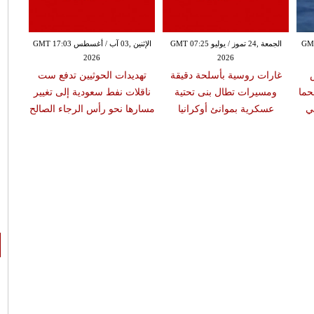
 GMT 10:32
الجمعة ,24 تموز / يوليو GMT 07:25
الإثنين ,03 آب / أغسطس GMT 17:03
2026
2026
غارات روسية بأسلحة دقيقة
تهديدات الحوثيين تدفع ست
اتف
حما
ومسيرات تطال بنى تحتية
ناقلات نفط سعودية إلى تغيير
مضي
ي
عسكرية بموانئ أوكرانيا
مسارها نحو رأس الرجاء الصالح
على 