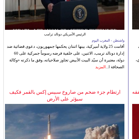
الرئيس الأمريكي دونالد ترامب
واشنطن - المغرب اليوم
أقامت 25 ولاية أميركية، بينها اثنتان يحكمها جمهوريون، دعوى قضائية ضد
إدارة دونالد ترمب، الاثنين، على خلفية فرضه رسوماً جمركية على 60
،
دولة، معتبرة أن سيّد البيت الأبيض تجاوز صلاحياته، وفق ما ذكرته «وكالة
الصحافة ا...
المزيد
فقه
ارتطام جزء ضخم من صاروخ سبيس إكس بالقمر فكيف
سيؤثر على الأرض