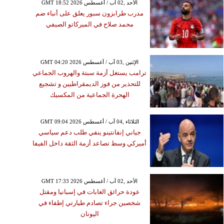
GMT 18:52 2026 الأحد ,02 آب / أغسطس
مدرب طرابزون سبور يعلق على أنباء ضم
محمد صلاح في الميركاتو الصيفي
GMT 04:20 2026 الإثنين ,03 آب / أغسطس
ترامب يستغل أزمة سبتة والهروب الجماعي
للتحذير من فوز الديمقراطيين و تشجيع
الهحرة الجماعية من المكسيك
GMT 09:04 2026 الثلاثاء ,04 آب / أغسطس
جياني إنفانتينو ينفي طلب دعم سياسي
أميركي وسط تصاعد أزمة الثقة داخل الفيفا
GMT 17:33 2026 الأحد ,02 آب / أغسطس
عودة حرائق الغابات في إسبانيا ومقتل
شخصين جراء تصادم طيارتي إطفاء في
اليونان