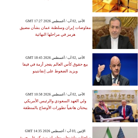
GMT 17:27 2026 الأحد ,02 آب / أغسطس
مفاوضات إيران وسلطنة عمان بشأن مضيق
هرمز في مراحلها النهائية
GMT 18:45 2026 الأحد ,02 آب / أغسطس
بيع حقوق كأس العالم يفجر أزمة في فيفا
ويزيد الضغوط على إنفانتينو
GMT 10:58 2026 الأحد ,02 آب / أغسطس
ولي العهد السعودي والرئيس الأمريكي
يبحثان هاتفياً تطورات الأوضاع بالمنطقة
GMT 14:35 2026 الإثنين ,03 آب / أغسطس
مباحثات واشنطن وطهران ستركز على حرية