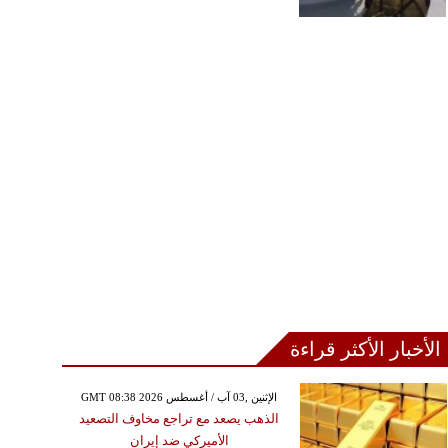
الخميس ,06 آب / أغسطس GMT 17:41
2026
اق إيراني عماني لإدارة
ق هرمز ورسوم جديدة
السفن وسط تراجع حركة
الملاحة
الأخبار الأكثر قراءة
GMT 08:38 2026 الإثنين ,03 آب / أغسطس
الذهب يصعد مع تراجع مخاوف التصعيد
الأميركي ضد إيران