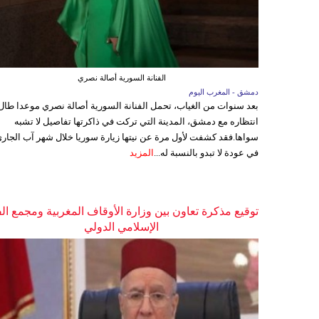
الفنانة السورية أصالة نصري
دمشق - المغرب اليوم
بعد سنوات من الغياب، تحمل الفنانة السورية أصالة نصري موعدا طال
انتظاره مع دمشق، المدينة التي تركت في ذاكرتها تفاصيل لا تشبه
سواها.فقد كشفت لأول مرة عن نيتها زيارة سوريا خلال شهر آب الجاري
في عودة لا تبدو بالنسبة له...
المزيد
توقيع مذكرة تعاون بين وزارة الأوقاف المغربية ومجمع ال
الإسلامي الدولي