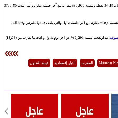
(30) اليوم عند مستوى 04ر3832 نقطة مرتفعًا بـ 19ر34 نقطة وبنسبة 900ر0 % مقارنة مع آخر جلسة تداول والتي بلغت 85ر3797
وقد بلغت قيمة التداول مليونين و363 ألف و906 ريالات عمانية منخفضة بنسبة 9ر0 % مقارنة مع آخر جلسة تداول والتي بلغت قيمتها مليونين و386 ألف
سوقية
قد ارتفعت بنسبة 291ر0 % عن آخر يوم تداول وبلغت ما يقارب من (68ر18)
Morocco Ne
المغرب
أخبار إقتصادية
قيمة التداول