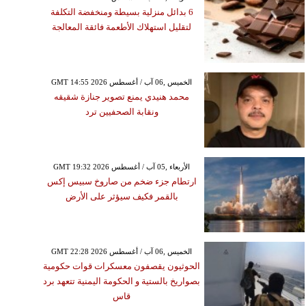
6 بدائل منزلية بسيطة ومنخفضة التكلفة
لتقليل استهلاك الأطعمة فائقة المعالجة
GMT 14:55 2026 الخميس ,06 آب / أغسطس
محمد هنيدي يمنع تصوير جنازة شقيقه
ونقابة الصحفيين ترد
GMT 19:32 2026 الأربعاء ,05 آب / أغسطس
ارتطام جزء ضخم من صاروخ سبيس إكس
بالقمر فكيف سيؤثر على الأرض
GMT 22:28 2026 الخميس ,06 آب / أغسطس
الحوثيون يقصفون معسكرات قوات حكومية
بصواريخ بالستية و الحكومة اليمنية تتعهد برد
قاس