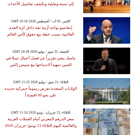
إلى سبتة ومليلية وتكشف تفاصيل الأحداث
GMT 10:18 2026 الإثنين ,03 آب / أغسطس
إنفانتينو يواجه أزمة ثقة داخل كرة القدم
العالمية بسبب خطة بيع حقوق كأس العالم
GMT 20:38 2026 الجمعة ,31 تموز / يوليو
ماسك ينفي تقريراً عن فصل أعمال تسلا في
الصين تمهيداً لاندماجها مع سبيس إكس
GMT 21:25 2026 الثلاثاء ,21 تموز / يوليو
الولايات المتحدة تفرض رسوماً جمركية جديدة
على نحو 60 اقتصاداً
GMT 11:10 2026 الثلاثاء ,23 حزيران / يونيو
سعر الدرهم المغربي أمام العملات العربية
والعالمية اليوم الثلاثاء 23 يونيو/ حزيران 2026