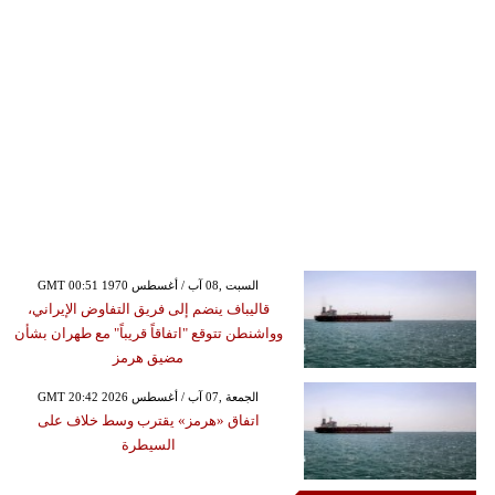
GMT 00:51 1970 السبت ,08 آب / أغسطس
قاليباف ينضم إلى فريق التفاوض الإيراني،
وواشنطن تتوقع "اتفاقاً قريباً" مع طهران بشأن
مضيق هرمز
GMT 20:42 2026 الجمعة ,07 آب / أغسطس
اتفاق «هرمز» يقترب وسط خلاف على
السيطرة