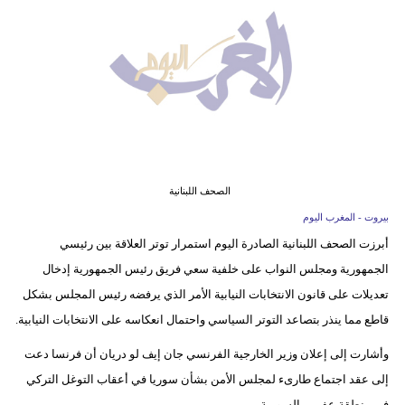
وسفر
ديكور
أخبار
البرلمان
المغربي
إعلام
الصحف اللبنانية
بيروت - المغرب اليوم
تعليم
أبرزت الصحف اللبنانية الصادرة اليوم استمرار توتر العلاقة بين رئيسي
الجمهورية ومجلس النواب على خلفية سعي فريق رئيس الجمهورية إدخال
مرأة
تعديلات على قانون الانتخابات النيابية الأمر الذي يرفضه رئيس المجلس بشكل
أزياء
قاطع مما ينذر بتصاعد التوتر السياسي واحتمال انعكاسه على الانتخابات النيابية.
إسلامية
وأشارت إلى إعلان وزير الخارجية الفرنسي جان إيف لو دريان أن فرنسا دعت
علوم
إلى عقد اجتماع طارىء لمجلس الأمن بشأن سوريا في أعقاب التوغل التركي
وتكنولوجيا
في منطقة عفرين السورية.