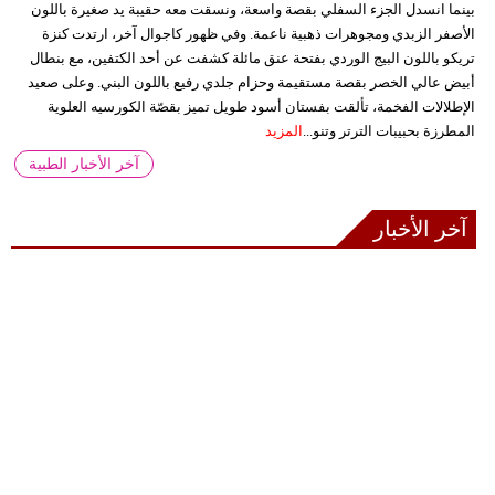
بينما انسدل الجزء السفلي بقصة واسعة، ونسقت معه حقيبة يد صغيرة باللون
الأصفر الزبدي ومجوهرات ذهبية ناعمة. وفي ظهور كاجوال آخر، ارتدت كنزة
تريكو باللون البيج الوردي بفتحة عنق مائلة كشفت عن أحد الكتفين، مع بنطال
أبيض عالي الخصر بقصة مستقيمة وحزام جلدي رفيع باللون البني. وعلى صعيد
الإطلالات الفخمة، تألقت بفستان أسود طويل تميز بقصّة الكورسيه العلوية
المطرزة بحبيبات الترتر وتنو...
المزيد
آخر الأخبار الطبية
آخر الأخبار