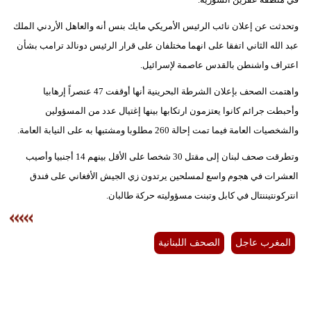
وتحدثت عن إعلان نائب الرئيس الأمريكي مايك بنس أنه والعاهل الأردني الملك
بيئة
عبد الله الثاني اتفقا على انهما مختلفان على قرار الرئيس دونالد ترامب بشأن
مدوَّنات
اعتراف واشنطن بالقدس عاصمة لإسرائيل.
أبراج
واهتمت الصحف بإعلان الشرطة البحرينية أنها أوقفت 47 عنصراً إرهابيا
وأحبطت جرائم كانوا يعتزمون ارتكابها بينها إغتيال عدد من المسؤولين
فيديو
والشخصيات العامة فيما تمت إحالة 260 مطلوبا ومشتبها به على النيابة العامة.
سيارات
وتطرقت صحف لبنان إلى مقتل 30 شخصا على الأقل بينهم 14 أجنبيا وأصيب
العشرات في هجوم واسع لمسلحين يرتدون زي الجيش الأفغاني على فندق
انتركونتيننتال في كابل وتبنت مسؤوليته حركة طالبان.
المغرب عاجل
الصحف اللبنانية