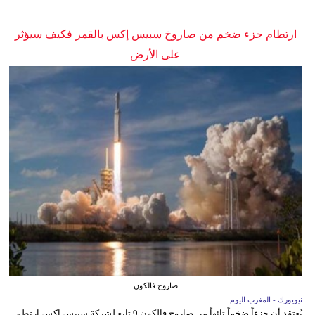
ارتطام جزء ضخم من صاروخ سبيس إكس بالقمر فكيف سيؤثر
على الأرض
صاروخ فالكون
نيويورك - المغرب اليوم
يُعتقد أن جزءاً ضخماً تائهاً من صاروخ فالكون 9 تابع لشركة سبيس إكس ارتطم