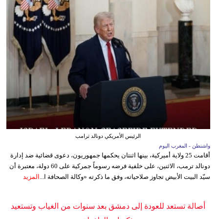
الرئيس الأمريكي دونالد ترامب
واشنطن - المغرب اليوم
أقامت 25 ولاية أميركية، بينها اثنتان يحكمها جمهوريون، دعوى قضائية ضد إدارة
دونالد ترمب، الاثنين، على خلفية فرضه رسوماً جمركية على 60 دولة، معتبرة أن
سيّد البيت الأبيض تجاوز صلاحياته، وفق ما ذكرته «وكالة الصحافة ا...
المزيد
أصالة تستعد للعودة إلى دمشق بعد سنوات من الغياب وتستعيد