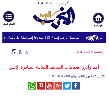
آخر تحديث GMT 01:32:51
الرئيسية
أخبارعاجلة
رياضة
ثقافة
حمر
اليونيفيل ترصد إطلاق 113 مقذوفا إسرائيليا على لبنان خلال يوم واحد
إقتصاد
الرئيسية
»
إعلام عاجل
فن
وموسيقى
أهم وأبرز اهتمامات الصحف اللبنانية الصادرة الإثنين
أزياء
08:51 2018 الإثنين ,22 كانون الثاني / يناير
GMT
صحة
وتغذية
سياحة