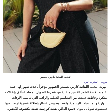
النجمة اللبنانية كارمن بصيبص
بيروت - المغرب اليوم
أبهرت النجمة اللبنانية كارمن بصيبص الجمهور مؤخراً بأحدث ظهور لها، حيث
اعتمدت قصة الشعر القصير متخلية عن شعرها الطويل المعتاد، لتتألق بإطلالات
مبتكرة وخاطفة جمعت بين التصاميم العملية والراقية التي تناسب الأوقات
النهارية والمناسبات الرسمية. ولفتت بصيبص الأنظار بإطلالة عصرية ارتدت فيها
جمبسوت طويل باللون الأسود الداكن بقصة كورسيه ضيقة مكشوفة الكتفين،