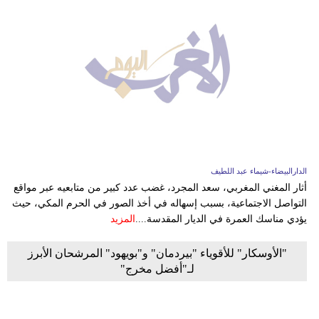
الدارالبيضاء-شيماء عبد اللطيف
أثار المغني المغربي، سعد المجرد، غضب عدد كبير من متابعيه عبر مواقع
التواصل الاجتماعية، بسبب إسهاله في أخذ الصور في الحرم المكي، حيث
يؤدي مناسك العمرة في الديار المقدسة....
المزيد
"الأوسكار" للأقوياء "بيردمان" و"بويهود" المرشحان الأبرز
لـ"أفضل مخرج"