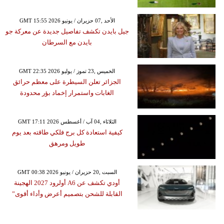
GMT 15:55 2026 الأحد ,07 حزيران / يونيو
جيل بايدن تكشف تفاصيل جديدة عن معركة جو
بايدن مع السرطان
GMT 22:35 2026 الخميس ,23 تموز / يوليو
الجزائر تعلن السيطرة على معظم حرائق
الغابات واستمرار إخماد بؤر محدودة
GMT 17:11 2026 الثلاثاء ,04 آب / أغسطس
كيفية استعادة كل برج فلكي طاقته بعد يوم
طويل ومرهق
GMT 00:38 2026 السبت ,20 حزيران / يونيو
أودي تكشف عن A6 أولرود 2027 الهجينة
القابلة للشحن بتصميم أعرض وأداء أقوى”