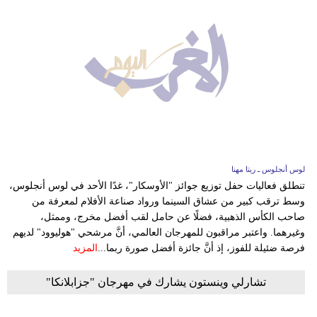
لوس أنجلوس ـ ريتا مهنا
تنطلق فعاليات حفل توزيع جوائز "الأوسكار"، غدًا الأحد في لوس أنجلوس،
وسط ترقب كبير من عشاق السينما ورواد صناعة الأفلام لمعرفة من
صاحب الكأس الذهبية، فضلًا عن حامل لقب أفضل مخرج، وممثل،
وغيرهما. واعتبر مراقبون للمهرجان العالمي، أنَّ مرشحي "هوليوود" لديهم
فرصة ضئيلة للفوز، إذ أنَّ جائزة أفضل صورة ربما...
المزيد
تشارلي وينستون يشارك في مهرجان "جزابلانكا"