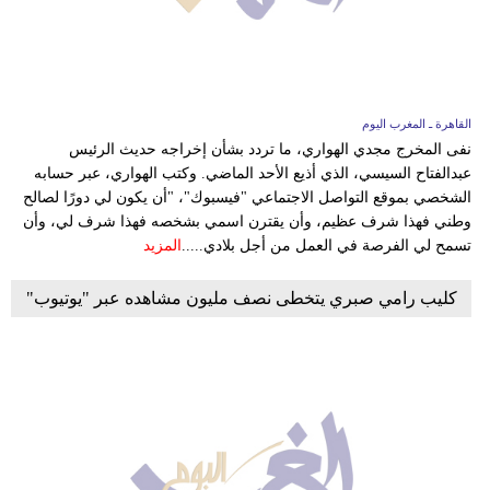
وسفر
ديكور
أخبار
القاهرة ـ المغرب اليوم
نفى المخرج مجدي الهواري، ما تردد بشأن إخراجه حديث الرئيس
البرلمان
عبدالفتاح السيسي، الذي أذيع الأحد الماضي. وكتب الهواري، عبر حسابه
المغربي
الشخصي بموقع التواصل الاجتماعي "فيسبوك"، "أن يكون لي دورًا لصالح
وطني فهذا شرف عظيم، وأن يقترن اسمي بشخصه فهذا شرف لي، وأن
إعلام
تسمح لي الفرصة في العمل من أجل بلادي.....
المزيد
تعليم
كليب رامي صبري يتخطى نصف مليون مشاهده عبر "يوتيوب"
مرأة
أزياء
إسلامية
علوم
وتكنولوجيا