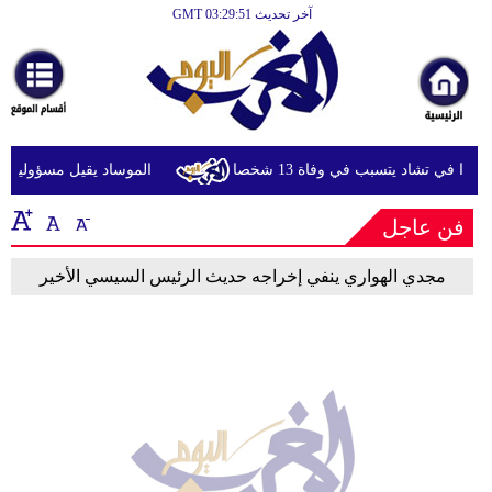
آخر تحديث GMT 03:29:51
الرئيسية
أخبارعاجلة
رياضة
ثقافة
ا في تشاد يتسبب في وفاة 13 شخصا
الموساد يقيل مسؤولين بار
إقتصاد
فن عاجل
فن
مجدي الهواري ينفي إخراجه حديث الرئيس السيسي الأخير
وموسيقى
أزياء
صحة
وتغذية
سياحة