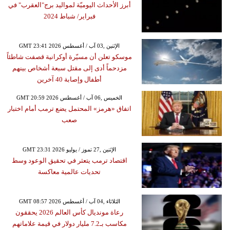
أبرز الأحداث اليوميّة لمواليد برج"العقرب" في
فبراير/ شباط 2024
GMT 23:41 2026 الإثنين ,03 آب / أغسطس
موسكو تعلن أن مسيّرة أوكرانية قصفت شاطئاً
مزدحماً أدى إلى مقتل سبعة أشخاص بينهم
أطفال وإصابة 40 آخرين
GMT 20:59 2026 الخميس ,06 آب / أغسطس
اتفاق «هرمز» المحتمل يضع ترمب أمام اختبار
صعب
GMT 23:31 2026 الإثنين ,27 تموز / يوليو
اقتصاد ترمب يتعثر في تحقيق الوعود وسط
تحديات عالمية معاكسة
GMT 08:57 2026 الثلاثاء ,04 آب / أغسطس
رعاة مونديال كأس العالم 2026 يحققون
مكاسب بـ7.2 مليار دولار في قيمة علاماتهم