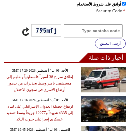
اُوافق على شروط الأستخدام
Security Code
*
أرسل التعليق
أخبار ذات صلة
GMT 17:20 2026 الأحد ,09 آب / أغسطس
إطلاق سراح 38 أسيراً فلسطينياً ونقلهم إلى
مستشفى ناصر وسط تحذيرات من تدهور
أوضاع الأسرى في سجون الاحتلال
GMT 17:16 2026 الأحد ,09 آب / أغسطس
ارتفاع حصيلة العدوان الإسرائيلي على لبنان
إلى 4335 شهيداً و12277 جريحاً وسط تصعيد
عسكري إسرائيلي جنوب البلاد
GMT 19:45 2026 الخميس ,06 آب / أغسطس