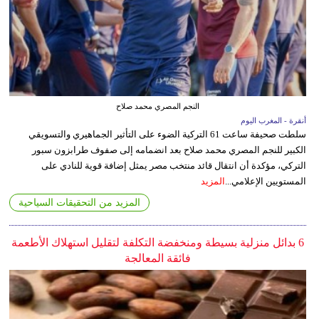
النجم المصري محمد صلاح
أنقرة - المغرب اليوم
سلطت صحيفة ساعت 61 التركية الضوء على التأثير الجماهيري والتسويقي
الكبير للنجم المصري محمد صلاح بعد انضمامه إلى صفوف طرابزون سبور
التركي، مؤكدة أن انتقال قائد منتخب مصر يمثل إضافة قوية للنادي على
المستويين الإعلامي...
المزيد
المزيد من التحقيقات السياحية
6 بدائل منزلية بسيطة ومنخفضة التكلفة لتقليل استهلاك الأطعمة
فائقة المعالجة