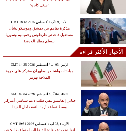
"شغل كايرو"
GMT 18:48 2026 الأحد ,09 آب / أغسطس
مذكرة تفاهم بين دمشق وموسكو بشأن
مستقبل قاعدتي طرطوس وحميميم وسوريا
تتسلم مطار اللاذقية
الأخبار الأكثر قراءة
GMT 14:35 2026 الإثنين ,03 آب / أغسطس
مباحثات واشنطن وطهران ستركز على حرية
الملاحة بهرمز
GMT 09:04 2026 الثلاثاء ,04 آب / أغسطس
جياني إنفانتينو ينفي طلب دعم سياسي أميركي
وسط تصاعد أزمة الثقة داخل الفيفا
GMT 19:51 2026 الأربعاء ,05 آب / أغسطس
إنفانتينو يدعو قادة الفيفا إلى اجتماع طارئ في