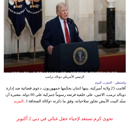
الرئيس الأمريكي دونالد ترامب
واشنطن - المغرب اليوم
أقامت 25 ولاية أميركية، بينها اثنتان يحكمها جمهوريون، دعوى قضائية ضد إدارة
دونالد ترمب، الاثنين، على خلفية فرضه رسوماً جمركية على 60 دولة، معتبرة أن
سيّد البيت الأبيض تجاوز صلاحياته، وفق ما ذكرته «وكالة الصحافة ا...
المزيد
نجوى كرم تستعد لإحياء حفل غنائي في دبي 2 أكتوبر