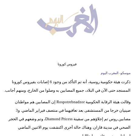
وسفر
ديكور
أخبار
البرلمان
المغربي
إعلام
فيروس كورونا
موسكو- المغرب اليوم
تعليم
ذكرت هيئة حكومية روسية، أنه تم التأكد من وجود 6 إصابات بفيروس كورونا
المستجد حتى الآن في البلاد، جميع المصابين به وصلوا من الخارج، ومنهم أجانب.
مرأة
وقالت هيئة الرقابة الحكومية Rospotrebnadzor إن المصابين هم مواطنان
أزياء
صينيان خرجا من المستشفى بعد تعافيهما في منتصف فبراير الماضي. و3
إسلامية
مصابين روس تم إجلاؤهم من سفينة Diamond Pricess، وتم وضعهم في الحجر
علوم
الصحي في مدينة قازان. وهناك حالة أخرى اكتشفت يوم الاثنين الماضي
وتكنولوجيا
لمواطن روسي عاد من إيطاليا.