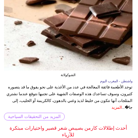
الشوكولاتة
واشنطن - المغرب اليوم
توجد الأطعمة فائقة المعالجة في عدد من الأغذية على نحو يفوق ما قد يتصوره
كثيرون، وسوف تساعدك هذه الوصفات الشهية على تجنبها.نتوقع عندما نشتري
المثلجات أنها تتكون من خليط لذيذ وغني بالدهون، كالكريمة أو الحليب، إلى
جا�...
المزيد
المزيد من التحقيقات السياحية
أحدث إطلالات كارمن بصيبص شعر قصير واختيارات مبتكرة
للأزياء