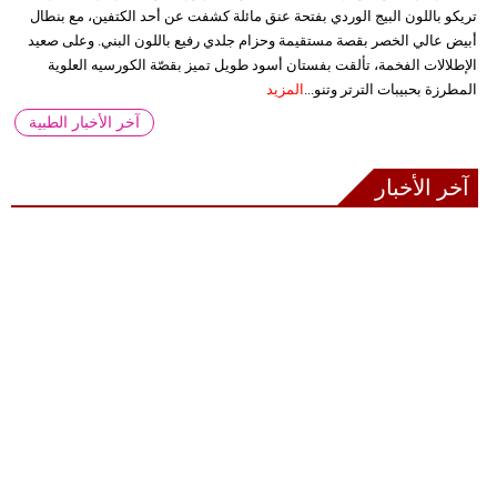
تريكو باللون البيج الوردي بفتحة عنق مائلة كشفت عن أحد الكتفين، مع بنطال
أبيض عالي الخصر بقصة مستقيمة وحزام جلدي رفيع باللون البني. وعلى صعيد
الإطلالات الفخمة، تألقت بفستان أسود طويل تميز بقصّة الكورسيه العلوية
المطرزة بحبيبات الترتر وتنو...
المزيد
آخر الأخبار الطبية
آخر الأخبار