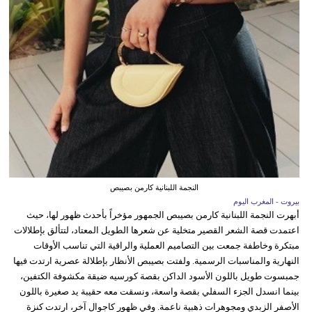
النجمة اللبنانية كارمن بصيبص
بيروت - المغرب اليوم
أبهرت النجمة اللبنانية كارمن بصيبص الجمهور مؤخراً بأحدث ظهور لها، حيث
اعتمدت قصة الشعر القصير متخلية عن شعرها الطويل المعتاد، لتتألق بإطلالات
مبتكرة وخاطفة جمعت بين التصاميم العملية والراقية التي تناسب الأوقات
النهارية والمناسبات الرسمية. ولفتت بصيبص الأنظار بإطلالة عصرية ارتدت فيها
جمبسوت طويل باللون الأسود الداكن بقصة كورسيه ضيقة مكشوفة الكتفين،
بينما انسدل الجزء السفلي بقصة واسعة، ونسقت معه حقيبة يد صغيرة باللون
الأصفر الزبدي ومجوهرات ذهبية ناعمة. وفي ظهور كاجوال آخر، ارتدت كنزة