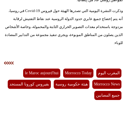
وذكرت النشرة اليومية التي تصدرها الهيئة حول فيروس Covid-19 في روسيا،
بيئة
أنه يتم إخضاع جميع عابري حدود الدولة الروسية عند نقاط التفتيش لرقابة
مدوَّنات
مزدوجة باستخدام معدات التصوير الحراري الثابتة والمحمولة، وخاصة الأشخاص
الذين يصلون من المناطق الموبوءة، ويجري تنفيذ مجموعة من التدابير المضادة
أبراج
للوباء.
فيديو
سيارات
المغرب اليوم
Morrocco Today
le Maroc aujourd'hui
Morrocco News
هيئة حكومية روسية
بفيروس كورونا المستجد
جميع المصابين