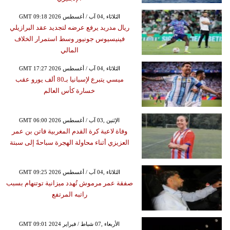
GMT 09:18 2026 الثلاثاء ,04 آب / أغسطس
ريال مدريد يرفع عرضه لتجديد عقد البرازيلي
فينيسيوس جونيور وسط استمرار الخلاف
المالي
GMT 17:27 2026 الثلاثاء ,04 آب / أغسطس
ميسي يتبرع لإسبانيا بـ80 ألف يورو عقب
خسارة كأس العالم
GMT 06:00 2026 الإثنين ,03 آب / أغسطس
وفاة لاعبة كرة القدم المغربية فاتن بن عمر
العزيزي أثناء محاولة الهجرة سباحةً إلى سبتة
GMT 09:25 2026 الثلاثاء ,04 آب / أغسطس
صفقة عمر مرموش تُهدد ميزانية توتنهام بسبب
راتبه المرتفع
GMT 09:01 2024 الأربعاء ,07 شباط / فبراير