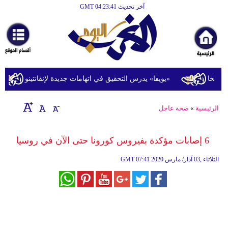
آخر تحديث GMT 04:23:41
الرئيسية
أخبارعاجلة
رياضة
ثقافة
خا
«يويفا» يدرس التحقيق في اتهامات جديدة لإنفانتينو
ت
إقتصاد
الرئيسية
»
صحة عاجل
فن
وموسيقى
6 إصابات مؤكدة بفيروس كورونا حتى الآن في روسيا
أزياء
07:41 2020 الثلاثاء ,03 آذار/ مارس
GMT
صحة
وتغذية
سياحة