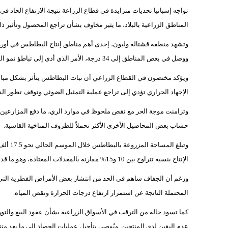
تواجه إسبانيا تحديات متزايدة في قطاع الزراعة نتيجة الارتفاع الحاد ف
المناطق الزراعية بالبلاد، ما يثير مخاوف بشأن تراجع المحصول وتأثير ذ
ووصل في بعض المناطق إلى 34 درجة، الأمر الذي أدى إلى تباطؤ نمو المحصول وتأثر عملياته الحيوية.
ويؤكد مختصون في القطاع الزراعي أن نبات البطاطس يتأثر بشكل مباشر
الإجهاد الحراري تؤدي إلى تراجع عملية التمثيل الضوئي وتوقف تطور الدر
وتزامنت موجة الحر مع نقص ملحوظ في موارد الري، ما دفع المزارعين 
حساب بعض المحاصيل الأخرى الأكثر تحملاً للظروف المناخية القاسية.
وتبلغ ا
الإنتاج بنسبة تتراوح بين 10 و15% مقارنة بالمعدلات المعتادة، وهو ما قد يؤدي إلى انخفاض متوسط الإنتاجية للهكتار بشكل ملحوظ.
ورغم أن الجفاف ساهم في الحد من انتشار بعض الأمراض الفطرية التي 
المحتملة الناتجة عن استمرار ارتفاع درجات الحرارة ونقص المياه.
كما تسود حالة من الترقب في الأسواق الزراعية بشأن عقود البيع والتور
عدم اليقين لدى المنتجين. ويُوصى بتأجيل عمليات الحصاد إلى ما بعد م