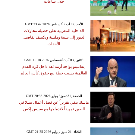
خلال ساعات
GMT 23:47 2026 الأحد ,02 آب / أغسطس
الداخلية المغربية تعلن حصيلة محاولات
العبور إلى سبتة ومليلية وتكشف تفاصيل
الأحداث
GMT 10:18 2026 الإثنين ,03 آب / أغسطس
إنفانتينو يواجه أزمة ثقة داخل كرة القدم
العالمية بسبب خطة بيع حقوق كأس العالم
GMT 20:38 2026 الجمعة ,31 تموز / يوليو
ماسك ينفي تقريراً عن فصل أعمال تسلا في
الصين تمهيداً لاندماجها مع سبيس إكس
GMT 21:25 2026 الثلاثاء ,21 تموز / يوليو