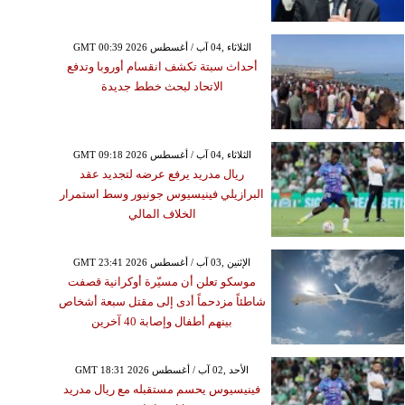
2026
ان فويجو في جواتيمالا
يواصل ثورانه وإجلاء 1700
GMT 00:39 2026 الثلاثاء ,04 آب / أغسطس
أحداث سبتة تكشف انقسام أوروبا وتدفع
بسبب الرماد والتدفقات
الاتحاد لبحث خطط جديدة
الطينية
GMT 09:18 2026 الثلاثاء ,04 آب / أغسطس
ريال مدريد يرفع عرضه لتجديد عقد
البرازيلي فينيسيوس جونيور وسط استمرار
الخلاف المالي
GMT 23:41 2026 الإثنين ,03 آب / أغسطس
موسكو تعلن أن مسيّرة أوكرانية قصفت
شاطئاً مزدحماً أدى إلى مقتل سبعة أشخاص
بينهم أطفال وإصابة 40 آخرين
GMT 18:31 2026 الأحد ,02 آب / أغسطس
فينيسيوس يحسم مستقبله مع ريال مدريد