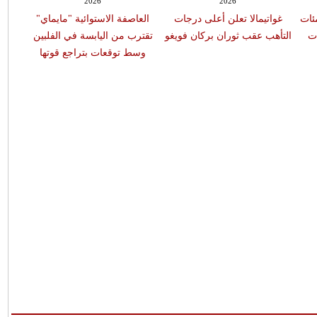
2026
2026
 مئات
غواتيمالا تعلن أعلى درجات
العاصفة الاستوائية "مايماي"
برك
ات
التأهب عقب ثوران بركان فويغو
تقترب من اليابسة في الفلبين
وسط توقعات بتراجع قوتها
شخص 