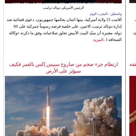
الرئيس الأمريكي دونالد ترامب
واشنطن - المغرب اليوم
أقامت 25 ولاية أميركية، بينها اثنتان يحكمها جمهوريون، دعوى قضائية ضد
إدارة دونالد ترمب، الاثنين، على خلفية فرضه رسوماً جمركية على 60
،
دولة، معتبرة أن سيّد البيت الأبيض تجاوز صلاحياته، وفق ما ذكرته «وكالة
الصحافة ا...
المزيد
فقه
ارتطام جزء ضخم من صاروخ سبيس إكس بالقمر فكيف
سيؤثر على الأرض