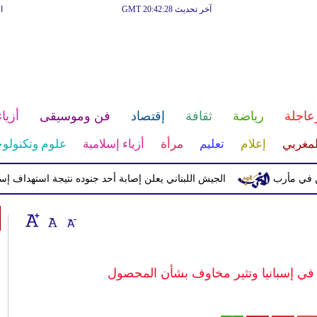
آخر تحديث GMT 20:42:28
ا
عاجلة
رياضة
ثقافة
إقتصاد
فن وموسيقى
أزياء
لمغربي
إعلام
تعليم
مرأة
أزياء إسلامية
علوم وتكنولوج
الجيش اللبناني يعلن إصابة أحد جنوده نتيجة استهداف إسرائيلي
ي إسبانيا وتثير مخاوف بشأن المحصول