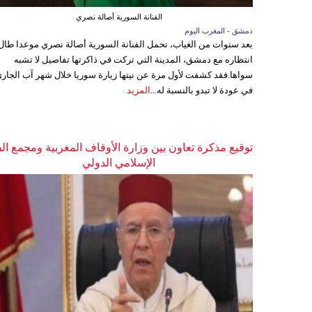
الفنانة السورية أصالة نصري
دمشق - المغرب اليوم
بعد سنوات من الغياب، تحمل الفنانة السورية أصالة نصري موعدا طال
انتظاره مع دمشق، المدينة التي تركت في ذاكرتها تفاصيل لا تشبه
سواها.فقد كشفت لأول مرة عن نيتها زيارة سوريا خلال شهر آب الجاري
في عودة لا تبدو بالنسبة له...
المزيد
توقيع مذكرة تعاون بين وزارة الأوقاف المغربية ومجمع ال
الإسلامي الدولي