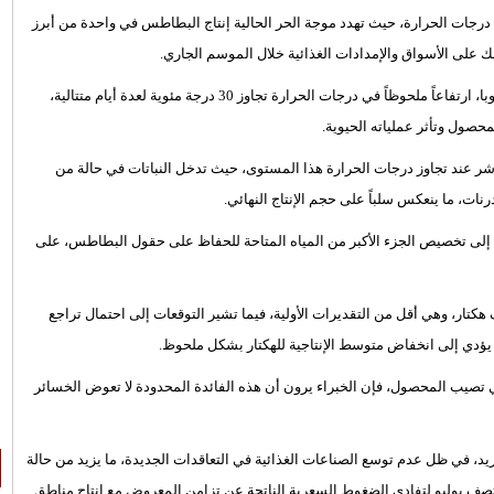
ي درجات الحرارة، حيث تهدد موجة الحر الحالية إنتاج البطاطس في واحدة من أبرز
لك على الأسواق والإمدادات الغذائية خلال الموسم الجاري.
وتشهد منطقة قشتالة وليون، إحدى أهم مناطق إنتاج البطاطس في أوروبا، ارتفاعاً ملحوظاً في درجات الحرارة تجاوز 30 درجة مئوية لعدة أيام متتالية،
 عند تجاوز درجات الحرارة هذا المستوى، حيث تدخل النباتات في حالة من
نات، ما ينعكس سلباً على حجم الإنتاج النهائي.
إلى تخصيص الجزء الأكبر من المياه المتاحة للحفاظ على حقول البطاطس، على
لمساحة المزروعة بالبطاطس خلال الموسم الحالي نحو 17.5 ألف هكتار، وهي أقل من التقديرات الأولية، فيما تشير التوقعات إلى احتمال تراجع
تصيب المحصول، فإن الخبراء يرون أن هذه الفائدة المحدودة لا تعوض الخسائر
يد، في ظل عدم توسع الصناعات الغذائية في التعاقدات الجديدة، ما يزيد من حالة
نتصف يوليو لتفادي الضغوط السعرية الناتجة عن تزامن المعروض مع إنتاج مناطق