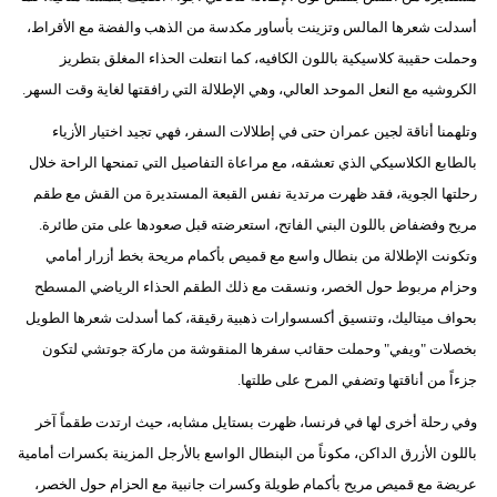
أسدلت شعرها المالس وتزينت بأساور مكدسة من الذهب والفضة مع الأقراط،
وحملت حقيبة كلاسيكية باللون الكافيه، كما انتعلت الحذاء المغلق بتطريز
الكروشيه مع النعل الموحد العالي، وهي الإطلالة التي رافقتها لغاية وقت السهر.
وتلهمنا أناقة لجين عمران حتى في إطلالات السفر، فهي تجيد اختيار الأزياء
بالطابع الكلاسيكي الذي تعشقه، مع مراعاة التفاصيل التي تمنحها الراحة خلال
رحلتها الجوية، فقد ظهرت مرتدية نفس القبعة المستديرة من القش مع طقم
مريح وفضفاض باللون البني الفاتح، استعرضته قبل صعودها على متن طائرة.
وتكونت الإطلالة من بنطال واسع مع قميص بأكمام مريحة بخط أزرار أمامي
وحزام مربوط حول الخصر، ونسقت مع ذلك الطقم الحذاء الرياضي المسطح
بحواف ميتاليك، وتنسيق أكسسوارات ذهبية رقيقة، كما أسدلت شعرها الطويل
بخصلات "ويفي" وحملت حقائب سفرها المنقوشة من ماركة جوتشي لتكون
جزءاً من أناقتها وتضفي المرح على طلتها.
وفي رحلة أخرى لها في فرنسا، ظهرت بستايل مشابه، حيث ارتدت طقماً آخر
باللون الأزرق الداكن، مكوناً من البنطال الواسع بالأرجل المزينة بكسرات أمامية
عريضة مع قميص مريح بأكمام طويلة وكسرات جانبية مع الحزام حول الخصر،