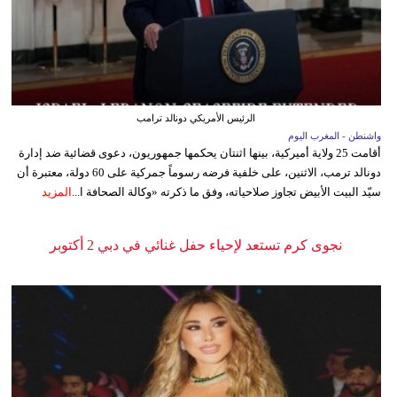
الرئيس الأمريكي دونالد ترامب
واشنطن - المغرب اليوم
أقامت 25 ولاية أميركية، بينها اثنتان يحكمها جمهوريون، دعوى قضائية ضد إدارة
دونالد ترمب، الاثنين، على خلفية فرضه رسوماً جمركية على 60 دولة، معتبرة أن
سيّد البيت الأبيض تجاوز صلاحياته، وفق ما ذكرته «وكالة الصحافة ا...
المزيد
نجوى كرم تستعد لإحياء حفل غنائي في دبي 2 أكتوبر