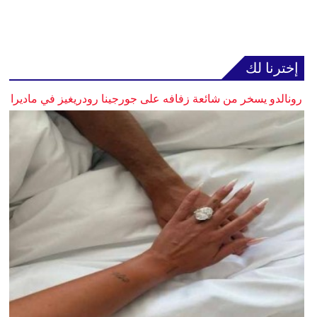
إخترنا لك
رونالدو يسخر من شائعة زفافه على جورجينا رودريغيز في ماديرا