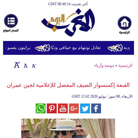
آخر تحديث GMT 08:40:14
الرئيسية
أخبارعاجلة
رياضة
ثقافة
دية
تعادل توتنهام مع خيتافي وديّا
برايتون يقسو على روما ب
إقتصاد
الرئيسية
»
موضة وأزياء
فن
وموسيقى
القبعة إكسسوار الصيف المفضل للإعلامية لجين عمران
أزياء
12:42 2026 الأربعاء ,08 تموز / يوليو
GMT
صحة
وتغذية
سياحة