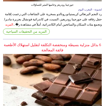
جورجينا رودريغز وخاتمها المثير للتساؤلات
لشبونة - المغرب اليوم
رد النجم البرتغالي كريستيانو رونالدو بسخرية على الشائعات التي زعمت إقامة
حفل زفافه على جورجينا رودريغيز، السبت، في كاتدرائية فونشال بجزيرة ماديرا.
وتجمع مئات السكان والسائحين أمام الكاتدرائية، أملاً في مشاهدة ر�...
المزيد
المزيد من التحقيقات السياحية
6 بدائل منزلية بسيطة ومنخفضة التكلفة لتقليل استهلاك الأطعمة
فائقة المعالجة