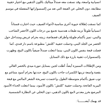
انسيابية واسعة، وقد نسقت معه صندلاً ميتاليك باللون الذهبي مع اختيار حقيبة
مطابقة، دون التخلي عن القبعة التي تعد من إكسسواراتها المفضلة في موسم
الصيف.
كما نسقت إطلالة حيوية أخرى مناسبة لأجواء الصيف، حيث اختارت فستاناً
انسيابياً طويلاً تزينه طبعات هندسية تجمع بين درجات اللون الأخضر الشاحب
والبني، تميز بأكمام طويلة وأطراف فضفاضة، زينته بحزام عريض ومتداخل حول
الخصر من الجلد البني، وحملت حقيبة "كلتش" مطبوعة باسم دار فندي، كما
فضلت قبعة بنفس اللون البني، بينما انتعلت صندلاً صيفياً باللون البيج، وظهرت
بإكسسوارات ذهبية بارزة مع ذلك الستايل.
ومن الإطلالات المميزة أيضاً، أطلت لجين بستايل تنورة ميدي بالخصر العالي
بقصة واسعة تزينها الكسرات جاءت باللون البيج، حددتها بحزام أسود متناغم مع
توب ضيق بأكمام متوسطة الطول، واعتمدت تسريحة الشعر المالس مع قبعة
البيريه الفاتحة، وحملت حقيبة "كلتش" باللون الأسود، بينما انتعلت الحذاء الأسود
المرصع بخرز معدني لامع باللون الذهبي، دون التخلي عن النظارة الشمسية.
قد يهمك أيضـــــــا :