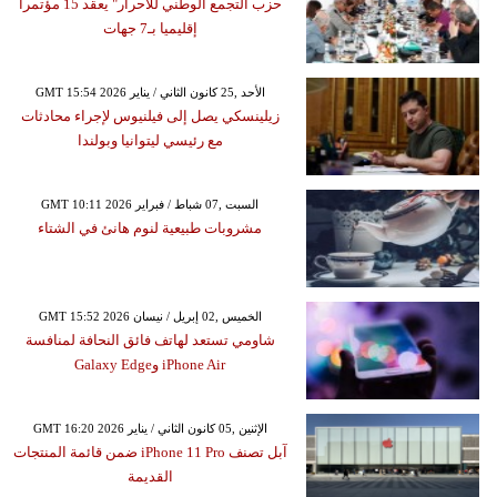
حزب التجمع الوطني للأحرار" يعقد 15 مؤتمرا
إقليميا بـ7 جهات
GMT 15:54 2026 الأحد ,25 كانون الثاني / يناير
زيلينسكي يصل إلى فيلنيوس لإجراء محادثات
مع رئيسي ليتوانيا وبولندا
GMT 10:11 2026 السبت ,07 شباط / فبراير
مشروبات طبيعية لنوم هانئ في الشتاء
GMT 15:52 2026 الخميس ,02 إبريل / نيسان
شاومي تستعد لهاتف فائق النحافة لمنافسة
iPhone Air وGalaxy Edge
GMT 16:20 2026 الإثنين ,05 كانون الثاني / يناير
آبل تصنف iPhone 11 Pro ضمن قائمة المنتجات
القديمة