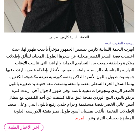
النجمة اللبنانية كارمن بصيبص
بيروت - المغرب اليوم
أبهرت النجمة اللبنانية كارمن بصيبص الجمهور مؤخراً بأحدث ظهور لها، حيث
اعتمدت قصة الشعر القصير متخلية عن شعرها الطويل المعتاد، لتتألق بإطلالات
مبتكرة وخاطفة جمعت بين التصاميم العملية والراقية التي تناسب الأوقات
النهارية والمناسبات الرسمية. ولفتت بصيبص الأنظار بإطلالة عصرية ارتدت فيها
جمبسوت طويل باللون الأسود الداكن بقصة كورسيه ضيقة مكشوفة الكتفين،
بينما انسدل الجزء السفلي بقصة واسعة، ونسقت معه حقيبة يد صغيرة باللون
الأصفر الزبدي ومجوهرات ذهبية ناعمة. وفي ظهور كاجوال آخر، ارتدت كنزة
تريكو باللون البيج الوردي بفتحة عنق مائلة كشفت عن أحد الكتفين، مع بنطال
أبيض عالي الخصر بقصة مستقيمة وحزام جلدي رفيع باللون البني. وعلى صعيد
الإطلالات الفخمة، تألقت بفستان أسود طويل تميز بقصّة الكورسيه العلوية
المطرزة بحبيبات الترتر وتنو...
المزيد
آخر الأخبار الطبية