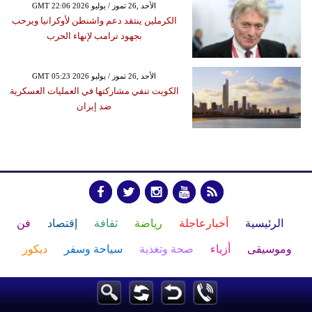
GMT 22:06 2026 الأحد ,26 تموز / يوليو
الكرملين ينتقد دعم واشنطن لأوكرانيا ويرحب
بجهود ترامب لإنهاء الحرب
GMT 05:23 2026 الأحد ,26 تموز / يوليو
الكويت تنفي مشاركتها في العمليات العسكرية
ضد إيران
الرئيسية
أخبارعاجلة
رياضة
ثقافة
إقتصاد
فن
وموسيقى
أزياء
صحة وتغذية
سياحة وسفر
ديكور
أخبار
إعلام
تعليم
مرأة
علوم وتكنولوجيا
بيئة
مدونات
أبراج
فيديو
سيارات