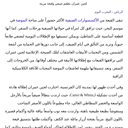
لجين عمران بطقم صيفي وقبعة مزينة
بيئة
الرياض - المغرب اليوم
تبقى القبعة من
الأكسسوارات الصيفية
الأكثر حضوراً على ساحة
الموضة
في
مدوَّنات
موسم البحر، حيث ترافق كل امرأة في جولاتها الصيفية ورحلات السفر، كما أنها
قطعة أساسية على الشاطئ، ويمكن تنسيقها مع الإطلالات اليومية لتضفي طابعاً
أبراج
حيوياً، وتزيد من التألق في أيام الصيف، إلى جانب دورها في الحماية من أشعة
فيديو
الشمس. ومن النجمات الأنيقات العاشقات لتلك الصيحة، الإعلامية لجين عمران،
التي ترافقها القبعات مع إطلالاتها الأنيقة في مختلف أوقاتها، من الخروجات إلى
سيارات
السفر، وتعد تنسيقاتها ملهمة لعاشقات الموضة المحبات للأناقة الكلاسيكية
الراقية.
وفي أحدث ظهور لها بمدينة كان الفرنسية، اختارت لجين عمران إطلالة هادئة
من أحدث تشكيلة لـCarter & White، حيث ارتدت بنطالاً صيفياً مريحاً بالأرجل
الواسعة والخصر المطاطي العالي، جاء مطبوعاً باللون الأصفر الشاحب
ومنقوشاً بطبعة طبيعية باهتة، وارتدت معه توب واسعاً بياقة عالية وأكمام قصيرة
باللون البيج، مزيناً بفتحة أزرار مائلة عند الكتف. وأكملت طلتها بتنسيق قبعة
مستديرة من القش بنفس لون الإطلالة لتحاكي أجواء الصيف بلمسة مثالية، كما