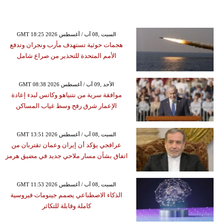
GMT 18:25 2026 السبت ,08 آب / أغسطس
هجمات حوثية تستهدف مأرب ونجران وتدفع
الأمم المتحدة للتحذير من صراع شامل
GMT 08:38 2026 الأحد ,09 آب / أغسطس
موافقة سرية من نتنياهو وكاتس لبدء إعادة
الإعمار شرق رفح وسط غياب المساكن
GMT 13:51 2026 السبت ,08 آب / أغسطس
عراقجي يؤكد أن إيران وعمان تقتربان من
اتفاق بشأن مسار ملاحي جديد في مضيق هرمز
GMT 11:53 2026 السبت ,08 آب / أغسطس
الذكاء الاصطناعي يصمم جينومات فيروسية
كاملة وقابلة للتكاثر