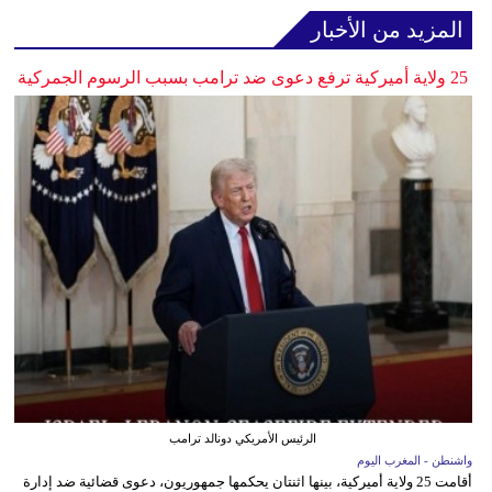
المزيد من الأخبار
25 ولاية أميركية ترفع دعوى ضد ترامب بسبب الرسوم الجمركية
الرئيس الأمريكي دونالد ترامب
واشنطن - المغرب اليوم
أقامت 25 ولاية أميركية، بينها اثنتان يحكمها جمهوريون، دعوى قضائية ضد إدارة