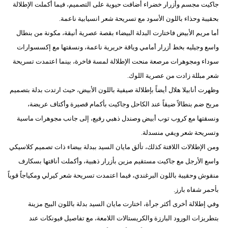
جاكيت مجسم وأزرار خضراء أضافت حيوية على التصميم، فيما أكملت الإطلالة
بحقيبة وحذاء باللون الأسود مع تسريحة شعر انسيابية ناعمة.
أما مريم الأبيض فاختارت البدلة البيضاء بقصة عصرية أنيقة، مكونة من بنطال
واسع وجيليه بخط أزرار أمامي وياقة حريرية ناعمة، ونسقتها مع إكسسوارات
سوداء ومجوهرات مرصعة منحت الإطلالة لمسة فاخرة، بينما اعتمدت تسريحة
شعر مبللة زادت من عصرية اللوك.
وظهرت أنابيلا هلال أيضاً بإطلالة صيفية باللون الأبيض، حيث ارتدت بدلة بتصميم
مريح ضم بنطالاً ضيقاً عند الكاحل وجاكيت بأكمام قصيرة وأكتاف عريضة،
ونسقتها مع كروب توب أبيض وصندل ذهبي رفيع، إلى جانب مجوهرات ماسية
وتسريحة شعر ويفي منسدلة.
ومن الإطلالات اللافتة كذلك، تألق مايان السيد ببدلة بيضاء ذات تصميم كلاسيكي
واسع الأرجل مع جاكيت مستقيم مزين بأزرار ذهبية، وأكملت أناقتها بسكارف
منقوش وحقيبة باللون البرغندي، فيما اعتمدت تسريحة شعر كيرلي ومكياجاً قوياً
بأحمر شفاه بارز.
وفي إطلالة أخرى أكثر جرأة، اختارت مايان السيد بدلة باللون البيج مزينة
بتطريزات الورود البارزة والكريستالات اللامعة، مع تفاصيل فيونكات عند