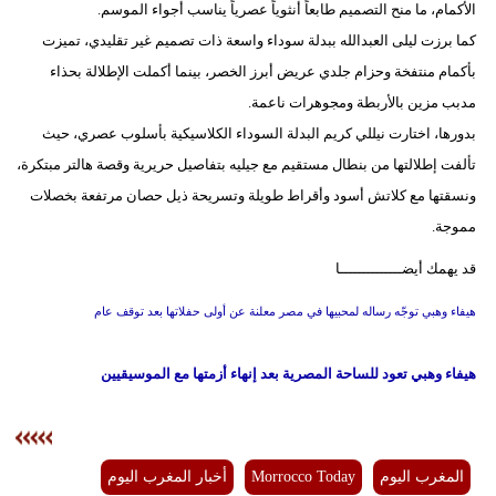
الأكمام، ما منح التصميم طابعاً أنثوياً عصرياً يناسب أجواء الموسم.
كما برزت ليلى العبدالله ببدلة سوداء واسعة ذات تصميم غير تقليدي، تميزت
بأكمام منتفخة وحزام جلدي عريض أبرز الخصر، بينما أكملت الإطلالة بحذاء
مدبب مزين بالأربطة ومجوهرات ناعمة.
بدورها، اختارت نيللي كريم البدلة السوداء الكلاسيكية بأسلوب عصري، حيث
تألفت إطلالتها من بنطال مستقيم مع جيليه بتفاصيل حريرية وقصة هالتر مبتكرة،
ونسقتها مع كلاتش أسود وأقراط طويلة وتسريحة ذيل حصان مرتفعة بخصلات
مموجة.
قد يهمك أيضــــــــــــــا
هيفاء وهبي توجّه رساله لمحبيها في مصر معلنة عن أولى حفلاتها بعد توقف عام
هيفاء وهبي تعود للساحة المصرية بعد إنهاء أزمتها مع الموسيقيين
المغرب اليوم
Morrocco Today
أخبار المغرب اليوم