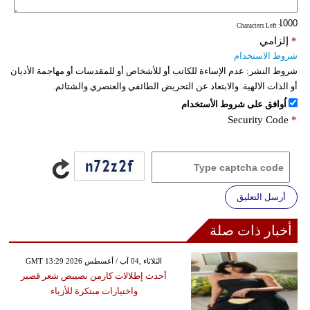
: Characters Left
*
إلزامي
شروط الاستخدام
شروط النشر:
عدم الإساءة للكاتب أو للأشخاص أو للمقدسات أو مهاجمة الأديان
أو الذات الالهية. والابتعاد عن التحريض الطائفي والعنصري والشتائم.
اُوافق على شروط الأستخدام
Security Code
*
أرسل التعليق
أخبار ذات صلة
GMT 13:29 2026 الثلاثاء ,04 آب / أغسطس
أحدث إطلالات كارمن بصيبص شعر قصير
واختيارات مبتكرة للأزياء