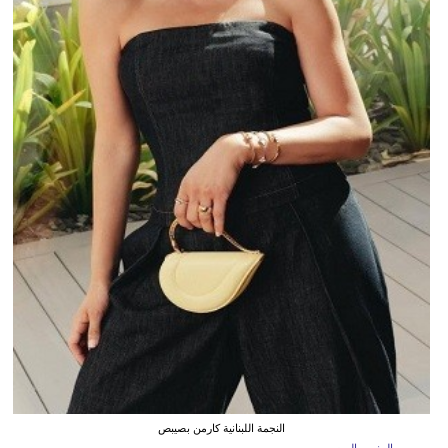
النجمة اللبنانية كارمن بصيبص
بيروت - المغرب اليوم