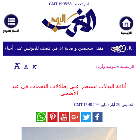
آخر تحديث GMT 19:35:55
الرئيسية
أخبارعاجلة
رياضة
ثقافة
مقتل شخصين وإصابة 14 في قصف للحوثيين على أحياء سكنية ومخيمات للنازحين في مأرب
إقتصاد
الرئيسية
»
موضة وأزياء
فن
وموسيقى
أناقة البدلات تسيطر على إطلالات النجمات في عيد
الأضحى
أزياء
12:48 2026 الخميس ,28 أيار / مايو
GMT
صحة
وتغذية
سياحة