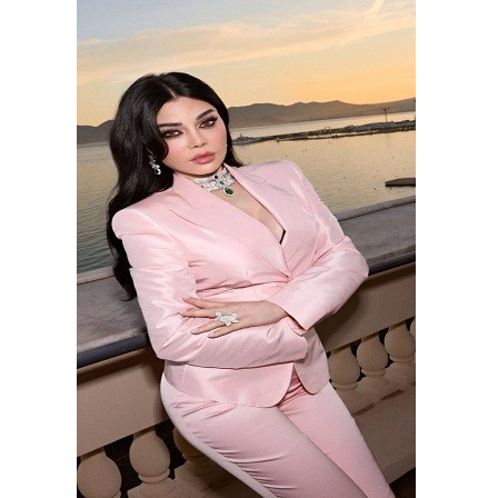
وسفر
ديكور
أخبار
البرلمان
المغربي
إعلام
تعليم
مرأة
أزياء
إسلامية
علوم
وتكنولوجيا