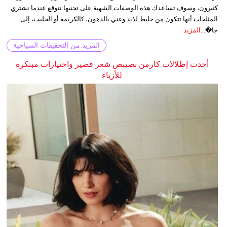
كثيرون، وسوف تساعدك هذه الوصفات الشهية على تجنبها.نتوقع عندما نشتري
المثلجات أنها تتكون من خليط لذيذ وغني بالدهون، كالكريمة أو الحليب، إلى
جا�...
المزيد
المزيد من التحقيقات السياحية
أحدث إطلالات كارمن بصيبص شعر قصير واختيارات مبتكرة
للأزياء