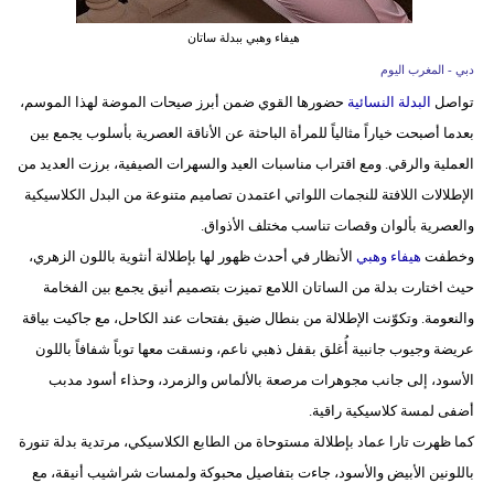
هيفاء وهبي ببدلة ساتان
بيئة
دبي - المغرب اليوم
مدوَّنات
تواصل
البدلة النسائية
حضورها القوي ضمن أبرز صيحات الموضة لهذا الموسم،
بعدما أصبحت خياراً مثالياً للمرأة الباحثة عن الأناقة العصرية بأسلوب يجمع بين
أبراج
العملية والرقي. ومع اقتراب مناسبات العيد والسهرات الصيفية، برزت العديد من
فيديو
الإطلالات اللافتة للنجمات اللواتي اعتمدن تصاميم متنوعة من البدل الكلاسيكية
والعصرية بألوان وقصات تناسب مختلف الأذواق.
سيارات
وخطفت
هيفاء وهبي
الأنظار في أحدث ظهور لها بإطلالة أنثوية باللون الزهري،
حيث اختارت بدلة من الساتان اللامع تميزت بتصميم أنيق يجمع بين الفخامة
والنعومة. وتكوّنت الإطلالة من بنطال ضيق بفتحات عند الكاحل، مع جاكيت بياقة
عريضة وجيوب جانبية أُغلق بقفل ذهبي ناعم، ونسقت معها توباً شفافاً باللون
الأسود، إلى جانب مجوهرات مرصعة بالألماس والزمرد، وحذاء أسود مدبب
أضفى لمسة كلاسيكية راقية.
كما ظهرت تارا عماد بإطلالة مستوحاة من الطابع الكلاسيكي، مرتدية بدلة تنورة
باللونين الأبيض والأسود، جاءت بتفاصيل محبوكة ولمسات شراشيب أنيقة، مع