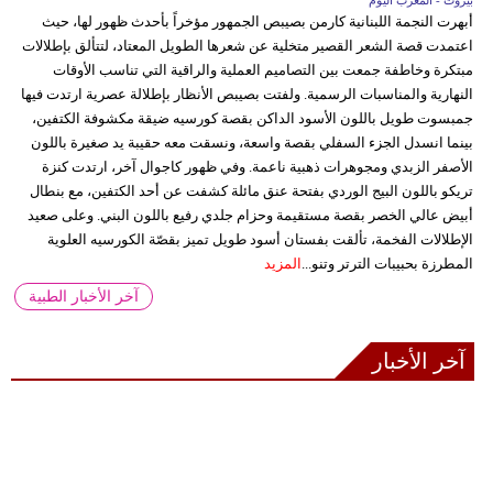
أبهرت النجمة اللبنانية كارمن بصيبص الجمهور مؤخراً بأحدث ظهور لها، حيث
اعتمدت قصة الشعر القصير متخلية عن شعرها الطويل المعتاد، لتتألق بإطلالات
مبتكرة وخاطفة جمعت بين التصاميم العملية والراقية التي تناسب الأوقات
النهارية والمناسبات الرسمية. ولفتت بصيبص الأنظار بإطلالة عصرية ارتدت فيها
جمبسوت طويل باللون الأسود الداكن بقصة كورسيه ضيقة مكشوفة الكتفين،
بينما انسدل الجزء السفلي بقصة واسعة، ونسقت معه حقيبة يد صغيرة باللون
الأصفر الزبدي ومجوهرات ذهبية ناعمة. وفي ظهور كاجوال آخر، ارتدت كنزة
تريكو باللون البيج الوردي بفتحة عنق مائلة كشفت عن أحد الكتفين، مع بنطال
أبيض عالي الخصر بقصة مستقيمة وحزام جلدي رفيع باللون البني. وعلى صعيد
الإطلالات الفخمة، تألقت بفستان أسود طويل تميز بقصّة الكورسيه العلوية
المطرزة بحبيبات الترتر وتنو...
المزيد
آخر الأخبار الطبية
آخر الأخبار