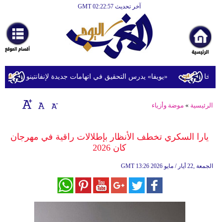
آخر تحديث GMT 02:22:57
الرئيسية
أخبارعاجلة
رياضة
ثقافة
ا
«يويفا» يدرس التحقيق في اتهامات جديدة لإنفانتينو
تح
إقتصاد
الرئيسية
»
موضة وأزياء
فن
وموسيقى
يارا السكري تخطف الأنظار بإطلالات راقية في مهرجان
كان 2026
أزياء
13:26 2026 الجمعة ,22 أيار / مايو
GMT
صحة
وتغذية
سياحة