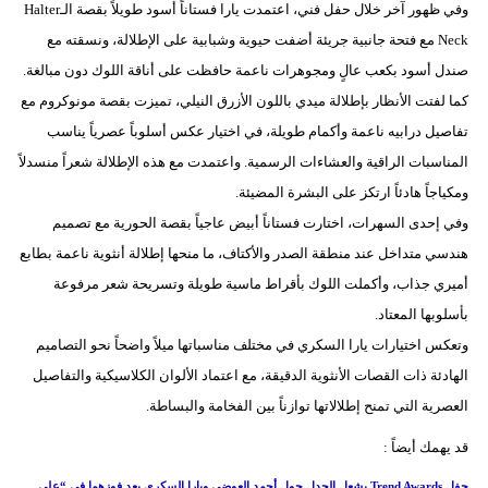
وفي ظهور آخر خلال حفل فني، اعتمدت يارا فستاناً أسود طويلاً بقصة الـHalter
Neck مع فتحة جانبية جريئة أضفت حيوية وشبابية على الإطلالة، ونسقته مع
صندل أسود بكعب عالٍ ومجوهرات ناعمة حافظت على أناقة اللوك دون مبالغة.
كما لفتت الأنظار بإطلالة ميدي باللون الأزرق النيلي، تميزت بقصة مونوكروم مع
تفاصيل درابيه ناعمة وأكمام طويلة، في اختيار عكس أسلوباً عصرياً يناسب
المناسبات الراقية والعشاءات الرسمية. واعتمدت مع هذه الإطلالة شعراً منسدلاً
ومكياجاً هادئاً ارتكز على البشرة المضيئة.
وفي إحدى السهرات، اختارت فستاناً أبيض عاجياً بقصة الحورية مع تصميم
هندسي متداخل عند منطقة الصدر والأكتاف، ما منحها إطلالة أنثوية ناعمة بطابع
أميري جذاب، وأكملت اللوك بأقراط ماسية طويلة وتسريحة شعر مرفوعة
بأسلوبها المعتاد.
وتعكس اختيارات يارا السكري في مختلف مناسباتها ميلاً واضحاً نحو التصاميم
الهادئة ذات القصات الأنثوية الدقيقة، مع اعتماد الألوان الكلاسيكية والتفاصيل
العصرية التي تمنح إطلالاتها توازناً بين الفخامة والبساطة.
قد يهمك أيضاً :
حفل Trend Awards يشعل الجدل حول أحمد العوضي ويارا السكري بعد فوزهما في “علي