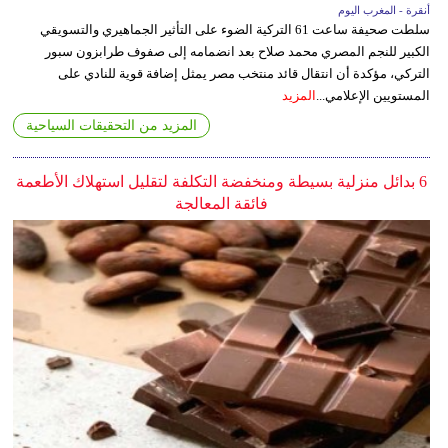
أنقرة - المغرب اليوم
سلطت صحيفة ساعت 61 التركية الضوء على التأثير الجماهيري والتسويقي
الكبير للنجم المصري محمد صلاح بعد انضمامه إلى صفوف طرابزون سبور
التركي، مؤكدة أن انتقال قائد منتخب مصر يمثل إضافة قوية للنادي على
المستويين الإعلامي...
المزيد
المزيد من التحقيقات السياحية
6 بدائل منزلية بسيطة ومنخفضة التكلفة لتقليل استهلاك الأطعمة
فائقة المعالجة