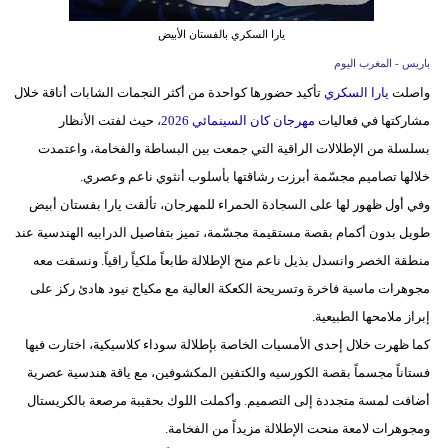
يارا السكري بالفستان الأبيض
بيئة
باريس - المغرب اليوم
مدوَّنات
واصلت
يارا السكري
تأكيد حضورها كواحدة من أكثر النجمات الشابات أناقة خلال
مشاركتها في فعاليات
مهرجان كان السينمائي 2026،
حيث لفتت الأنظار
أبراج
بسلسلة من الإطلالات الراقية التي جمعت بين البساطة والفخامة، واعتمدت
فيديو
خلالها تصاميم مجسّمة أبرزت رشاقتها بأسلوب أنثوي ناعم وعصري.
وفي أول ظهور لها على السجادة الحمراء للمهرجان، تألقت يارا بفستان أبيض
سيارات
طويل بدون أكمام بقصة مستقيمة مجسّمة، تميز بتفاصيل الدرابيه الهندسية عند
منطقة الخصر وانسدل بذيل ناعم منح الإطلالة طابعاً ملكياً راقياً. ونسقت معه
مجوهرات ماسية فاخرة وتسريحة الكعكة العالية مع مكياج نيود هادئ ركز على
إبراز ملامحها الطبيعية.
كما ظهرت خلال إحدى الأمسيات الخاصة بإطلالة سوداء كلاسيكية، اختارت فيها
فستاناً مجسماً بقصة الكورسيه والكتفين المكشوفين، مع ياقة هندسية عصرية
أضافت لمسة متجددة إلى التصميم. وأكملت اللوك بحقيبة مرصعة بالكريستال
ومجوهرات لامعة منحت الإطلالة مزيداً من الفخامة.