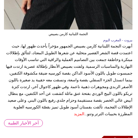
النجمة اللبنانية كارمن بصيبص
بيروت - المغرب اليوم
أبهرت النجمة اللبنانية كارمن بصيبص الجمهور مؤخراً بأحدث ظهور لها، حيث
اعتمدت قصة الشعر القصير متخلية عن شعرها الطويل المعتاد، لتتألق بإطلالات
مبتكرة وخاطفة جمعت بين التصاميم العملية والراقية التي تناسب الأوقات
النهارية والمناسبات الرسمية. ولفتت بصيبص الأنظار بإطلالة عصرية ارتدت فيها
جمبسوت طويل باللون الأسود الداكن بقصة كورسيه ضيقة مكشوفة الكتفين،
بينما انسدل الجزء السفلي بقصة واسعة، ونسقت معه حقيبة يد صغيرة باللون
الأصفر الزبدي ومجوهرات ذهبية ناعمة. وفي ظهور كاجوال آخر، ارتدت كنزة
تريكو باللون البيج الوردي بفتحة عنق مائلة كشفت عن أحد الكتفين، مع بنطال
أبيض عالي الخصر بقصة مستقيمة وحزام جلدي رفيع باللون البني. وعلى صعيد
الإطلالات الفخمة، تألقت بفستان أسود طويل تميز بقصّة الكورسيه العلوية
المطرزة بحبيبات الترتر وتنو...
المزيد
آخر الأخبار الطبية