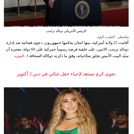
الرئيس الأمريكي دونالد ترامب
واشنطن - المغرب اليوم
أقامت 25 ولاية أميركية، بينها اثنتان يحكمها جمهوريون، دعوى قضائية ضد إدارة
دونالد ترمب، الاثنين، على خلفية فرضه رسوماً جمركية على 60 دولة، معتبرة أن
سيّد البيت الأبيض تجاوز صلاحياته، وفق ما ذكرته «وكالة الصحافة ا...
المزيد
نجوى كرم تستعد لإحياء حفل غنائي في دبي 2 أكتوبر