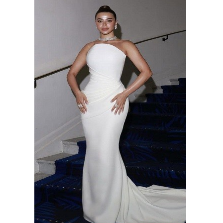
وسفر
ديكور
أخبار
البرلمان
المغربي
إعلام
تعليم
مرأة
أزياء
إسلامية
علوم
وتكنولوجيا