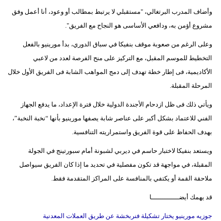
وأضاف المدرب البرتغالي، "مستقبلي لا يرتبط بمطالب أو وعود، أنا أعمل وفق
بيئة
مشروع أؤمن به، ودافعي الأساسى هو النجاح مع الفريق".
مدوَّنات
وعلى الرغم من صعوبة موقف بنفيكا في سباق الدوري، بدأ مورينيو بالفعل
التخطيط للموسم المقبل، مع التركيز على منح الفرصة لعدد من لاعبي
أبراج
الأكاديمية، فى إطار خطة تهدف إلى دمج المواهب الشابة فى الفريق الأول خلال
فيديو
المرحلة المقبلة.
ويأتي ذلك فى ظل ازدحام الأجندة الدولية خلال فترة الإعداد، ما يدفع الجهاز
سيارات
الفني للاعتماد بشكل أكبر على عناصر شابة يصفها مورينيو بأنها “نخبة النخبة”،
بهدف الحفاظ على قوة الفريق واستمراريته التنافسية.
ويستعد بنفيكا لاختبار حاسم في ديربي لشبونة أمام سبورتينج في الجولة
المقبلة، في مواجهة قد تكون مفصلية في تحديد ما إذا كان الفريق سيواصل
ملاحقة القمة أو يكتفي بالمنافسة على المراكز المتقدمة فقط.
قد يهمك أيضــــــــــــــا
جوزيه مورينيو يختار تشكيلة فنربخشة عن طريق العملات المعدنية