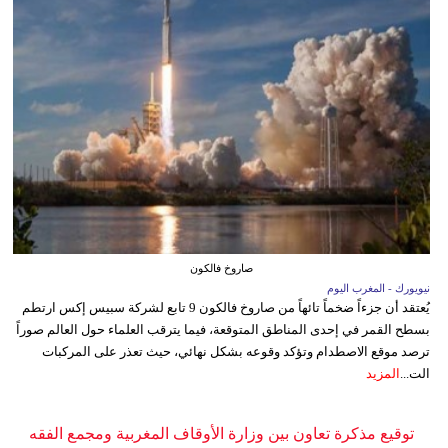
صاروخ فالكون
نيويورك - المغرب اليوم
يُعتقد أن جزءاً ضخماً تائهاً من صاروخ فالكون 9 تابع لشركة سبيس إكس ارتطم
بسطح القمر في إحدى المناطق المتوقعة، فيما يترقب العلماء حول العالم صوراً
ترصد موقع الاصطدام وتؤكد وقوعه بشكل نهائي، حيث تعذر على المركبات
الت...
المزيد
توقيع مذكرة تعاون بين وزارة الأوقاف المغربية ومجمع الفقه