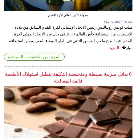
بطولة كأس العالم لكرة القدم
مدريد - المغرب اليوم
طلب لويس روبياليس رئيس الاتحاد الإسباني لكرة القدم السابق من بلاده
الانسحاب من استضافة كأس العالم 2030 في حال قرر الاتحاد الدولي لكرة
القدم "فيفا" منح ملعب الحسن الثاني في الدار البيضاء المغربية حق استضافة
مبار�...
المزيد
المزيد من التحقيقات السياحية
6 بدائل منزلية بسيطة ومنخفضة التكلفة لتقليل استهلاك الأطعمة
فائقة المعالجة