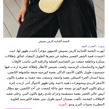
النجمة اللبنانية كارمن بصيبص
بيروت - المغرب اليوم
أبهرت النجمة اللبنانية كارمن بصيبص الجمهور مؤخراً بأحدث ظهور لها، حيث
اعتمدت قصة الشعر القصير متخلية عن شعرها الطويل المعتاد، لتتألق بإطلالات
مبتكرة وخاطفة جمعت بين التصاميم العملية والراقية التي تناسب الأوقات
النهارية والمناسبات الرسمية. ولفتت بصيبص الأنظار بإطلالة عصرية ارتدت فيها
جمبسوت طويل باللون الأسود الداكن بقصة كورسيه ضيقة مكشوفة الكتفين،
بينما انسدل الجزء السفلي بقصة واسعة، ونسقت معه حقيبة يد صغيرة باللون
الأصفر الزبدي ومجوهرات ذهبية ناعمة. وفي ظهور كاجوال آخر، ارتدت كنزة
تريكو باللون البيج الوردي بفتحة عنق مائلة كشفت عن أحد الكتفين، مع بنطال
أبيض عالي الخصر بقصة مستقيمة وحزام جلدي رفيع باللون البني. وعلى صعيد
الإطلالات الفخمة، تألقت بفستان أسود طويل تميز بقصّة الكورسيه العلوية
المطرزة بحبيبات الترتر وتنو...
المزيد