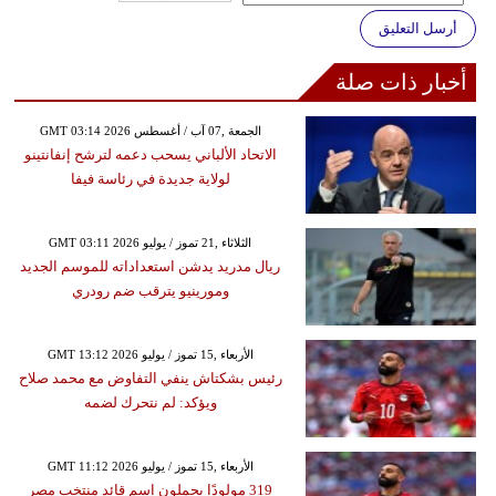
أرسل التعليق
أخبار ذات صلة
GMT 03:14 2026 الجمعة ,07 آب / أغسطس
الاتحاد الألباني يسحب دعمه لترشح إنفانتينو
لولاية جديدة في رئاسة فيفا
GMT 03:11 2026 الثلاثاء ,21 تموز / يوليو
ريال مدريد يدشن استعداداته للموسم الجديد
ومورينيو يترقب ضم رودري
GMT 13:12 2026 الأربعاء ,15 تموز / يوليو
رئيس بشكتاش ينفي التفاوض مع محمد صلاح
ويؤكد: لم نتحرك لضمه
GMT 11:12 2026 الأربعاء ,15 تموز / يوليو
319 مولودًا يحملون اسم قائد منتخب مصر