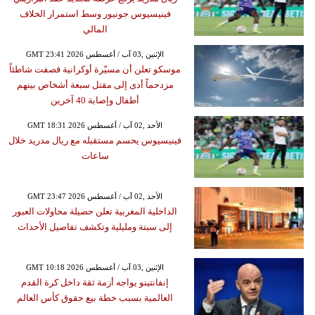
فينيسيوس جونيور وسط استمرار الخلاف
المالي
GMT 23:41 2026 الإثنين ,03 آب / أغسطس
موسكو تعلن أن مسيّرة أوكرانية قصفت شاطئاً
مزدحماً أدى إلى مقتل سبعة أشخاص بينهم
أطفال وإصابة 40 آخرين
GMT 18:31 2026 الأحد ,02 آب / أغسطس
فينيسيوس يحسم مستقبله مع ريال مدريد خلال
ساعات
GMT 23:47 2026 الأحد ,02 آب / أغسطس
الداخلية المغربية تعلن حصيلة محاولات العبور
إلى سبتة ومليلية وتكشف تفاصيل الأحداث
GMT 10:18 2026 الإثنين ,03 آب / أغسطس
إنفانتينو يواجه أزمة ثقة داخل كرة القدم
العالمية بسبب خطة بيع حقوق كأس العالم