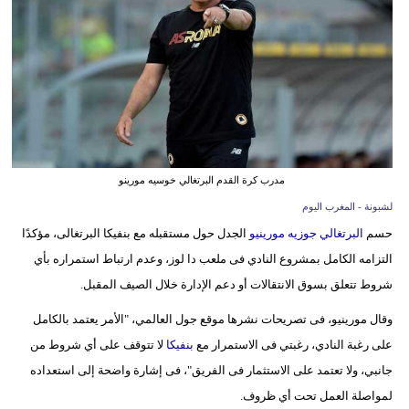
وسفر
ديكور
أخبار
البرلمان
المغربي
مدرب كرة القدم البرتغالي خوسيه مورينو
إعلام
لشبونة - المغرب اليوم
تعليم
حسم
البرتغالي جوزيه مورينيو
الجدل حول مستقبله مع بنفيكا البرتغالى، مؤكدًا
التزامه الكامل بمشروع النادي فى ملعب دا لوز، وعدم ارتباط استمراره بأي
مرأة
شروط تتعلق بسوق الانتقالات أو دعم الإدارة خلال الصيف المقبل.
أزياء
وقال مورينيو، فى تصريحات نشرها موقع جول العالمي، "الأمر يعتمد بالكامل
إسلامية
على رغبة النادي، رغبتي فى الاستمرار مع
بنفيكا
لا تتوقف على أي شروط من
جانبي، ولا تعتمد على الاستثمار فى الفريق"، فى إشارة واضحة إلى استعداده
علوم
لمواصلة العمل تحت أي ظروف.
وتكنولوجيا