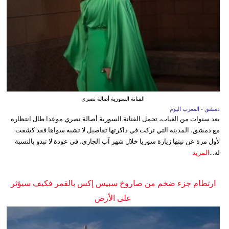
الفنانة السورية أصالة نصري
دمشق - المغرب اليوم
بعد سنوات من الغياب، تحمل الفنانة السورية أصالة نصري موعدا طال انتظاره
مع دمشق، المدينة التي تركت في ذاكرتها تفاصيل لا تشبه سواها.فقد كشفت
لأول مرة عن نيتها زيارة سوريا خلال شهر آب الجاري، في عودة لا تبدو بالنسبة
له...
المزيد
ارتطام جزء ضخم من صاروخ سبيس إكس بالقمر فكيف سيؤثر
على الأرض