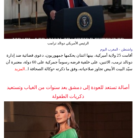
الرئيس الأمريكي دونالد ترامب
واشنطن - المغرب اليوم
أقامت 25 ولاية أميركية، بينها اثنتان يحكمها جمهوريون، دعوى قضائية ضد إدارة
دونالد ترمب، الاثنين، على خلفية فرضه رسوماً جمركية على 60 دولة، معتبرة أن
سيّد البيت الأبيض تجاوز صلاحياته، وفق ما ذكرته «وكالة الصحافة ا...
المزيد
أصالة تستعد للعودة إلى دمشق بعد سنوات من الغياب وتستعيد
ذكريات الطفولة