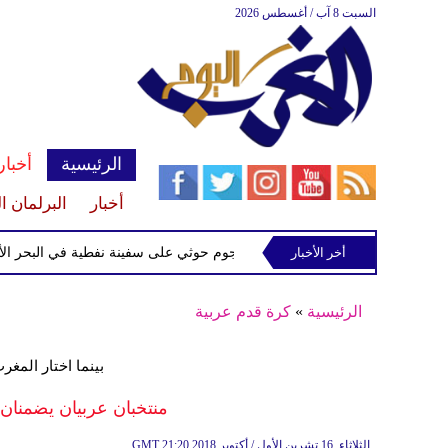
السبت 8 آب / أغسطس 2026
الرئيسية
أخبار
أخبار
البرلمان ا
إسرائيلي
أخر الأخبار
إحباط هجوم حوثي على سفينة نفطية في البحر الأحمر
الرئيسية
»
كرة قدم عربية
بينما اختار المغ
منتخبان عربيان يضمنان ال
21:20 2018 الثلاثاء ,16 تشرين الأول / أكتوبر
GMT