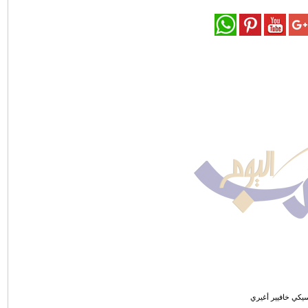
يكي خافيير أغيري