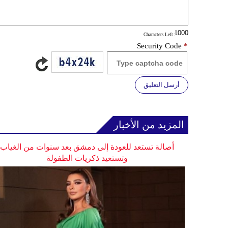
: Characters Left
Security Code
*
أرسل التعليق
المزيد من الأخبار
أصالة تستعد للعودة إلى دمشق بعد سنوات من الغياب
وتستعيد ذكريات الطفولة