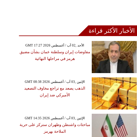
الأخبار الأكثر قراءة
الأربعاء ,04 تشرين الأول / أكتوبر GMT
23:21 2023
GMT 17:27 2026 الأحد ,02 آب / أغسطس
السعودية تتطلع لمونديال 2034
مفاوضات إيران وسلطنة عمان بشأن مضيق
 لتنضم إلى قائمة أفضل
هرمز في مراحلها النهائية
10 دوريات بالعالم
GMT 08:38 2026 الإثنين ,03 آب / أغسطس
الذهب يصعد مع تراجع مخاوف التصعيد
الأميركي ضد إيران
GMT 14:35 2026 الإثنين ,03 آب / أغسطس
مباحثات واشنطن وطهران ستركز على حرية
الملاحة بهرمز