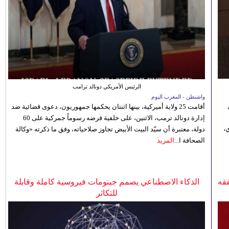
الرئيس الأمريكي دونالد ترامب
واشنطن - المغرب اليوم
أقامت 25 ولاية أميركية، بينها اثنتان يحكمها جمهوريون، دعوى قضائية ضد
إدارة دونالد ترمب، الاثنين، على خلفية فرضه رسوماً جمركية على 60
،
دولة، معتبرة أن سيّد البيت الأبيض تجاوز صلاحياته، وفق ما ذكرته «وكالة
الصحافة ا...
المزيد
فقه
الذكاء الاصطناعي يصمم جينومات فيروسية كاملة وقابلة
للتكاثر