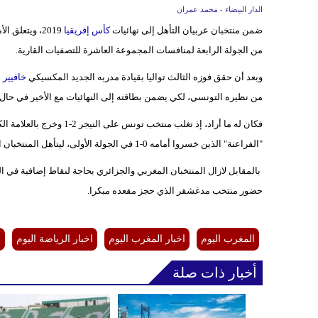
الدار البيضاء - محمد عمران
ضمن منتخبان عربيان التأهل إلى نهائيات
كأس إفريقيا
2019، ويتعل
من الجولة الرابعة لمنافسات المجموعة العاشرة للتصفيات القارية.
وبعد أن حقق فوزه الثالث تواليا بقيادة مدربه الجديد المكسيكي
خافيير 
من نظيره التونسي، لكي يضمن بطاقته إلى النهائيات مع الأخير في حال ف
"الفراعنة" الذين خسروا أمامه 0-1 في الجولة الأولى، ليتأهل المنتخبان العربيان معا.
بالمقابل لازال المنتخبان المغربي والجزائري بحاجة لنقاط إضافية في ا
حضور منتخب مدغشقر الذي حجز مقعده مبكرا.
المغرب اليوم
اخبار المغرب اليوم
اخبار الرياضة اليوم
م
أخبار ذات صلة