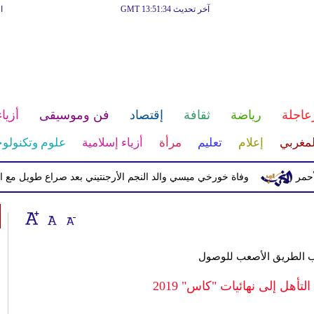
آخر تحديث GMT 13:51:34
ا
عاجلة
رياضة
ثقافة
إقتصاد
فن وموسيقى
أزياء
لمغربي
إعلام
تعليم
مرأة
أزياء إسلامية
علوم وتكنولوج
وفاة خورخي ميسي والد النجم الأرجنتيني بعد صراع طويل مع المرض
رب الطريق الأصعب للوصول
تأهل إلى نهائيات "كاس" 2019