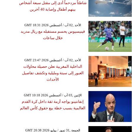
شاطئاً مزدحماً أدى إلى مقتل سبعة أشخاص
بينهم أطفال وإصابة 40 آخرين
GMT 18:31 2026 الأحد ,02 آب / أغسطس
فينيسيوس يحسم مستقبله مع ريال مدريد
خلال ساعات
GMT 23:47 2026 الأحد ,02 آب / أغسطس
الداخلية المغربية تعلن حصيلة محاولات
العبور إلى سبتة ومليلية وتكشف تفاصيل
الأحداث
GMT 10:18 2026 الإثنين ,03 آب / أغسطس
إنفانتينو يواجه أزمة ثقة داخل كرة القدم
العالمية بسبب خطة بيع حقوق كأس العالم
GMT 20:38 2026 الجمعة ,31 تموز / يوليو