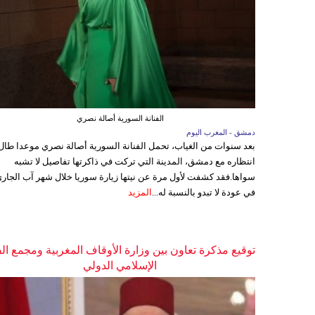
الفنانة السورية أصالة نصري
دمشق - المغرب اليوم
بعد سنوات من الغياب، تحمل الفنانة السورية أصالة نصري موعدا طال
انتظاره مع دمشق، المدينة التي تركت في ذاكرتها تفاصيل لا تشبه
سواها.فقد كشفت لأول مرة عن نيتها زيارة سوريا خلال شهر آب الجاري
في عودة لا تبدو بالنسبة له...
المزيد
توقيع مذكرة تعاون بين وزارة الأوقاف المغربية ومجمع ال
الإسلامي الدولي