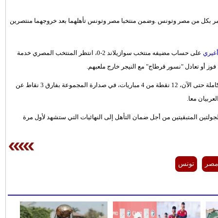
ق الأمر بكل من مصر وتونس .وضمن منتخبا مصر وتونس تأهلهما بعد خروجهما منتصرين
أغيري
على حساب مضيفه منتخب سوازيلاند 2-0، انتظر المنتخب المصري خدمة
وز أو تعادل "نسور قرطاج" مع النيجر خارج ملعبهم.
فكان له ما أراد، إذ تغلب منتخب تونس على النيجر 2-1 وخرج بالعلامة الكاملة حتى الآن، 12 نقطة من 4 مباريات، في صدارة المجموعة بفارق 3 نقاط عن
لجولتين المتبقيتين من أجل ضمان التأهل إلى النهائيات التي ستشهد لأول مرة
صر
تونس