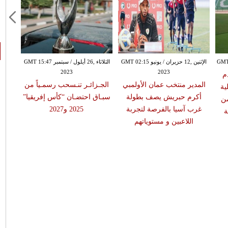
الإثنين ,12 حزيران / يونيو GMT 02:15
الثلاثاء ,26 أيلول / سبتمبر GMT 15:47
2023
2023
م
المدير منتخب عمان الأولمبي
الجـزائـر تنـسحب رسمـياً من
ية
أكرم حبريش يصف بطولة
سبـاق احتضـان “كأس إفريقيا”
وتسعى
من
غرب آسيا بالفرصة لتجربة
2025 و2027
ة
اللاعبين و مستوياتهم