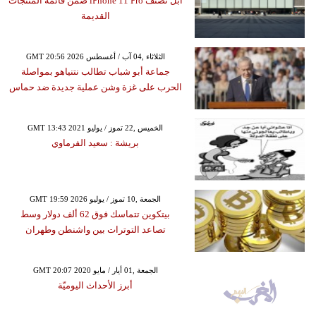
آبل تصنف iPhone 11 Pro ضمن قائمة المنتجات
القديمة
GMT 20:56 2026 الثلاثاء ,04 آب / أغسطس
جماعة أبو شباب تطالب نتنياهو بمواصلة
الحرب على غزة وشن عملية جديدة ضد حماس
GMT 13:43 2021 الخميس ,22 تموز / يوليو
بريشة : سعيد الفرماوي
GMT 19:59 2026 الجمعة ,10 تموز / يوليو
بيتكوين تتماسك فوق 62 ألف دولار وسط
تصاعد التوترات بين واشنطن وطهران
GMT 20:07 2020 الجمعة ,01 أيار / مايو
أبرز الأحداث اليوميّة