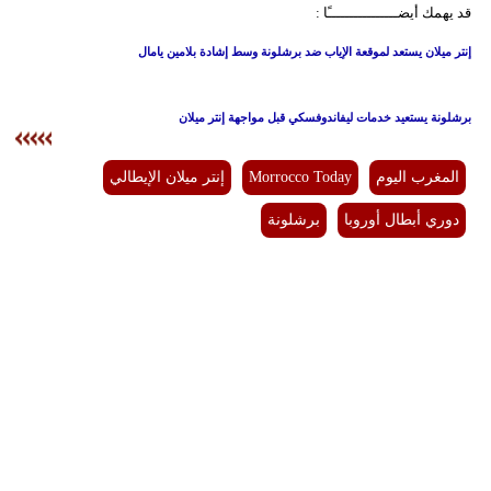
قد يهمك أيضــــــــــــــــًا :
إنتر ميلان يستعد لموقعة الإياب ضد برشلونة وسط إشادة بلامين يامال
برشلونة يستعيد خدمات ليفاندوفسكي قبل مواجهة إنتر ميلان
المغرب اليوم
Morrocco Today
إنتر ميلان الإيطالي
دوري أبطال أوروبا
برشلونة