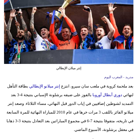
وسفر
ديكور
أخبار
البرلمان
المغربي
إعلام
إنتر ميلان الإيطالي
مدريد - المغرب اليوم
تعليم
بعد ملحمة كروية في ملعب سان سيرو، انتزع
إنتر ميلانو الإيطالي
بطاقة التأهل
مرأة
لنهائي
دوري أبطال أوروبا
بالفوز على ضيفه برشلونة الإسباني بنتيجة 4-3 بعد
التمديد لشوطين إضافيين في إياب الدور قبل النهائي، مساء الثلاثاء. وصعد إنتر
أزياء
ميلانو الفائز باللقب 3 مرات خرها في عام 2010 للمباراة النهائية للمرة السابعة
إسلامية
في تاريخه، متفوقا بنتيجة 7-6 في مجموع المباراتين بعد التعادل بنتيجة 3-3 ذهابا
علوم
في معقل برشلونة، الأسبوع الماضي.
وتكنولوجيا