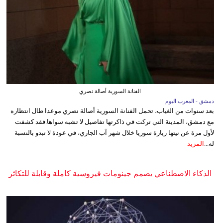
الفنانة السورية أصالة نصري
دمشق - المغرب اليوم
بعد سنوات من الغياب، تحمل الفنانة السورية أصالة نصري موعدا طال انتظاره
مع دمشق، المدينة التي تركت في ذاكرتها تفاصيل لا تشبه سواها.فقد كشفت
لأول مرة عن نيتها زيارة سوريا خلال شهر آب الجاري، في عودة لا تبدو بالنسبة
له...
المزيد
الذكاء الاصطناعي يصمم جينومات فيروسية كاملة وقابلة للتكاثر