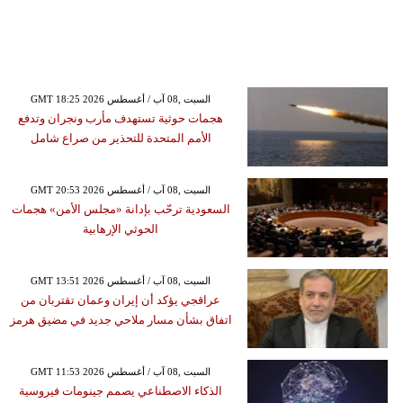
GMT 18:25 2026 السبت ,08 آب / أغسطس
هجمات حوثية تستهدف مأرب ونجران وتدفع
الأمم المتحدة للتحذير من صراع شامل
GMT 20:53 2026 السبت ,08 آب / أغسطس
السعودية ترحّب بإدانة «مجلس الأمن» هجمات
الحوثي الإرهابية
GMT 13:51 2026 السبت ,08 آب / أغسطس
عراقجي يؤكد أن إيران وعمان تقتربان من
اتفاق بشأن مسار ملاحي جديد في مضيق هرمز
GMT 11:53 2026 السبت ,08 آب / أغسطس
الذكاء الاصطناعي يصمم جينومات فيروسية