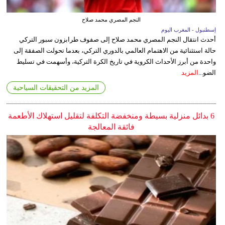
النجم المصري محمد صلاح
إسطنبول - المغرب اليوم
أحدث انتقال النجم المصري محمد صلاح إلى صفوف طرابزون سبور التركي
حالة استثنائية من الاهتمام العالمي بالدوري التركي، بعدما تحولت الصفقة إلى
واحدة من أبرز الأحداث الكروية في تاريخ الكرة التركية، وأسهمت في تسليط
الضو...
المزيد
المزيد من التحقيقات السياحية
6 بدائل منزلية بسيطة ومنخفضة التكلفة لتقليل استهلاك الأطعمة
فائقة المعالجة