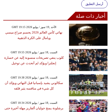
أرسل التعليق
أخبار ذات صلة
GMT 19:15 2026 الأحد ,19 تموز / يوليو
نهائي كأس العالم 2026 يحسم صراع ميسي
ويامال على الكرة الذهبية
GMT 19:55 2026 السبت ,18 تموز / يوليو
كلوب ينفي تصريحات منسوبة إليه عن خسارة
إنجلترا ويؤكد لم أتحدث عن توخيل
GMT 19:38 2026 السبت ,18 تموز / يوليو
سكالوني يشيد بإسبانيا قبل النهائي ويؤكد أن
كل شيء في منافسه يثير قلقه
GMT 18:34 2026 السبت ,18 تموز / يوليو
برشلونة يمنح جوليان ألفاريز مهلة أخيرة حتى