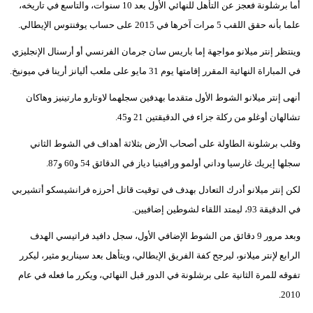
أما برشلونة فعجز عن التأهل للنهائي الأول بعد 10 سنوات، والتاسع في تاريخه،
علما بأنه حقق اللقب 5 مرات آخرها في 2015 على حساب يوفنتوس الإيطالي.
بيئة
وينتظر إنتر ميلانو مواجهة إما باريس سان جرمان الفرنسي أو أرسنال الإنجليزي
مدوَّنات
في المباراة النهائية المقرر إقامتها يوم 31 مايو على ملعب أليانز أرينا في ميونيخ.
أبراج
أنهى إنتر ميلانو الشوط الأول متقدما بهدفين سجلهما لاوتارو مارتينيز وهاكان
تشالهان أوغلو من ركلة جزاء في الدقيقتين 21 و45.
فيديو
وقلب برشلونة الطاولة على أصحاب الأرض بثلاثة أهداف في الشوط الثاني
سيارات
سجلها إيريك غارسيا وداني أولمو ورافينيا دياز في الدقائق 54 و60 و87.
لكن إنتر ميلانو أدرك التعادل بهدف في توقيت قاتل أحرزه فرانشيسكو أتشيربي
في الدقيقة 93، ليمتد اللقاء لشوطين إضافيين.
وبعد مرور 9 دقائق من الشوط الإضافي الأول، سجل دافيد فراتيسي الهدف
الرابع لإنتر ميلانو، ليرجح كفة الفريق الإيطالي، ويتأهل بعد سيناريو مثير، ليكرر
تفوقه للمرة الثانية على برشلونة في الدور قبل النهائي، ويكرر ما فعله في عام
2010.