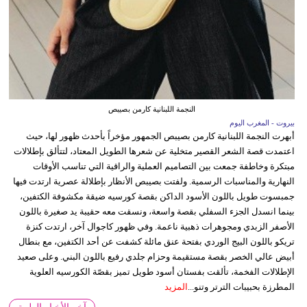
النجمة اللبنانية كارمن بصيبص
بيروت - المغرب اليوم
أبهرت النجمة اللبنانية كارمن بصيبص الجمهور مؤخراً بأحدث ظهور لها، حيث
اعتمدت قصة الشعر القصير متخلية عن شعرها الطويل المعتاد، لتتألق بإطلالات
مبتكرة وخاطفة جمعت بين التصاميم العملية والراقية التي تناسب الأوقات
النهارية والمناسبات الرسمية. ولفتت بصيبص الأنظار بإطلالة عصرية ارتدت فيها
جمبسوت طويل باللون الأسود الداكن بقصة كورسيه ضيقة مكشوفة الكتفين،
بينما انسدل الجزء السفلي بقصة واسعة، ونسقت معه حقيبة يد صغيرة باللون
الأصفر الزبدي ومجوهرات ذهبية ناعمة. وفي ظهور كاجوال آخر، ارتدت كنزة
تريكو باللون البيج الوردي بفتحة عنق مائلة كشفت عن أحد الكتفين، مع بنطال
أبيض عالي الخصر بقصة مستقيمة وحزام جلدي رفيع باللون البني. وعلى صعيد
الإطلالات الفخمة، تألقت بفستان أسود طويل تميز بقصّة الكورسيه العلوية
المطرزة بحبيبات الترتر وتنو...
المزيد