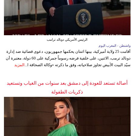
الرئيس الأمريكي دونالد ترامب
واشنطن - المغرب اليوم
أقامت 25 ولاية أميركية، بينها اثنتان يحكمها جمهوريون، دعوى قضائية ضد إدارة
دونالد ترمب، الاثنين، على خلفية فرضه رسوماً جمركية على 60 دولة، معتبرة أن
سيّد البيت الأبيض تجاوز صلاحياته، وفق ما ذكرته «وكالة الصحافة ا...
المزيد
أصالة تستعد للعودة إلى دمشق بعد سنوات من الغياب وتستعيد
ذكريات الطفولة