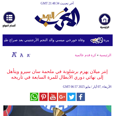
آخر تحديث GMT 21:48:34
الرئيسية
أخبارعاجلة
رياضة
ثقافة
يرة
وفاة خورخي ميسي والد النجم الأرجنتيني بعد صراع طويل مع
إقتصاد
الرئيسية
»
كرة قدم عالمية
فن
وموسيقى
إنتر ميلان يهزم برشلونة في ملحمة سان سيرو ويتأهل
إلى نهائي دوري الأبطال للمرة السابعة في تاريخه
أزياء
06:57 2025 الأربعاء ,07 أيار / مايو
GMT
صحة
وتغذية
سياحة