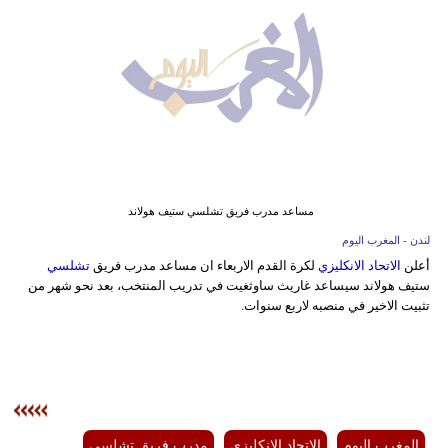
وسفر
ديكور
أخبار
البرلمان
المغربي
إعلام
مساعد مدرب فريق تشلسي ستيف هولاند
لندن - المغرب اليوم
تعليم
أعلن
الاتحاد الانكليزي
لكرة القدم الاربعاء ان مساعد مدرب فريق
تشلسي
ستيف هولاند سيساعد غاريث ساوثغيت في تدريب المنتخب، بعد نحو شهر من
مرأة
تثبيت الاخير في منصبه لاربع سنوات.
أزياء
إسلامية
علوم
وتكنولوجيا
المغرب اليوم
الاتحاد الانكليزي
مدرب فريق تشلسي