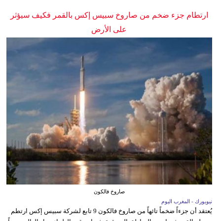
ارتطام جزء ضخم من صاروخ سبيس إكس بالقمر فكيف سيؤثر
على الأرض
صاروخ فالكون
نيويورك - المغرب اليوم
يُعتقد أن جزءاً ضخماً تائهاً من صاروخ فالكون 9 تابع لشركة سبيس إكس ارتطم