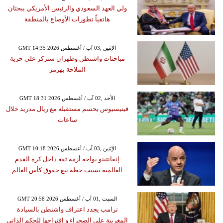
ولي العهد السعودي والرئيس الأمريكي يبحثان
هاتفياً تطورات الأوضاع بالمنطقة
GMT 14:35 2026 الإثنين ,03 آب / أغسطس
مباحثات واشنطن وطهران ستركز على حرية
الملاحة بهرمز
GMT 18:31 2026 الأحد ,02 آب / أغسطس
فينيسيوس يحسم مستقبله مع ريال مدريد خلال
ساعات
GMT 10:18 2026 الإثنين ,03 آب / أغسطس
إنفانتينو يواجه أزمة ثقة داخل كرة القدم
العالمية بسبب خطة بيع حقوق كأس العالم
GMT 20:58 2026 السبت ,01 آب / أغسطس
ترامب يجدد اعتراف واشنطن بالسيادة
المغربية على الصحراء و إقتراحها للحكم الذاتي