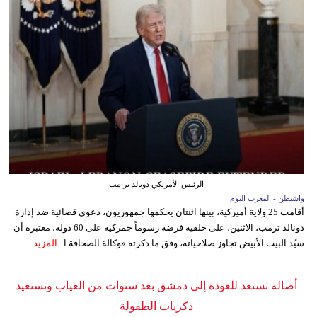
الرئيس الأمريكي دونالد ترامب
واشنطن - المغرب اليوم
أقامت 25 ولاية أميركية، بينها اثنتان يحكمها جمهوريون، دعوى قضائية ضد إدارة
دونالد ترمب، الاثنين، على خلفية فرضه رسوماً جمركية على 60 دولة، معتبرة أن
سيّد البيت الأبيض تجاوز صلاحياته، وفق ما ذكرته «وكالة الصحافة ا...
المزيد
أصالة تستعد للعودة إلى دمشق بعد سنوات من الغياب وتستعيد
ذكريات الطفولة