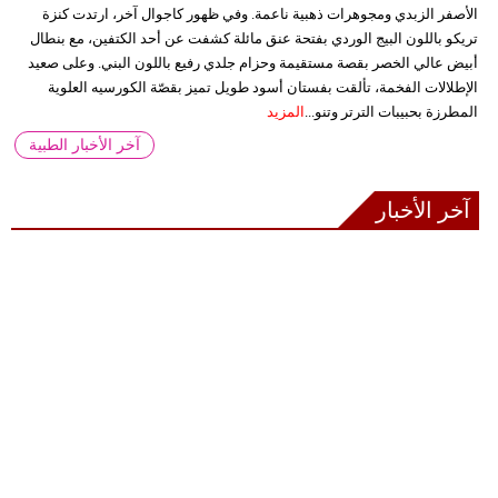
الأصفر الزبدي ومجوهرات ذهبية ناعمة. وفي ظهور كاجوال آخر، ارتدت كنزة
تريكو باللون البيج الوردي بفتحة عنق مائلة كشفت عن أحد الكتفين، مع بنطال
أبيض عالي الخصر بقصة مستقيمة وحزام جلدي رفيع باللون البني. وعلى صعيد
الإطلالات الفخمة، تألقت بفستان أسود طويل تميز بقصّة الكورسيه العلوية
المطرزة بحبيبات الترتر وتنو...
المزيد
آخر الأخبار الطبية
آخر الأخبار