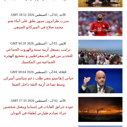
GMT 18:52 2026 الأحد ,02 آب / أغسطس
مدرب طرابزون سبور يعلق على أنباء ضم
محمد صلاح في الميركاتو الصيفي
GMT 04:20 2026 الإثنين ,03 آب / أغسطس
ترامب يستغل أزمة سبتة والهروب الجماعي
للتحذير من فوز الديمقراطيين و تشجيع الهحرة
الجماعية من المكسيك
GMT 09:04 2026 الثلاثاء ,04 آب / أغسطس
جياني إنفانتينو ينفي طلب دعم سياسي أميركي
وسط تصاعد أزمة الثقة داخل الفيفا
GMT 17:33 2026 الأحد ,02 آب / أغسطس
عودة حرائق الغابات في إسبانيا ومقتل شخصين
جراء تصادم طيارتي إطفاء في اليونان