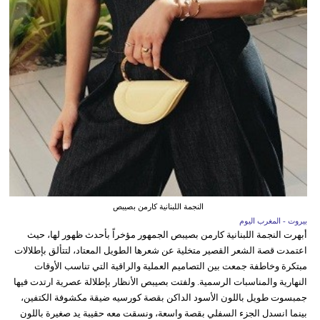
النجمة اللبنانية كارمن بصيبص
بيروت - المغرب اليوم
أبهرت النجمة اللبنانية كارمن بصيبص الجمهور مؤخراً بأحدث ظهور لها، حيث
اعتمدت قصة الشعر القصير متخلية عن شعرها الطويل المعتاد، لتتألق بإطلالات
مبتكرة وخاطفة جمعت بين التصاميم العملية والراقية التي تناسب الأوقات
النهارية والمناسبات الرسمية. ولفتت بصيبص الأنظار بإطلالة عصرية ارتدت فيها
جمبسوت طويل باللون الأسود الداكن بقصة كورسيه ضيقة مكشوفة الكتفين،
بينما انسدل الجزء السفلي بقصة واسعة، ونسقت معه حقيبة يد صغيرة باللون