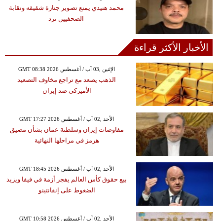
محمد هنيدي يمنع تصوير جنازة شقيقه ونقابة
الصحفيين ترد
الأخبار الأكثر قراءة
GMT 08:38 2026 الإثنين ,03 آب / أغسطس
الذهب يصعد مع تراجع مخاوف التصعيد
الأميركي ضد إيران
GMT 17:27 2026 الأحد ,02 آب / أغسطس
مفاوضات إيران وسلطنة عمان بشأن مضيق
هرمز في مراحلها النهائية
GMT 18:45 2026 الأحد ,02 آب / أغسطس
بيع حقوق كأس العالم يفجر أزمة في فيفا ويزيد
الضغوط على إنفانتينو
GMT 10:58 2026 الأحد ,02 آب / أغسطس