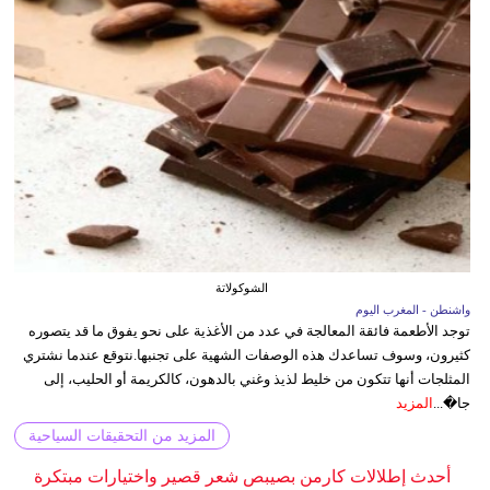
الشوكولاتة
واشنطن - المغرب اليوم
توجد الأطعمة فائقة المعالجة في عدد من الأغذية على نحو يفوق ما قد يتصوره
كثيرون، وسوف تساعدك هذه الوصفات الشهية على تجنبها.نتوقع عندما نشتري
المثلجات أنها تتكون من خليط لذيذ وغني بالدهون، كالكريمة أو الحليب، إلى
جا�...
المزيد
المزيد من التحقيقات السياحية
أحدث إطلالات كارمن بصيبص شعر قصير واختيارات مبتكرة