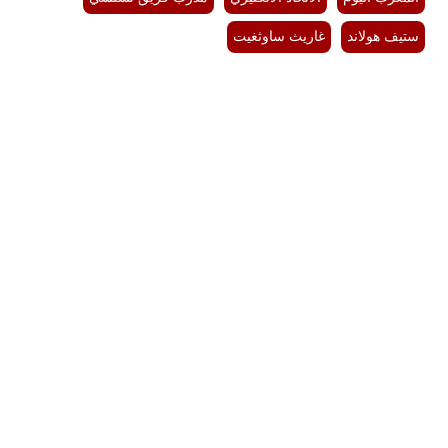
ستيف هولاند
غاريث ساوثغيت
بيئة
مدوَّنات
أبراج
فيديو
سيارات