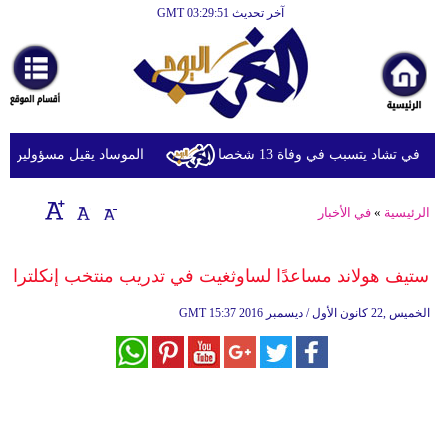
آخر تحديث GMT 03:29:51
الرئيسية
أخبارعاجلة
رياضة
ثقافة
في تشاد يتسبب في وفاة 13 شخصا
الموساد يقيل مسؤولين بارزي
إقتصاد
الرئيسية
»
في الأخبار
فن
وموسيقى
ستيف هولاند مساعدًا لساوثغيت في تدريب منتخب إنكلترا
أزياء
15:37 2016 الخميس ,22 كانون الأول / ديسمبر
GMT
صحة
وتغذية
سياحة