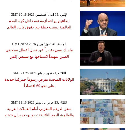
GMT 10:18 2026 الإثنين ,03 آب / أغسطس
إنفانتينو يواجه أزمة ثقة داخل كرة القدم
العالمية بسبب خطة بيع حقوق كأس العالم
GMT 20:38 2026 الجمعة ,31 تموز / يوليو
ماسك ينفي تقريراً عن فصل أعمال تسلا في
الصين تمهيداً لاندماجها مع سبيس إكس
GMT 21:25 2026 الثلاثاء ,21 تموز / يوليو
الولايات المتحدة تفرض رسوماً جمركية جديدة
على نحو 60 اقتصاداً
GMT 11:10 2026 الثلاثاء ,23 حزيران / يونيو
سعر الدرهم المغربي أمام العملات العربية
والعالمية اليوم الثلاثاء 23 يونيو/ حزيران 2026