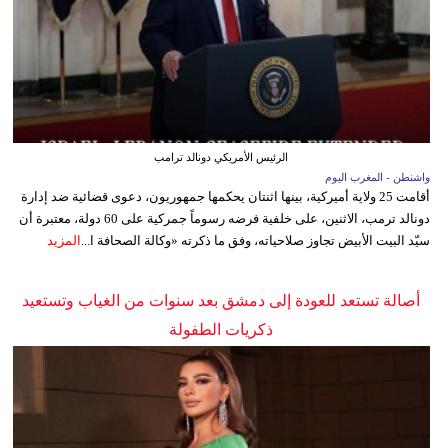
الرئيس الأمريكي دونالد ترامب
واشنطن - المغرب اليوم
أقامت 25 ولاية أميركية، بينها اثنتان يحكمها جمهوريون، دعوى قضائية ضد إدارة
دونالد ترمب، الاثنين، على خلفية فرضه رسوماً جمركية على 60 دولة، معتبرة أن
سيّد البيت الأبيض تجاوز صلاحياته، وفق ما ذكرته «وكالة الصحافة ا...
المزيد
أصالة تستعد للعودة إلى دمشق بعد سنوات من الغياب وتستعيد
ذكريات الطفولة