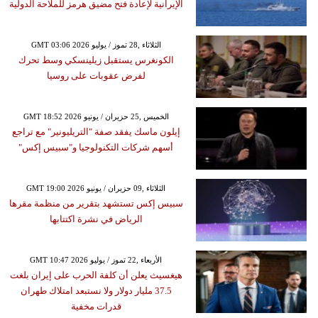
الإيرانية لإعادة فتح مضيق هرمز للملاحة الدولية
GMT 03:06 2026 الثلاثاء ,28 تموز / يوليو
الكونغرس يستقبل زيلينسكي وسط تحرك
لفرض عقوبات على روسيا
GMT 18:52 2026 الخميس ,25 حزيران / يونيو
إيلون ماسك يفقد صفة "التريليونير" مع تراجع
أسهم شركات التكنولوجيا و"سبيس إكس"
GMT 19:00 2026 الثلاثاء ,09 حزيران / يونيو
سبيس إكس تستشهد بتقرير من منظمة مقرها
الرياض في نشرة اكتتابها
GMT 10:47 2026 الأربعاء ,22 تموز / يوليو
هيغسيث يعلن أن كلفة الحرب على إيران بلغت
37.5 مليار دولار ولا نستبعد امتلاك طهران
قدرات مخفية