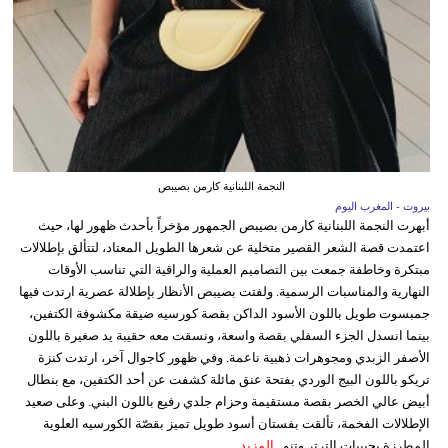
النجمة اللبنانية كارمن بصيبص
بيروت - المغرب اليوم
أبهرت النجمة اللبنانية كارمن بصيبص الجمهور مؤخراً بأحدث ظهور لها، حيث
اعتمدت قصة الشعر القصير متخلية عن شعرها الطويل المعتاد، لتتألق بإطلالات
مبتكرة وخاطفة جمعت بين التصاميم العملية والراقية التي تناسب الأوقات
النهارية والمناسبات الرسمية. ولفتت بصيبص الأنظار بإطلالة عصرية ارتدت فيها
جمبسوت طويل باللون الأسود الداكن بقصة كورسيه ضيقة مكشوفة الكتفين،
بينما انسدل الجزء السفلي بقصة واسعة، ونسقت معه حقيبة يد صغيرة باللون
الأصفر الزبدي ومجوهرات ذهبية ناعمة. وفي ظهور كاجوال آخر، ارتدت كنزة
تريكو باللون البيج الوردي بفتحة عنق مائلة كشفت عن أحد الكتفين، مع بنطال
أبيض عالي الخصر بقصة مستقيمة وحزام جلدي رفيع باللون البني. وعلى صعيد
الإطلالات الفخمة، تألقت بفستان أسود طويل تميز بقصّة الكورسيه العلوية
المطرزة بحبيبات الترتر وتنو...
المزيد