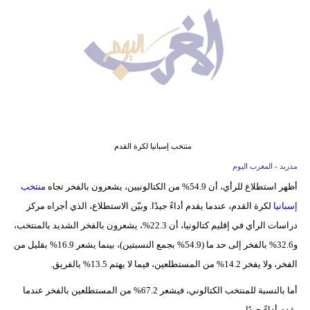
وسفر
ديكور
أخبار
البرلمان
المغربي
إعلام
منتخب إسبانيا لكرة القدم
مدريد - المغرب اليوم
تعليم
أظهر استطلاع للرأي، أن 54.9% من الكتالونيين، يشعرون بالفخر تجاه
منتخب
إسبانيا
لكرة القدم، عندما يقدم أداءً جيدًا. وبيّن الاستطلاع، الذي أجراه مركز
مرأة
دراسات الرأي في إقليم كتالونيا، أن 22.3%، يشعرون بالفخر الشديد بالمنتخب،
أزياء
و32.6% بالفخر إلى حد ما (54.9% بجمع النسبتين)، بينما يشعر 16.9% بقليل من
إسلامية
الفخر، ولا يفخر 14.2% من المستطلعين، فيما لا يهتم 13.5% بالفريق.
علوم
أما بالنسبة للمنتخب الكتالوني، فيشعر 67.2% من المستطلعين بالفخر عندما
وتكنولوجيا
يقدم أداءً جيدًا.