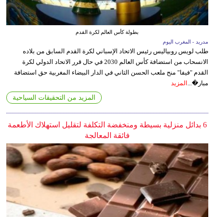
بطولة كأس العالم لكرة القدم
مدريد - المغرب اليوم
طلب لويس روبياليس رئيس الاتحاد الإسباني لكرة القدم السابق من بلاده
الانسحاب من استضافة كأس العالم 2030 في حال قرر الاتحاد الدولي لكرة
القدم "فيفا" منح ملعب الحسن الثاني في الدار البيضاء المغربية حق استضافة
مبار�...
المزيد
المزيد من التحقيقات السياحية
6 بدائل منزلية بسيطة ومنخفضة التكلفة لتقليل استهلاك الأطعمة
فائقة المعالجة