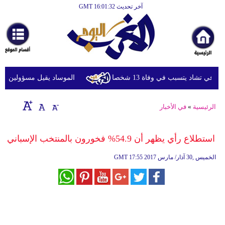
آخر تحديث GMT 16:01:32
الرئيسية
أخبارعاجلة
رياضة
ثقافة
ي تشاد يتسبب في وفاة 13 شخصا
الموساد يقيل مسؤولين بارزين
إقتصاد
الرئيسية
»
في الأخبار
فن
وموسيقى
استطلاع رأي يظهر أن 54.9% فخورون بالمنتخب الإسباني
أزياء
17:55 2017 الخميس ,30 آذار/ مارس
GMT
صحة
وتغذية
سياحة