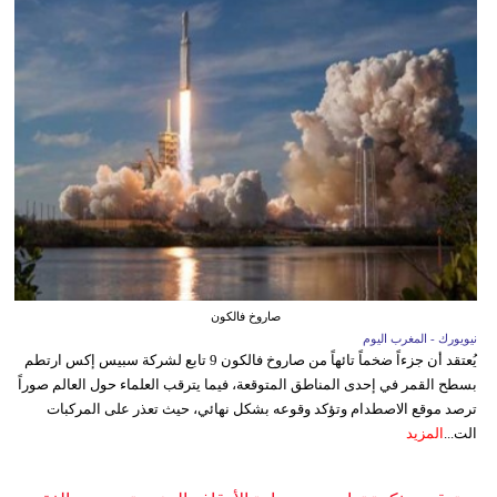
صاروخ فالكون
نيويورك - المغرب اليوم
يُعتقد أن جزءاً ضخماً تائهاً من صاروخ فالكون 9 تابع لشركة سبيس إكس ارتطم
بسطح القمر في إحدى المناطق المتوقعة، فيما يترقب العلماء حول العالم صوراً
ترصد موقع الاصطدام وتؤكد وقوعه بشكل نهائي، حيث تعذر على المركبات
الت...
المزيد