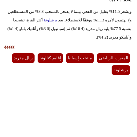
ويشعر 11.5% بقليل من الفخر، بينما لا يفتخر بالمنتخب 8.8% من المستطلعين
بيئة
ولا يهتمون لأمره 11.3%. ووفقًا للاستطلاع، يعد
برشلونة
أكثر الفرق تشجيعا
مدوَّنات
بنسبة 77.5% يليه ريال مدريد (10.4%) ثم إسبانيول (3.6%) وأثلتيك بلباو (1.4%)
وأتلتيكو مدريد (1.2%).
أبراج
فيديو
المغرب الرياضي
منتخب إسبانيا
إقليم كتالونيا
ريال مدريد
سيارات
برشلونة