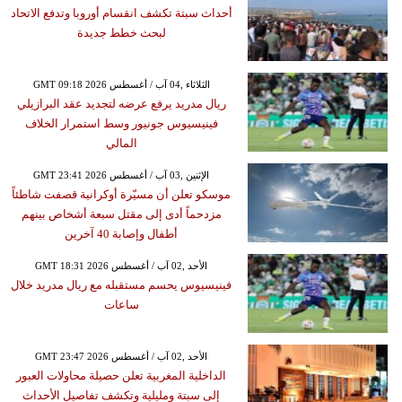
أحداث سبتة تكشف انقسام أوروبا وتدفع الاتحاد
لبحث خطط جديدة
GMT 09:18 2026 الثلاثاء ,04 آب / أغسطس
ريال مدريد يرفع عرضه لتجديد عقد البرازيلي
فينيسيوس جونيور وسط استمرار الخلاف
المالي
GMT 23:41 2026 الإثنين ,03 آب / أغسطس
موسكو تعلن أن مسيّرة أوكرانية قصفت شاطئاً
مزدحماً أدى إلى مقتل سبعة أشخاص بينهم
أطفال وإصابة 40 آخرين
GMT 18:31 2026 الأحد ,02 آب / أغسطس
فينيسيوس يحسم مستقبله مع ريال مدريد خلال
ساعات
GMT 23:47 2026 الأحد ,02 آب / أغسطس
الداخلية المغربية تعلن حصيلة محاولات العبور
إلى سبتة ومليلية وتكشف تفاصيل الأحداث