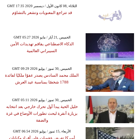
GMT 17:35 2020 الثلاثاء ,08 كانون الأول / ديسمبر
قد تتراجع المعنويات وتشعر بالتشاؤم
GMT 05:27 2026 الخميس ,21 أيار / مايو
الذكاء الاصطناعي يفاقم تهديدات الأمن
السيبراني العالمية
GMT 09:29 2026 الخميس ,30 تموز / يوليو
الملك محمد السادس يصدر عفوًا ملكيًا لفائدة
1788 شخصًا بمناسبة عيد العرش
GMT 05:11 2026 الخميس ,30 تموز / يوليو
خليل الحية يبدأ أول تحرك خارجي بعد انتخابه
بزيارة أنقرة لبحث تطورات الأوضاع في غزة
والضفة
GMT 06:54 2026 الأربعاء ,15 تموز / يوليو
أميركا تفرض عقوبات على أفراد وكيانات