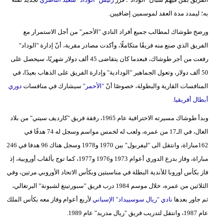
به؛ ليمدد مدة العقد لموسمين إضافيين.
بيئة
ورضخ طوشاك لمطالب جميع أفراد النادي "الأحمر" من أجل الاستمرار مع
مدوَّنات
الفريق الذي صنع منه فريقًا متكاملًا، وأكدت مصادر مقربة، أنّ إدارة "الوداد"
رفعت من أجر طوشاك، فبعدما كان يتقاضى 45 ألف دولار شهريًا، سيحصل على
أبراج
50 ألف دولار، وتعول الجماهير "الودادية" وإدارة الفريق على الذهاب بعيدًا، في
فيديو
المنافسات القارية والبطولة، خصوصًا أنّ
"الأحمر"
سيشارك في منافسات
دوري
أبطال أفريقيا
.
سيارات
وبدأ طوشاك مسيرته الاحترافية عام 1965، رفقة فريق "كارديف سيتي" من بلاد
الغال، في الـ17 من عمره، ولعب له لخمس مواسم وسجل له 74 هدفًا في
162مباراة، وانتقل الى "ليفربول" بين 1970 و1978 وسجل هناك 96 هدفا في 246
مباراة، وفاز بدرع الدوري أعوام 1973 و1976 و1977، كما توج بألقاب أوروبية، إذ
فاز بكأس أوروبا للأندية البطلة في مناسبتين وبكأس الاتحاد الأوروبي مرتين، وفي
الثلاثين من عمره، خلال موسم 1984 درب فريق "سبورتينغ لشبونة" البرتغالي،
ثم جاور بعدها
نادي "ريال سوسييداد" الإسباني
لأربع أعوام وفاز معه بكأس الملك
عام 1987، وانتقل لتدريب فريق "ريال مدريد" عام 1989.