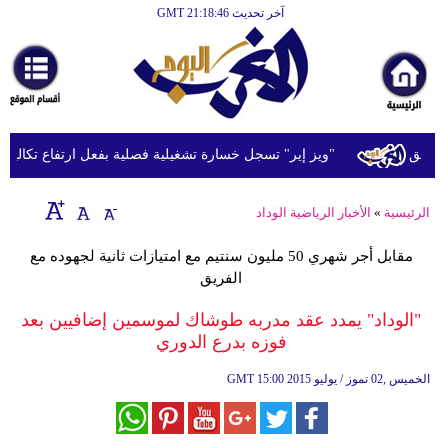
آخر تحديث GMT 21:18:46
الرئيسية
أخبارعاجلة
رياضة
ثقافة
"ويز إير" تسجل خسارة تشغيلية فصلية بفعل ارتفاع تكاليف الوق
إقتصاد
الرئيسية
»
الأخبار الرياضية الوداد
فن
مقابل أجر شهري 50 مليون سنتيم مع امتيازات ثانية لجهوده مع
وموسيقى
الفريق
أزياء
"الوداد" يمدد عقد مدربه طوشاك لموسمين إضافيين بعد
فوزه بدرع الدوري
صحة
15:00 2015 الخميس ,02 تموز / يوليو
GMT
وتغذية
سياحة