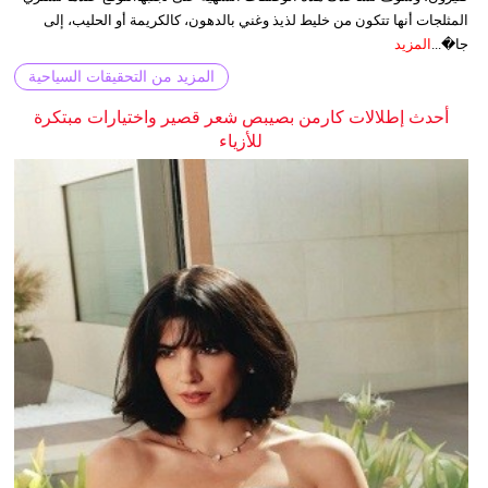
المثلجات أنها تتكون من خليط لذيذ وغني بالدهون، كالكريمة أو الحليب، إلى
جا�...
المزيد
المزيد من التحقيقات السياحية
أحدث إطلالات كارمن بصيبص شعر قصير واختيارات مبتكرة
للأزياء