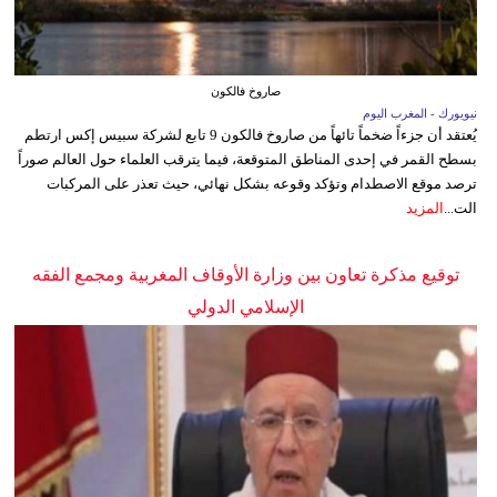
صاروخ فالكون
نيويورك - المغرب اليوم
يُعتقد أن جزءاً ضخماً تائهاً من صاروخ فالكون 9 تابع لشركة سبيس إكس ارتطم
بسطح القمر في إحدى المناطق المتوقعة، فيما يترقب العلماء حول العالم صوراً
ترصد موقع الاصطدام وتؤكد وقوعه بشكل نهائي، حيث تعذر على المركبات
الت...
المزيد
توقيع مذكرة تعاون بين وزارة الأوقاف المغربية ومجمع الفقه
الإسلامي الدولي