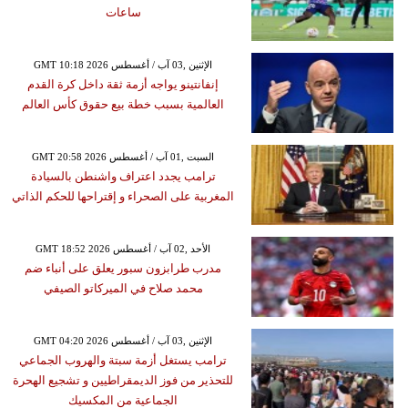
ساعات
GMT 10:18 2026 الإثنين ,03 آب / أغسطس
إنفانتينو يواجه أزمة ثقة داخل كرة القدم
العالمية بسبب خطة بيع حقوق كأس العالم
GMT 20:58 2026 السبت ,01 آب / أغسطس
ترامب يجدد اعتراف واشنطن بالسيادة
المغربية على الصحراء و إقتراحها للحكم الذاتي
GMT 18:52 2026 الأحد ,02 آب / أغسطس
مدرب طرابزون سبور يعلق على أنباء ضم
محمد صلاح في الميركاتو الصيفي
GMT 04:20 2026 الإثنين ,03 آب / أغسطس
ترامب يستغل أزمة سبتة والهروب الجماعي
للتحذير من فوز الديمقراطيين و تشجيع الهحرة
الجماعية من المكسيك