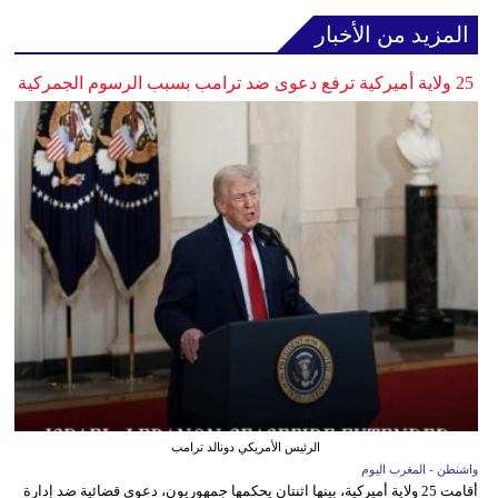
المزيد من الأخبار
25 ولاية أميركية ترفع دعوى ضد ترامب بسبب الرسوم الجمركية
الرئيس الأمريكي دونالد ترامب
واشنطن - المغرب اليوم
أقامت 25 ولاية أميركية، بينها اثنتان يحكمها جمهوريون، دعوى قضائية ضد إدارة