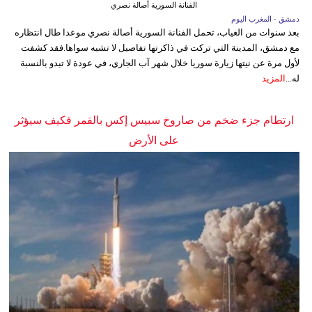
الفنانة السورية أصالة نصري
دمشق - المغرب اليوم
بعد سنوات من الغياب، تحمل الفنانة السورية أصالة نصري موعدا طال انتظاره
مع دمشق، المدينة التي تركت في ذاكرتها تفاصيل لا تشبه سواها.فقد كشفت
لأول مرة عن نيتها زيارة سوريا خلال شهر آب الجاري، في عودة لا تبدو بالنسبة
له...
المزيد
ارتطام جزء ضخم من صاروخ سبيس إكس بالقمر فكيف سيؤثر
على الأرض