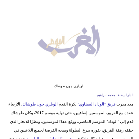
وسفر
ديكور
أخبار
البرلمان
المغربي
إعلام
تعليم
لويلزي جون طوشاك
مرأة
الدارالبيضاء ـ محمد ابراهيم
مدد مدرب
فريق "الوداد البيضاوي"
لكرة القدم
الويلزي جون طوشاك
، الأربعاء،
أزياء
عقده مع الفريق، لموسمين إضافيين، حتى نهاية موسم 2017، وكان طوشاك
إسلامية
قدم إلى "الوداد" الموسم الماضي، ووقع عقدًا لموسمين، ونظرًا للانجاز الذي
علوم
حققه رفقة الفريق، بفوزه بدرع البطولة ومنحه الفرصة لجميع اللاعبين في
وتكنولوجيا
الفريق بمن فيهم شبان "الوداد"؛ قرر
رئيس "الوداد" سعيد الناصري
تجديد ثقته