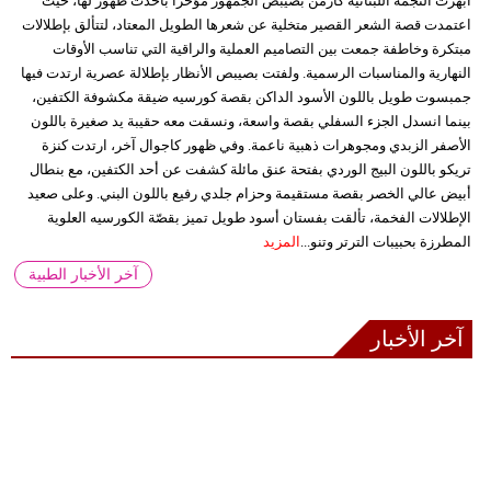
أبهرت النجمة اللبنانية كارمن بصيبص الجمهور مؤخراً بأحدث ظهور لها، حيث
اعتمدت قصة الشعر القصير متخلية عن شعرها الطويل المعتاد، لتتألق بإطلالات
مبتكرة وخاطفة جمعت بين التصاميم العملية والراقية التي تناسب الأوقات
النهارية والمناسبات الرسمية. ولفتت بصيبص الأنظار بإطلالة عصرية ارتدت فيها
جمبسوت طويل باللون الأسود الداكن بقصة كورسيه ضيقة مكشوفة الكتفين،
بينما انسدل الجزء السفلي بقصة واسعة، ونسقت معه حقيبة يد صغيرة باللون
الأصفر الزبدي ومجوهرات ذهبية ناعمة. وفي ظهور كاجوال آخر، ارتدت كنزة
تريكو باللون البيج الوردي بفتحة عنق مائلة كشفت عن أحد الكتفين، مع بنطال
أبيض عالي الخصر بقصة مستقيمة وحزام جلدي رفيع باللون البني. وعلى صعيد
الإطلالات الفخمة، تألقت بفستان أسود طويل تميز بقصّة الكورسيه العلوية
المطرزة بحبيبات الترتر وتنو...
المزيد
آخر الأخبار الطبية
آخر الأخبار