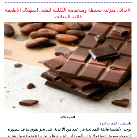
6 بدائل منزلية بسيطة ومنخفضة التكلفة لتقليل استهلاك الأطعمة
فائقة المعالجة
الشوكولاتة
واشنطن - المغرب اليوم
توجد الأطعمة فائقة المعالجة في عدد من الأغذية على نحو يفوق ما قد يتصوره
كثيرون، وسوف تساعدك هذه الوصفات الشهية على تجنبها.نتوقع عندما نشتري