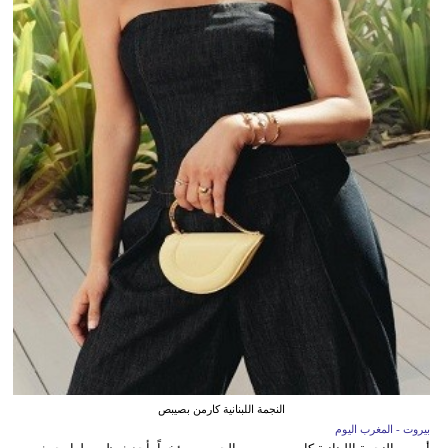
النجمة اللبنانية كارمن بصيبص
بيروت - المغرب اليوم