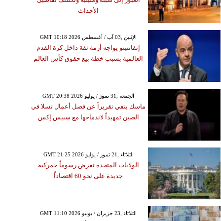
الأحداث
GMT 10:18 2026 الإثنين ,03 آب / أغسطس
إنفانتينو يواجه أزمة ثقة داخل كرة القدم
العالمية بسبب خطة بيع حقوق كأس العالم
GMT 20:38 2026 الجمعة ,31 تموز / يوليو
ماسك ينفي تقريراً عن فصل أعمال تسلا في
الصين تمهيداً لاندماجها مع سبيس إكس
GMT 21:25 2026 الثلاثاء ,21 تموز / يوليو
الولايات المتحدة تفرض رسوماً جمركية
جديدة على نحو 60 اقتصاداً
GMT 11:10 2026 الثلاثاء ,23 حزيران / يونيو