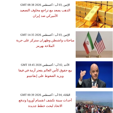
GMT 08:38 2026 الإثنين ,03 آب / أغسطس
الذهب يصعد مع تراجع مخاوف التصعيد
الأميركي ضد إيران
الجمعة ,23 كانون الثاني / يناير GMT
17:22 2026
د يعزز صفوفه بالتعاقد مع
موزيس بانياكا
GMT 14:35 2026 الإثنين ,03 آب / أغسطس
مباحثات واشنطن وطهران ستركز على حرية
الملاحة بهرمز
GMT 18:45 2026 الأحد ,02 آب / أغسطس
بيع حقوق كأس العالم يفجر أزمة في فيفا
ويزيد الضغوط على إنفانتينو
GMT 00:39 2026 الثلاثاء ,04 آب / أغسطس
أحداث سبتة تكشف انقسام أوروبا وتدفع
الاتحاد لبحث خطط جديدة