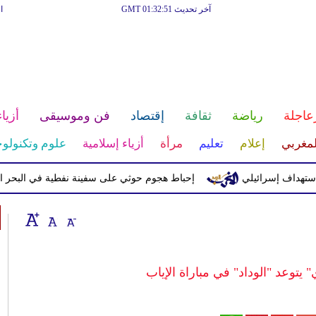
آخر تحديث GMT 01:32:51
ا
عاجلة
رياضة
ثقافة
إقتصاد
فن وموسيقى
أزياء
لمغربي
إعلام
تعليم
مرأة
أزياء إسلامية
علوم وتكنولوج
 إسرائيلي
إحباط هجوم حوثي على سفينة نفطية في البحر الأحمر
 يتوعد "الوداد" في مباراة الإياب