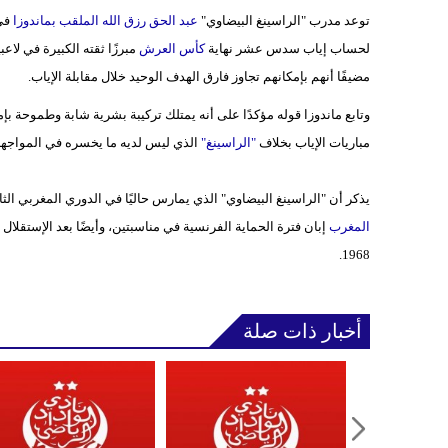
توعد مدرب "الراسينغ البيضاوي"
عبد الحق رزق الله الملقب بماندوزا
في
لحساب إياب سدس عشر نهاية
كأس العرش
مبرزًا ثقته الكبيرة في لاعب
مضيفًا أنهم بإمكانهم تجاوز فارق الهدف الوحيد خلال مقابلة الإياب.
وتابع ماندوزا قوله مؤكدًا على أنه يمتلك تركيبة بشرية شابة وطموحة ب
مباريات الإياب بخلاف
"الراسينغ"
الذي ليس لديه ما يخسره في المواجه
يذكر أن "الراسينغ البيضاوي" الذي يمارس حاليًا في الدوري المغربي الثاني، يعد من أقد
المغرب
1968.
أخبار ذات صلة