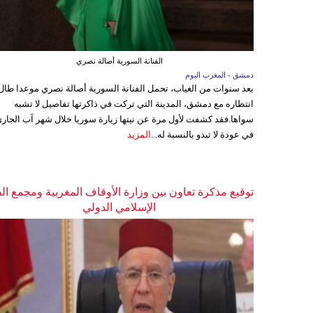
الفنانة السورية أصالة نصري
دمشق - المغرب اليوم
بعد سنوات من الغياب، تحمل الفنانة السورية أصالة نصري موعدا طال
انتظاره مع دمشق، المدينة التي تركت في ذاكرتها تفاصيل لا تشبه
سواها.فقد كشفت لأول مرة عن نيتها زيارة سوريا خلال شهر آب الجاري
في عودة لا تبدو بالنسبة له...
المزيد
توقيع مذكرة تعاون بين وزارة الأوقاف المغربية ومجمع ال
الإسلامي الدولي