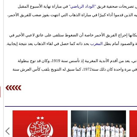
 تصريحات صحفية فريق
"الوداد الرياضي"
في مباراة نهاية الأسبوع المقبل
يه الذين قدموا أداء كبيرًا في مباراة الذهاب التي انتهت بفوز صعب للفريق الأحمر،
إمكانها إحراج الفريق الأحمر خاصة أن الضغوط ستلقى على عاتق لاعبي الأخير في
ة والصمود أمام بطل
المغرب
بحد ذاته كما حصل في لقاء الذهاب يعد نتيجة إيجابية.
م الأندية المغربية إذ تأسس سنة 1919، وكان قد توج ببطولة
إبان فترة الحماية الفرنسية في مناسبتين، وأيضًا بعد الإستقلال في مرة واحدة كان ذلك سنة1972، كما سبق له التتويج بلقب كأس العرش سنة