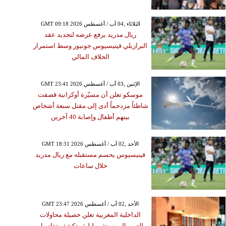
GMT 09:18 2026 الثلاثاء ,04 آب / أغسطس
ريال مدريد يرفع عرضه لتجديد عقد
البرازيلي فينيسيوس جونيور وسط استمرار
الخلاف المالي
GMT 23:41 2026 الإثنين ,03 آب / أغسطس
موسكو تعلن أن مسيّرة أوكرانية قصفت
شاطئاً مزدحماً أدى إلى مقتل سبعة أشخاص
بينهم أطفال وإصابة 40 آخرين
GMT 18:31 2026 الأحد ,02 آب / أغسطس
فينيسيوس يحسم مستقبله مع ريال مدريد
خلال ساعات
GMT 23:47 2026 الأحد ,02 آب / أغسطس
الداخلية المغربية تعلن حصيلة محاولات
العبور إلى سبتة ومليلية وتكشف تفاصيل