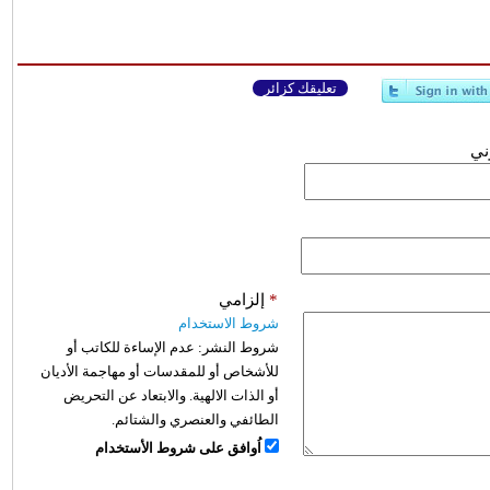
تعليقك كزائر
وني
*
إلزامي
شروط الاستخدام
شروط النشر:
عدم الإساءة للكاتب أو
للأشخاص أو للمقدسات أو مهاجمة الأديان
أو الذات الالهية. والابتعاد عن التحريض
الطائفي والعنصري والشتائم.
اُوافق على شروط الأستخدام