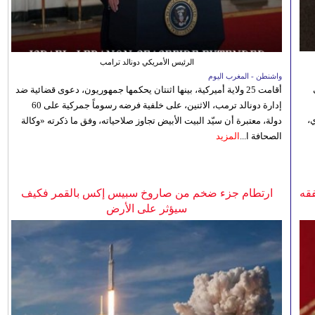
الرئيس الأمريكي دونالد ترامب
واشنطن - المغرب اليوم
أقامت 25 ولاية أميركية، بينها اثنتان يحكمها جمهوريون، دعوى قضائية ضد
إدارة دونالد ترمب، الاثنين، على خلفية فرضه رسوماً جمركية على 60
،
دولة، معتبرة أن سيّد البيت الأبيض تجاوز صلاحياته، وفق ما ذكرته «وكالة
الصحافة ا...
المزيد
فقه
ارتطام جزء ضخم من صاروخ سبيس إكس بالقمر فكيف
سيؤثر على الأرض