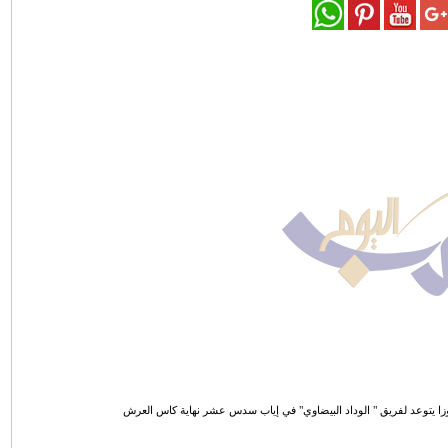
وزا يتوعد لفريق " الوداد البيضاوي" في إياب سدس عشر نهاية كاس العرش