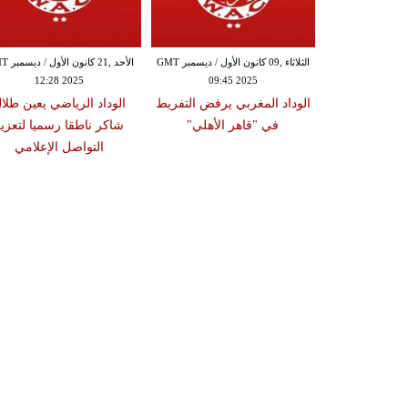
الثلاثاء ,09 أيلول / سبتمبر GMT 08:15
الثلاثاء ,09 كانون الأول / ديسمبر GMT
الأحد ,21 كا
12:28 2025
09:45 2025
20
ي يكشف قميصه
الوداد المغربي يرفض التفريط
الوداد الرياضي يعين طلا
ديد
في "قاهر الأهلي"
شاكر ناطقا رسميا لتعزي
التواصل الإعلامي