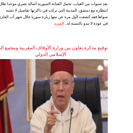
بعد سنوات من الغياب، تحمل الفنانة السورية أصالة نصري موعدا طال
انتظاره مع دمشق، المدينة التي تركت في ذاكرتها تفاصيل لا تشبه
سواها.فقد كشفت لأول مرة عن نيتها زيارة سوريا خلال شهر آب الجاري
في عودة لا تبدو بالنسبة له...
المزيد
توقيع مذكرة تعاون بين وزارة الأوقاف المغربية ومجمع ال
الإسلامي الدولي