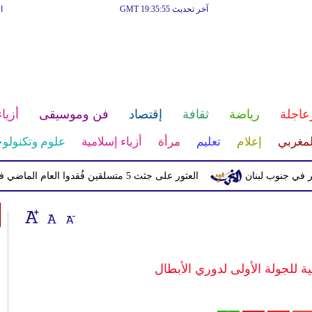
آخر تحديث GMT 19:35:55
ا
عاجلة
رياضة
ثقافة
إقتصاد
فن وموسيقى
أزياء
لمغربي
إعلام
تعليم
مرأة
أزياء إسلامية
علوم وتكنولوج
وب لبنان
العثور على جثث 5 متسلقين فُقدوا العام الماضي في النيبال
لية للجولة الأولى لدوري الأبطال