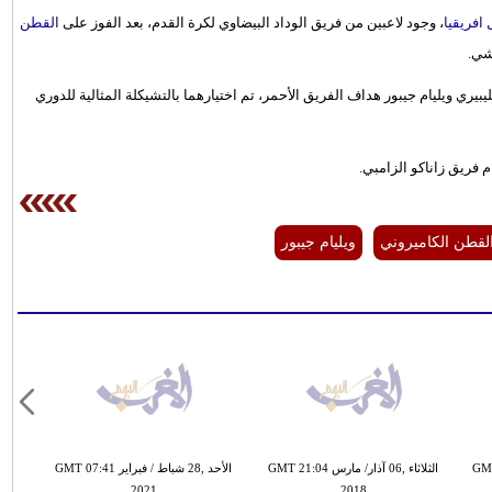
افريقيا
، وجود لاعبين من فريق الوداد البيضاوي لكرة القدم، بعد الفوز على
القطن
شي.
يري ويليام جيبور هداف الفريق الأحمر، تم اختيارهما بالتشيكلة المثالية للدوري
 فريق زاناكو الزامبي.
لقطن الكاميروني
ويليام جيبور
 تشرين الأول / أكتوبر GMT
الثلاثاء ,06 آذار/ مارس GMT 21:04
الأحد ,28 شباط / فبراير GMT 07:41
2021
2018