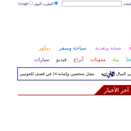
لبحث
المغرب اليوم
Google
صحة وتغذية
سياحة وسفر
ديكور
يا
بيئة
مدونات
أبراج
فيديو
سيارات
مقتل شخصين وإصابة 14 في قصف للحوثيين على أحياء سكنية ومخيمات للنازحين في مأرب
آخر الأخبار