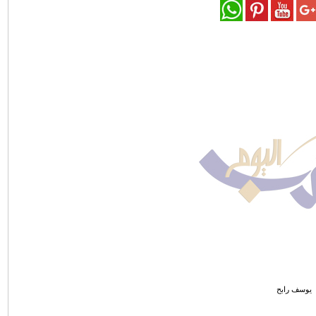
يوسف رابح