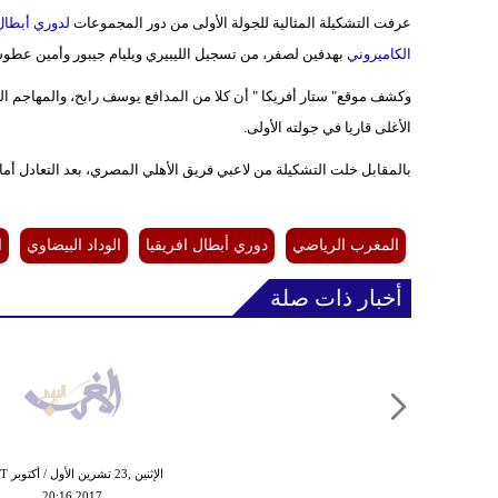
عرفت التشكيلة المثالية للجولة الأولى من دور المجموعات
لدوري أبطال 
الكاميروني
بهدفين لصفر، من تسجيل الليبيري ويليام جيبور وأمين عطو
وكشف موقع" ستار أفريكا " أن كلا من المدافع يوسف رابح، والمهاجم الليب
الأغلى قاريا في جولته الأولى.
بالمقابل خلت التشكيلة من لاعبي فريق الأهلي المصري، بعد التعادل أمام
المغرب الرياضي
دوري أبطال افريقيا
الوداد البيضاوي
ا
أخبار ذات صلة
الإثنين ,23
20:16 2017