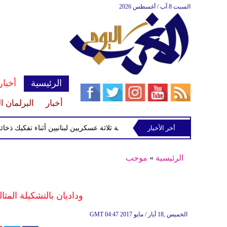
السبت 8 آب / أغسطس 2026
الرئيسية
أخبار
أخبار
البرلمان ا
ومديره رولفس
أخر الأخبار
إصابة ثلاثة عسكريين لبنانيين أثناء تفكيك ذخائر في جن
الرئيسية
»
موجب
وداديان بالتشكيلة المثا
04:47 2017 الخميس ,18 أيار / مايو
GMT