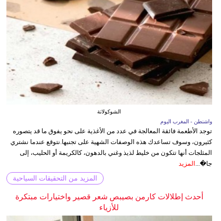
الشوكولاتة
واشنطن - المغرب اليوم
توجد الأطعمة فائقة المعالجة في عدد من الأغذية على نحو يفوق ما قد يتصوره
كثيرون، وسوف تساعدك هذه الوصفات الشهية على تجنبها.نتوقع عندما نشتري
المثلجات أنها تتكون من خليط لذيذ وغني بالدهون، كالكريمة أو الحليب، إلى
جا�...
المزيد
المزيد من التحقيقات السياحية
أحدث إطلالات كارمن بصيبص شعر قصير واختيارات مبتكرة
للأزياء