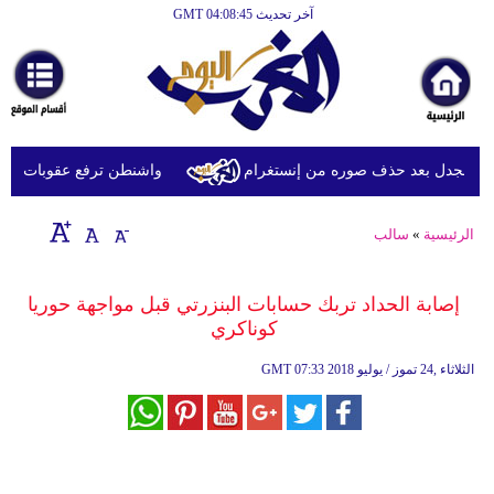
آخر تحديث GMT 04:08:45
الرئيسية
أخبارعاجلة
رياضة
ثقافة
الجدل بعد حذف صوره من إنستغرام
واشنطن ترفع عقوبات عن شرك
إقتصاد
الرئيسية
»
سالب
فن
وموسيقى
إصابة الحداد تربك حسابات البنزرتي قبل مواجهة حوريا
كوناكري
أزياء
07:33 2018 الثلاثاء ,24 تموز / يوليو
GMT
صحة
وتغذية
سياحة