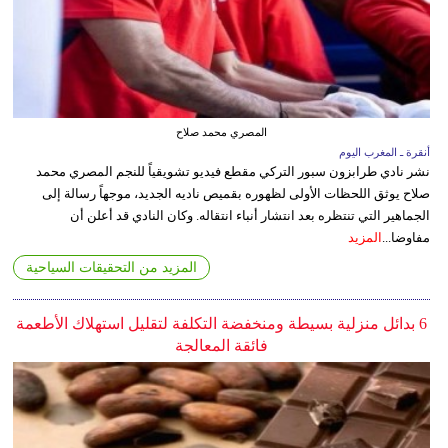
المصري محمد صلاح
أنقرة ـ المغرب اليوم
نشر نادي طرابزون سبور التركي مقطع فيديو تشويقياً للنجم المصري محمد
صلاح يوثق اللحظات الأولى لظهوره بقميص ناديه الجديد، موجهاً رسالة إلى
الجماهير التي تنتظره بعد انتشار أنباء انتقاله. وكان النادي قد أعلن أن
مفاوضا...
المزيد
المزيد من التحقيقات السياحية
6 بدائل منزلية بسيطة ومنخفضة التكلفة لتقليل استهلاك الأطعمة
فائقة المعالجة