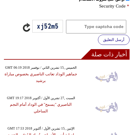
Security Code
*
أرسل التعليق
أخبار ذات صلة
GMT 06:19 2018 الخميس ,15 تشرين الثاني / نوفمبر
جماهير الوداد تعاتب الناصيري بخصوص مباراة
برشيد
GMT 19:17 2018 السبت ,27 تشرين الأول / أكتوبر
الناصيري "يسمح" في الوداد أمام النجم
الساحلي
GMT 17:53 2018 الإثنين ,15 تشرين الأول / أكتوبر
إصابة أنس الأصباحي تُربك المُدرّب الجديد