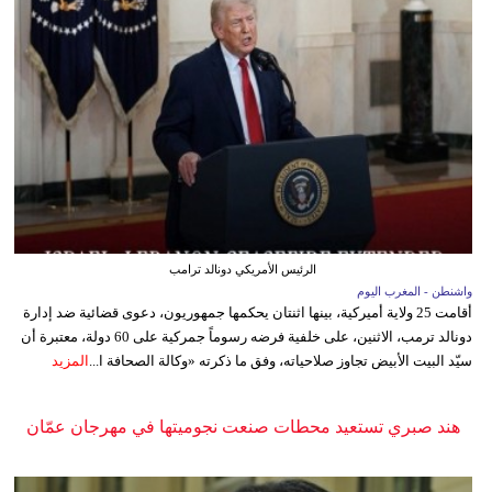
الرئيس الأمريكي دونالد ترامب
واشنطن - المغرب اليوم
أقامت 25 ولاية أميركية، بينها اثنتان يحكمها جمهوريون، دعوى قضائية ضد إدارة
دونالد ترمب، الاثنين، على خلفية فرضه رسوماً جمركية على 60 دولة، معتبرة أن
سيّد البيت الأبيض تجاوز صلاحياته، وفق ما ذكرته «وكالة الصحافة ا...
المزيد
هند صبري تستعيد محطات صنعت نجوميتها في مهرجان عمّان