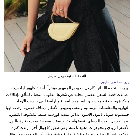
النجمة اللبنانية كارمن بصيبص
بيروت - المغرب اليوم
أبهرت النجمة اللبنانية كارمن بصيبص الجمهور مؤخراً بأحدث ظهور لها، حيث
اعتمدت قصة الشعر القصير متخلية عن شعرها الطويل المعتاد، لتتألق بإطلالات
مبتكرة وخاطفة جمعت بين التصاميم العملية والراقية التي تناسب الأوقات
النهارية والمناسبات الرسمية. ولفتت بصيبص الأنظار بإطلالة عصرية ارتدت فيها
جمبسوت طويل باللون الأسود الداكن بقصة كورسيه ضيقة مكشوفة الكتفين،
بينما انسدل الجزء السفلي بقصة واسعة، ونسقت معه حقيبة يد صغيرة باللون
الأصفر الزبدي ومجوهرات ذهبية ناعمة. وفي ظهور كاجوال آخر، ارتدت كنزة
تريكو باللون البيج الوردي بفتحة عنق مائلة كشفت عن أحد الكتفين، مع بنطال