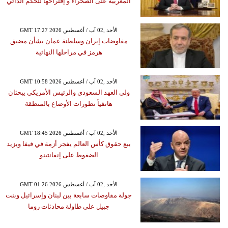
المغربية على الصحراء و إقتراحها للحكم الذاتي
GMT 17:27 2026 الأحد ,02 آب / أغسطس
مفاوضات إيران وسلطنة عمان بشأن مضيق
هرمز في مراحلها النهائية
GMT 10:58 2026 الأحد ,02 آب / أغسطس
ولي العهد السعودي والرئيس الأمريكي يبحثان
هاتفياً تطورات الأوضاع بالمنطقة
GMT 18:45 2026 الأحد ,02 آب / أغسطس
بيع حقوق كأس العالم يفجر أزمة في فيفا ويزيد
الضغوط على إنفانتينو
GMT 01:26 2026 الأحد ,02 آب / أغسطس
جولة مفاوضات سابعة بين لبنان وإسرائيل وبنت
جبيل على طاولة محادثات روما