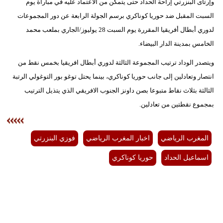
وإرتأى البنزرتي إراحة الحداد حتى يتمكن من الاعتماد عليه في مباراة يوم
السبت المقبل ضد حوريا كوناكري برسم الجولة الرابعة عن دور المجموعات
بيئة
لدوري أبطال أفريقيا المقررة يوم السبت 28 يوليوز/الجاري بملعب محمد
مدوَّنات
الخامس بمدينة الدار البيضاء.
ويتصدر الوداد ترتيب المجموعة الثالثة لدوري أبطال افريقيا بخمس نقط من
أبراج
انتصار وتعادلين إلى جانب حوريا كوناكري، بينما يحتل توغو بور التوغولي الرتبة
فيديو
الثالثة بثلاث نقاط متبوعا بصن داونز الجنوب الافريقي الذي يتذيل الترتيب
بمجموع نقطتين من تعادلين.
سيارات
المغرب الرياضي
اخبار المغرب الرياضي
فوزي البنزرتي
اسماعيل الحداد
حوريا كوناكري