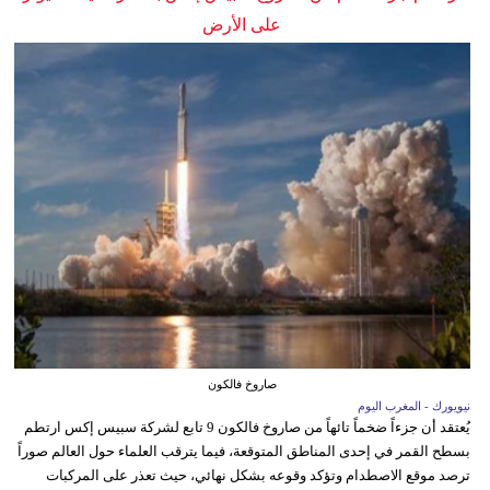
على الأرض
صاروخ فالكون
نيويورك - المغرب اليوم
يُعتقد أن جزءاً ضخماً تائهاً من صاروخ فالكون 9 تابع لشركة سبيس إكس ارتطم
بسطح القمر في إحدى المناطق المتوقعة، فيما يترقب العلماء حول العالم صوراً
ترصد موقع الاصطدام وتؤكد وقوعه بشكل نهائي، حيث تعذر على المركبات