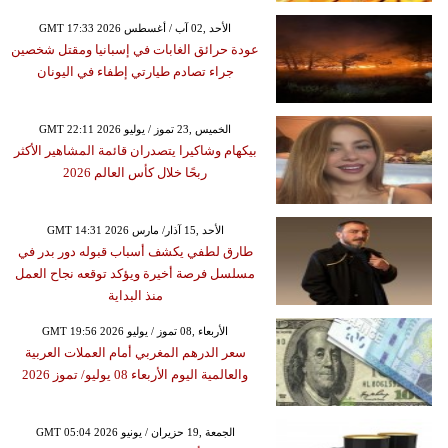
GMT 17:33 2026 الأحد ,02 آب / أغسطس
عودة حرائق الغابات في إسبانيا ومقتل شخصين
جراء تصادم طيارتي إطفاء في اليونان
GMT 22:11 2026 الخميس ,23 تموز / يوليو
بيكهام وشاكيرا يتصدران قائمة المشاهير الأكثر
ربحًا خلال كأس العالم 2026
GMT 14:31 2026 الأحد ,15 آذار/ مارس
طارق لطفي يكشف أسباب قبوله دور بدر في
مسلسل فرصة أخيرة ويؤكد توقعه نجاح العمل
منذ البداية
GMT 19:56 2026 الأربعاء ,08 تموز / يوليو
سعر الدرهم المغربي أمام العملات العربية
والعالمية اليوم الأربعاء 08 يوليو/ تموز 2026
GMT 05:04 2026 الجمعة ,19 حزيران / يونيو