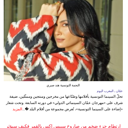
النجمة التونسية هند صبري
عمّان ـ المغرب اليوم
تحلّ السينما التونسية بأفلامها وصُنّاعها من مخرجين ومنتجين وممثّلين، ضيفة
شرف على «مهرجان عمّان السينمائي الدولي» في دورته السابعة. وتحت شعار
«إضاءة على السينما التونسية»، تُعرض مجموعة من أفلام البلد �...
المزيد
ارتطام جزء ضخم من صاروخ سبيس إكس بالقمر فكيف سيؤثر