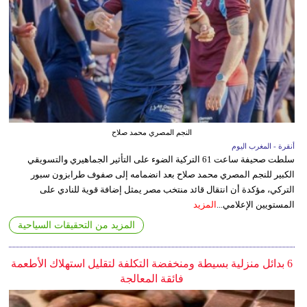
النجم المصري محمد صلاح
أنقرة - المغرب اليوم
سلطت صحيفة ساعت 61 التركية الضوء على التأثير الجماهيري والتسويقي
الكبير للنجم المصري محمد صلاح بعد انضمامه إلى صفوف طرابزون سبور
التركي، مؤكدة أن انتقال قائد منتخب مصر يمثل إضافة قوية للنادي على
المستويين الإعلامي...
المزيد
المزيد من التحقيقات السياحية
6 بدائل منزلية بسيطة ومنخفضة التكلفة لتقليل استهلاك الأطعمة
فائقة المعالجة