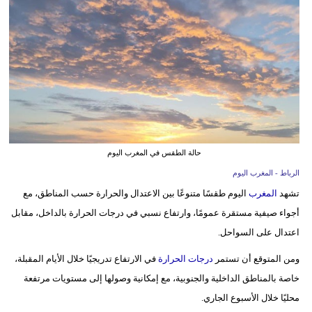
وسفر
ديكور
أخبار
البرلمان
المغربي
إعلام
حالة الطقس في المغرب اليوم
الرباط - المغرب اليوم
تعليم
تشهد
المغرب
اليوم طقسًا متنوعًا بين الاعتدال والحرارة حسب المناطق، مع
مرأة
أجواء صيفية مستقرة عمومًا، وارتفاع نسبي في درجات الحرارة بالداخل، مقابل
اعتدال على السواحل.
أزياء
إسلامية
ومن المتوقع أن تستمر
درجات الحرارة
في الارتفاع تدريجيًا خلال الأيام المقبلة،
خاصة بالمناطق الداخلية والجنوبية، مع إمكانية وصولها إلى مستويات مرتفعة
علوم
محليًا خلال الأسبوع الجاري.
وتكنولوجيا