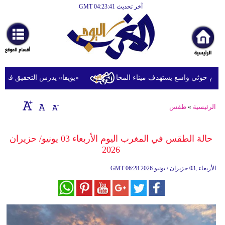
آخر تحديث GMT 04:23:41
الرئيسية
أخبارعاجلة
رياضة
ثقافة
 حوثي واسع يستهدف ميناء المخا
«يويفا» يدرس التحقيق في اتهامات
إقتصاد
الرئيسية
»
طقس
فن
وموسيقى
حالة الطقس في المغرب اليوم الأربعاء 03 يونيو/ حزيران
2026
أزياء
06:28 2026 الأربعاء ,03 حزيران / يونيو
GMT
صحة
وتغذية
سياحة