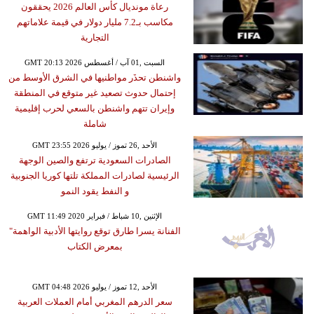
رعاة مونديال كأس العالم 2026 يحققون
مكاسب بـ7.2 مليار دولار في قيمة علاماتهم
التجارية
GMT 20:13 2026 السبت ,01 آب / أغسطس
واشنطن تحذَر مواطنيها في الشرق الأوسط من
إحتمال حدوث تصعيد غير متوقع في المنطقة
وإيران تتهم واشنطن بالسعي لحرب إقليمية
شاملة
GMT 23:55 2026 الأحد ,26 تموز / يوليو
الصادرات السعودية ترتفع والصين الوجهة
الرئيسية لصادرات المملكة تلتها كوريا الجنوبية
و النفط يقود النمو
GMT 11:49 2020 الإثنين ,10 شباط / فبراير
الفنانة يسرا طارق توقع روايتها الأدبية الواهمة"
بمعرض الكتاب
GMT 04:48 2026 الأحد ,12 تموز / يوليو
سعر الدرهم المغربي أمام العملات العربية