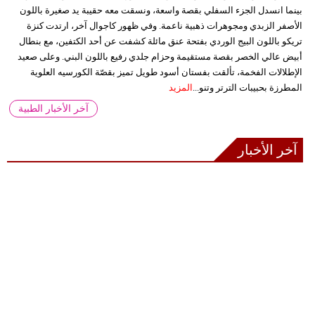
بينما انسدل الجزء السفلي بقصة واسعة، ونسقت معه حقيبة يد صغيرة باللون
الأصفر الزبدي ومجوهرات ذهبية ناعمة. وفي ظهور كاجوال آخر، ارتدت كنزة
تريكو باللون البيج الوردي بفتحة عنق مائلة كشفت عن أحد الكتفين، مع بنطال
أبيض عالي الخصر بقصة مستقيمة وحزام جلدي رفيع باللون البني. وعلى صعيد
الإطلالات الفخمة، تألقت بفستان أسود طويل تميز بقصّة الكورسيه العلوية
المطرزة بحبيبات الترتر وتنو...
المزيد
آخر الأخبار الطبية
آخر الأخبار