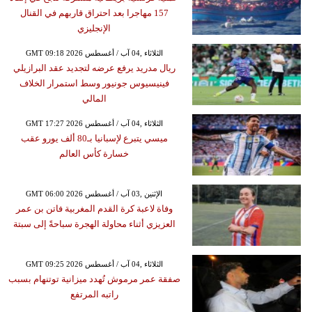
157 مهاجرا بعد احتراق قاربهم في القنال
الإنجليزي
GMT 09:18 2026 الثلاثاء ,04 آب / أغسطس
ريال مدريد يرفع عرضه لتجديد عقد البرازيلي
فينيسيوس جونيور وسط استمرار الخلاف
المالي
GMT 17:27 2026 الثلاثاء ,04 آب / أغسطس
ميسي يتبرع لإسبانيا بـ80 ألف يورو عقب
خسارة كأس العالم
GMT 06:00 2026 الإثنين ,03 آب / أغسطس
وفاة لاعبة كرة القدم المغربية فاتن بن عمر
العزيزي أثناء محاولة الهجرة سباحةً إلى سبتة
GMT 09:25 2026 الثلاثاء ,04 آب / أغسطس
صفقة عمر مرموش تُهدد ميزانية توتنهام بسبب
راتبه المرتفع