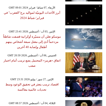
GMT 09:01 2024 الأربعاء ,07 شباط / فبراير
أبرز الأحداث اليوميّة لمواليد برج"العقرب" في
فبراير/ شباط 2024
GMT 23:41 2026 الإثنين ,03 آب / أغسطس
موسكو تعلن أن مسيّرة أوكرانية قصفت شاطئاً
مزدحماً أدى إلى مقتل سبعة أشخاص بينهم
أطفال وإصابة 40 آخرين
GMT 20:59 2026 الخميس ,06 آب / أغسطس
اتفاق «هرمز» المحتمل يضع ترمب أمام اختبار
صعب
GMT 23:31 2026 الإثنين ,27 تموز / يوليو
اقتصاد ترمب يتعثر في تحقيق الوعود وسط
تحديات عالمية معاكسة
GMT 08:57 2026 الثلاثاء ,04 آب / أغسطس