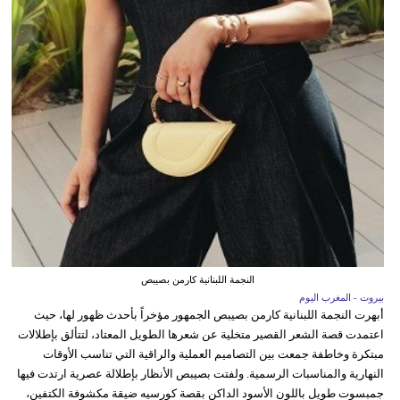
النجمة اللبنانية كارمن بصيبص
بيروت - المغرب اليوم
أبهرت النجمة اللبنانية كارمن بصيبص الجمهور مؤخراً بأحدث ظهور لها، حيث
اعتمدت قصة الشعر القصير متخلية عن شعرها الطويل المعتاد، لتتألق بإطلالات
مبتكرة وخاطفة جمعت بين التصاميم العملية والراقية التي تناسب الأوقات
النهارية والمناسبات الرسمية. ولفتت بصيبص الأنظار بإطلالة عصرية ارتدت فيها
جمبسوت طويل باللون الأسود الداكن بقصة كورسيه ضيقة مكشوفة الكتفين،