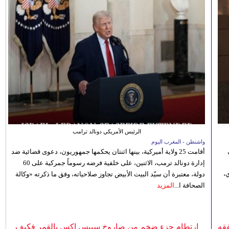
الرئيس الأمريكي دونالد ترامب
واشنطن - المغرب اليوم
أقامت 25 ولاية أميركية، بينها اثنتان يحكمها جمهوريون، دعوى قضائية ضد
إدارة دونالد ترمب، الاثنين، على خلفية فرضه رسوماً جمركية على 60
،
دولة، معتبرة أن سيّد البيت الأبيض تجاوز صلاحياته، وفق ما ذكرته «وكالة
الصحافة ا...
المزيد
فقه
ارتطام جزء ضخم من صاروخ سبيس إكس بالقمر فكيف