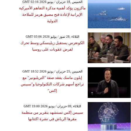
GMT 02:16 2026 الخميس ,18 حزيران / يونيو
ماكرون يؤكد أهمية مذكرة التفاهم الأميركية
الإيرانية لإعادة فتح مضيق هرمز للملاحة
الدولية
GMT 03:06 2026 الثلاثاء ,28 تموز / يوليو
الكونغرس يستقبل زيلينسكي وسط تحرك
لفرض عقوبات على روسيا
GMT 18:52 2026 الخميس ,25 حزيران / يونيو
إيلون ماسك يفقد صفة "التريليونير" مع
تراجع أسهم شركات التكنولوجيا و"سبيس
إكس"
GMT 19:00 2026 الثلاثاء ,09 حزيران / يونيو
سبيس إكس تستشهد بتقرير من منظمة
مقرها الرياض في نشرة اكتتابها