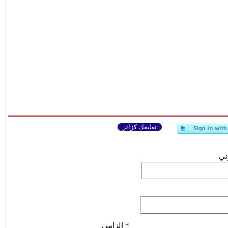
تعليقك كزائر
وني
*
إلزامي