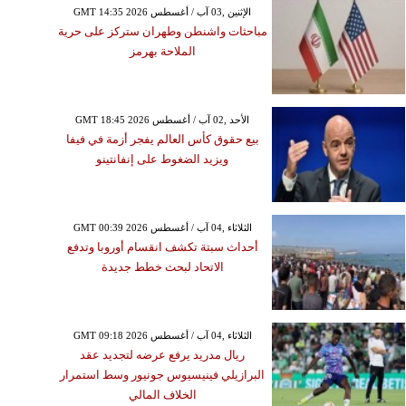
GMT 14:35 2026 الإثنين ,03 آب / أغسطس
مباحثات واشنطن وطهران ستركز على حرية
الملاحة بهرمز
GMT 18:45 2026 الأحد ,02 آب / أغسطس
بيع حقوق كأس العالم يفجر أزمة في فيفا
ويزيد الضغوط على إنفانتينو
GMT 00:39 2026 الثلاثاء ,04 آب / أغسطس
الجمعة ,07 آب / أغسطس GMT 10:15
أحداث سبتة تكشف انقسام أوروبا وتدفع
2026
الاتحاد لبحث خطط جديدة
الطقس في المغرب اليوم
س/ آب 2026
GMT 09:18 2026 الثلاثاء ,04 آب / أغسطس
ريال مدريد يرفع عرضه لتجديد عقد
البرازيلي فينيسيوس جونيور وسط استمرار
الخلاف المالي