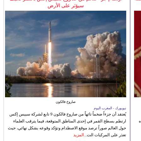
سيؤثر على الأرض
صاروخ فالكون
نيويورك - المغرب اليوم
يُعتقد أن جزءاً ضخماً تائهاً من صاروخ فالكون 9 تابع لشركة سبيس إكس
ه
ارتطم بسطح القمر في إحدى المناطق المتوقعة، فيما يترقب العلماء
حول العالم صوراً ترصد موقع الاصطدام وتؤكد وقوعه بشكل نهائي، حيث
تعذر على المركبات الت...
المزيد