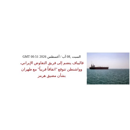
GMT 00:51 2026 السبت ,08 آب / أغسطس
قاليباف ينضم إلى فريق التفاوض الإيراني،
وواشنطن تتوقع "اتفاقاً قريباً" مع طهران
بشأن مضيق هرمز