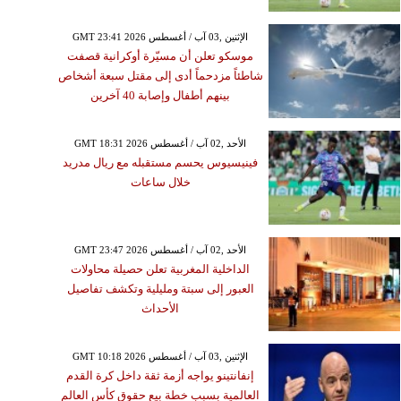
GMT 23:41 2026 الإثنين ,03 آب / أغسطس
موسكو تعلن أن مسيّرة أوكرانية قصفت
شاطئاً مزدحماً أدى إلى مقتل سبعة أشخاص
بينهم أطفال وإصابة 40 آخرين
GMT 18:31 2026 الأحد ,02 آب / أغسطس
فينيسيوس يحسم مستقبله مع ريال مدريد
خلال ساعات
GMT 23:47 2026 الأحد ,02 آب / أغسطس
الداخلية المغربية تعلن حصيلة محاولات
العبور إلى سبتة ومليلية وتكشف تفاصيل
الأحداث
GMT 10:18 2026 الإثنين ,03 آب / أغسطس
إنفانتينو يواجه أزمة ثقة داخل كرة القدم
العالمية بسبب خطة بيع حقوق كأس العالم