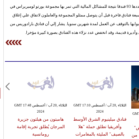
سوف يتعين إغلاق فندق واحد من سلسلة فنادق بارادوريس، التي يبلغ عددها 93 فندقا نتيجة للمشاكل المالية التي تمر بها مجموعة بورتو لومبريراس في
و سبعة فنادق فاخرة قبل أن يتوصل ممثلو المجموعة والعاملون لاتفاق علي إغلاق
وابها بالتوقف عن العمل لمدة شهرين سنويا. يشار إلي أن فنادق بارادوريس من
وأديرة قديمة، وقد انخفض عدد نزلاء هذه الفنادق بصورة كبيرة مؤخرا.
الثلاثاء ,20 آب / أغسطس GMT 17:10
الثلاثاء ,20 آب / أغسطس GMT 17:48
2024
2024
طس GMT 22:59
فنادق ميلينيوم الشرق الأوسط
هامبتون من هيلتون جزيرة
وأفريقيا تطلق حملة "هلا
المرجان يُطلق تجربة إقامة
ض"
أسع
بالصيف" المليئة بالمغامرات
رومانسية
 من
بشك