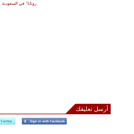
لثة
روتانا" في السعودية
أرسل تعليقك