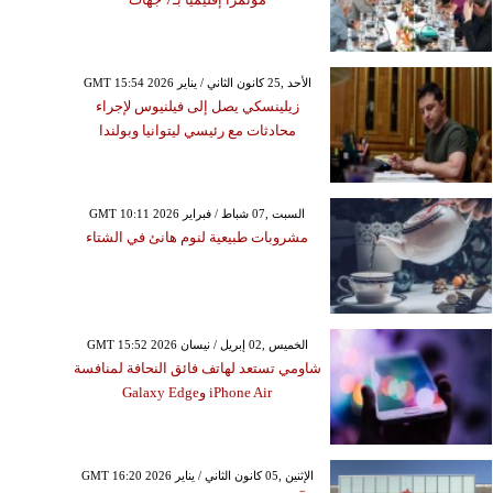
GMT 15:54 2026 الأحد ,25 كانون الثاني / يناير
زيلينسكي يصل إلى فيلنيوس لإجراء
محادثات مع رئيسي ليتوانيا وبولندا
GMT 10:11 2026 السبت ,07 شباط / فبراير
مشروبات طبيعية لنوم هانئ في الشتاء
GMT 15:52 2026 الخميس ,02 إبريل / نيسان
شاومي تستعد لهاتف فائق النحافة لمنافسة
iPhone Air وGalaxy Edge
GMT 16:20 2026 الإثنين ,05 كانون الثاني / يناير