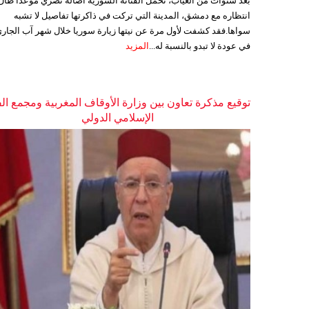
بعد سنوات من الغياب، تحمل الفنانة السورية أصالة نصري موعدا طال
انتظاره مع دمشق، المدينة التي تركت في ذاكرتها تفاصيل لا تشبه
سواها.فقد كشفت لأول مرة عن نيتها زيارة سوريا خلال شهر آب الجاري
في عودة لا تبدو بالنسبة له...
المزيد
توقيع مذكرة تعاون بين وزارة الأوقاف المغربية ومجمع ال
الإسلامي الدولي