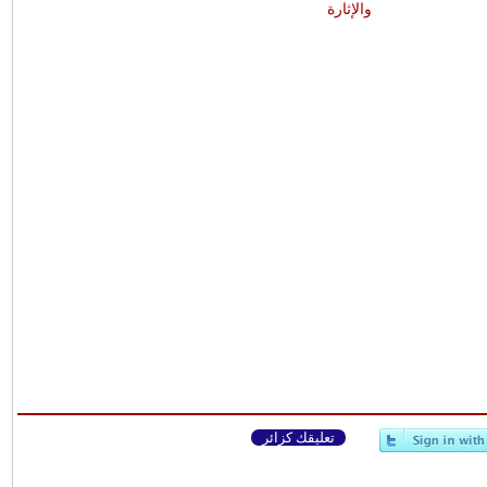
والإثارة
تعليقك كزائر