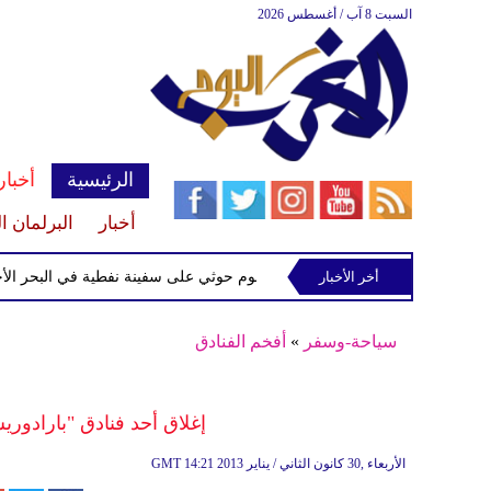
السبت 8 آب / أغسطس 2026
الرئيسية
أخبار
أخبار
البرلمان ا
إسرائيلي
أخر الأخبار
إحباط هجوم حوثي على سفينة نفطية في البحر الأحمر
سياحة-وسفر
»
أفخم الفنادق
إغلاق أحد فنادق "بارادوري
14:21 2013 الأربعاء ,30 كانون الثاني / يناير
GMT