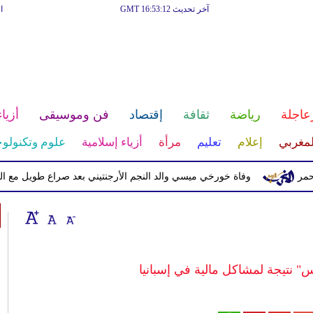
آخر تحديث GMT 16:53:12
ا
عاجلة
رياضة
ثقافة
إقتصاد
فن وموسيقى
أزياء
لمغربي
إعلام
تعليم
مرأة
أزياء إسلامية
علوم وتكنولوج
وفاة خورخي ميسي والد النجم الأرجنتيني بعد صراع طويل مع المرض
س" نتيجة لمشاكل مالية في إسبانيا