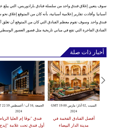
أسبانيا. وأفادت تقارير إعلامية أسبانية، بأنه كان من المتوقع إغلاق نح
فندق واحد. وسوف تقوم معظم الفنادق التي كان من المتوقع أن تغلق أب
الفنادق الفاخرة التي تقع في مباني تاريخية مثل قصور العصور الوسطي 
أخبار ذات صلة
الثلاثاء ,06 شباط / فبراير GMT 15:31
السبت ,02 آذار/ مارس GMT 19:00
الجمعة ,16 آب / أغس
2024
2024
20
هيلتون شاطئ
أفضل الفنادق الفخمة في
فندق "نوڤا إم العليا الريا
لذكرى السنوية
مدينة الدار البيضاء
أول فندق تحت علامة "إيدج