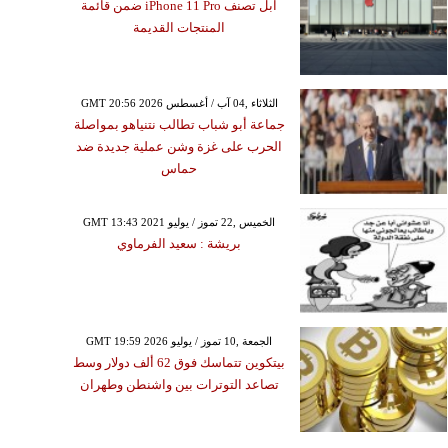
آبل تصنف iPhone 11 Pro ضمن قائمة
المنتجات القديمة
GMT 20:56 2026 الثلاثاء ,04 آب / أغسطس
جماعة أبو شباب تطالب نتنياهو بمواصلة
الحرب على غزة وشن عملية جديدة ضد
حماس
GMT 13:43 2021 الخميس ,22 تموز / يوليو
بريشة : سعيد الفرماوي
GMT 19:59 2026 الجمعة ,10 تموز / يوليو
بيتكوين تتماسك فوق 62 ألف دولار وسط
تصاعد التوترات بين واشنطن وطهران