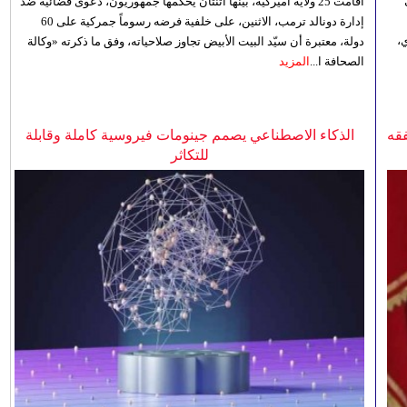
أقامت 25 ولاية أميركية، بينها اثنتان يحكمها جمهوريون، دعوى قضائية ضد
إدارة دونالد ترمب، الاثنين، على خلفية فرضه رسوماً جمركية على 60
،
دولة، معتبرة أن سيّد البيت الأبيض تجاوز صلاحياته، وفق ما ذكرته «وكالة
الصحافة ا...
المزيد
فقه
الذكاء الاصطناعي يصمم جينومات فيروسية كاملة وقابلة
للتكاثر