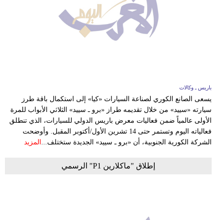
باريس ـ وكالات
يسعى الصانع الكوري لصناعة السيارات «كيا» إلى استكمال باقة طرز
سيارته «سييد» من خلال تقديمه طراز «برو ـ سييد» الثلاثي الأبواب للمرة
الأولى عالمياً ضمن فعاليات معرض باريس الدولي للسيارات، الذي تنطلق
فعالياته اليوم وتستمر حتى 14 تشرين الأول/أكتوبر المقبل. وأوضحت
الشركة الكورية الجنوبية، أن «برو ـ سييد» الجديدة ستختلف...
المزيد
إطلاق "ماكلارين P1" الرسمي