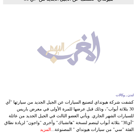
لندن ـ وكالات
كشفت شركة هيونداي لتصنيع السيارات عن الجيل الجديد من سيارتها "آي
30 بثلاثة أبواب"، وذلك قبل عرضها للمرة الأولى في معرض باريس
للسيارات الشهر الجاري. ويأتي العضو الثالث في الجيل الجديد من عائلة
"آي30" بثلاثة أبواب لينضم لنسخة "هاتشباك" وأخرى "واجون" لزيادة نطاق
الفئة "سي" من سيارات هيونداي " المصنوعة...
المزيد