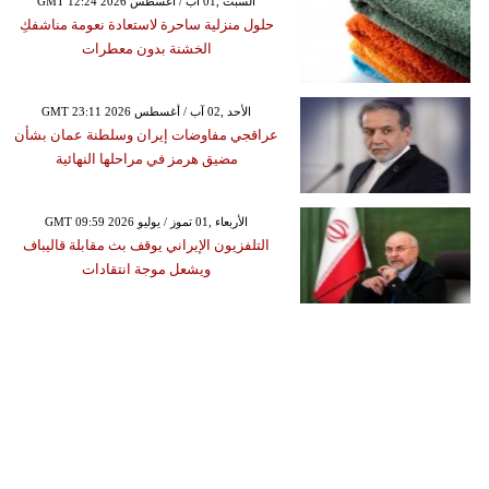
GMT 12:24 2026 السبت ,01 آب / أغسطس
حلول منزلية ساحرة لاستعادة نعومة مناشفكِ
الخشنة بدون معطرات
GMT 23:11 2026 الأحد ,02 آب / أغسطس
عراقجي مفاوضات إيران وسلطنة عمان بشأن
مضيق هرمز في مراحلها النهائية
GMT 09:59 2026 الأربعاء ,01 تموز / يوليو
التلفزيون الإيراني يوقف بث مقابلة قاليباف
ويشعل موجة انتقادات