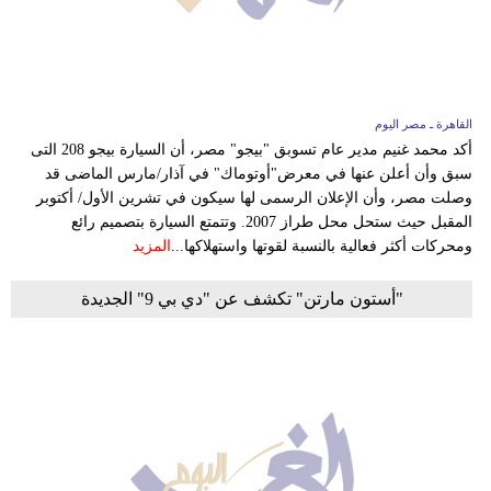
وسفر
ديكور
أخبار
القاهرة ـ مصر اليوم
أكد محمد غنيم مدير عام تسوبق "بيجو" مصر، أن السيارة بيجو 208 التى
البرلمان
سبق وأن أعلن عنها في معرض"أوتوماك" في آذار/مارس الماضى قد
المغربي
وصلت مصر، وأن الإعلان الرسمى لها سيكون في تشرين الأول/ أكتوبر
المقبل حيث ستحل محل طراز 2007. وتتمتع السيارة بتصميم رائع
إعلام
ومحركات أكثر فعالية بالنسبة لقوتها واستهلاكها...
المزيد
تعليم
"أستون مارتن" تكشف عن "دي بي 9" الجديدة
مرأة
أزياء
إسلامية
علوم
وتكنولوجيا