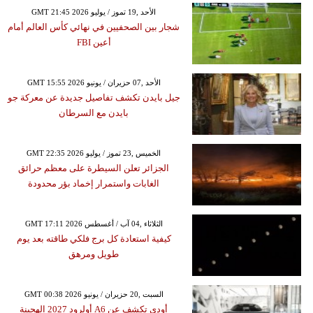
GMT 21:45 2026 الأحد ,19 تموز / يوليو
شجار بين الصحفيين في نهائي كأس العالم أمام
أعين FBI
GMT 15:55 2026 الأحد ,07 حزيران / يونيو
جيل بايدن تكشف تفاصيل جديدة عن معركة جو
بايدن مع السرطان
GMT 22:35 2026 الخميس ,23 تموز / يوليو
الجزائر تعلن السيطرة على معظم حرائق
الغابات واستمرار إخماد بؤر محدودة
GMT 17:11 2026 الثلاثاء ,04 آب / أغسطس
كيفية استعادة كل برج فلكي طاقته بعد يوم
طويل ومرهق
GMT 00:38 2026 السبت ,20 حزيران / يونيو
أودي تكشف عن A6 أولرود 2027 الهجينة