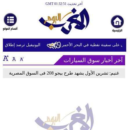
آخر تحديث GMT 01:32:51
الرئيسية
أخبارعاجلة
رياضة
ثقافة
ثي على سفينة نفطية في البحر الأحمر
اليونيفيل ترصد إطلاق 113 مقذوفا إسرائيليا على لبنان خلال يوم واحد
إقتصاد
آخر أخبار سوق السيارات
فن
غنيم: تشرين الأول يشهد طرح بيجو 208 فى السوق المصرية
وموسيقى
أزياء
صحة
وتغذية
سياحة