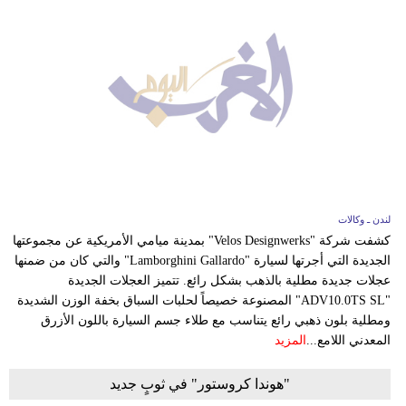
لندن ـ وكالات
كشفت شركة "Velos Designwerks" بمدينة ميامي الأمريكية عن مجموعتها
الجديدة التي أجرتها لسيارة "Lamborghini Gallardo" والتي كان من ضمنها
عجلات جديدة مطلية بالذهب بشكل رائع. تتميز العجلات الجديدة
"ADV10.0TS SL" المصنوعة خصيصاً لحلبات السباق بخفة الوزن الشديدة
ومطلية بلون ذهبي رائع يتناسب مع طلاء جسم السيارة باللون الأزرق
المعدني اللامع...
المزيد
"هوندا كروستور" في ثوبٍ جديد