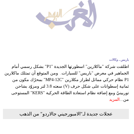
باريس ـ وكالات
اطلقت شركة "ماكلارين" اسطورتها الجديدة "P1" بشكل رسمي أمام
الجماهير في معرض "باريس" للسيارات. ومن المتوقع أن تمتلك ماكلارين
P1 نظام حركي مماثل لطراز مكلارين "MP4-12C" بمحرّك مكون من
ثمانية إسطوانات على شكل حرف (V) سعته 3.8 لتر ومزوّد بشاحن
توربينيّ ومع إضافة نظام استعادة الطاقة الحركية "KERS" المستوحى
من...
المزيد
عجلات جديدة لـ"الامبورجيني جالاردو" من الذهب