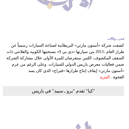
بيئة
مدوَّنات
أبراج
لندن ـ وكالات
كشفت شركة «أستون مارتن» البريطانية لصناعة السيارات رسمياً عن
فيديو
طراز العام ،2013 من سيارتها «دي بي 9» بنسختيها الكوبيه والفلانتي ذات
السقف المكشوف، اللتين ستعرضان للمرة الأولى خلال مشاركة الشركة
سيارات
ضمن فعاليات معرض باريس الدولي للسيارات. وعلى الرغم من عزم
«أستون مارتن» إيقاف إنتاج طرازها «فيراج» الذي كان يسد
الفجوة...
المزيد
"كيا" تقدم "برو ـ سييد" في باريس