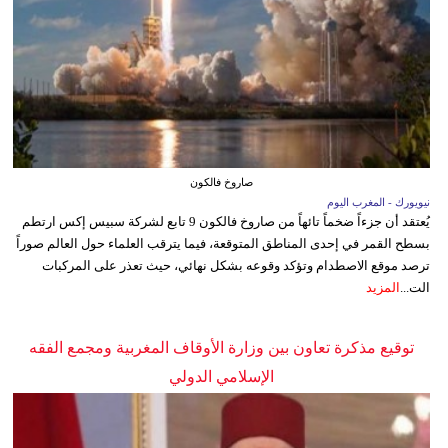
صاروخ فالكون
نيويورك - المغرب اليوم
يُعتقد أن جزءاً ضخماً تائهاً من صاروخ فالكون 9 تابع لشركة سبيس إكس ارتطم
بسطح القمر في إحدى المناطق المتوقعة، فيما يترقب العلماء حول العالم صوراً
ترصد موقع الاصطدام وتؤكد وقوعه بشكل نهائي، حيث تعذر على المركبات
الت...
المزيد
توقيع مذكرة تعاون بين وزارة الأوقاف المغربية ومجمع الفقه
الإسلامي الدولي