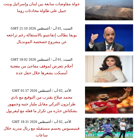
جولة مفاوضات سابعة بين لبنان وإسرائيل وبنت
جبيل على طاولة محادثات روما
GMT 21:10 2026 السبت ,01 آب / أغسطس
يويفا يطالب إنفانتينو بالاستقالة رغم تراجعه
عن مشروع خصخصة المونديال
GMT 18:02 2026 السبت ,01 آب / أغسطس
أحلام تتعرض لموقف مفاجئ من معجبة
أمسكت بشعرها خلال حفل جدة
GMT 01:57 2026 الأحد ,02 آب / أغسطس
محمد صلاح يقترب من التوقيع مع نادي
طرابزون التركي مقابل مليار جنيه وجمهور
بشكتاش حذَره من تكرار ما فعله مع ليفربول
GMT 18:31 2026 الأحد ,02 آب / أغسطس
فينيسيوس يحسم مستقبله مع ريال مدريد خلال
ساعات