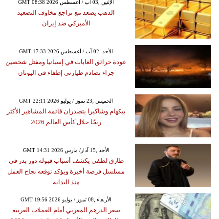
GMT 08:38 2026 الإثنين ,03 آب / أغسطس
الذهب يصعد مع تراجع مخاوف التصعيد
الأميركي ضد إيران
GMT 17:33 2026 الأحد ,02 آب / أغسطس
عودة حرائق الغابات في إسبانيا ومقتل شخصين
جراء تصادم طيارتي إطفاء في اليونان
GMT 22:11 2026 الخميس ,23 تموز / يوليو
بيكهام وشاكيرا يتصدران قائمة المشاهير الأكثر
ربحًا خلال كأس العالم 2026
GMT 14:31 2026 الأحد ,15 آذار/ مارس
طارق لطفي يكشف أسباب قبوله دور بدر في
مسلسل فرصة أخيرة ويؤكد توقعه نجاح العمل
منذ البداية
GMT 19:56 2026 الأربعاء ,08 تموز / يوليو
سعر الدرهم المغربي أمام العملات العربية