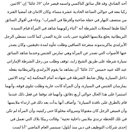
أحد الفنادق. وقد قال سائق التاكسي واسمه قيصر خان "29 عامًا" إن "الاثنين
ركبا معه في حوالي الساعة الحادية عشرة مساء، وكان الاثنان قد أمضيا الفترة
من منتصف النهار في حفلة صاخبة وأفرطا في الشراب". وجاء في أقوال السائق
أيضًا طبقا لسجلات الشرطة أنه "أثناء ركوبهما شاهد في المرآة قيام السيدة
البريطانية بخلع ملابسها العلوية حتى باتت عارية الصدر، كما كانت تمتطي الرجل
الأيرلندي ماكريدموند منفرجة الساقين وظلت تتأوه لمدة دقيقتين، وكان يصدر
عنها الأصوات التي تصدر عن المرأة وهي تمارس الجنس وعندما شاهد السائق
سيارة شرطة على طريق الشيخ زايد، توقف وطلب من رجل الشرطة الإماراتي
عبد الله عبيد خميس "22 عامًا" أن يشاهد ما يقوم الأيرلندي والبريطانية بفعله
داخل السيارة. وقال ضابط الشرطة في شهادته أمام المحكمة إنه "وجد الاثنين
يمارسان الجنس في السيارة، وأن المرأة كانت عارية وظلت تتلوى فوقه، وأنهما
استمرا على هذا الحال حوالي أربع دقائق، وأنهما قد توقفا عن فعل ذلك عندما
قام بالطرق على نافذة السيارة". وأضاف أنها بدأت بعد ذلك في ارتداء ملابسها
وأن قميص الرجل كان مفتوحًا وسرواله مخلوعًا حتى ركبتيه، وأن المرأة لم تكن
في تلك اللحظة ترتدي ملابس داخلية تحتية". وقالت ربيكا بلاك التي تعمل في
إحدى شركات التوظيف في دبي منذ أيلول/ سبتمبر العام الماضي "أنا لست