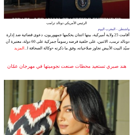
الرئيس الأمريكي دونالد ترامب
واشنطن - المغرب اليوم
أقامت 25 ولاية أميركية، بينها اثنتان يحكمها جمهوريون، دعوى قضائية ضد إدارة
دونالد ترمب، الاثنين، على خلفية فرضه رسوماً جمركية على 60 دولة، معتبرة أن
سيّد البيت الأبيض تجاوز صلاحياته، وفق ما ذكرته «وكالة الصحافة ا...
المزيد
هند صبري تستعيد محطات صنعت نجوميتها في مهرجان عمّان