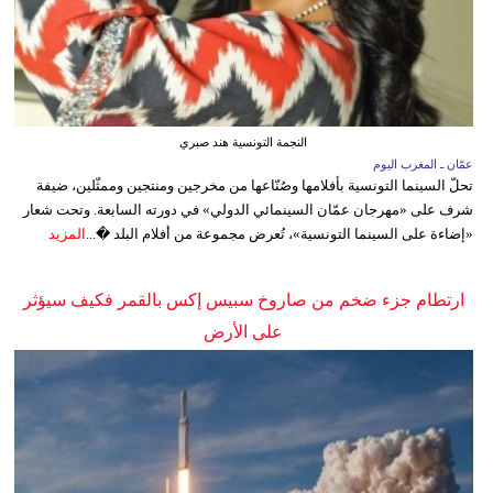
النجمة التونسية هند صبري
عمّان ـ المغرب اليوم
تحلّ السينما التونسية بأفلامها وصُنّاعها من مخرجين ومنتجين وممثّلين، ضيفة
شرف على «مهرجان عمّان السينمائي الدولي» في دورته السابعة. وتحت شعار
«إضاءة على السينما التونسية»، تُعرض مجموعة من أفلام البلد �...
المزيد
ارتطام جزء ضخم من صاروخ سبيس إكس بالقمر فكيف سيؤثر
على الأرض