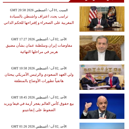
GMT 20:58 2026 السبت ,01 آب / أغسطس
ترامب يجدد اعتراف واشنطن بالسيادة
المغربية على الصحراء و إقتراحها للحكم الذاتي
GMT 17:27 2026 الأحد ,02 آب / أغسطس
مفاوضات إيران وسلطنة عمان بشأن مضيق
هرمز في مراحلها النهائية
GMT 10:58 2026 الأحد ,02 آب / أغسطس
ولي العهد السعودي والرئيس الأمريكي يبحثان
هاتفياً تطورات الأوضاع بالمنطقة
GMT 18:45 2026 الأحد ,02 آب / أغسطس
بيع حقوق كأس العالم يفجر أزمة في فيفا ويزيد
الضغوط على إنفانتينو
GMT 01:26 2026 الأحد ,02 آب / أغسطس