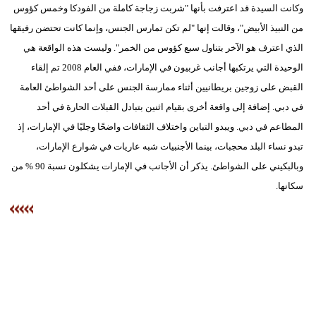
وكانت السيدة قد اعترفت بأنها "شربت زجاجة كاملة من الفودكا وخمس كؤوس
من النبيذ الأبيض"، وقالت إنها "لم تكن تمارس الجنس، وإنما كانت تحتضن رفيقها
الذي اعترف هو الآخر بتناول سبع كؤوس من الخمر". وليست هذه الواقعة هي
الوحيدة التي يرتكبها أجانب غربيون في الإمارات، ففي العام 2008 تم إلقاء
القبض على زوجين بريطانيين أثناء ممارسة الجنس على أحد الشواطئ العامة
في دبي. إضافة إلى واقعة أخرى بقيام اثنين بتبادل القبلات الحارة في أحد
المطاعم في دبي. ويبدو التباين واختلاف الثقافات واضحًا وجليًا في الإمارات، إذ
تبدو نساء البلد محجبات، بينما الأجنبيات شبه عاريات في شوارع الإمارات،
وبالبكيني على الشواطئ. يذكر أن الأجانب في الإمارات يشكلون نسبة 90 % من
سكانها.