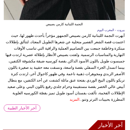
النجمة اللبنانية كارمن بصيبص
بيروت - المغرب اليوم
أبهرت النجمة اللبنانية كارمن بصيبص الجمهور مؤخراً بأحدث ظهور لها، حيث
اعتمدت قصة الشعر القصير متخلية عن شعرها الطويل المعتاد، لتتألق بإطلالات
مبتكرة وخاطفة جمعت بين التصاميم العملية والراقية التي تناسب الأوقات
النهارية والمناسبات الرسمية. ولفتت بصيبص الأنظار بإطلالة عصرية ارتدت فيها
جمبسوت طويل باللون الأسود الداكن بقصة كورسيه ضيقة مكشوفة الكتفين،
بينما انسدل الجزء السفلي بقصة واسعة، ونسقت معه حقيبة يد صغيرة باللون
الأصفر الزبدي ومجوهرات ذهبية ناعمة. وفي ظهور كاجوال آخر، ارتدت كنزة
تريكو باللون البيج الوردي بفتحة عنق مائلة كشفت عن أحد الكتفين، مع بنطال
أبيض عالي الخصر بقصة مستقيمة وحزام جلدي رفيع باللون البني. وعلى صعيد
الإطلالات الفخمة، تألقت بفستان أسود طويل تميز بقصّة الكورسيه العلوية
المطرزة بحبيبات الترتر وتنو...
المزيد
آخر الأخبار الطبية
آخر الأخبار