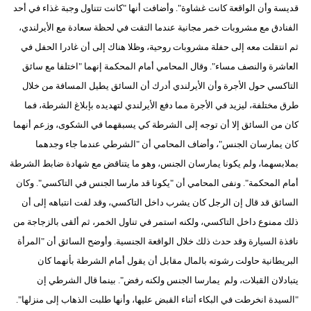
قديسة وأن الواقعة كانت غشاوة". وأضافت أنها "كانت تتناول وجبة غذاء في أحد
الفنادق مع مشروبات خمر مجانية عندما التقت في لحظة سعادة مع الأيرلندي،
ثم انتقلت معه إلى حفلة مشروبات روحية، وظلا هناك إلى أن غادرا الحفل في
العاشرة والنصف مساء". وقال المحامي أمام المحكمة إنهما "اختلفا مع سائق
التاكسي حول الأجرة وأن الأيرلندي أدرك أن السائق يطيل المسافة من خلال
طرق مختلفة، ليزيد في الأجرة مما دفع الأيرلندي لتهديده بإبلاغ الشرطة، فما
كان من السائق إلا أن توجه إلى الشرطة كي يسبقهما في الشكوى، وزعم أنهما
كان يمارسان الجنس"، وأضاف المحامي أن "الشرطي عندما جاء وجدهما
بملابسهما، ولم يكونا يمارسان الجنس، وهو ما يتناقض مع شهادة ضابط الشرطة
أمام المحكمة". ونفى المحامي أن "يكونا قد مارسا الجنس في التاكسي". وكان
السائق قد قال إن الرجل كان يشرب داخل التاكسي، وقد لفت انتباهه إلى أن
ذلك ممنوع داخل التاكسي، ولكنه استمر في تناول الخمر، ثم ألقى بالزجاجة من
نافذة السيارة وقد حدث ذلك خلال الواقعة الجنسية. وأوضح السائق أن "المرأة
البريطانية حاولت رشوته بالمال مقابل أن يقول أمام الشرطة بأنهما كان
يتبادلان القبلات، ولم يمارسا الجنس ولكنه رفض". بينما قال الشرطي إن
"السيدة انخرطت في البكاء أثناء القبض عليها، وأنها طلبت الذهاب إلى منزلها".