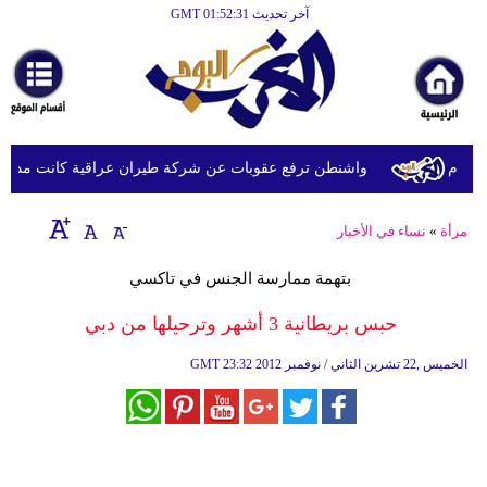
آخر تحديث GMT 01:52:31
الرئيسية
أخبارعاجلة
رياضة
ثقافة
ام
واشنطن ترفع عقوبات عن شركة طيران عراقية كانت مدرجة بس
إقتصاد
مرأة
»
نساء في الأخبار
فن
بتهمة ممارسة الجنس في تاكسي
وموسيقى
حبس بريطانية 3 أشهر وترحيلها من دبي
أزياء
23:32 2012 الخميس ,22 تشرين الثاني / نوفمبر
GMT
صحة
وتغذية
سياحة