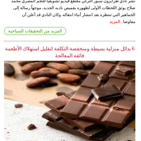
نشر نادي طرابزون سبور التركي مقطع فيديو تشويقياً للنجم المصري محمد
صلاح يوثق اللحظات الأولى لظهوره بقميص ناديه الجديد، موجهاً رسالة إلى
الجماهير التي تنتظره بعد انتشار أنباء انتقاله. وكان النادي قد أعلن أن
مفاوضا...
المزيد
المزيد من التحقيقات السياحية
6 بدائل منزلية بسيطة ومنخفضة التكلفة لتقليل استهلاك الأطعمة
فائقة المعالجة