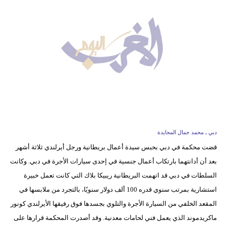
وسفر
ديكور
أخبار
البرلمان
المغربي
إعلام
تعليم
دبي ـ محمد جمال المجايدة
قضت محكمة في دبي بحبس سيدة أعمال بريطانية ورجل أيرلندي ثلاثة أشهر
مرأة
بعد أن أدانتهما بارتكاب أعمال جنسية في إحدى سيارات الأجرة في دبي. وكانت
أزياء
السلطات في دبي قد اتهمت البريطانية ريبيكا بلاك التي كانت تعمل خبيرة
إسلامية
استشارية بمرتب سنوي قدره 100 ألف دولار سنويًا، بالتجرد من ملابسها في
المقعد الخلفي من السيارة الأجرة والتلوي بجسدها فوق رفيقها الأيرلندي كونور
علوم
ماكريدموند الذي يعمل فني لحامات معدنية. وقد أصدرت المحكمة قرارها على
وتكنولوجيا