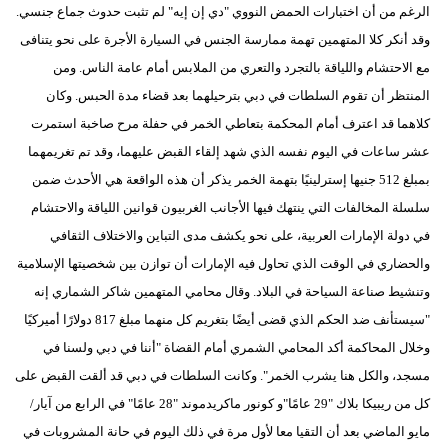
الرغم من أن اختبارات الحمض النووي "دي إن إيه" لم تثبت حدوث جماع جنسي.
وقد أنكر كلا المتهمين تهمة ممارسة الجنس في السيارة الأجرة على نحو يتنافى
بيئة
مع الاحتشام واللياقة بالتجرد والتعري من الملابس أمام عامة الناس. ومن
مدوَّنات
المنتظر أن تقوم السلطات في دبي بترحيلهما بعد قضاء مدة الحبس. وكان
كلاهما قد اعترف أمام المحكمة بتعاطي الخمر في حفلة مرح صاخبة استمرت
أبراج
عشر ساعات في اليوم نفسه الذي شهد إلقاء القبض عليهما، وقد تم تغريمهما
فيديو
بمبلغ 512 جنيها إسترلينيًا بتهمة الخمر يذكر أن هذه الواقعة هي الأحدث ضمن
سلسلة المخالفات التي ينتهك فيها الأجانب الغربيون قوانين اللياقة والاحتشام
سيارات
في دولة الإمارات العربية، على نحو يكشف مدى التباين والاختلاف الثقافي
والحضاري في الوقت الذي تحاول فيه الإمارات أن توازن بين شخصيتها الإسلامية
وتنشيط صناعة السياحة في البلاد. وقال محامي المتهمين شاكر الشماري إنه
"سيستأنف ضد الحكم الذي قضى أيضًا بتغريم كل منهما مبلغ 817 دولارًا أميركيًا
وخلال المحاكمة أكد المحامي الشمري أمام القضاة "أننا في دبي ولسنا في
مسجد، والكل هنا يشرب الخمر". وكانت السلطات في دبي قد ألقت القبض على
كل من ريبيكا بلاك "29 عامًا"و كونور ماكريدموند "28 عامًا" في الرابع من آيار/
مايو الماضي بعد أن التقيا معا لأول مرة في ذلك اليوم في حانة المشروبات في