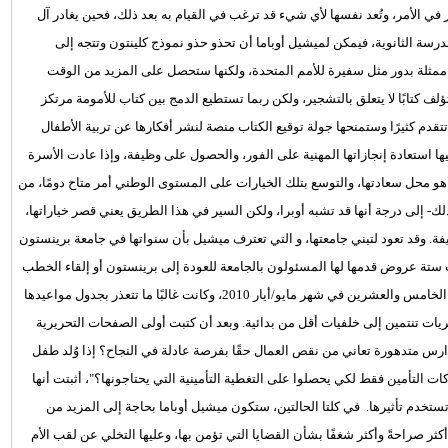
 الأمر، وتُعد نفسها لأي شيء قد ترغب في القيام به بعد ذلك، فحين يغادر آل
ة الثانوية، فيمكن لميشيل أوباما أن تحذو حذو نموذج كلينتون وتتجه إلى
انت ممثلة بدور مثل سفيرة للأمم المتحدة، ولكنها ستحصل على المزيد من الوقت
 كتابًا لا يتعلق بالتشجير، ولكن ربما تستطيع الدمج بين كتاب للأمومة مرتكز
قدم كثيرًا وستمنحها جولة توقيع الكتاب منصة لنشر أفكارها عن تربية الأطفال
يها استعادة إنجازاتها المهنية على الفور، والحصول على وظيفة، وإذا عادت الأسرة
هو محل سعادتها، والتوسع بتلك الخيارات على المستوى الوطني أمر متاح دومًا، من
لك- إلى درجة أنها قد تشبه أوبرا، ولكن السير في هذا الطريق يعني قصر خياراتها،
ة. وقد تعود لتبني جامعتها، و التي تعترف ميشيل بأن سنواتها في جامعة برينستون
 ستة عروض قدمها لها المسئولون بالجامعة للعودة إلى برينستون أو إلقاء الخطب
في الأحداث التابعة لبرينستون، كما انها رفضت حضور لقاء جمع الشمل الخامس والعشرين في شهر مايو/أيار 2010، وكانت غالبًا ما تتعذر بجدول مواعيدها
أخريات تنتمين إلى خلفيات أقل من بدائية. وبعد أن كتبت أولى الصفحات التحريرية
ارس متدهورة تعاني من نقص العمال حقًا بفرصة عادلة في النجاح؟ إذا وُلد طفل
ات التأمين فقط لكي يحصلوا على التغطية التأمينية التي يحتاجونها؟"، أثبتت أنها
تستخدم تأثيرها. في كلتا الحالتين، ستكون ميشيل أوباما بحاجة إلى المزيد من
 أكثر صراحةً وأكثر شغفًا بشأن القضايا التي تؤمن بها، وعليها التخلي عن لقب الأم