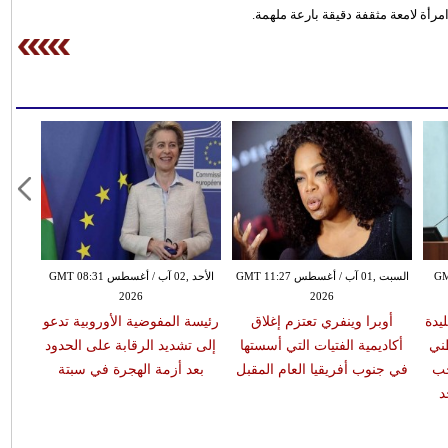
مرأة لامعة مثقفة دقيقة بارعة ملهمة.
GMT 20:21
السبت ,01 آب / أغسطس GMT 11:27
الأحد ,02 آب / أغسطس GMT 08:31
2026
2026
يدة
أوبرا وينفري تعتزم إغلاق
رئيسة المفوضية الأوروبية تدعو
وفاة 
ني
أكاديمية الفتيات التي أسستها
إلى تشديد الرقابة على الحدود
فات
جب
في جنوب أفريقيا العام المقبل
بعد أزمة الهجرة في سبتة
محاول
د