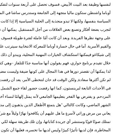
لنفسها وظيفة بعد البيت الأبيض، فسوف تحصل على أربعة سنوات لتفكر في
أوباما واشنطن ستكون ماليا متجهة إلى الجامعة وستدرس ساشا في المدرس
السياسة بنفسها، ولكنها لا تبدو منجذبة إلى الحلبة السياسية إلا إذا ك
لتجرب بضعة أفكار وتصنع بعض العلاقات من أجل المستقبل. يمكنها أن تؤلف
على وجهة نظرها الفريدة. وبعد أن كانت أمًا عاملة لفترة طويلة فسوف تت
والقيم الأسرية. أما في حال خسارة أوباما للمعركة الانتخابية سيترتب عل
إلى شيكاغو فيمكنها استكشاف الخيارات المهنية المحلية، ويبدو أن ذلك 
خلال تقيدم برنامج حواري، فهم يقولون أنها مناسبة جدًا للتلفاز –وهي كذ
لذا يمكنها أن تقصتر دورها في هذا المجال على كونها ضيفة وليست مضيف
لم تكن أكثرها سعادة, ولكن الوقت قد حان لتتخطى الأمر، يعد أن رفضت
المزدحم. و يفترض بها الفخر بتعليمها الجامعي لأنه يمثل إلهامًا لنساء 
الشهر الماضي، وكانت كالتالي "هل يتمتع الأطفال الذين يذهبون إلى مد
يعاني من مرض وراثي لأسرةٍ ما هل عليهم أن يكافحوا نهارًا وليلاً مع شرك
تمتلك صوتًا قويًا وستنشر أي جريدة كتاباتها، وإن تلك طريقة سهلة لكي 
المخاطرة، فإن لديها تأثيرًا كبيرًا وليس لديها ما تخسره، فعليها أن تكون