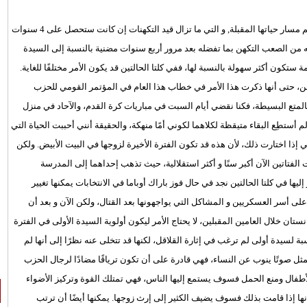
في انتظار النتائج النهائية للإنتخابات الأميركية, تستعد ميشيل أوباما لرسم مسار حياتها المقبلة, و التي ما تزال قيد التكهنات إن كانت ستحصل على 4 سنوات
ه من الصعب التكهن بما تفضله بعد مرور أربع سنوات مضنية بالنسبة إلى السيدة
ة ستكون أكثر سهولة بالنسبة لها، ففي كلتا الحالتين قد يكون الأمر مختلفًا للغاية.
نطن، حتى أنها ذكرت هذا الأمر في خطاب هذا العام في المؤتمر القومي للحزب
المتع البسيطة، فكنا نقضي أيام السبت في مباريات كرة القدم، والآحاد في منزل
 أستطِع البقاء متيقظة لكلاهما لكوني أمًا منهكة، والحقيقة أنني أحببت الحياة التي
ي إذا اختارت ذلك، لأن هذه قد تكون الفترة الأخيرة لزوجها في البيت الأبيض. ولكن
الفتاتين الآن أكبر سنًا و أكثر استقلالية، حيث تذهب إحداهما إلى المدرسة
يها في كلتا الحالتين نجد في حال فوز باراك أوباما في الانتخابات يمكنها تغيير
على أسر العسكريين و المشاكل التي يواجهونها بعد القتال، ولكن الآن و بعد أن
ان خلال العامين المقبلين، لا يحتاج الأمر ليكون أولوية السيدة الأولى في الفترة
نسبة لسيدة أولى لم ترغب في إثارة القلاقل، لكنها قد تتخلى عنه نظرًا إلى أنها لم
مثل صوتًا ينوب عن النساء، فهي قادرة على أن تكون ترياقًا مضادًا لرجال الحزب
أطفال ومنع الحمل فسوف يستمع إليها الناس، فهي تمتلك القوة وتركيز الأضواء
 أنها إذا قامت بذلك فسوف يضيف الكثير إلى إرث زوجها. يمكنها أيضًا أن ترتب