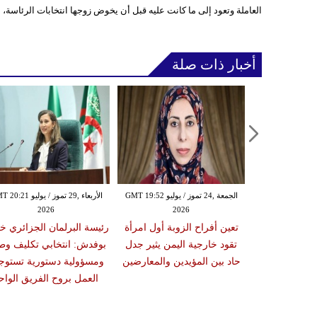
العاملة وتعود إلى ما كانت عليه قبل أن يخوض زوجها انتخابات الرئاسة، ا
أخبار ذات صلة
الإثنين ,20 تموز / يوليو GMT 12:25
الجمعة ,24 تموز / يوليو GMT 19:52
الأربعاء ,29 تموز / يوليو 
2026
2026
20
ن أول فريق
تعين أفراح الزوبة أول امرأة
رئيسة البرلمان الجزائري خل
 للمبتورين في
تقود خارجية اليمن يثير جدل
بوفدش: انتخابي تكليف وط
ة
حاد بين المؤيدين والمعارضين
ومسؤولية دستورية تستو
العمل بروح الفريق الواح