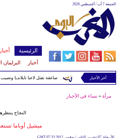
الجمعة 7 آب / أغسطس 2026
الرئيسية
أخبار
أخبار
البرلمان ا
أخر الأخبار
صاعقة تقتل لاعبا تايلانديا وتصيب 12 آخرين خلال مباراة
مرأة
»
نساء في الأخبار
النجاح ينتظره
ميشيل أوباما تستعد لرسم الـ 
07:33 2012 الأربعاء ,07 تشرين الثاني / نوفمبر
GMT