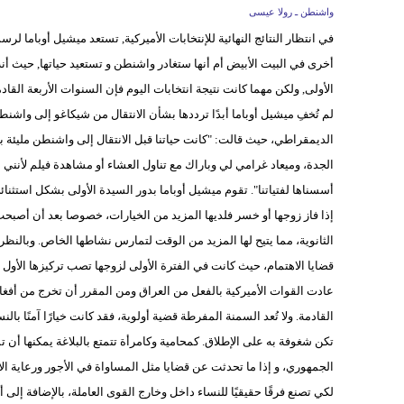
واشنطن ـ رولا عيسى
أخرى في البيت الأبيض أم أنها ستغادر واشنطن و تستعيد حياتها, حيث أن
الأولى, ولكن مهما كانت نتيجة انتخابات اليوم فإن السنوات الأربعة القادم
لم تُخفِ ميشيل أوباما أبدًا ترددها بشأن الانتقال من شيكاغو إلى واش
الديمقراطي، حيث قالت: "كانت حياتنا قبل الانتقال إلى واشنطن مليئة ب
الجدة، وميعاد غرامي لي وباراك مع تناول العشاء أو مشاهدة فيلم لأنني لم
أسسناها لفتياتنا". تقوم ميشيل أوباما بدور السيدة الأولى بشكل استثنائ
إذا فاز زوجها أو خسر فلديها المزيد من الخيارات، خصوصا بعد أن أصبحت 
الثانوية، مما يتيح لها المزيد من الوقت لتمارس نشاطها الخاص. وبالنظر إل
قضايا الاهتمام، حيث كانت في الفترة الأولى لزوجها تصب تركيزها الأول 
عادت القوات الأميركية بالفعل من العراق ومن المقرر أن تخرج من أفغانست
القادمة. ولا تُعد السمنة المفرطة قضية أولوية، فقد كانت خيارًا آمنًا بال
تكن شغوفة به على الإطلاق. كمحامية وكامرأة تتمتع بالبلاغة يمكنها أن ت
الجمهوري، و إذا ما تحدثت عن قضايا مثل المساواة في الأجور ورعاية ال
لكي تصنع فرقًا حقيقيًا للنساء داخل وخارج القوى العاملة، بالإضافة إلى