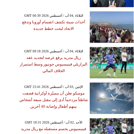
GMT 00:39 2026 الثلاثاء ,04 آب / أغسطس
أحداث سبتة تكشف انقسام أوروبا وتدفع
الاتحاد لبحث خطط جديدة
GMT 09:18 2026 الثلاثاء ,04 آب / أغسطس
ريال مدريد يرفع عرضه لتجديد عقد
البرازيلي فينيسيوس جونيور وسط استمرار
الخلاف المالي
الإثنين ,03 آب / أغسطس GMT 06:00
GMT 23:41 2026 الإثنين ,03 آب / أغسطس
2026
موسكو تعلن أن مسيّرة أوكرانية قصفت
لاعبة كرة القدم المغربية
شاطئاً مزدحماً أدى إلى مقتل سبعة أشخاص
ن بن عمر العزيزي أثناء
بينهم أطفال وإصابة 40 آخرين
ة الهجرة سباحةً إلى سبتة
GMT 18:31 2026 الأحد ,02 آب / أغسطس
فينيسيوس يحسم مستقبله مع ريال مدريد