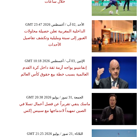
خلال ساعات
GMT 23:47 2026 الأحد ,02 آب / أغسطس
الداخلية المغربية تعلن حصيلة محاولات
العبور إلى سبتة ومليلية وتكشف تفاصيل
الأحداث
GMT 10:18 2026 الإثنين ,03 آب / أغسطس
إنفانتينو يواجه أزمة ثقة داخل كرة القدم
العالمية بسبب خطة بيع حقوق كأس العالم
GMT 20:38 2026 الجمعة ,31 تموز / يوليو
ماسك ينفي تقريراً عن فصل أعمال تسلا في
الصين تمهيداً لاندماجها مع سبيس إكس
GMT 21:25 2026 الثلاثاء ,21 تموز / يوليو