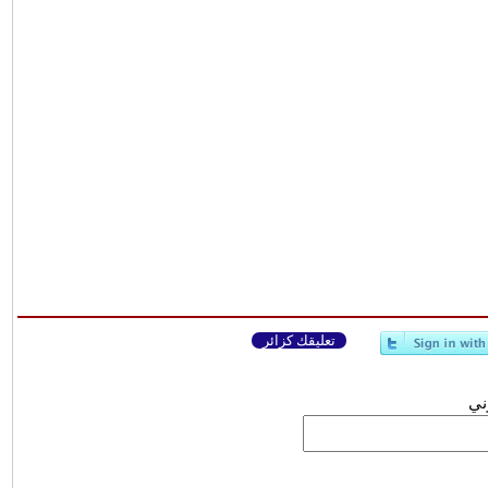
تعليقك كزائر
وني