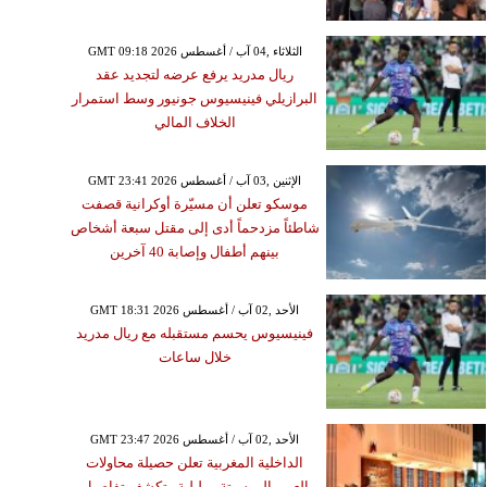
GMT 09:18 2026 الثلاثاء ,04 آب / أغسطس
ريال مدريد يرفع عرضه لتجديد عقد
البرازيلي فينيسيوس جونيور وسط استمرار
الخلاف المالي
GMT 23:41 2026 الإثنين ,03 آب / أغسطس
موسكو تعلن أن مسيّرة أوكرانية قصفت
شاطئاً مزدحماً أدى إلى مقتل سبعة أشخاص
بينهم أطفال وإصابة 40 آخرين
GMT 18:31 2026 الأحد ,02 آب / أغسطس
فينيسيوس يحسم مستقبله مع ريال مدريد
خلال ساعات
GMT 23:47 2026 الأحد ,02 آب / أغسطس
الداخلية المغربية تعلن حصيلة محاولات
العبور إلى سبتة ومليلية وتكشف تفاصيل