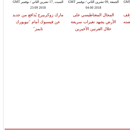
ة ,09 تشرين الثاني / نوفمبر GMT
الجمعة ,09 تشرين الثاني / نوفمبر GMT
السبت ,17 تشرين الثاني / نوفمبر GMT
23:09 2018
04:00 2018
وقف
المجال المغناطيسي على
مارك زوكربيرج يُدافع من جديد
"سام
صته
الأرض يشهد تغيرات سريعة
عن فيسبوك أمام "نيويورك
عن
خلال القرنين الأخيرين
تايمز"