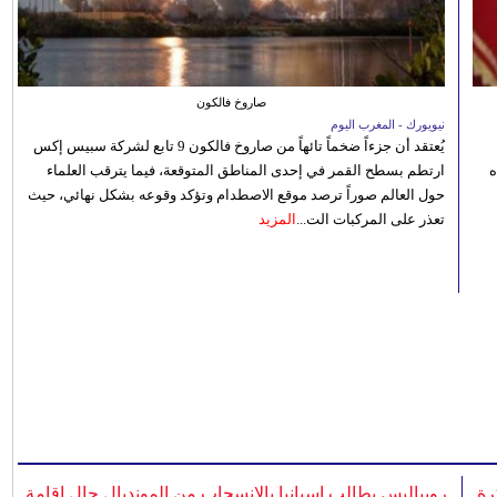
صاروخ فالكون
نيويورك - المغرب اليوم
يُعتقد أن جزءاً ضخماً تائهاً من صاروخ فالكون 9 تابع لشركة سبيس إكس
ه
ارتطم بسطح القمر في إحدى المناطق المتوقعة، فيما يترقب العلماء
حول العالم صوراً ترصد موقع الاصطدام وتؤكد وقوعه بشكل نهائي، حيث
تعذر على المركبات الت...
المزيد
رة
روبياليس يطالب إسبانيا بالانسحاب من المونديال حال إقامة