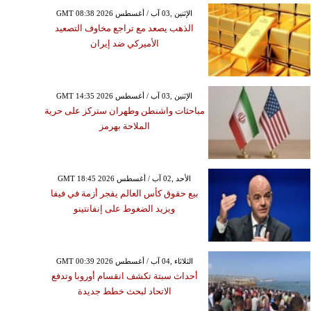
الأحد ,18 تشرين الثاني / نوفمبر GMT
GMT 08:38 2026 الإثنين ,03 آب / أغسطس
11:30 2018
الذهب يصعد مع تراجع مخاوف التصعيد
سونغ" تستعد إلى الكشف
الأميركي ضد إيران
 تلفاز جديد بدقة 8K
GMT 14:35 2026 الإثنين ,03 آب / أغسطس
مباحثات واشنطن وطهران ستركز على حرية
الملاحة بهرمز
GMT 18:45 2026 الأحد ,02 آب / أغسطس
بيع حقوق كأس العالم يفجر أزمة في فيفا
ويزيد الضغوط على إنفانتينو
GMT 00:39 2026 الثلاثاء ,04 آب / أغسطس
أحداث سبتة تكشف انقسام أوروبا وتدفع
الاتحاد لبحث خطط جديدة