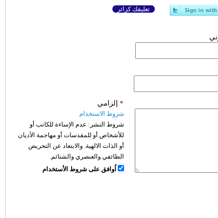
تعليقك كزائر
وني
*
إلزامي
شروط الاستخدام
شروط النشر:
عدم الإساءة للكاتب أو
للأشخاص أو للمقدسات أو مهاجمة الأديان
أو الذات الالهية. والابتعاد عن التحريض
الطائفي والعنصري والشتائم.
اُوافق على شروط الأستخدام