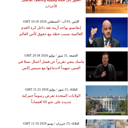
الأحداث
GMT 10:18 2026 الإثنين ,03 آب / أغسطس
إنفانتينو يواجه أزمة ثقة داخل كرة القدم
العالمية بسبب خطة بيع حقوق كأس العالم
GMT 20:38 2026 الجمعة ,31 تموز / يوليو
ماسك ينفي تقريراً عن فصل أعمال تسلا في
الصين تمهيداً لاندماجها مع سبيس إكس
GMT 21:25 2026 الثلاثاء ,21 تموز / يوليو
الولايات المتحدة تفرض رسوماً جمركية
جديدة على نحو 60 اقتصاداً
GMT 11:10 2026 الثلاثاء ,23 حزيران / يونيو