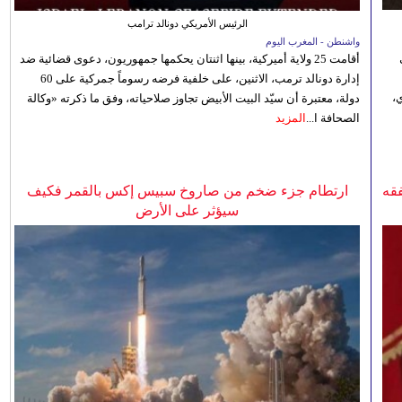
الرئيس الأمريكي دونالد ترامب
واشنطن - المغرب اليوم
أقامت 25 ولاية أميركية، بينها اثنتان يحكمها جمهوريون، دعوى قضائية ضد
إدارة دونالد ترمب، الاثنين، على خلفية فرضه رسوماً جمركية على 60
،
دولة، معتبرة أن سيّد البيت الأبيض تجاوز صلاحياته، وفق ما ذكرته «وكالة
الصحافة ا...
المزيد
فقه
ارتطام جزء ضخم من صاروخ سبيس إكس بالقمر فكيف
سيؤثر على الأرض