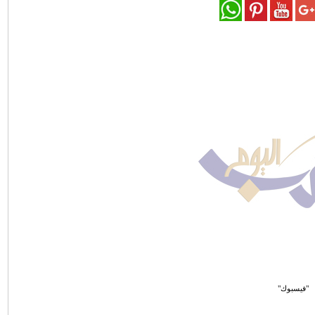
"فيسبوك"