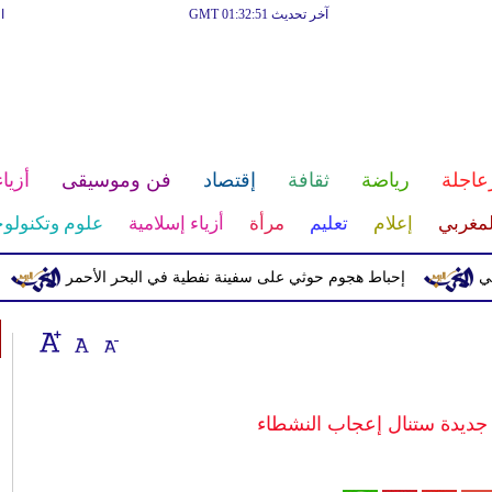
آخر تحديث GMT 01:32:51
ا
عاجلة
رياضة
ثقافة
إقتصاد
فن وموسيقى
أزياء
لمغربي
إعلام
تعليم
مرأة
أزياء إسلامية
علوم وتكنولوج
إحباط هجوم حوثي على سفينة نفطية في البحر الأحمر
اليونيفيل ترصد إط
 جديدة ستنال إعجاب النشطاء