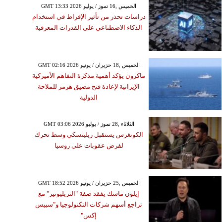
GMT 13:33 2026 الخميس ,16 تموز / يوليو
دراسات تحذر من تأثير الإفراط في استخدام
الذكاء الاصطناعي على القدرات المعرفية
GMT 02:16 2026 الخميس ,18 حزيران / يونيو
ماكرون يؤكد أهمية مذكرة التفاهم الأميركية
الإيرانية لإعادة فتح مضيق هرمز للملاحة
الدولية
GMT 03:06 2026 الثلاثاء ,28 تموز / يوليو
الكونغرس يستقبل زيلينسكي وسط تحرك
لفرض عقوبات على روسيا
GMT 18:52 2026 الخميس ,25 حزيران / يونيو
إيلون ماسك يفقد صفة "التريليونير" مع
تراجع أسهم شركات التكنولوجيا و"سبيس
إكس"