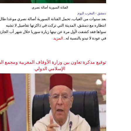
الفنانة السورية أصالة نصري
دمشق - المغرب اليوم
بعد سنوات من الغياب، تحمل الفنانة السورية أصالة نصري موعدا طال
انتظاره مع دمشق، المدينة التي تركت في ذاكرتها تفاصيل لا تشبه
سواها.فقد كشفت لأول مرة عن نيتها زيارة سوريا خلال شهر آب الجاري
في عودة لا تبدو بالنسبة له...
المزيد
توقيع مذكرة تعاون بين وزارة الأوقاف المغربية ومجمع ال
الإسلامي الدولي