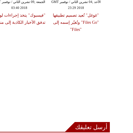
الأحد ,04 تشرين الثاني / نوفمبر GMT
الجمع
03:40 2018
23:29 2018
"غوغل" تُعيد تصميم تطبيقها
"فيسبوك" يتخذ إجراءات ل
"Files Go" وتُغيّر إسمه إلى
تدفق الأخبار الكاذبة إلى من
"Files"
أرسل تعليقك