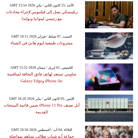
GMT 15:54 2026 الأحد ,25 كانون الثاني / يناير
زيلينسكي يصل إلى فيلنيوس لإجراء محادثات
مع رئيسي ليتوانيا وبولندا
GMT 10:11 2026 السبت ,07 شباط / فبراير
مشروبات طبيعية لنوم هانئ في الشتاء
GMT 15:52 2026 الخميس ,02 إبريل / نيسان
شاومي تستعد لهاتف فائق النحافة لمنافسة
iPhone Air وGalaxy Edge
GMT 16:20 2026 الإثنين ,05 كانون الثاني / يناير
آبل تصنف iPhone 11 Pro ضمن قائمة المنتجات
القديمة
GMT 20:56 2026 الثلاثاء ,04 آب / أغسطس
جماعة أبو شباب تطالب نتنياهو بمواصلة