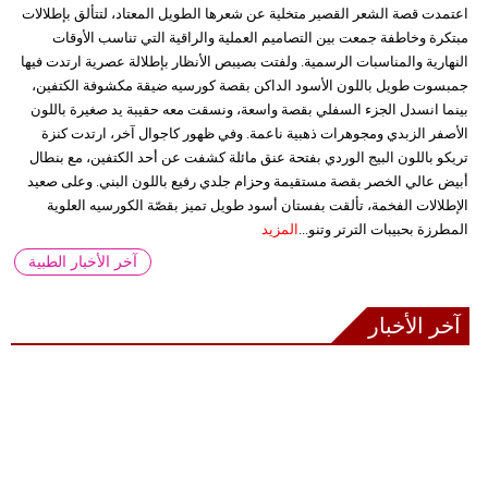
اعتمدت قصة الشعر القصير متخلية عن شعرها الطويل المعتاد، لتتألق بإطلالات
مبتكرة وخاطفة جمعت بين التصاميم العملية والراقية التي تناسب الأوقات
النهارية والمناسبات الرسمية. ولفتت بصيبص الأنظار بإطلالة عصرية ارتدت فيها
جمبسوت طويل باللون الأسود الداكن بقصة كورسيه ضيقة مكشوفة الكتفين،
بينما انسدل الجزء السفلي بقصة واسعة، ونسقت معه حقيبة يد صغيرة باللون
الأصفر الزبدي ومجوهرات ذهبية ناعمة. وفي ظهور كاجوال آخر، ارتدت كنزة
تريكو باللون البيج الوردي بفتحة عنق مائلة كشفت عن أحد الكتفين، مع بنطال
أبيض عالي الخصر بقصة مستقيمة وحزام جلدي رفيع باللون البني. وعلى صعيد
الإطلالات الفخمة، تألقت بفستان أسود طويل تميز بقصّة الكورسيه العلوية
المطرزة بحبيبات الترتر وتنو...
المزيد
آخر الأخبار الطبية
آخر الأخبار