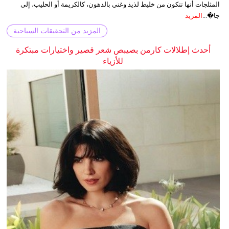
المثلجات أنها تتكون من خليط لذيذ وغني بالدهون، كالكريمة أو الحليب، إلى
جا�...
المزيد
المزيد من التحقيقات السياحية
أحدث إطلالات كارمن بصيبص شعر قصير واختيارات مبتكرة
للأزياء