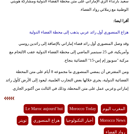
سعيد بارتداء الزي الإماراتي على متن محطة الفضاء الدولية ومشاركة هويتي
الوطنية مع زملائي رواد الفضاء.
بيئة
أقرا ايضا:
مدوَّنات
هزاع المنصوري أول رائد عربي يذهب إلى محطة الفضاء الدولية​
أبراج
وقد وصل المنصوري أول رائد فضاء إماراتي بالإضافة إلى رائدين روسي
فيديو
وأمريكية، في 25 سبتمبر الماضي إلى محطة الفضاء الدولية عقب الالتحام مع
مركبة "سويوز إم إس-15" الفضائية بنجاح.
سيارات
ومن المفترض أن يمضي المنصوري ما مجموعه 8 أيام على متن المحطة
الفضائية الدولية، يجري خلالها بعض التجارب العلمية، ليعود إلى الأرض كأول رائد
إماراتي وعربي عمل على متن المحطة، وذلك في الثالث من أكتوبر الجاري.
المغرب اليوم
Morocco Today
Le Maroc aujourd’hui
Morocco News
أخبار التكنولوجيا
هزاع المنصوري
تويتر
رواد الفضاء