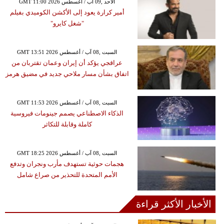
GMT 11:00 2026 الأحد ,09 آب / أغسطس
أمير كرارة يعود إلى الأكشن الكوميدي بفيلم
"شغل كايرو"
GMT 13:51 2026 السبت ,08 آب / أغسطس
عراقجي يؤكد أن إيران وعمان تقتربان من
اتفاق بشأن مسار ملاحي جديد في مضيق هرمز
GMT 11:53 2026 السبت ,08 آب / أغسطس
الذكاء الاصطناعي يصمم جينومات فيروسية
كاملة وقابلة للتكاثر
GMT 18:25 2026 السبت ,08 آب / أغسطس
هجمات حوثية تستهدف مأرب ونجران وتدفع
الأمم المتحدة للتحذير من صراع شامل
الأخبار الأكثر قراءة