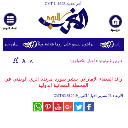
آخر تحديث GMT 11:16:38
الرئيسية
أخبارعاجلة
رياضة
ثقافة
ارات
برايتون يقسو على روما بثلاثية وديّاً
سان جيرمان يتعاد
إقتصاد
علوم وتكنولوجيا
»
أخبار التكنولوجيا
فن
وموسيقى
رائد الفضاء الإماراتي ينشر صورة مرتديا الزي الوطني في
المحطة الفضائية الدولية
أزياء
03:38 2019 الأربعاء ,02 تشرين الأول / أكتوبر
GMT
صحة
وتغذية
سياحة