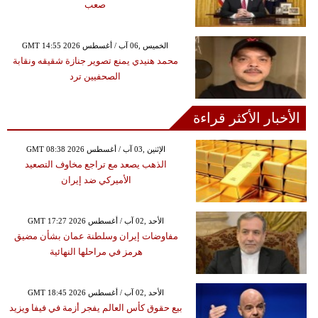
صعب
GMT 14:55 2026 الخميس ,06 آب / أغسطس
محمد هنيدي يمنع تصوير جنازة شقيقه ونقابة
الصحفيين ترد
الأخبار الأكثر قراءة
GMT 08:38 2026 الإثنين ,03 آب / أغسطس
الذهب يصعد مع تراجع مخاوف التصعيد
الأميركي ضد إيران
GMT 17:27 2026 الأحد ,02 آب / أغسطس
مفاوضات إيران وسلطنة عمان بشأن مضيق
هرمز في مراحلها النهائية
GMT 18:45 2026 الأحد ,02 آب / أغسطس
بيع حقوق كأس العالم يفجر أزمة في فيفا ويزيد