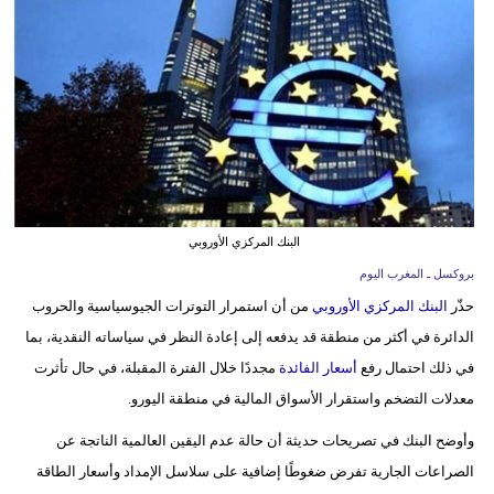
وسفر
ديكور
أخبار
البرلمان
المغربي
إعلام
البنك المركزي الأوروبي
بروكسل ـ المغرب اليوم
تعليم
حذّر
البنك المركزي الأوروبي
من أن استمرار التوترات الجيوسياسية والحروب
مرأة
الدائرة في أكثر من منطقة قد يدفعه إلى إعادة النظر في سياساته النقدية، بما
في ذلك احتمال رفع
أسعار الفائدة
مجددًا خلال الفترة المقبلة، في حال تأثرت
أزياء
معدلات التضخم واستقرار الأسواق المالية في منطقة اليورو.
إسلامية
وأوضح البنك في تصريحات حديثة أن حالة عدم اليقين العالمية الناتجة عن
علوم
الصراعات الجارية تفرض ضغوطًا إضافية على سلاسل الإمداد وأسعار الطاقة
وتكنولوجيا