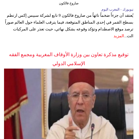
صاروخ فالكون
نيويورك - المغرب اليوم
يُعتقد أن جزءاً ضخماً تائهاً من صاروخ فالكون 9 تابع لشركة سبيس إكس ارتطم
بسطح القمر في إحدى المناطق المتوقعة، فيما يترقب العلماء حول العالم صوراً
ترصد موقع الاصطدام وتؤكد وقوعه بشكل نهائي، حيث تعذر على المركبات
الت...
المزيد
توقيع مذكرة تعاون بين وزارة الأوقاف المغربية ومجمع الفقه
الإسلامي الدولي