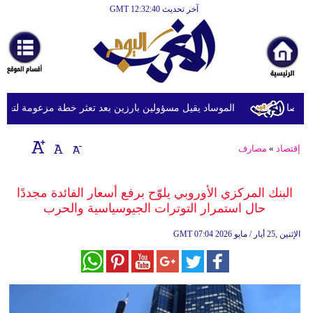
آخر تحديث GMT 12:32:40
الرئيسية
أخبارعاجلة
رياضة
ثقافة
الموساد يقيل مسؤولين بارزين بعد تعثر خطة مزعومة لتغيير الن
إقتصاد
إقتصاد
»
مصارف
فن
وموسيقى
البنك المركزي الأوروبي يلوّح برفع أسعار الفائدة مجددًا
حال استمرار التوترات الجيوسياسية والحرب
أزياء
07:04 2026 الإثنين ,25 أيار / مايو
GMT
صحة
وتغذية
سياحة