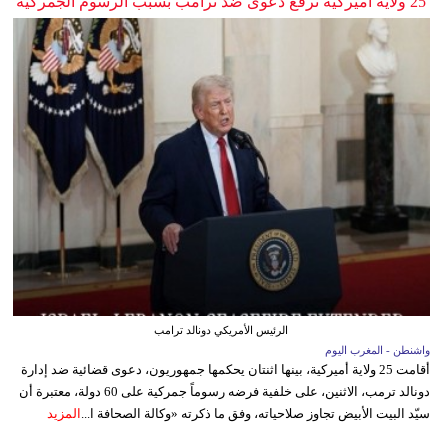
25 ولاية أميركية ترفع دعوى ضد ترامب بسبب الرسوم الجمركية
الرئيس الأمريكي دونالد ترامب
واشنطن - المغرب اليوم
أقامت 25 ولاية أميركية، بينها اثنتان يحكمها جمهوريون، دعوى قضائية ضد إدارة
دونالد ترمب، الاثنين، على خلفية فرضه رسوماً جمركية على 60 دولة، معتبرة أن
سيّد البيت الأبيض تجاوز صلاحياته، وفق ما ذكرته «وكالة الصحافة ا...
المزيد