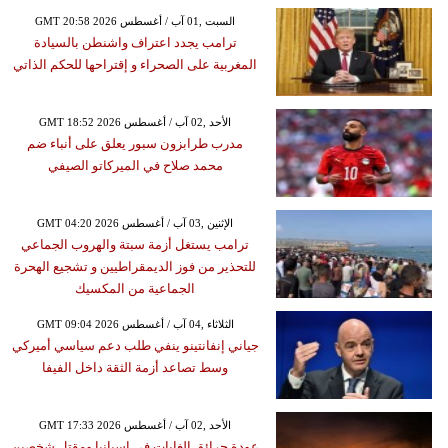
GMT 20:58 2026 السبت ,01 آب / أغسطس
ترامب يجدد اعتراف واشنطن بالسيادة
المغربية على الصحراء و إقتراحها للحكم الذاتي
GMT 18:52 2026 الأحد ,02 آب / أغسطس
مدرب طرابزون سبور يعلق على أنباء ضم
محمد صلاح في الميركاتو الصيفي
GMT 04:20 2026 الإثنين ,03 آب / أغسطس
ترامب يستغل أزمة سبتة والهروب الجماعي
للتحذير من فوز الديمقراطيين و تشجيع الهحرة
الجماعية من المكسيك
GMT 09:04 2026 الثلاثاء ,04 آب / أغسطس
جياني إنفانتينو ينفي طلب دعم سياسي أميركي
وسط تصاعد أزمة الثقة داخل الفيفا
GMT 17:33 2026 الأحد ,02 آب / أغسطس
عودة حرائق الغابات في إسبانيا ومقتل شخصين