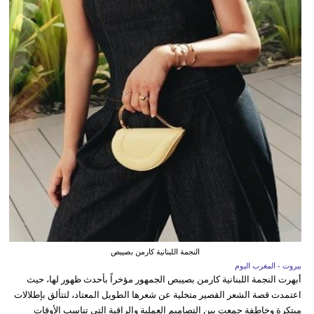
النجمة اللبنانية كارمن بصيبص
بيروت - المغرب اليوم
أبهرت النجمة اللبنانية كارمن بصيبص الجمهور مؤخراً بأحدث ظهور لها، حيث
اعتمدت قصة الشعر القصير متخلية عن شعرها الطويل المعتاد، لتتألق بإطلالات
مبتكرة وخاطفة جمعت بين التصاميم العملية والراقية التي تناسب الأوقات