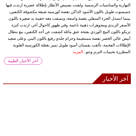
النهارية والمناسبات الرسمية. ولفتت بصيبص الأنظار بإطلالة عصرية ارتدت فيها
جمبسوت طويل باللون الأسود الداكن بقصة كورسيه ضيقة مكشوفة الكتفين،
بينما انسدل الجزء السفلي بقصة واسعة، ونسقت معه حقيبة يد صغيرة باللون
الأصفر الزبدي ومجوهرات ذهبية ناعمة. وفي ظهور كاجوال آخر، ارتدت كنزة
تريكو باللون البيج الوردي بفتحة عنق مائلة كشفت عن أحد الكتفين، مع بنطال
أبيض عالي الخصر بقصة مستقيمة وحزام جلدي رفيع باللون البني. وعلى صعيد
الإطلالات الفخمة، تألقت بفستان أسود طويل تميز بقصّة الكورسيه العلوية
المطرزة بحبيبات الترتر وتنو...
المزيد
آخر الأخبار الطبية
آخر الأخبار