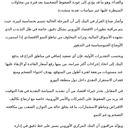
والغذاء، وهو ما قد يؤدي إلى عودة الضغوط التضخمية بعد فترة من محاولات
السيطرة عليها عبر سياسات نقدية متشددة.
بيئة
وأشار صناع القرار في البنك إلى أن المرحلة الحالية تتسم بحساسية كبيرة، حيث
مدوَّنات
يتم مراقبة تطورات الاقتصاد الأوروبي بشكل دقيق، خاصة في ظل التذبذب الذي
أبراج
تشهده الأسواق المالية، وتزايد المخاوف من تباطؤ النمو الاقتصادي إذا استمرت
الأوضاع الجيوسياسية في التدهور.
فيديو
وبحسب التقديرات الأولية، فإن أي تصعيد إضافي في مناطق النزاع قد يدفع
سيارات
البنك إلى اتخاذ إجراءات أكثر صرامة، من بينها رفع أسعار الفائدة أو الإبقاء عليها
عند مستويات مرتفعة لفترة أطول من المتوقع، بهدف احتواء التضخم ومنع
فقدان الاستقرار النقدي داخل دول منطقة اليورو.
في المقابل، يحذر خبراء اقتصاد من أن تشديد السياسة النقدية في هذا التوقيت
قد يزيد من الضغوط على الشركات والأسر الأوروبية، خاصة مع ارتفاع تكاليف
الاقتراض وتباطؤ الاستثمارات، ما قد يخلق حالة من التوازن الصعب بين مكافحة
التضخم ودعم النمو.
ويؤكد مراقبون أن البنك المركزي الأوروبي يسير على خط دقيق في إدارة