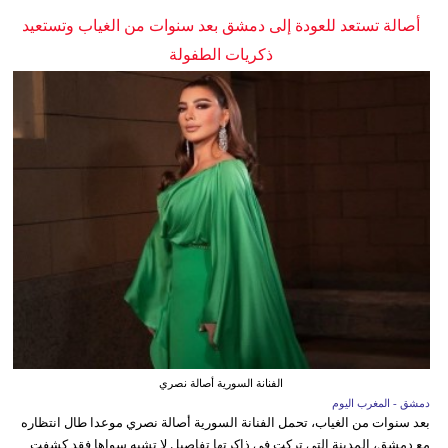
أصالة تستعد للعودة إلى دمشق بعد سنوات من الغياب وتستعيد
ذكريات الطفولة
الفنانة السورية أصالة نصري
دمشق - المغرب اليوم
بعد سنوات من الغياب، تحمل الفنانة السورية أصالة نصري موعدا طال انتظاره
مع دمشق، المدينة التي تركت في ذاكرتها تفاصيل لا تشبه سواها.فقد كشفت