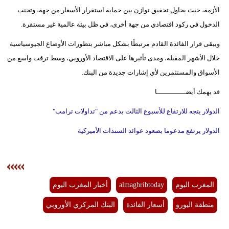
الأزمة، حيث يحاول تحقيق توازن بين حماية استقرار الأسعار من جهة، وتجنب
الدخول في ركود اقتصادي من جهة أخرى، في ظل بيئة عالمية غير مستقرة.
ويبقى قرار الفائدة القادم مرتبطًا بشكل مباشر بتطورات الأوضاع الجيوسياسية
خلال الأشهر المقبلة، ومدى تأثيرها على الاقتصاد الأوروبي، وسط ترقب واسع من
الأسواق والمستثمرين لأي إشارات جديدة من البنك.
قد يهمك أيضــــــــــــــا
الدولار يتجه للارتفاع للأسبوع الثالث بدعم من "تداولات ترامب"
الدولار يرتفع مدعوما بصعود عوائد السندات الأميركية
المغرب اليوم
almaghribtoday
أخبار المغرب اليوم
منطقة اليورو
أسعار الفائدة
البنك المركزي الأوروبي