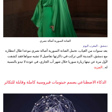
الفنانة السورية أصالة نصري
دمشق - المغرب اليوم
بعد سنوات من الغياب، تحمل الفنانة السورية أصالة نصري موعدا طال انتظاره
مع دمشق، المدينة التي تركت في ذاكرتها تفاصيل لا تشبه سواها.فقد كشفت
لأول مرة عن نيتها زيارة سوريا خلال شهر آب الجاري، في عودة لا تبدو بالنسبة
له...
المزيد
الذكاء الاصطناعي يصمم جينومات فيروسية كاملة وقابلة للتكاثر