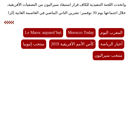
واتخذت اللجنة التنفيذية للكاف قرار استبعاد سيراليون من التصفيات الأفريقية،
بيئة
خلال اجتماعها يوم 30 نوفمبر/ تشرين الثاني الماضي في العاصمة الغانية إكرا.
مدوَّنات
المغرب اليوم
Morocco Today
Le Maroc aujourd’hui
أبراج
أخبار الرياضة
كأس الأمم الأفريقية 2019
منتخب إثيوبيا
فيديو
منتخب سيراليون
سيارات