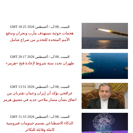
GMT 18:25 2026 السبت ,08 آب / أغسطس
هجمات حوثية تستهدف مأرب ونجران وتدفع
الأمم المتحدة للتحذير من صراع شامل
GMT 20:17 2026 السبت ,08 آب / أغسطس
طهران تحدد ستة شروط لإعادة فتح «هرمز»
GMT 13:51 2026 السبت ,08 آب / أغسطس
عراقجي يؤكد أن إيران وعمان تقتربان من
اتفاق بشأن مسار ملاحي جديد في مضيق هرمز
GMT 11:53 2026 السبت ,08 آب / أغسطس
الذكاء الاصطناعي يصمم جينومات فيروسية
كاملة وقابلة للتكاثر