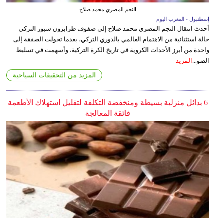
النجم المصري محمد صلاح
إسطنبول - المغرب اليوم
أحدث انتقال النجم المصري محمد صلاح إلى صفوف طرابزون سبور التركي
حالة استثنائية من الاهتمام العالمي بالدوري التركي، بعدما تحولت الصفقة إلى
واحدة من أبرز الأحداث الكروية في تاريخ الكرة التركية، وأسهمت في تسليط
الضو...
المزيد
المزيد من التحقيقات السياحية
6 بدائل منزلية بسيطة ومنخفضة التكلفة لتقليل استهلاك الأطعمة
فائقة المعالجة