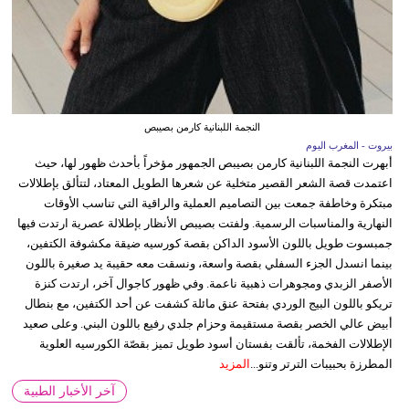
النجمة اللبنانية كارمن بصيبص
بيروت - المغرب اليوم
أبهرت النجمة اللبنانية كارمن بصيبص الجمهور مؤخراً بأحدث ظهور لها، حيث
اعتمدت قصة الشعر القصير متخلية عن شعرها الطويل المعتاد، لتتألق بإطلالات
مبتكرة وخاطفة جمعت بين التصاميم العملية والراقية التي تناسب الأوقات
النهارية والمناسبات الرسمية. ولفتت بصيبص الأنظار بإطلالة عصرية ارتدت فيها
جمبسوت طويل باللون الأسود الداكن بقصة كورسيه ضيقة مكشوفة الكتفين،
بينما انسدل الجزء السفلي بقصة واسعة، ونسقت معه حقيبة يد صغيرة باللون
الأصفر الزبدي ومجوهرات ذهبية ناعمة. وفي ظهور كاجوال آخر، ارتدت كنزة
تريكو باللون البيج الوردي بفتحة عنق مائلة كشفت عن أحد الكتفين، مع بنطال
أبيض عالي الخصر بقصة مستقيمة وحزام جلدي رفيع باللون البني. وعلى صعيد
الإطلالات الفخمة، تألقت بفستان أسود طويل تميز بقصّة الكورسيه العلوية
المطرزة بحبيبات الترتر وتنو...
المزيد
آخر الأخبار الطبية