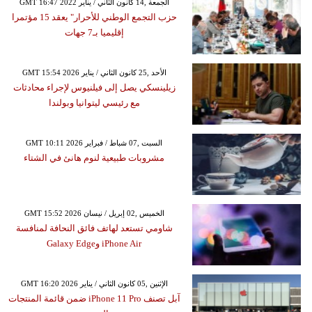
GMT 16:47 2022 الجمعة ,14 كانون الثاني / يناير
حزب التجمع الوطني للأحرار" يعقد 15 مؤتمرا
إقليميا بـ7 جهات
GMT 15:54 2026 الأحد ,25 كانون الثاني / يناير
زيلينسكي يصل إلى فيلنيوس لإجراء محادثات
مع رئيسي ليتوانيا وبولندا
GMT 10:11 2026 السبت ,07 شباط / فبراير
مشروبات طبيعية لنوم هانئ في الشتاء
GMT 15:52 2026 الخميس ,02 إبريل / نيسان
شاومي تستعد لهاتف فائق النحافة لمنافسة
iPhone Air وGalaxy Edge
GMT 16:20 2026 الإثنين ,05 كانون الثاني / يناير
آبل تصنف iPhone 11 Pro ضمن قائمة المنتجات