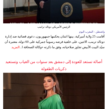
الرئيس الأمريكي دونالد ترامب
واشنطن - المغرب اليوم
أقامت 25 ولاية أميركية، بينها اثنتان يحكمها جمهوريون، دعوى قضائية ضد إدارة
دونالد ترمب، الاثنين، على خلفية فرضه رسوماً جمركية على 60 دولة، معتبرة أن
سيّد البيت الأبيض تجاوز صلاحياته، وفق ما ذكرته «وكالة الصحافة ا...
المزيد
أصالة تستعد للعودة إلى دمشق بعد سنوات من الغياب وتستعيد
ذكريات الطفولة