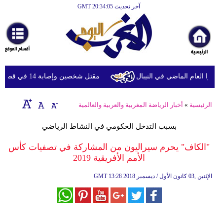
آخر تحديث GMT 20:34:05
الرئيسية
أخبارعاجلة
رياضة
ثقافة
مقتل شخصين وإصابة 14 في قصف للحوثيين على أحياء سكنية ومخيمات للنازحين في مأرب
إقتصاد
الرئيسية
»
أخبار الرياضة المغربية والعربية والعالمية
فن
بسبب التدخل الحكومي في النشاط الرياضي
وموسيقى
"الكاف" يحرم سيراليون من المشاركة في تصفيات كأس
أزياء
الأمم الأفريقية 2019
صحة
13:28 2018 الإثنين ,03 كانون الأول / ديسمبر
GMT
وتغذية
سياحة