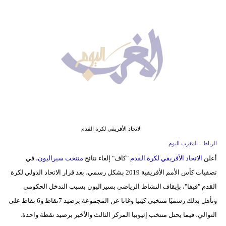
وسفر
ديكور
أخبار
البرلمان
المغربي
إعلام
تعليم
الاتحاد الأفريقي لكرة القدم
الرباط - المغرب اليوم
مرأة
أعلن
الاتحاد الأفريقي لكرة القدم
"كاف" إلغاء نتائج
منتخب سيراليون
، في
تصفيات كأس الأمم الأفريقية 2019 بشكل رسمي، بعد قرار الاتحاد الدولي لكرة
أزياء
القدم "فيفا"، بإيقاف النشاط الرياضي بسيراليون بسبب التدخل الحكومي
إسلامية
وتأهل بذلك رسميًا منتخبي كينيا وغانا عن المجموعة برصيد 7نقاط و6 نقاط على
علوم
التوالي، فيما يحتل منتخب إثيوبيا المركز الثالث والأخير برصيد نقطة واحدة.
وتكنولوجيا